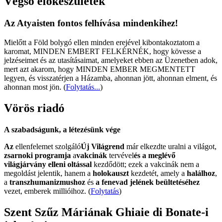
Végső előkészületek
Az Atyaisten fontos felhívása mindenkihez!
Mielőtt a Föld bolygó ellen minden erejével kibontakoztatom a
karomat, MINDEN EMBERT FELKÉRNÉK, hogy kövesse a
jelzéseimet és az utasításaimat, amelyeket ebben az Üzenetben adok,
mert azt akarom, hogy MINDEN EMBER MEGMENTETT
legyen, és visszatérjen a Házamba, ahonnan jött, ahonnan elment, és
ahonnan most jön.
(
Folytatás...
)
Vörös riadó
A szabadságunk, a létezésünk vége
Az
ellenfelemet szolgáló
Új Világrend
már elkezdte uralni a világot,
zsarnoki programja
a
vakcinák
tervével
és a meglévő
világjárvány elleni oltással
kezdődött; ezek a vakcinák nem a
megoldást jelentik, hanem a
holokauszt
kezdetét, amely a
halálhoz
,
a
transzhumanizmushoz
és
a fenevad jelének beültetéséhez
vezet, emberek millióihoz. (
Folytatás
)
Szent Szűz Máriának Ghiaie di Bonate-i