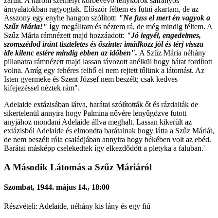
zárult. A három személyt körbevevő fénykörök sáfrányos
árnyalatokban ragyogtak. Először féltem és futni akartam, de az
Asszony egy enyhe hangon szólított:
"Ne fuss el mert én vagyok a
Szűz Mária!"
Így megálltam és néztem rá, de még mindig féltem. A
Szűz Mária rámnézett majd hozzáadott:
"Jó legyél, engedelmes,
szomszédod iránt tiszteletes és őszinte: imádkozz jól és térj vissza
ide kilenc estére mindig ebben az időben".
A Szűz Mária néhány
pillanatra rámnézett majd lassan távozott anélkül hogy hátat fordított
volna. Amíg egy fehéres felhő el nem rejtett tőlünk a látomást. Az
Isten gyermeke és Szent József nem beszélt; csak kedves
kifejezéssel néztek rám".
Adelaide extázisában látva, barátai szólították őt és rázdalták de
sikertelenül annyira hogy Palmina nővére lenyűgözve futott
anyjához mondani Adelaide állva meghalt. Lassan kikerült az
extázisból Adelaide és elmondta barátainak hogy látta a Szűz Máriát,
de nem beszélt róla családjában annyira hogy békében volt az ebéd.
Barátai másképp cselekedtek így elkezdődött a pletyka a faluban.'
A Második Látomás a Szűz Máriáról
Szombat, 1944. május 14., 18:00
Részvételi: Adelaide, néhány kis lány és egy fiú