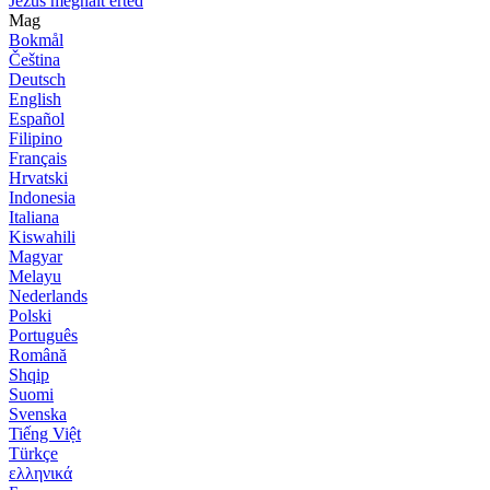
Jézus meghalt érted
Mag
Bokmål
Čeština
Deutsch
English
Español
Filipino
Français
Hrvatski
Indonesia
Italiana
Kiswahili
Magyar
Melayu
Nederlands
Polski
Português
Română
Shqip
Suomi
Svenska
Tiếng Việt
Türkçe
ελληνικά