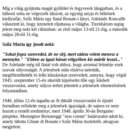
Míg a világ gyújtotta magát gyűlölet és fegyverek lángjaiban, és a
háború soha ne végezzék látszott, az egység anyja és békének
királynője, Szűz Mária egy fiatal Bonate-i lányt, Adelaide Roncallit
választott ki, hogy üzeneteit eljuttassa a világba. Tizenhárom napig
jelent meg neki két ciklusban: az első május 13-tól 21-éig, a második
május 28-tól 31-éig.
Szűz Mária így jósolt neki:
"Sokat fogsz szenvedni, de ne sírj, mert utána velem menesz a
mennybe." "Ebben az igazi bánat völgyében kis mártír leszel..."
De Adelaide még túl fiatal volt ahhoz, hogy azonnal felmérje ezek
szavak súlyosságát. A jelenések után elzárva tartották,
megfélemlítették és lelki kínzásokat szenvedett, annyira, hogy végül
1945. szeptember 15-én sikerült kipréselni tőle egy írásbeli
visszavonást, amely súlyos terhet jelentett a jelenések elismerésének
folyamatában.
1946. július 12-én tagadta az őt diktált visszavonást és újraírt
formában erősítette meg a jelenések igazságát, de sajnos ez nem
hozott a remélt eredményt, mert 1948. április 30-án Bergamo
püspöke, Monsignor Bernareggi "non consta" határozatot adott ki,
amely tiltotta Ghiaie di Bonate-i Szűz Mária tiszteletét, ahogyan
megjelent.