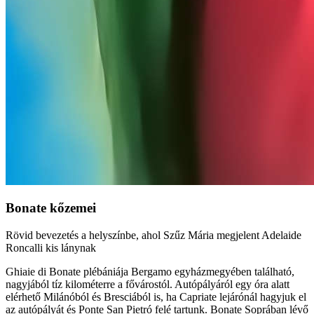
Bonate kőzemei
Rövid bevezetés a helyszínbe, ahol Szűz Mária megjelent Adelaide
Roncalli kis lánynak
Ghiaie di Bonate plébániája Bergamo egyházmegyében található,
nagyjából tíz kilométerre a fővárostól. Autópályáról egy óra alatt
elérhető Milánóból és Bresciából is, ha Capriate lejárónál hagyjuk el
az autópályát és Ponte San Pietró felé tartunk. Bonate Soprában lévő