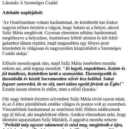
Látomás: A Szentséges Család
Adelaide naplójából:
'Az Oratóriumban voltam barátaimmal, de körülbelül hat órakor
nagyon erősen éreztem a vágyat, hogy futtam az a helyre, ahová
Szűz Mária meghívott. Gyorsan elmentem néhány barátommal;
megérkezve a helyszínre, ösztönösen felfelé néztem és két fehér
galambot láttam repülni, majd magasabbra egy fényes pont
közeledett és világosan és nagyszerűen kirajzolódott a Szentséges
Család alakja.'
Először mosolyogtak rám, majd Szűz Mária ismételten mondta
nekem azt, amit tegnap mondott:
"Jó legyél, engedelmes, őszinte és
jól imádkozz, tiszteletben tartd a szomszédat. Tizennégyedik és
tizenötödik év között Sacramentine nővér lesz belőled. Sokat
fogszer szenvedni, de ne sírj, mert utána együtt jövünk az Égbe!"
Ezután lassan elment és eltűnt, mint a előző éjszaka.'
Oly nagy örömöt éreztem szívemben Szűz Mária rövid szavai miatt,
és az ő édes jelenlétének emléke világos és pontos volt az eszemben.
Visszatértünk barátaimmal az oratórium felé; félúton találkoztunk
egy jó fiúval, aki megkérdezte tőlem. Amikor elmondtam neki, hogy
látomást tapasztaltam Szűz Máriától, ő aggodva mondta nekem:
"Próbáld még egyszer odamenni és nézd meg, megjelenik-e újra,