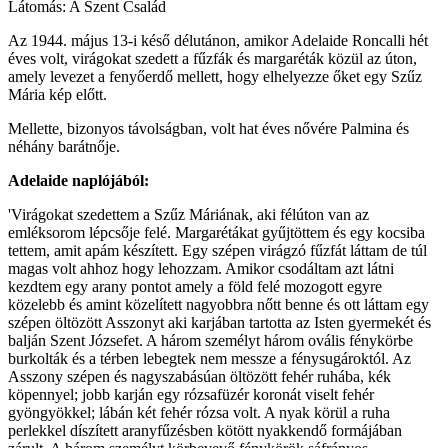
Látomás: A Szent Család
Az 1944. május 13-i késő délutánon, amikor Adelaide Roncalli hét
éves volt, virágokat szedett a fűzfák és margaréták közül az úton,
amely levezet a fenyőerdő mellett, hogy elhelyezze őket egy Szűz
Mária kép előtt.
Mellette, bizonyos távolságban, volt hat éves nővére Palmina és
néhány barátnője.
Adelaide naplójából:
'Virágokat szedettem a Szűz Máriának, aki félúton van az
emléksorom lépcsője felé. Margarétákat gyűjtöttem és egy kocsiba
tettem, amit apám készített. Egy szépen virágzó fűzfát láttam de túl
magas volt ahhoz hogy lehozzam. Amikor csodáltam azt látni
kezdtem egy arany pontot amely a föld felé mozogott egyre
közelebb és amint közelített nagyobbra nőtt benne és ott láttam egy
szépen öltözött Asszonyt aki karjában tartotta az Isten gyermekét és
balján Szent Józsefet. A három személyt három ovális fénykörbe
burkolták és a térben lebegtek nem messze a fénysugároktól. Az
Asszony szépen és nagyszabásúan öltözött fehér ruhába, kék
köpennyel; jobb karján egy rózsafüzér koronát viselt fehér
gyöngyökkel; lábán két fehér rózsa volt. A nyak körül a ruha
perlekkel díszített aranyfűzésben kötött nyakkendő formájában