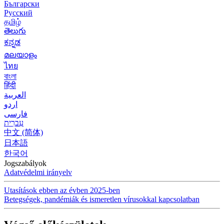
Български
Русский
தமிழ்
తెలుగు
ಕನ್ನಡ
മലയാളം
ไทย
বাংলা
हिंदी
العربية
اردو
فارسی
עִברִית
中文 (简体)
日本語
한국어
Jogszabályok
Adatvédelmi irányelv
Utasítások ebben az évben 2025-ben
Betegségek, pandémiák és ismeretlen vírusokkal kapcsolatban