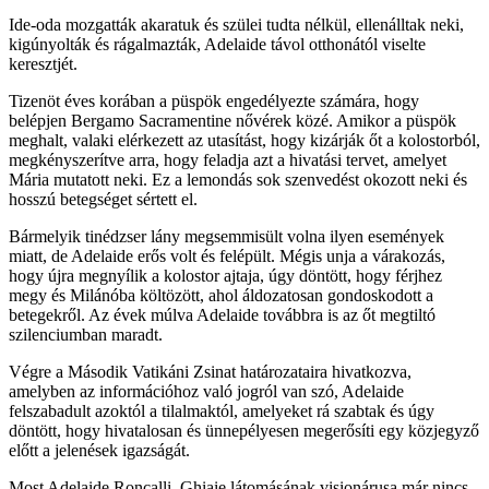
Ide-oda mozgatták akaratuk és szülei tudta nélkül, ellenálltak neki,
kigúnyolták és rágalmazták, Adelaide távol otthonától viselte
keresztjét.
Tizenöt éves korában a püspök engedélyezte számára, hogy
belépjen Bergamo Sacramentine nővérek közé. Amikor a püspök
meghalt, valaki elérkezett az utasítást, hogy kizárják őt a kolostorból,
megkényszerítve arra, hogy feladja azt a hivatási tervet, amelyet
Mária mutatott neki. Ez a lemondás sok szenvedést okozott neki és
hosszú betegséget sértett el.
Bármelyik tinédzser lány megsemmisült volna ilyen események
miatt, de Adelaide erős volt és felépült. Mégis unja a várakozás,
hogy újra megnyílik a kolostor ajtaja, úgy döntött, hogy férjhez
megy és Milánóba költözött, ahol áldozatosan gondoskodott a
betegekről. Az évek múlva Adelaide továbbra is az őt megtiltó
szilenciumban maradt.
Végre a Második Vatikáni Zsinat határozataira hivatkozva,
amelyben az információhoz való jogról van szó, Adelaide
felszabadult azoktól a tilalmaktól, amelyeket rá szabtak és úgy
döntött, hogy hivatalosan és ünnepélyesen megerősíti egy közjegyző
előtt a jelenések igazságát.
Most Adelaide Roncalli, Ghiaie látomásának visionárusa már nincs