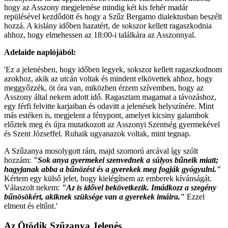
hogy az Asszony megjelenése mindig két kis fehér madár
repülésével kezdődött és hogy a Szűz Bergamo dialektusban beszélt
hozzá. A kislány időben hazatért, de sokszor kellett ragaszkodnia
ahhoz, hogy elmehessen az 18:00-i találkára az Asszonnyal.
Adelaide naplójából:
'Ez a jelenésben, hogy időben legyek, sokszor kellett ragaszkodnom
azokhoz, akik az utcán voltak és mindent elkövettek ahhoz, hogy
meggyőzzék, öt óra van, miközben érzem szívemben, hogy az
Asszony által nekem adott idő. Ragasztam magamat a távozáshoz,
egy férfi felvitte karjaiban és odavitt a jelenések helyszínére. Mint
más estéken is, megjelent a fénypont, amelyet kicsiny galambok
előztek meg és újra mutatkozott az Asszonyi Szentség gyermekével
és Szent Józseffel. Ruhaik ugyanazok voltak, mint tegnap.
A Szűzanya mosolygott rám, majd szomorú arcával így szólt
hozzám:
"Sok anya gyermekei szenvednek a súlyos bűneik miatt;
hagyjanak abba a bűnözést és a gyerekek meg fogják gyógyulni."
Kértem egy külső jelet, hogy kielégítsem az emberek kívánságát.
Válaszolt nekem:
"Az is idővel bekövetkezik. Imádkozz a szegény
bűnösökért, akiknek szüksége van a gyerekek imáira."
Ezzel
elment és eltűnt.'
Az Ötödik Szűzanya Jelenés