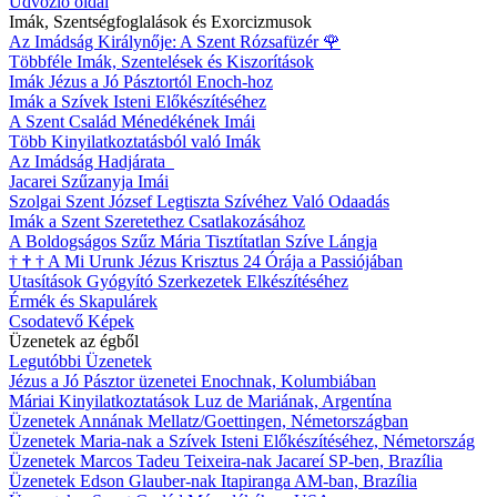
Üdvözlő oldal
Imák, Szentségfoglalások és Exorcizmusok
Az Imádság Királynője: A Szent Rózsafüzér
🌹
Többféle Imák, Szentelések és Kiszorítások
Imák Jézus a Jó Pásztortól Enoch-hoz
Imák a Szívek Isteni Előkészítéséhez
A Szent Család Ménedékének Imái
Több Kinyilatkoztatásból való Imák
Az Imádság Hadjárata
Jacarei Szűzanyja Imái
Szolgai Szent József Legtiszta Szívéhez Való Odaadás
Imák a Szent Szeretethez Csatlakozásához
A Boldogságos Szűz Mária Tisztítatlan Szíve Lángja
†
†
†
A Mi Urunk Jézus Krisztus 24 Órája a Passiójában
Utasítások Gyógyító Szerkezetek Elkészítéséhez
Érmék és Skapulárek
Csodatevő Képek
Üzenetek az égből
Legutóbbi Üzenetek
Jézus a Jó Pásztor üzenetei Enochnak, Kolumbiában
Máriai Kinyilatkoztatások Luz de Mariának, Argentína
Üzenetek Annának Mellatz/Goettingen, Németországban
Üzenetek Maria-nak a Szívek Isteni Előkészítéséhez, Németország
Üzenetek Marcos Tadeu Teixeira-nak Jacareí SP-ben, Brazília
Üzenetek Edson Glauber-nak Itapiranga AM-ban, Brazília