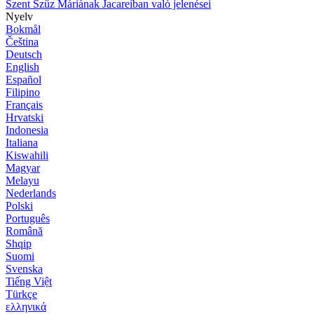
Szent Szűz Máriának Jacareíban való jelenései
Nyelv
Bokmål
Čeština
Deutsch
English
Español
Filipino
Français
Hrvatski
Indonesia
Italiana
Kiswahili
Magyar
Melayu
Nederlands
Polski
Português
Română
Shqip
Suomi
Svenska
Tiếng Việt
Türkçe
ελληνικά