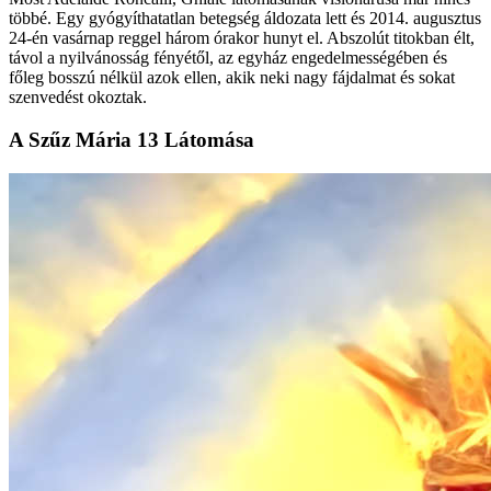
többé. Egy gyógyíthatatlan betegség áldozata lett és 2014. augusztus
24-én vasárnap reggel három órakor hunyt el. Abszolút titokban élt,
távol a nyilvánosság fényétől, az egyház engedelmességében és
főleg bosszú nélkül azok ellen, akik neki nagy fájdalmat és sokat
szenvedést okoztak.
A Szűz Mária 13 Látomása