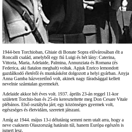
1944-ben Torchioban, Ghiaie di Bonate Sopra elővárosában élt a
Roncalli család, amelyből egy fiú Luigi és hét lány: Caterina,
Vittoria, Maria, Adelaide, Palmina, Annunziata és Romana (és
Federica, aki fiatalon meghalt) voltak. Apjuk Enrico lemondott
gazdálkodó életéről és munkásként dolgozott a helyi gyárban. Anyja
Anna Gamba házvezetőnő volt, akinek nagy fáradsággal kellett
nevelnie számtalan gyermekét.
Adelaide akkor hét éves volt. 1937. április 23-án reggel 11-kor
született Torchio-ban és 25-én kereszteltette meg Don Cesare Vitale
plébános. Első osztályba járt; egy közönséges gyermek volt,
egészséges és életvidám, szeretett játszani.
Amíg az 1944. május 13-i délutánig semmi nem utalt arra, hogy a
neve csaknem Olaszország határain túl, hanem Európa egészén is
ismert lesz.