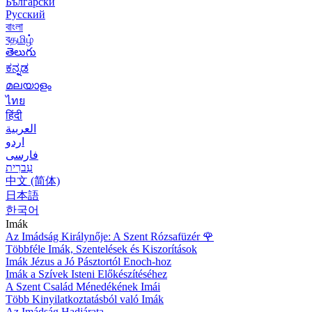
Български
Русский
বাংলা
বதமிழ்
తెలుగు
ಕನ್ನಡ
മലയാളം
ไทย
हिंदी
العربية
اردو
فارسی
עִברִית
中文 (简体)
日本語
한국어
Imák
Az Imádság Királynője: A Szent Rózsafüzér
🌹
Többféle Imák, Szentelések és Kiszorítások
Imák Jézus a Jó Pásztortól Enoch-hoz
Imák a Szívek Isteni Előkészítéséhez
A Szent Család Ménedékének Imái
Több Kinyilatkoztatásból való Imák
Az Imádság Hadjárata