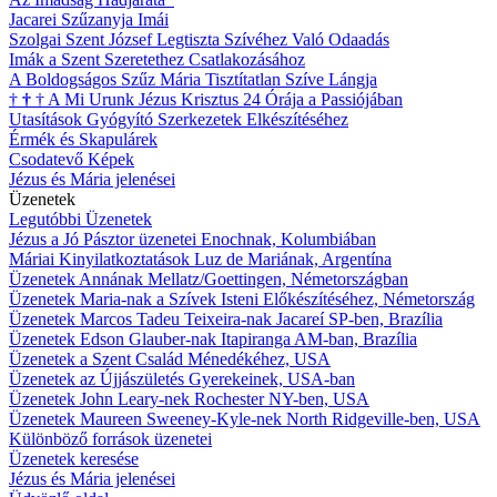
Jacarei Szűzanyja Imái
Szolgai Szent József Legtiszta Szívéhez Való Odaadás
Imák a Szent Szeretethez Csatlakozásához
A Boldogságos Szűz Mária Tisztítatlan Szíve Lángja
†
†
†
A Mi Urunk Jézus Krisztus 24 Órája a Passiójában
Utasítások Gyógyító Szerkezetek Elkészítéséhez
Érmék és Skapulárek
Csodatevő Képek
Jézus és Mária jelenései
Üzenetek
Legutóbbi Üzenetek
Jézus a Jó Pásztor üzenetei Enochnak, Kolumbiában
Máriai Kinyilatkoztatások Luz de Mariának, Argentína
Üzenetek Annának Mellatz/Goettingen, Németországban
Üzenetek Maria-nak a Szívek Isteni Előkészítéséhez, Németország
Üzenetek Marcos Tadeu Teixeira-nak Jacareí SP-ben, Brazília
Üzenetek Edson Glauber-nak Itapiranga AM-ban, Brazília
Üzenetek a Szent Család Ménedékéhez, USA
Üzenetek az Újjászületés Gyerekeinek, USA-ban
Üzenetek John Leary-nek Rochester NY-ben, USA
Üzenetek Maureen Sweeney-Kyle-nek North Ridgeville-ben, USA
Különböző források üzenetei
Üzenetek keresése
Jézus és Mária jelenései