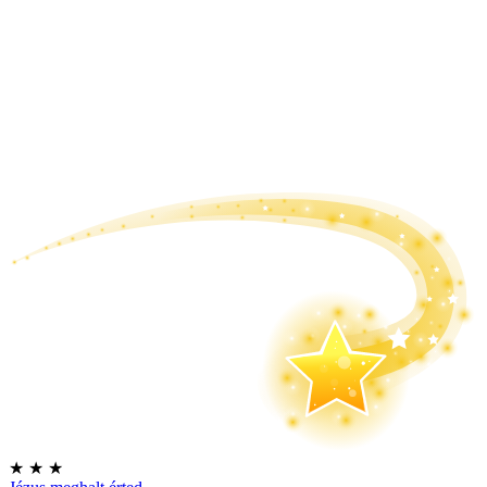
★
★
★