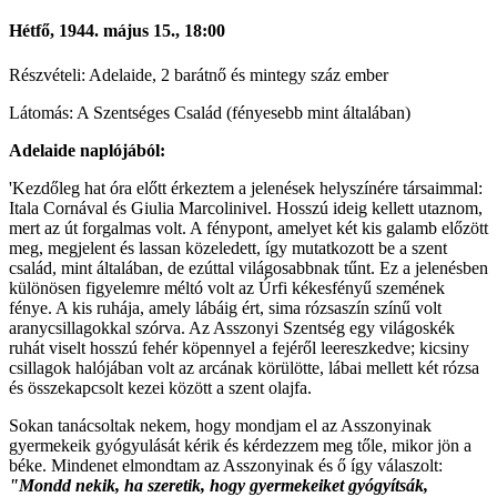
Hétfő, 1944. május 15., 18:00
Részvételi: Adelaide, 2 barátnő és mintegy száz ember
Látomás: A Szentséges Család (fényesebb mint általában)
Adelaide naplójából:
'Kezdőleg hat óra előtt érkeztem a jelenések helyszínére társaimmal:
Itala Cornával és Giulia Marcolinivel. Hosszú ideig kellett utaznom,
mert az út forgalmas volt. A fénypont, amelyet két kis galamb előzött
meg, megjelent és lassan közeledett, így mutatkozott be a szent
család, mint általában, de ezúttal világosabbnak tűnt. Ez a jelenésben
különösen figyelemre méltó volt az Úrfi kékesfényű szemének
fénye. A kis ruhája, amely lábáig ért, sima rózsaszín színű volt
aranycsillagokkal szórva. Az Asszonyi Szentség egy világoskék
ruhát viselt hosszú fehér köpennyel a fejéről leereszkedve; kicsiny
csillagok halójában volt az arcának körülötte, lábai mellett két rózsa
és összekapcsolt kezei között a szent olajfa.
Sokan tanácsoltak nekem, hogy mondjam el az Asszonyinak
gyermekeik gyógyulását kérik és kérdezzem meg tőle, mikor jön a
béke. Mindenet elmondtam az Asszonyinak és ő így válaszolt:
"Mondd nekik, ha szeretik, hogy gyermekeiket gyógyítsák,