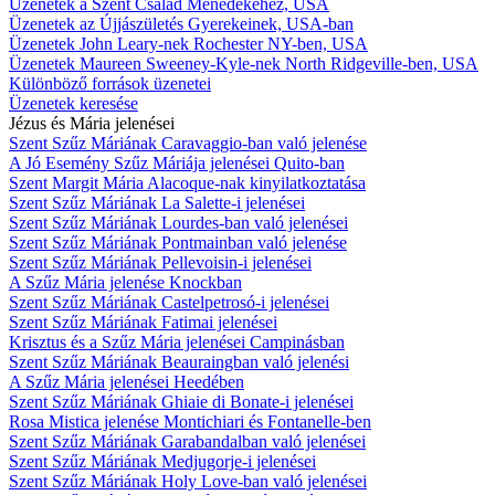
Üzenetek a Szent Család Ménedékéhez, USA
Üzenetek az Újjászületés Gyerekeinek, USA-ban
Üzenetek John Leary-nek Rochester NY-ben, USA
Üzenetek Maureen Sweeney-Kyle-nek North Ridgeville-ben, USA
Különböző források üzenetei
Üzenetek keresése
Jézus és Mária jelenései
Szent Szűz Máriának Caravaggio-ban való jelenése
A Jó Esemény Szűz Máriája jelenései Quito-ban
Szent Margit Mária Alacoque-nak kinyilatkoztatása
Szent Szűz Máriának La Salette-i jelenései
Szent Szűz Máriának Lourdes-ban való jelenései
Szent Szűz Máriának Pontmainban való jelenése
Szent Szűz Máriának Pellevoisin-i jelenései
A Szűz Mária jelenése Knockban
Szent Szűz Máriának Castelpetrosó-i jelenései
Szent Szűz Máriának Fatimai jelenései
Krisztus és a Szűz Mária jelenései Campinásban
Szent Szűz Máriának Beauraingban való jelenési
A Szűz Mária jelenései Heedében
Szent Szűz Máriának Ghiaie di Bonate-i jelenései
Rosa Mistica jelenése Montichiari és Fontanelle-ben
Szent Szűz Máriának Garabandalban való jelenései
Szent Szűz Máriának Medjugorje-i jelenései
Szent Szűz Máriának Holy Love-ban való jelenései