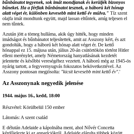
bűnbánatot tegyenek, sok imát mondjanak és kerüljék bizonyos
bűneket. Ha a férfiak bűnbánatot tesznek, a háború két hónap
alatt véget ér, különben kevesebb mint kettő év múlva."
Tíz szent
olajfa imát mondtunk együtt, majd lassan eltűntek, amíg teljesen el
nem tűntek.
Azután jött a tömeg hulláma, akik úgy hitték, hogy minden
imádságot és bűnbánatot teljesítettek, amit az Asszony kért, és azt
gondolták, hogy a háború két hónap alatt véget ér. De kettő
hónappal ez 15. májusa után, július 20-án csütörtökön történt Hitler
elleni merénylet, amely Németország hanyatlásának kezdetét
jelentette és későbbi vereségéhez vezetett. A háború még az 1945-ös
nyárig tartott, a fegyvernyugvás fokozatos bekövetkeztével. Az
Asszony pontosan megjósolta:
"kicsit kevesebb mint kettő év".
'
Az Asszonynak negyedik jelenése
1944. május 16., kedd, 18:00
Részvétel: Körülbelül 150 ember
Látomás: A szent család
E délután Adelaide a kápolnába ment, ahol Nővér Concetta
kérdőjelezte ki az apparíciókról. Adelaide elárulta többek között,