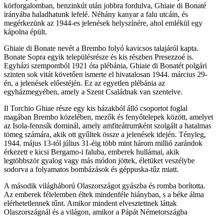
körforgalomban, benzinkút után jobbra fordulva, Ghiaie di Bonaté
irányába haladhatunk lefelé. Néhány kanyar a falu utcáin, és
megérkezünk az 1944-es jelenések helyszínére, ahol emlékül egy
kápolna épült.
Ghiaie di Bonate nevét a Brembo folyó kavicsos talajáról kapta.
Bonate Sopra egyik településrésze és kis részben Presezzoé is.
Egyházi szempontból 1921 óta plébánia, Ghiaie di Bonatét polgári
szinten sok vitát követően ismerte el hivatalosan 1944. március 29-
én, a jelenések előestéjén. Ez az egyetlen plébánia az
egyházmegyében, amely a Szent Családnak van szentelve.
Il Torchio Ghiae része egy kis házakból álló csoportot foglal
magában Brembo közelében, mezők és fenyőtelepek között, amelyet
az Isola-fennsík dominál, amely amfiteátrumként szolgált a hatalmas
tömeg számára, akik ott gyűltek össze a jelenések idején. Tényleg,
1944. május 13-tól július 31-éig több mint három millió zarándok
érkezett e kicsi Bergamo-i faluba, emberek hullámai, akik
legtöbbször gyalog vagy más módon jöttek, életüket veszélybe
sodorva a folyamatos bombázások és géppuska-tűz miatt.
A második világháború Olaszországot gyászba és romba borította.
Az emberek félelemben éltek mindenféle hiányban, s a béke álma
elérhetetlennek tűnt. Amikor mindent elvesztettnek láttak
Olaszországnál és a világon, amikor a Pápát Németországba