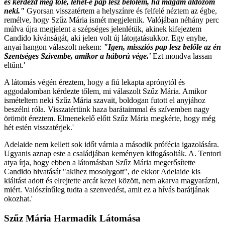
és kérdezd meg tőle, lehet-e pap lesz belőlem, ha magam áldozom
neki."
Gyorsan visszatértem a helyszínre és felfelé néztem az égbe,
remélve, hogy Szűz Mária ismét megjelenik. Valójában néhány perc
múlva újra megjelent a szépséges jelenlétük, akinek kifejeztem
Candido kívánságát, aki jelen volt új látogatásukkor. Egy enyhe,
anyai hangon válaszolt nekem:
"Igen, missziós pap lesz belőle az én
Szentséges Szívembe, amikor a háború vége.'
Ezt mondva lassan
eltűnt.'
A látomás végén éreztem, hogy a fiú lekapta aprónytól és
aggodalomban kérdezte tőlem, mi válaszolt Szűz Mária. Amikor
ismételtem neki Szűz Mária szavait, boldogan futott el anyjához
beszélni róla. Visszatértünk haza barátaimmal és szívemben nagy
örömöt éreztem. Elmenekelő előtt Szűz Mária megkérte, hogy még
hét estén visszatérjek.'
Adelaide nem kellett sok időt várnia a második prófécia igazolására.
Ugyanis aznap este a családjában keményen kifogásolták. A. Tentori
atya írja, hogy ebben a látomásban Szűz Mária megerősítette
Candido hivatását "akihez mosolygott", de ekkor Adelaide kis
kiáltást adott és elrejtette arcát kezei között, nem akarva magyarázni,
miért. Valószínűleg tudta a szenvedést, amit ez a hívás barátjának
okozhat.'
Szűz Mária Harmadik Látomása