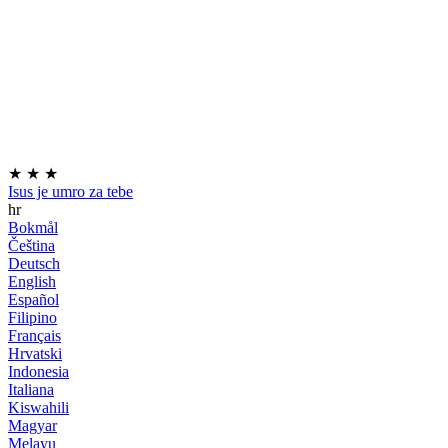
★
★
★
Isus je umro za tebe
hr
Bokmål
Čeština
Deutsch
English
Español
Filipino
Français
Hrvatski
Indonesia
Italiana
Kiswahili
Magyar
Melayu