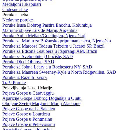
Medaljoni i skapulari
Čudesne slike
Poruke s neba
Nedavne poruke
Poruke Isusa Dobrog Pastira Enochu, Kolumbija
Marijine objave Luz de Mariji, Argentina
Poruke Ani u Mellatz/Goettingen, Njemačkoj
Poruke za Mariju za Božansko pripremanje srca, Njemačka
Poruke za Marcosa Tadeua Teixeiru u Jacareí SP, Brazil
Poruke za Edsona Glaubera u Itapirangi AM, Brazil
Poruke za Svetu obitelj Utočište, SAD
Poruke Djeci Obnove, SAD
Poruke za Johna Learyja u Rochesteru NY, SAD
Poruke za Maureen Sweeney-Kyle u North Ridgevilleu, SAD
Poruke iz Raznih Izvora
Traži Poruke
Pojavljivanja Isusa i Marije
Pojava Gospe u Caravaggiu
Aparicije Gospe Dobrog Događaja u Quitu
Obojene Svetoj Margareti Mariji Alacoque
Pojave Gospe na La Saletteu
Pojave Gospe u Lourdesu
Pojava Gospe u Pontmainu
Pojave Gospe u Pellevoisinu
Aparicija Gospe u Knocku