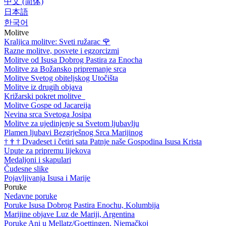
中文 (简体)
日本語
한국어
Molitve
Kraljica molitve: Sveti ružarac
🌹
Razne molitve, posvete i egzorcizmi
Molitve od Isusa Dobrog Pastira za Enocha
Molitve za Božansko pripremanje srca
Molitve Svetog obiteljskog Utočišta
Molitve iz drugih objava
Križarski pokret molitve
Molitve Gospe od Jacareija
Nevina srca Svetoga Josipa
Molitve za ujedinjenje sa Svetom ljubavlju
Plamen ljubavi Bezgrješnog Srca Marijinog
†
†
†
Dvadeset i četiri sata Patnje naše Gospodina Isusa Krista
Upute za pripremu lijekova
Medaljoni i skapulari
Čudesne slike
Pojavljivanja Isusa i Marije
Poruke
Nedavne poruke
Poruke Isusa Dobrog Pastira Enochu, Kolumbija
Marijine objave Luz de Mariji, Argentina
Poruke Ani u Mellatz/Goettingen, Njemačkoj