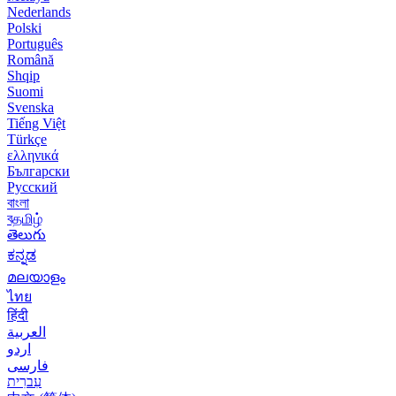
Nederlands
Polski
Português
Română
Shqip
Suomi
Svenska
Tiếng Việt
Türkçe
ελληνικά
Български
Русский
বাংলা
বதமிழ்
తెలుగు
ಕನ್ನಡ
മലയാളം
ไทย
हिंदी
العربية
اردو
فارسی
עִברִית