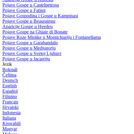
Pojave Gospe u Castelpetrosu
Pojave Gospe u Fatimi
Pojave Gospodina i Gospe u Kampinasi
Pojave Gospe u Beauraingu
Aparicije Gospe u Heedeu
Pojave Gospe na Ghiaie di Bonate
Pojave Roze Mistike u Montichiariju i Fontanellama
Pojave Gospe u Garabandalu
Pojave Gospe u Medjugorju
Pojave Gospe u Svetoj Ljubavi
Pojave Gospe u Jacareiju
Jezik
Bokmål
Čeština
Deutsch
English
Español
Filipino
Français
Hrvatski
Indonesia
Italiana
Kiswahili
Magyar