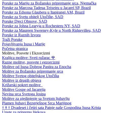
Poruke za Mariju za Božansko pripremanje srca, Njemačka
Poruke za Marcosa Tadeua Teixeiru u Jacareí SP, Brazil
Poruke za Edsona Glaubera u Itapirangi AM, Brazil
Poruke za Svetu obitelj Utočište, SAD
Poruke Djeci Obnove, SAD
Poruke za Johna Learyja u Rochesteru NY, SAD
Poruke za Maureen Sweeney-Kyle u North Ridgevilleu, SAD
Poruke iz Raznih Izvora
Traži Poruke
Pojavljivanja Isusa i Marije
Početna stranica
Molitve, Posvete i Ekzorcizmi
Kraljica molitve: Sveti ružarac
🌹
Razne molitve, posvete i egzorcizmi
Molitve od Isusa Dobrog Pastira za Enocha
Molitve za Božansko pripremanje srca
Molitve Svetog obiteljskog Utočišta
Molitve iz drugih objava
Križarski pokret molitve
Molitve Gospe od Jacareija
Nevina srca Svetoga Josipa
Molitve za ujedinjenje sa Svetom ljubavlju
Plamen ljubavi Bezgrješnog Srca Marijinog
†
†
†
Dvadeset i četiri sata Patnje naše Gospodina Isusa Krista
Upute za pripremu lijekova