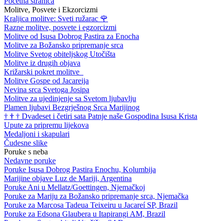
Početna stranica
Molitve, Posvete i Ekzorcizmi
Kraljica molitve: Sveti ružarac
🌹
Razne molitve, posvete i egzorcizmi
Molitve od Isusa Dobrog Pastira za Enocha
Molitve za Božansko pripremanje srca
Molitve Svetog obiteljskog Utočišta
Molitve iz drugih objava
Križarski pokret molitve
Molitve Gospe od Jacareija
Nevina srca Svetoga Josipa
Molitve za ujedinjenje sa Svetom ljubavlju
Plamen ljubavi Bezgrješnog Srca Marijinog
†
†
†
Dvadeset i četiri sata Patnje naše Gospodina Isusa Krista
Upute za pripremu lijekova
Medaljoni i skapulari
Čudesne slike
Poruke s neba
Nedavne poruke
Poruke Isusa Dobrog Pastira Enochu, Kolumbija
Marijine objave Luz de Mariji, Argentina
Poruke Ani u Mellatz/Goettingen, Njemačkoj
Poruke za Mariju za Božansko pripremanje srca, Njemačka
Poruke za Marcosa Tadeua Teixeiru u Jacareí SP, Brazil
Poruke za Edsona Glaubera u Itapirangi AM, Brazil