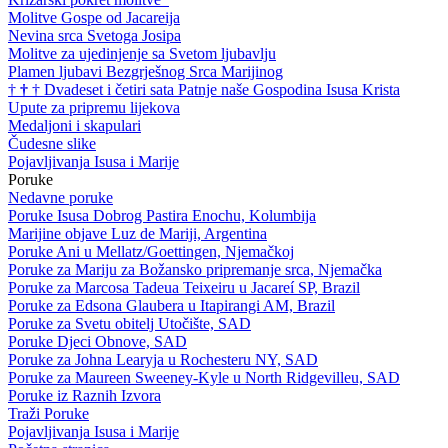
Molitve Gospe od Jacareija
Nevina srca Svetoga Josipa
Molitve za ujedinjenje sa Svetom ljubavlju
Plamen ljubavi Bezgrješnog Srca Marijinog
†
†
†
Dvadeset i četiri sata Patnje naše Gospodina Isusa Krista
Upute za pripremu lijekova
Medaljoni i skapulari
Čudesne slike
Pojavljivanja Isusa i Marije
Poruke
Nedavne poruke
Poruke Isusa Dobrog Pastira Enochu, Kolumbija
Marijine objave Luz de Mariji, Argentina
Poruke Ani u Mellatz/Goettingen, Njemačkoj
Poruke za Mariju za Božansko pripremanje srca, Njemačka
Poruke za Marcosa Tadeua Teixeiru u Jacareí SP, Brazil
Poruke za Edsona Glaubera u Itapirangi AM, Brazil
Poruke za Svetu obitelj Utočište, SAD
Poruke Djeci Obnove, SAD
Poruke za Johna Learyja u Rochesteru NY, SAD
Poruke za Maureen Sweeney-Kyle u North Ridgevilleu, SAD
Poruke iz Raznih Izvora
Traži Poruke
Pojavljivanja Isusa i Marije