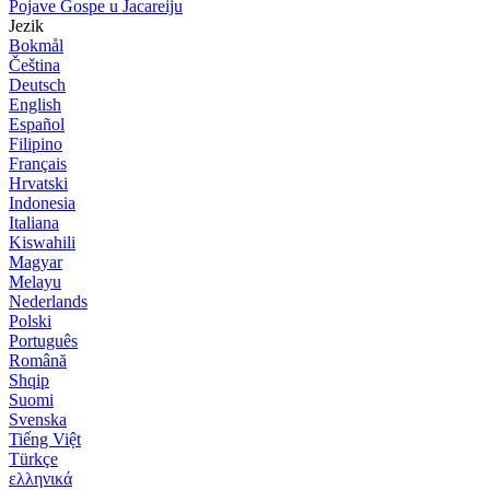
Pojave Gospe u Jacareiju
Jezik
Bokmål
Čeština
Deutsch
English
Español
Filipino
Français
Hrvatski
Indonesia
Italiana
Kiswahili
Magyar
Melayu
Nederlands
Polski
Português
Română
Shqip
Suomi
Svenska
Tiếng Việt
Türkçe
ελληνικά