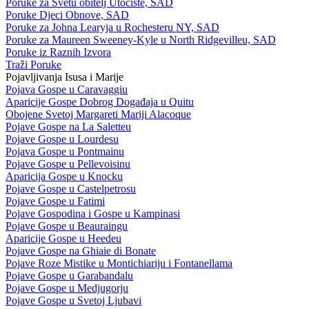
Poruke za Svetu obitelj Utočište, SAD
Poruke Djeci Obnove, SAD
Poruke za Johna Learyja u Rochesteru NY, SAD
Poruke za Maureen Sweeney-Kyle u North Ridgevilleu, SAD
Poruke iz Raznih Izvora
Traži Poruke
Pojavljivanja Isusa i Marije
Pojava Gospe u Caravaggiu
Aparicije Gospe Dobrog Događaja u Quitu
Obojene Svetoj Margareti Mariji Alacoque
Pojave Gospe na La Saletteu
Pojave Gospe u Lourdesu
Pojava Gospe u Pontmainu
Pojave Gospe u Pellevoisinu
Aparicija Gospe u Knocku
Pojave Gospe u Castelpetrosu
Pojave Gospe u Fatimi
Pojave Gospodina i Gospe u Kampinasi
Pojave Gospe u Beauraingu
Aparicije Gospe u Heedeu
Pojave Gospe na Ghiaie di Bonate
Pojave Roze Mistike u Montichiariju i Fontanellama
Pojave Gospe u Garabandalu
Pojave Gospe u Medjugorju
Pojave Gospe u Svetoj Ljubavi