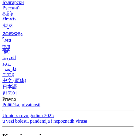
Български
Русский
தமிழ்
తెలుగు
ಕನ್ನಡ
മലയാളം
ไทย
বাংলা
हिंदी
العربية
اردو
فارسی
עִברִית
中文 (简体)
日本語
한국어
Pravno
Politička privatnosti
Upute za ovu godinu 2025
u vezi bolesti, pandemija i nepoznatih virusa