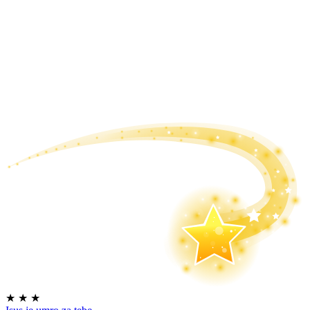
★
★
★