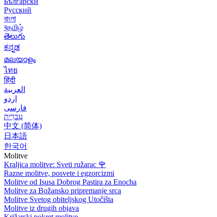
Български
Русский
বাংলা
বதமிழ்
తెలుగు
ಕನ್ನಡ
മലയാളം
ไทย
हिंदी
العربية
اردو
فارسی
עִברִית
中文 (简体)
日本語
한국어
Molitve
Kraljica molitve: Sveti ružarac
🌹
Razne molitve, posvete i egzorcizmi
Molitve od Isusa Dobrog Pastira za Enocha
Molitve za Božansko pripremanje srca
Molitve Svetog obiteljskog Utočišta
Molitve iz drugih objava
Križarski pokret molitve