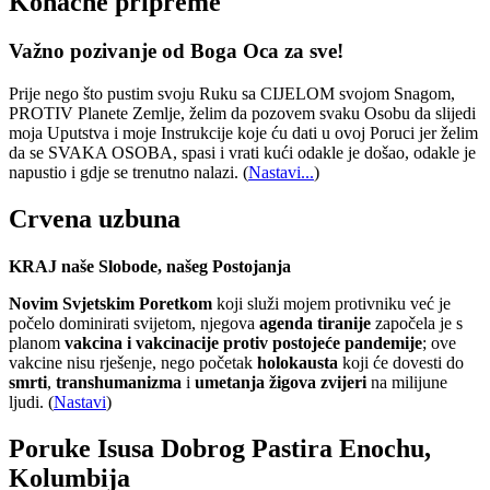
Konačne pripreme
Važno pozivanje od Boga Oca za sve!
Prije nego što pustim svoju Ruku sa CIJELOM svojom Snagom,
PROTIV Planete Zemlje, želim da pozovem svaku Osobu da slijedi
moja Uputstva i moje Instrukcije koje ću dati u ovoj Poruci jer želim
da se SVAKA OSOBA, spasi i vrati kući odakle je došao, odakle je
napustio i gdje se trenutno nalazi.
(
Nastavi...
)
Crvena uzbuna
KRAJ naše Slobode, našeg Postojanja
Novim Svjetskim Poretkom
koji služi mojem protivniku već je
počelo dominirati svijetom, njegova
agenda tiranije
započela je s
planom
vakcina i vakcinacije protiv postojeće pandemije
; ove
vakcine nisu rješenje, nego početak
holokausta
koji će dovesti do
smrti
,
transhumanizma
i
umetanja žigova zvijeri
na milijune
ljudi. (
Nastavi
)
Poruke Isusa Dobrog Pastira Enochu,
Kolumbija