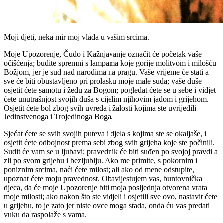
Moji djeti, neka mir moj vlada u vašim srcima.
Moje Upozorenje, Čudo i Kažnjavanje označit će početak vaše
očišćenja; budite spremni s lampama koje gorije molitvom i milošću
Božjom, jer je sud nad narodima na pragu. Vaše vrijeme će stati a
sve će biti obustavljeno pri prolasku moje male suda; vaše duše
osjetit ćete samotu i žeđu za Bogom; pogledat ćete se u sebe i vidjet
ćete unutrašnjost svojih duša s cijelim njihovim jadom i grijehom.
Osjetit ćete bol zbog svih uvreda i žalosti kojima ste uvrijedili
Jedinstvenoga i Trojedinoga Boga.
Sjećat ćete se svih svojih puteva i djela s kojima ste se okaljaše, i
osjetit ćete odbojnost prema sebi zbog svih grijeha koje ste počinili.
Sudit će vam se u ljubavi; pravednik će biti suđen po svojoj pravdi a
zli po svom grijehu i bezljublju. Ako me primite, s pokornim i
poniznim srcima, naći ćete milost; ali ako od mene odstupite,
upoznat ćete moju pravednost. Obavijestujem vas, buntovnička
djeca, da će moje Upozorenje biti moja posljednja otvorena vrata
moje milosti; ako nakon što ste vidjeli i osjetili sve ovo, nastavit ćete
u grijehu, to je zato jer niste ovce moga stada, onda ću vas predati
vuku da raspolaže s vama.