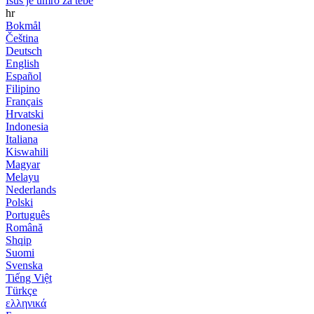
Isus je umro za tebe
hr
Bokmål
Čeština
Deutsch
English
Español
Filipino
Français
Hrvatski
Indonesia
Italiana
Kiswahili
Magyar
Melayu
Nederlands
Polski
Português
Română
Shqip
Suomi
Svenska
Tiếng Việt
Türkçe
ελληνικά