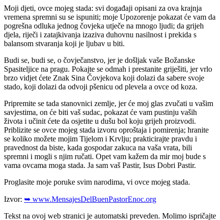
Moji djeti, ovce mojeg stada: svi događaji opisani za ova krajnja
vremena spremni su se ispuniti; moje Upozorenje pokazat će vam da
pogrešna odluka jednog čovjeka utječe na mnogo ljudi; da grijeh
djela, riječi i zatajkivanja izaziva duhovnu nasilnost i prekida s
balansom stvaranja koji je ljubav u biti.
Budi se, budi se, o čovječanstvo, jer je došljak vaše Božanske
Spasiteljice na pragu. Pokajte se odmah i prestanite griješiti, jer vrlo
brzo vidjet ćete Znak Sina Čovjekova koji dolazi da sabere svoje
stado, koji dolazi da odvoji pšenicu od plevela a ovce od koza.
Pripremite se tada stanovnici zemlje, jer će moj glas zvučati u vašim
savjestima, on će biti vaš sudac, pokazat će vam pustinju vaših
života i učinit ćete da osjetite u dušu bol koju grijeh proizvodi.
Priblizite se ovce mojeg stada izvoru oproštaja i pomirenja; hranite
se koliko možete mojim Tijelom i Krvlju; prakticirajte pravdu i
pravednost da biste, kada gospodar zakuca na vaša vrata, bili
spremni i mogli s njim ručati. Opet vam kažem da mir moj bude s
vama ovcama moga stada. Ja sam vaš Pastir, Isus Dobri Pastir.
Proglasite moje poruke svim narodima, vi ovce mojeg stada.
Izvor:
➥ www.MensajesDelBuenPastorEnoc.org
Tekst na ovoj web stranici je automatski preveden. Molimo ispričajte