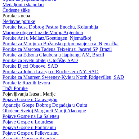
Medaljoni i skapulari
Čudesne slike
Poruke s neba
Nedavne poruke
Poruke Isusa Dobrog Pastira Enochu, Kolumbija
Marijine objave Luz de Mariji, Argentina
Poruke Ani u Mellatz/Goettingen, Njemačkoj
Poruke za Mariju za Božansko pripremanje srca, Njemačka
Poruke za Marcosa Tadeua Teixeiru u Jacareí SP, Brazil
Poruke za Edsona Glaubera u Itapirangi AM, Brazil
Poruke za Svetu obitelj Utočište, SAD
Poruke Djeci Obnove, SAD
Poruke za Johna Learyja u Rochesteru NY, SAD
Poruke za Maureen Sweeney-Kyle u North Ridgevilleu, SAD
Poruke iz Raznih Izvora
Traži Poruke
Pojavljivanja Isusa i Marije
Pojava Gospe u Caravaggiu
Aparicije Gospe Dobrog Događaja u Quitu
Obojene Svetoj Margareti Mariji Alacoque
Pojave Gospe na La Saletteu
Pojave Gospe u Lourdesu
Pojava Gospe u Pontmainu
Pojave Gospe u Pellevoisinu
Aparicija Gospe u Knocku