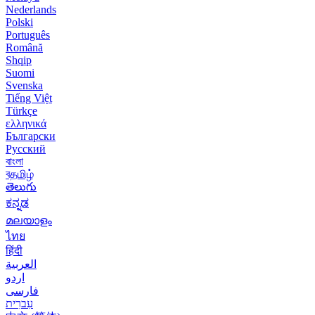
Nederlands
Polski
Português
Română
Shqip
Suomi
Svenska
Tiếng Việt
Türkçe
ελληνικά
Български
Русский
বাংলা
বதமிழ்
తెలుగు
ಕನ್ನಡ
മലയാളം
ไทย
हिंदी
العربية
اردو
فارسی
עִברִית