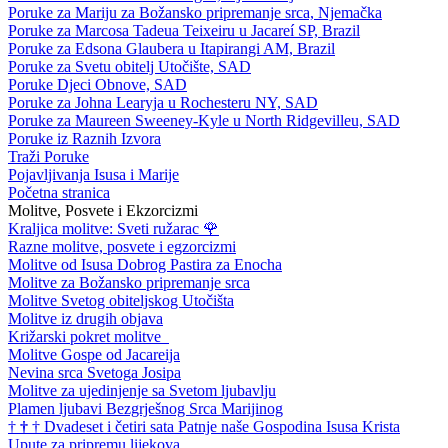
Poruke za Mariju za Božansko pripremanje srca, Njemačka
Poruke za Marcosa Tadeua Teixeiru u Jacareí SP, Brazil
Poruke za Edsona Glaubera u Itapirangi AM, Brazil
Poruke za Svetu obitelj Utočište, SAD
Poruke Djeci Obnove, SAD
Poruke za Johna Learyja u Rochesteru NY, SAD
Poruke za Maureen Sweeney-Kyle u North Ridgevilleu, SAD
Poruke iz Raznih Izvora
Traži Poruke
Pojavljivanja Isusa i Marije
Početna stranica
Molitve, Posvete i Ekzorcizmi
Kraljica molitve: Sveti ružarac
🌹
Razne molitve, posvete i egzorcizmi
Molitve od Isusa Dobrog Pastira za Enocha
Molitve za Božansko pripremanje srca
Molitve Svetog obiteljskog Utočišta
Molitve iz drugih objava
Križarski pokret molitve
Molitve Gospe od Jacareija
Nevina srca Svetoga Josipa
Molitve za ujedinjenje sa Svetom ljubavlju
Plamen ljubavi Bezgrješnog Srca Marijinog
†
†
†
Dvadeset i četiri sata Patnje naše Gospodina Isusa Krista
Upute za pripremu lijekova