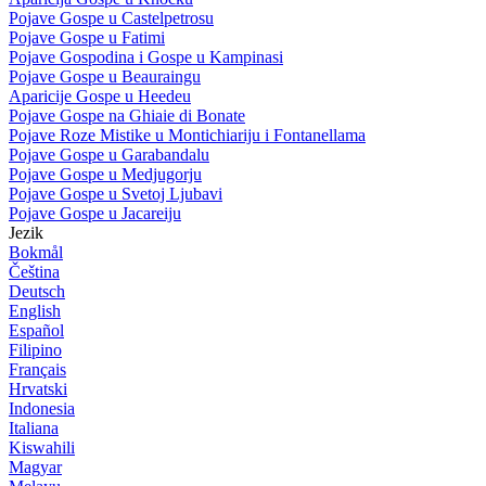
Pojave Gospe u Castelpetrosu
Pojave Gospe u Fatimi
Pojave Gospodina i Gospe u Kampinasi
Pojave Gospe u Beauraingu
Aparicije Gospe u Heedeu
Pojave Gospe na Ghiaie di Bonate
Pojave Roze Mistike u Montichiariju i Fontanellama
Pojave Gospe u Garabandalu
Pojave Gospe u Medjugorju
Pojave Gospe u Svetoj Ljubavi
Pojave Gospe u Jacareiju
Jezik
Bokmål
Čeština
Deutsch
English
Español
Filipino
Français
Hrvatski
Indonesia
Italiana
Kiswahili
Magyar