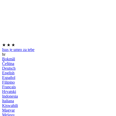
★
★
★
Isus je umro za tebe
hr
Bokmål
Čeština
Deutsch
English
Español
Filipino
Français
Hrvatski
Indonesia
Italiana
Kiswahili
Magyar
Melayu