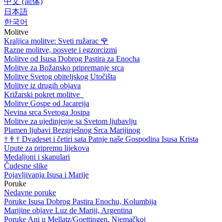
中文 (简体)
日本語
한국어
Molitve
Kraljica molitve: Sveti ružarac
🌹
Razne molitve, posvete i egzorcizmi
Molitve od Isusa Dobrog Pastira za Enocha
Molitve za Božansko pripremanje srca
Molitve Svetog obiteljskog Utočišta
Molitve iz drugih objava
Križarski pokret molitve
Molitve Gospe od Jacareija
Nevina srca Svetoga Josipa
Molitve za ujedinjenje sa Svetom ljubavlju
Plamen ljubavi Bezgrješnog Srca Marijinog
†
†
†
Dvadeset i četiri sata Patnje naše Gospodina Isusa Krista
Upute za pripremu lijekova
Medaljoni i skapulari
Čudesne slike
Pojavljivanja Isusa i Marije
Poruke
Nedavne poruke
Poruke Isusa Dobrog Pastira Enochu, Kolumbija
Marijine objave Luz de Mariji, Argentina
Poruke Ani u Mellatz/Goettingen, Njemačkoj