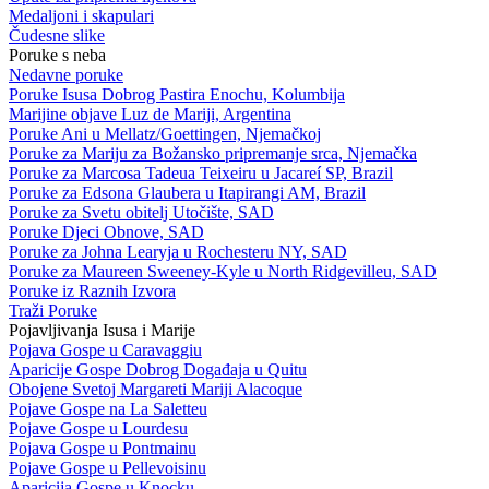
Medaljoni i skapulari
Čudesne slike
Poruke s neba
Nedavne poruke
Poruke Isusa Dobrog Pastira Enochu, Kolumbija
Marijine objave Luz de Mariji, Argentina
Poruke Ani u Mellatz/Goettingen, Njemačkoj
Poruke za Mariju za Božansko pripremanje srca, Njemačka
Poruke za Marcosa Tadeua Teixeiru u Jacareí SP, Brazil
Poruke za Edsona Glaubera u Itapirangi AM, Brazil
Poruke za Svetu obitelj Utočište, SAD
Poruke Djeci Obnove, SAD
Poruke za Johna Learyja u Rochesteru NY, SAD
Poruke za Maureen Sweeney-Kyle u North Ridgevilleu, SAD
Poruke iz Raznih Izvora
Traži Poruke
Pojavljivanja Isusa i Marije
Pojava Gospe u Caravaggiu
Aparicije Gospe Dobrog Događaja u Quitu
Obojene Svetoj Margareti Mariji Alacoque
Pojave Gospe na La Saletteu
Pojave Gospe u Lourdesu
Pojava Gospe u Pontmainu
Pojave Gospe u Pellevoisinu
Aparicija Gospe u Knocku