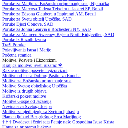
Poruke za Mariju za Božansko pripremanje srca, Njemačka
Poruke za Marcosa Tadeua Teixeiru u Jacareí SP, Brazil
Poruke za Edsona Glaubera u Itapirangi AM, Brazil
Poruke za Svetu obitelj Utočište, SAD
Poruke Djeci Obnove, SAD
Poruke za Johna Learyja u Rochesteru NY, SAD
Poruke za Maureen Sweeney-Kyle u North Ridgevilleu, SAD
Poruke iz Raznih Izvora
Traži Poruke
Pojavljivanja Isusa i Marije
Početna stranica
Molitve, Posvete i Ekzorcizmi
Kraljica molitve: Sveti ružarac
🌹
Razne molitve, posvete i egzorcizmi
Molitve od Isusa Dobrog Pastira za Enocha
Molitve za Božansko pripremanje srca
Molitve Svetog obiteljskog Utočišta
Molitve iz drugih objava
Križarski pokret molitve
Molitve Gospe od Jacareija
Nevina srca Svetoga Josipa
Molitve za ujedinjenje sa Svetom ljubavlju
Plamen ljubavi Bezgrješnog Srca Marijinog
†
†
†
Dvadeset i četiri sata Patnje naše Gospodina Isusa Krista
Upute za pripremu lijekova