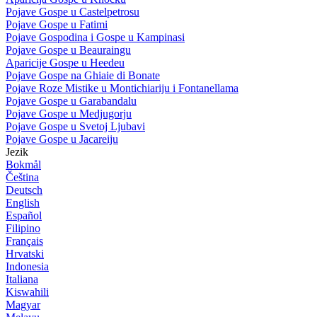
Pojave Gospe u Castelpetrosu
Pojave Gospe u Fatimi
Pojave Gospodina i Gospe u Kampinasi
Pojave Gospe u Beauraingu
Aparicije Gospe u Heedeu
Pojave Gospe na Ghiaie di Bonate
Pojave Roze Mistike u Montichiariju i Fontanellama
Pojave Gospe u Garabandalu
Pojave Gospe u Medjugorju
Pojave Gospe u Svetoj Ljubavi
Pojave Gospe u Jacareiju
Jezik
Bokmål
Čeština
Deutsch
English
Español
Filipino
Français
Hrvatski
Indonesia
Italiana
Kiswahili
Magyar