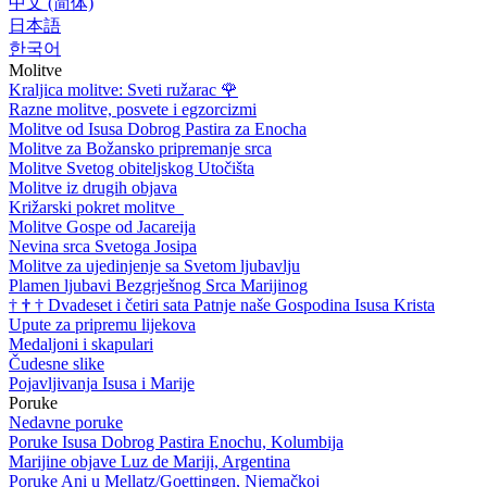
中文 (简体)
日本語
한국어
Molitve
Kraljica molitve: Sveti ružarac
🌹
Razne molitve, posvete i egzorcizmi
Molitve od Isusa Dobrog Pastira za Enocha
Molitve za Božansko pripremanje srca
Molitve Svetog obiteljskog Utočišta
Molitve iz drugih objava
Križarski pokret molitve
Molitve Gospe od Jacareija
Nevina srca Svetoga Josipa
Molitve za ujedinjenje sa Svetom ljubavlju
Plamen ljubavi Bezgrješnog Srca Marijinog
†
†
†
Dvadeset i četiri sata Patnje naše Gospodina Isusa Krista
Upute za pripremu lijekova
Medaljoni i skapulari
Čudesne slike
Pojavljivanja Isusa i Marije
Poruke
Nedavne poruke
Poruke Isusa Dobrog Pastira Enochu, Kolumbija
Marijine objave Luz de Mariji, Argentina
Poruke Ani u Mellatz/Goettingen, Njemačkoj