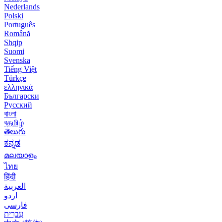
Nederlands
Polski
Português
Română
Shqip
Suomi
Svenska
Tiếng Việt
Türkçe
ελληνικά
Български
Русский
বাংলা
বதமிழ்
తెలుగు
ಕನ್ನಡ
മലയാളം
ไทย
हिंदी
العربية
اردو
فارسی
עִברִית