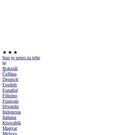
★
★
★
Isus je umro za tebe
hr
Bokmål
Čeština
Deutsch
English
Español
Filipino
Français
Hrvatski
Indonesia
Italiana
Kiswahili
Magyar
Melayu