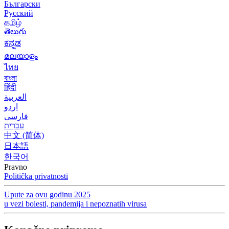
Български
Русский
தமிழ்
తెలుగు
ಕನ್ನಡ
മലയാളം
ไทย
বাংলা
हिंदी
العربية
اردو
فارسی
עִברִית
中文 (简体)
日本語
한국어
Pravno
Politička privatnosti
Upute za ovu godinu 2025
u vezi bolesti, pandemija i nepoznatih virusa