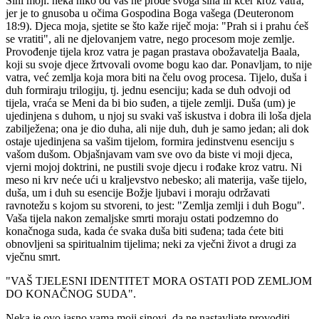
Sini moji: neka niko od vas ne prođe svoga sina ili kćer kroz vatra,
jer je to gnusoba u očima Gospodina Boga vašega (Deuteronom
18:9). Djeca moja, sjetite se što kaže riječ moja: "Prah si i prahu ćeš
se vratiti", ali ne djelovanjem vatre, nego procesom moje zemlje.
Provođenje tijela kroz vatra je pagan prastava obožavatelja Baala,
koji su svoje djece žrtvovali ovome bogu kao dar. Ponavljam, to nije
vatra, već zemlja koja mora biti na čelu ovog procesa. Tijelo, duša i
duh formiraju trilogiju, tj. jednu esenciju; kada se duh odvoji od
tijela, vraća se Meni da bi bio suđen, a tijele zemlji. Duša (um) je
ujedinjena s duhom, u njoj su svaki vaš iskustva i dobra ili loša djela
zabilježena; ona je dio duha, ali nije duh, duh je samo jedan; ali dok
ostaje ujedinjena sa vašim tijelom, formira jedinstvenu esenciju s
vašom dušom. Objašnjavam vam sve ovo da biste vi moji djeca,
vjerni mojoj doktrini, ne pustili svoje djecu i rođake kroz vatru. Ni
meso ni krv neće ući u kraljevstvo nebesko; ali materija, vaše tijelo,
duša, um i duh su esencije Božje ljubavi i moraju održavati
ravnotežu s kojom su stvoreni, to jest: "Zemlja zemlji i duh Bogu".
Vaša tijela nakon zemaljske smrti moraju ostati podzemno do
konačnoga suda, kada će svaka duša biti suđena; tada ćete biti
obnovljeni sa spiritualnim tijelima; neki za vječni život a drugi za
vječnu smrt.
"VAŠ TJELESNI IDENTITET MORA OSTATI POD ZEMLJOM
DO KONAČNOG SUDA".
Neka je ovo jasno vama moji sinovi, da ne nastavljate provoditi