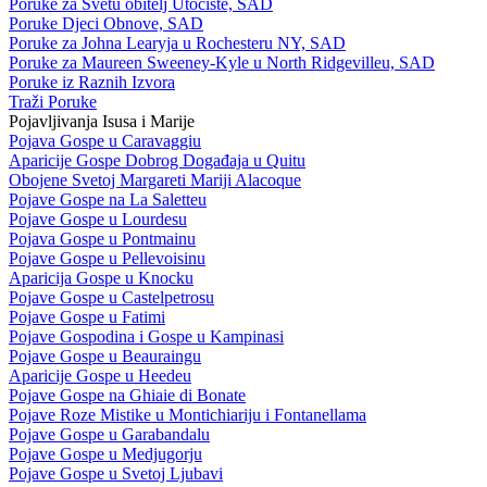
Poruke za Svetu obitelj Utočište, SAD
Poruke Djeci Obnove, SAD
Poruke za Johna Learyja u Rochesteru NY, SAD
Poruke za Maureen Sweeney-Kyle u North Ridgevilleu, SAD
Poruke iz Raznih Izvora
Traži Poruke
Pojavljivanja Isusa i Marije
Pojava Gospe u Caravaggiu
Aparicije Gospe Dobrog Događaja u Quitu
Obojene Svetoj Margareti Mariji Alacoque
Pojave Gospe na La Saletteu
Pojave Gospe u Lourdesu
Pojava Gospe u Pontmainu
Pojave Gospe u Pellevoisinu
Aparicija Gospe u Knocku
Pojave Gospe u Castelpetrosu
Pojave Gospe u Fatimi
Pojave Gospodina i Gospe u Kampinasi
Pojave Gospe u Beauraingu
Aparicije Gospe u Heedeu
Pojave Gospe na Ghiaie di Bonate
Pojave Roze Mistike u Montichiariju i Fontanellama
Pojave Gospe u Garabandalu
Pojave Gospe u Medjugorju
Pojave Gospe u Svetoj Ljubavi