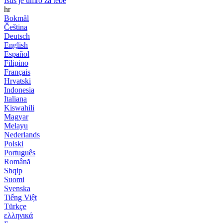
Isus je umro za tebe
hr
Bokmål
Čeština
Deutsch
English
Español
Filipino
Français
Hrvatski
Indonesia
Italiana
Kiswahili
Magyar
Melayu
Nederlands
Polski
Português
Română
Shqip
Suomi
Svenska
Tiếng Việt
Türkçe
ελληνικά