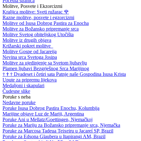
Početna stranica
Molitve, Posvete i Ekzorcizmi
Kraljica molitve: Sveti ružarac
🌹
Razne molitve, posvete i egzorcizmi
Molitve od Isusa Dobrog Pastira za Enocha
Molitve za Božansko pripremanje srca
Molitve Svetog obiteljskog Utočišta
Molitve iz drugih objava
Križarski pokret molitve
Molitve Gospe od Jacareija
Nevina srca Svetoga Josipa
Molitve za ujedinjenje sa Svetom ljubavlju
Plamen ljubavi Bezgrješnog Srca Marijinog
†
†
†
Dvadeset i četiri sata Patnje naše Gospodina Isusa Krista
Upute za pripremu lijekova
Medaljoni i skapulari
Čudesne slike
Poruke s neba
Nedavne poruke
Poruke Isusa Dobrog Pastira Enochu, Kolumbija
Marijine objave Luz de Mariji, Argentina
Poruke Ani u Mellatz/Goettingen, Njemačkoj
Poruke za Mariju za Božansko pripremanje srca, Njemačka
Poruke za Marcosa Tadeua Teixeiru u Jacareí SP, Brazil
Poruke za Edsona Glaubera u Itapirangi AM, Brazil