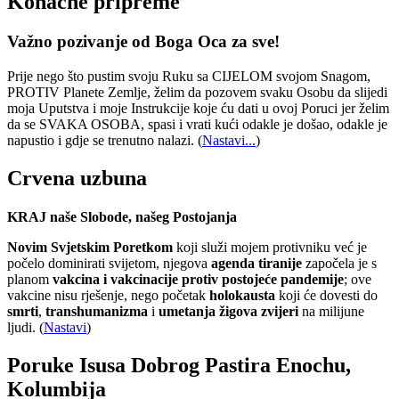
Konačne pripreme
Važno pozivanje od Boga Oca za sve!
Prije nego što pustim svoju Ruku sa CIJELOM svojom Snagom,
PROTIV Planete Zemlje, želim da pozovem svaku Osobu da slijedi
moja Uputstva i moje Instrukcije koje ću dati u ovoj Poruci jer želim
da se SVAKA OSOBA, spasi i vrati kući odakle je došao, odakle je
napustio i gdje se trenutno nalazi.
(
Nastavi...
)
Crvena uzbuna
KRAJ naše Slobode, našeg Postojanja
Novim Svjetskim Poretkom
koji služi mojem protivniku već je
počelo dominirati svijetom, njegova
agenda tiranije
započela je s
planom
vakcina i vakcinacije protiv postojeće pandemije
; ove
vakcine nisu rješenje, nego početak
holokausta
koji će dovesti do
smrti
,
transhumanizma
i
umetanja žigova zvijeri
na milijune
ljudi. (
Nastavi
)
Poruke Isusa Dobrog Pastira Enochu,
Kolumbija