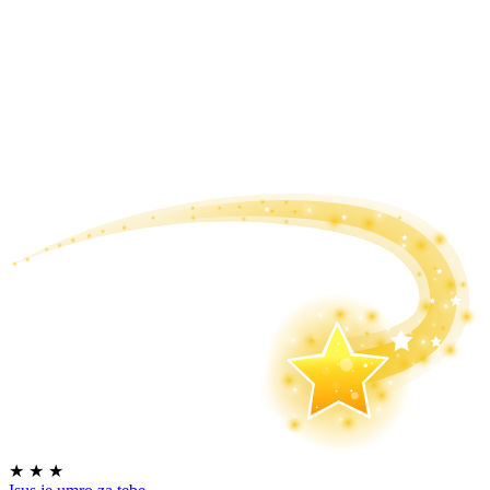
★
★
★