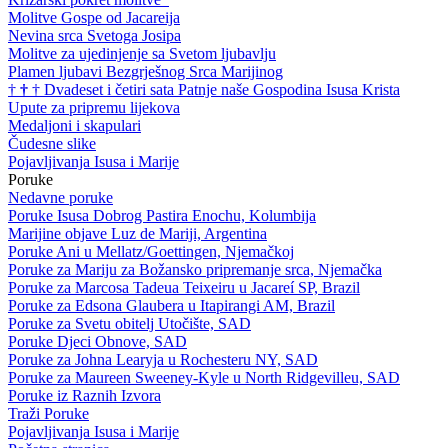
Molitve Gospe od Jacareija
Nevina srca Svetoga Josipa
Molitve za ujedinjenje sa Svetom ljubavlju
Plamen ljubavi Bezgrješnog Srca Marijinog
†
†
†
Dvadeset i četiri sata Patnje naše Gospodina Isusa Krista
Upute za pripremu lijekova
Medaljoni i skapulari
Čudesne slike
Pojavljivanja Isusa i Marije
Poruke
Nedavne poruke
Poruke Isusa Dobrog Pastira Enochu, Kolumbija
Marijine objave Luz de Mariji, Argentina
Poruke Ani u Mellatz/Goettingen, Njemačkoj
Poruke za Mariju za Božansko pripremanje srca, Njemačka
Poruke za Marcosa Tadeua Teixeiru u Jacareí SP, Brazil
Poruke za Edsona Glaubera u Itapirangi AM, Brazil
Poruke za Svetu obitelj Utočište, SAD
Poruke Djeci Obnove, SAD
Poruke za Johna Learyja u Rochesteru NY, SAD
Poruke za Maureen Sweeney-Kyle u North Ridgevilleu, SAD
Poruke iz Raznih Izvora
Traži Poruke
Pojavljivanja Isusa i Marije