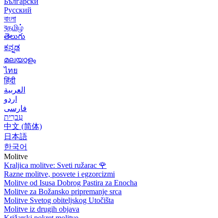
Български
Русский
বাংলা
বதமிழ்
తెలుగు
ಕನ್ನಡ
മലയാളം
ไทย
हिंदी
العربية
اردو
فارسی
עִברִית
中文 (简体)
日本語
한국어
Molitve
Kraljica molitve: Sveti ružarac
🌹
Razne molitve, posvete i egzorcizmi
Molitve od Isusa Dobrog Pastira za Enocha
Molitve za Božansko pripremanje srca
Molitve Svetog obiteljskog Utočišta
Molitve iz drugih objava
Križarski pokret molitve