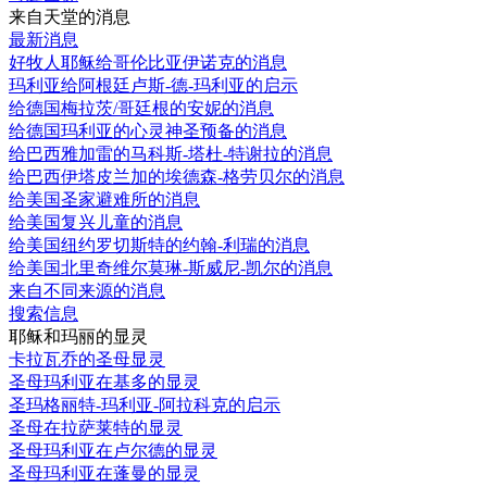
来自天堂的消息
最新消息
好牧人耶稣给哥伦比亚伊诺克的消息
玛利亚给阿根廷卢斯-德-玛利亚的启示
给德国梅拉茨/哥廷根的安妮的消息
给德国玛利亚的心灵神圣预备的消息
给巴西雅加雷的马科斯-塔杜-特谢拉的消息
给巴西伊塔皮兰加的埃德森-格劳贝尔的消息
给美国圣家避难所的消息
给美国复兴儿童的消息
给美国纽约罗切斯特的约翰-利瑞的消息
给美国北里奇维尔莫琳-斯威尼-凯尔的消息
来自不同来源的消息
搜索信息
耶稣和玛丽的显灵
卡拉瓦乔的圣母显灵
圣母玛利亚在基多的显灵
圣玛格丽特-玛利亚-阿拉科克的启示
圣母在拉萨莱特的显灵
圣母玛利亚在卢尔德的显灵
圣母玛利亚在蓬曼的显灵