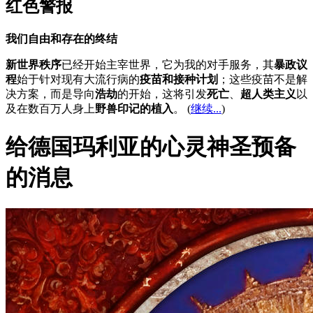
红色警报
我们自由和存在的终结
新世界秩序
已经开始主宰世界，它为我的对手服务，其
暴政议
程
始于针对现有大流行病的
疫苗和接种计划
；这些疫苗不是解
决方案，而是导向
浩劫
的开始，这将引发
死亡
、
超人类主义
以
及在数百万人身上
野兽印记的植入
。 (
继续...
)
给德国玛利亚的心灵神圣预备
的消息