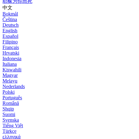
耶稣为你而死
中文
Bokmål
Čeština
Deutsch
English
Español
Filipino
Français
Hrvatski
Indonesia
Italiana
Kiswahili
Magyar
Melayu
Nederlands
Polski
Português
Română
Shqip
Suomi
Svenska
Tiếng Việt
Türkçe
ελληνικά