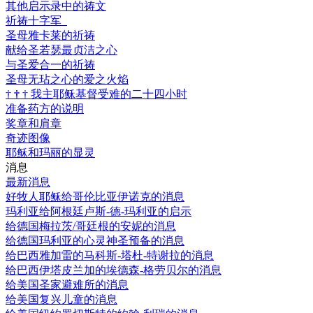
其他启示录中的祷文
祈祷十字军
圣母雅卡莱的祈祷
献给圣若瑟最贞洁之心
与圣爱合一的祈祷
圣母无玷之心的爱之火焰
†
†
†
我主耶稣基督受难的二十四小时
准备药方的说明
奖章和肩章
奇迹图像
耶稣和玛丽的显灵
消息
最新消息
好牧人耶稣给哥伦比亚伊诺克的消息
玛利亚给阿根廷卢斯-德-玛利亚的启示
给德国梅拉茨/哥廷根的安妮的消息
给德国玛利亚的心灵神圣预备的消息
给巴西雅加雷的马科斯-塔杜-特谢拉的消息
给巴西伊塔皮兰加的埃德森-格劳贝尔的消息
给美国圣家避难所的消息
给美国复兴儿童的消息