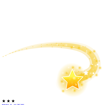
★
★
★