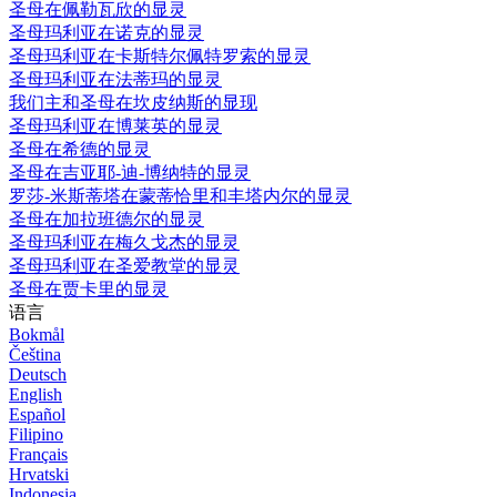
圣母在佩勒瓦欣的显灵
圣母玛利亚在诺克的显灵
圣母玛利亚在卡斯特尔佩特罗索的显灵
圣母玛利亚在法蒂玛的显灵
我们主和圣母在坎皮纳斯的显现
圣母玛利亚在博莱英的显灵
圣母在希德的显灵
圣母在吉亚耶-迪-博纳特的显灵
罗莎-米斯蒂塔在蒙蒂恰里和丰塔内尔的显灵
圣母在加拉班德尔的显灵
圣母玛利亚在梅久戈杰的显灵
圣母玛利亚在圣爱教堂的显灵
圣母在贾卡里的显灵
语言
Bokmål
Čeština
Deutsch
English
Español
Filipino
Français
Hrvatski
Indonesia