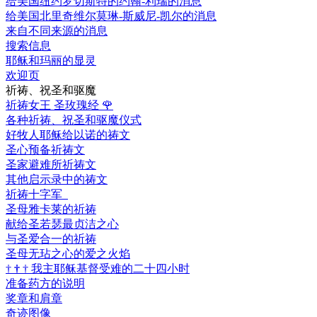
给美国纽约罗切斯特的约翰-利瑞的消息
给美国北里奇维尔莫琳-斯威尼-凯尔的消息
来自不同来源的消息
搜索信息
耶稣和玛丽的显灵
欢迎页
祈祷、祝圣和驱魔
祈祷女王 圣玫瑰经
🌹
各种祈祷、祝圣和驱魔仪式
好牧人耶稣给以诺的祷文
圣心预备祈祷文
圣家避难所祈祷文
其他启示录中的祷文
祈祷十字军
圣母雅卡莱的祈祷
献给圣若瑟最贞洁之心
与圣爱合一的祈祷
圣母无玷之心的爱之火焰
†
†
†
我主耶稣基督受难的二十四小时
准备药方的说明
奖章和肩章
奇迹图像