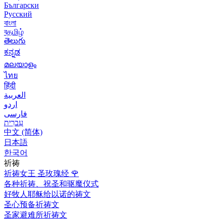
Български
Русский
বাংলা
বதமிழ்
తెలుగు
ಕನ್ನಡ
മലയാളം
ไทย
हिंदी
العربية
اردو
فارسی
עִברִית
中文 (简体)
日本語
한국어
祈祷
祈祷女王 圣玫瑰经
🌹
各种祈祷、祝圣和驱魔仪式
好牧人耶稣给以诺的祷文
圣心预备祈祷文
圣家避难所祈祷文