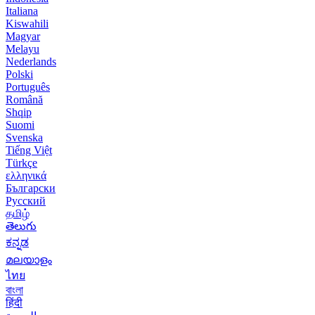
Italiana
Kiswahili
Magyar
Melayu
Nederlands
Polski
Português
Română
Shqip
Suomi
Svenska
Tiếng Việt
Türkçe
ελληνικά
Български
Русский
தமிழ்
తెలుగు
ಕನ್ನಡ
മലയാളം
ไทย
বাংলা
हिंदी