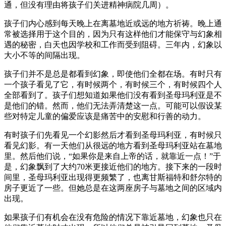
通，但没有理由将孩子们关进精神病院几周）。
孩子们内心感到每天晚上在离墓地近或远的地方祈祷。晚上通
常被选择用于这个目的，因为只有这样他们才能保守与幻象相
遇的秘密，白天也因学校和工作而受到阻碍。三年内，幻象以
大小不等的间隔出现。
孩子们并不是总是都看到幻象，即使他们全都在场。有时只有
一个孩子看见了它，有时候两个，有时候三个，有时候四个人
全部看到了。孩子们想知道如果他们没有看到圣母玛利亚是不
是他们的错。然而，他们无法弄清楚这一点。可能可以假设某
些对特定儿童的偏爱应该是痛苦中的安慰和行善的动力。
有时孩子们先看见一个幻影然后才看到圣母玛利亚，有时候只
看见幻影。有一天他们从很远的地方看到圣母玛利亚站在墓地
里。然后他们说，“如果你是来自上帝的话，就靠近一点！”于
是，幻象飘到了大约70米更接近他们的地方。接下来的一段时
间里，圣母玛利亚出现得更频繁了，也离甘斯福特和舒尔特的
房子更近了一些。但她总是在这两座房子与墓地之间的区域内
出现。
如果孩子们有机会在没有危险的情况下靠近墓地，幻象也只在