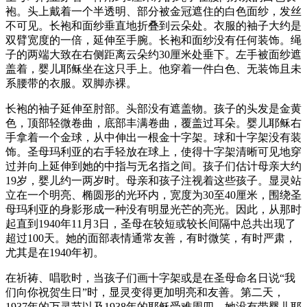
袍。头上戴着一个半透明、部分被金冠遮住的白色面纱，发丝
不可见。长袍和面纱垂直地折叠到云朵处。衣服的袖子大约是
双臂宽度的一倍，延伸至手腕。长袍和面纱没有任何装饰。绳
子的两端大致在右侧距离云朵约30厘米处垂下。左手被面纱遮
盖着，婴儿耶稣坐在这只手上。他穿着一件白色、无装饰且未
系腰带的衣服。双脚赤裸。
长袍的袖子延伸至肘部。头部没有遮盖物。孩子的头发是金黄
色，顶部轻微卷曲，底部丰满卷曲，覆盖过耳朵。婴儿耶稣右
手拿着一个金球，从中伸出一根金十字架。球和十字架没有装
饰。圣母玛利亚的右手轻放在球上，使得十字架清晰可见地穿
过并向上延伸到她的中指与无名指之间。孩子们估计母亲大约
19岁，婴儿约一两岁时。母亲和孩子注视着这些孩子。显灵站
立在一个明亮、椭圆形的光环内，宽度为30至40厘米，围绕圣
母玛利亚的身影形成一种没有明显光芒的亮光。因此，从那时
起直到1940年11月3日，圣母在较短或较长间隔中总共出现了
超过100天。她的面部表情通常友善，有时微笑，有时严肃，
尤其是在1940年初。
在祈祷、唱歌时，当孩子们画十字架或是在圣母命名日说“我
们向你祝贺生日”时，显灵变得更加明亮和友善。第二天，
1937年的万灵节以及1938年的耶稣受难周四，她没有带婴儿耶