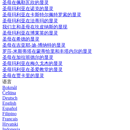
圣母在佩勒瓦欣的显灵
圣母玛利亚在诺克的显灵
圣母玛利亚在卡斯特尔佩特罗索的显灵
圣母玛利亚在法蒂玛的显灵
我们主和圣母在坎皮纳斯的显现
圣母玛利亚在博莱英的显灵
圣母在希德的显灵
圣母在吉亚耶-迪-博纳特的显灵
罗莎-米斯蒂塔在蒙蒂恰里和丰塔内尔的显灵
圣母在加拉班德尔的显灵
圣母玛利亚在梅久戈杰的显灵
圣母玛利亚在圣爱教堂的显灵
圣母在贾卡里的显灵
语言
Bokmål
Čeština
Deutsch
English
Español
Filipino
Français
Hrvatski
Indonesia