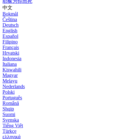
耶稣为你而死
中文
Bokmål
Čeština
Deutsch
English
Español
Filipino
Français
Hrvatski
Indonesia
Italiana
Kiswahili
Magyar
Melayu
Nederlands
Polski
Português
Română
Shqip
Suomi
Svenska
Tiếng Việt
Türkçe
ελληνικά