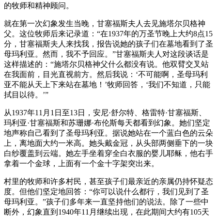
的牧师和精神顾问。
就在第一次幻象发生当晚，甘塞福斯夫人去见施塔尔贝格神
父。这位牧师后来记录道：“在1937年的万圣节晚上大约8点15
分，甘塞福斯夫人来找我，报告说她的孩子们在墓地看到了圣
母玛利亚。然而，我不予回应。”甘塞福斯夫人对这段谈话是
这样描述的：“施塔尔贝格神父什么都没有说。他双臂交叉站
在我面前，目光直视前方。然后我说：‘不可能啊，圣母玛利
亚不能从天上下来站在墓地！’牧师回答，‘我们不知道，只能
拭目以待。’”
从1937年11月1日至13日，安尼·舒尔特、格雷特·甘塞福斯、
玛利亚·甘塞福斯和苏珊娜·布伦斯每天都看到幻象。她们坚定
地声称自己看到了圣母玛利亚。据说她站在一个蓝白色的云朵
上，离地面大约一米高。她头戴金冠，从头部两侧垂下的一块
白纱覆盖到云端。她左手坐着穿全白衣服的婴儿耶稣，他右手
拿着一个金球，上面有一个金十字架突出来。
村里的牧师和许多村民，甚至孩子们最亲近的亲属仍持怀疑态
度。但他们坚定地回答：“你可以说什么都行，我们见到了圣
母玛利亚。”孩子们多年来一直坚持他们的说法。除了一些中
断外，幻象直到1940年11月继续出现，在此期间大约有105天