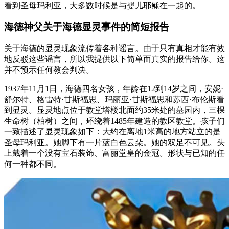
看到圣母玛利亚，大多数时候是与婴儿耶稣在一起的。
海德神父关于海德显灵事件的简短报告
关于海德的显灵现象流传着各种谣言。由于只有真相才能有效
地反驳这些谣言，所以我提供以下简单而真实的报告给你。这
并不预示任何教会判决。
1937年11月1日，海德四名女孩，年龄在12到14岁之间，安妮·
舒尔特、格雷特·甘斯福思、玛丽亚·甘斯福思和苏西·布伦斯看
到显灵。显灵地点位于教堂塔楼北面约35米处的墓园内，三棵
生命树（柏树）之间，环绕着1485年建造的教区教堂。孩子们
一致描述了显灵现象如下：大约在离地1米高的地方站立的是
圣母玛利亚。她脚下有一片蓝白色云朵。她的双足不可见。头
上戴着一个没有宝石装饰、富丽堂皇的金冠。形状与已知的任
何一种都不同。