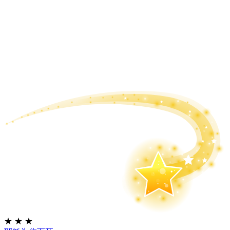
★
★
★