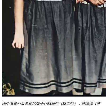
四个看见圣母显现的孩子玛格丽特（格雷特），苏珊娜（苏