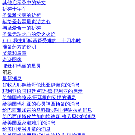
其他启示录中的祷文
祈祷十字军
圣母雅卡莱的祈祷
献给圣若瑟最贞洁之心
与圣爱合一的祈祷
圣母无玷之心的爱之火焰
†
†
†
我主耶稣基督受难的二十四小时
准备药方的说明
奖章和肩章
奇迹图像
耶稣和玛丽的显灵
消息
最新消息
好牧人耶稣给哥伦比亚伊诺克的消息
玛利亚给阿根廷卢斯-德-玛利亚的启示
给德国梅拉茨/哥廷根的安妮的消息
给德国玛利亚的心灵神圣预备的消息
给巴西雅加雷的马科斯-塔杜-特谢拉的消息
给巴西伊塔皮兰加的埃德森-格劳贝尔的消息
给美国圣家避难所的消息
给美国复兴儿童的消息