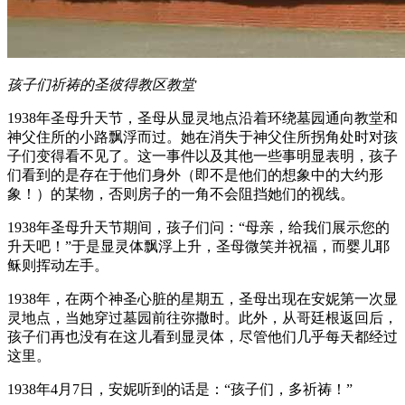
孩子们祈祷的圣彼得教区教堂
1938年圣母升天节，圣母从显灵地点沿着环绕墓园通向教堂和
神父住所的小路飘浮而过。她在消失于神父住所拐角处时对孩
子们变得看不见了。这一事件以及其他一些事明显表明，孩子
们看到的是存在于他们身外（即不是他们的想象中的大约形
象！）的某物，否则房子的一角不会阻挡她们的视线。
1938年圣母升天节期间，孩子们问：“母亲，给我们展示您的
升天吧！”于是显灵体飘浮上升，圣母微笑并祝福，而婴儿耶
稣则挥动左手。
1938年，在两个神圣心脏的星期五，圣母出现在安妮第一次显
灵地点，当她穿过墓园前往弥撒时。此外，从哥廷根返回后，
孩子们再也没有在这儿看到显灵体，尽管他们几乎每天都经过
这里。
1938年4月7日，安妮听到的话是：
“孩子们，多祈祷！”