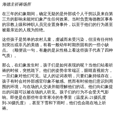
海德主祈祷场所
在三年的幻象期间，确定无疑的是外部或个人干扰以及来自第
三方的影响未能对幻象产生任何效果。当时负责海德教区事务
的宗教上级和神职人员完全置身事外，以至于他们的行为甚至
被最亲近的人视为拒绝。
这些孩子是简单的农村儿童，虔诚而未受污染，但没有任何特
别突出或非凡的美德，有着一般幼年时期所固有的一些小缺
点。（顺便说一句，有趣的是从性格上看这些孩子代表了四种
气质）。
那么，在幻象发生时，孩子们是如何表现的呢？当他们站着祈
祷的时候，突然跪下。他们的姿势非常端正，眼睛直视前方，
一旦幻象对他们可见。证人的证词表明，只要幻象持续存在，
孩子有时会对外部感官印象不敏感。然而有时候他们意识到周
围的环境，与在场的人交谈并能理解他们的话。他们向幻象提
出的问题可以被在场的人听见。孩子们的行为不会受天气影
响。即使是在那些年非常寒冷的冬季里（温度从-21摄氏度
到-30摄氏度），甚至下雪和下雨时，他们也会跪在地上祈
祷。