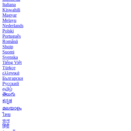
Italiana
Kiswahili
Magyar
Melayu
Nederlands
Polski
Português
Română
Shqip
Suomi
Svenska
Tiếng Việt
Türkçe
ελληνικά
Български
Русский
தமிழ்
తెలుగు
ಕನ್ನಡ
മലയാളം
ไทย
বাংলা
हिंदी