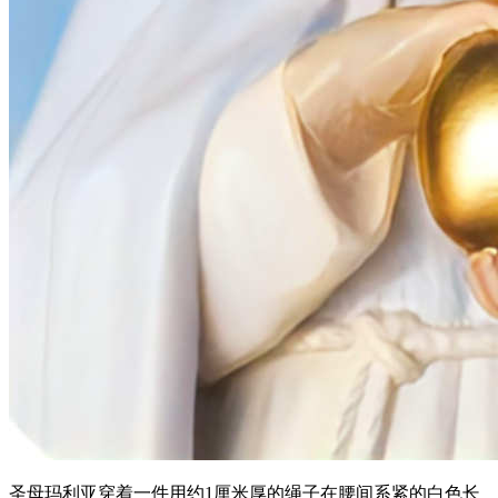
圣母玛利亚穿着一件用约1厘米厚的绳子在腰间系紧的白色长