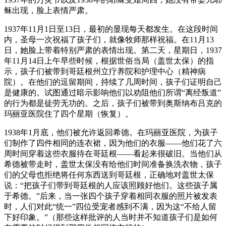
稣出现，脸上表情严肃。
1937年11月1日至13日，最初的显现每天都发生。在这段时间
内，圣母一次祝福了孩子们，就像牧师那样祝福。在11月13
日，她脸上带着特别严肃的表情出现。第二天，星期日，1937
年11月14日上午早些时候，根据世俗当局（盖世太保）的指
示，孩子们被带到哥廷根州立疗养院和护理中心（精神病
院）。在他们的逗留期间，持续了几周时间，孩子们证明自己
是健康的。试图通过暗示影响他们以劝阻他们所谓“离经叛道”
的行为都是徒劳无功的。之后，孩子们被带到奥斯纳布吕克的
玛丽亚医院住了四个星期（恢复）。
1938年1月底，他们被允许返回希德。在玛丽亚医院，为孩子
们制作了四件相同的连衣裙，因为他们的衣服——他们花了六
周时间穿着这些衣服待在哥廷根——看起来很破旧。当他们从
希德被带走时，盖世太保没有给他们时间准备换洗衣物，孩子
们的父母也拒绝将任何东西送到哥廷根，正确地对盖世太保
说：“把孩子们带到哥廷根的人应该照顾好他们。这些孩子属
于希德。”后来，当一张四个孩子穿着相同衣服的照片被发表
时，人们对此“统一”四位受宠者感到不满，因为这“不给人留
下好印象。”（那些这样批评的人当时并不知道孩子们是如何