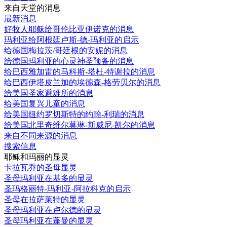
来自天堂的消息
最新消息
好牧人耶稣给哥伦比亚伊诺克的消息
玛利亚给阿根廷卢斯-德-玛利亚的启示
给德国梅拉茨/哥廷根的安妮的消息
给德国玛利亚的心灵神圣预备的消息
给巴西雅加雷的马科斯-塔杜-特谢拉的消息
给巴西伊塔皮兰加的埃德森-格劳贝尔的消息
给美国圣家避难所的消息
给美国复兴儿童的消息
给美国纽约罗切斯特的约翰-利瑞的消息
给美国北里奇维尔莫琳-斯威尼-凯尔的消息
来自不同来源的消息
搜索信息
耶稣和玛丽的显灵
卡拉瓦乔的圣母显灵
圣母玛利亚在基多的显灵
圣玛格丽特-玛利亚-阿拉科克的启示
圣母在拉萨莱特的显灵
圣母玛利亚在卢尔德的显灵
圣母玛利亚在蓬曼的显灵