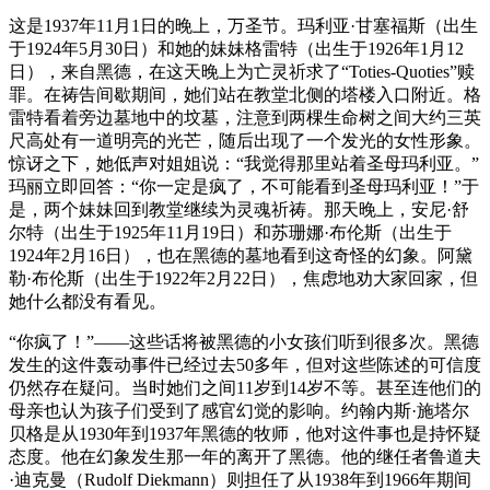
这是1937年11月1日的晚上，万圣节。玛利亚·甘塞福斯（出生
于1924年5月30日）和她的妹妹格雷特（出生于1926年1月12
日），来自黑德，在这天晚上为亡灵祈求了“Toties-Quoties”赎
罪。在祷告间歇期间，她们站在教堂北侧的塔楼入口附近。格
雷特看着旁边墓地中的坟墓，注意到两棵生命树之间大约三英
尺高处有一道明亮的光芒，随后出现了一个发光的女性形象。
惊讶之下，她低声对姐姐说：“我觉得那里站着圣母玛利亚。”
玛丽立即回答：“你一定是疯了，不可能看到圣母玛利亚！”于
是，两个妹妹回到教堂继续为灵魂祈祷。那天晚上，安尼·舒
尔特（出生于1925年11月19日）和苏珊娜·布伦斯（出生于
1924年2月16日），也在黑德的墓地看到这奇怪的幻象。阿黛
勒·布伦斯（出生于1922年2月22日），焦虑地劝大家回家，但
她什么都没有看见。
“你疯了！”——这些话将被黑德的小女孩们听到很多次。黑德
发生的这件轰动事件已经过去50多年，但对这些陈述的可信度
仍然存在疑问。当时她们之间11岁到14岁不等。甚至连他们的
母亲也认为孩子们受到了感官幻觉的影响。约翰内斯·施塔尔
贝格是从1930年到1937年黑德的牧师，他对这件事也是持怀疑
态度。他在幻象发生那一年的离开了黑德。他的继任者鲁道夫
·迪克曼（Rudolf Diekmann）则担任了从1938年到1966年期间