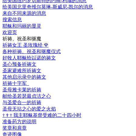
给美国纽约罗切斯特的约翰-利瑞的消息
给美国北里奇维尔莫琳-斯威尼-凯尔的消息
来自不同来源的消息
搜索信息
耶稣和玛丽的显灵
欢迎页
祈祷、祝圣和驱魔
祈祷女王 圣玫瑰经
🌹
各种祈祷、祝圣和驱魔仪式
好牧人耶稣给以诺的祷文
圣心预备祈祷文
圣家避难所祈祷文
其他启示录中的祷文
祈祷十字军
圣母雅卡莱的祈祷
献给圣若瑟最贞洁之心
与圣爱合一的祈祷
圣母无玷之心的爱之火焰
†
†
†
我主耶稣基督受难的二十四小时
准备药方的说明
奖章和肩章
奇迹图像