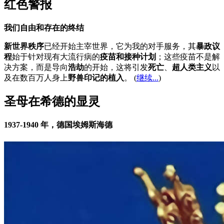
红色警报
我们自由和存在的终结
新世界秩序
已经开始主宰世界，它为我的对手服务，其
暴政议
程
始于针对现有大流行病的
疫苗和接种计划
；这些疫苗不是解
决方案，而是导向
浩劫
的开始，这将引发
死亡
、
超人类主义
以
及在数百万人身上
野兽印记的植入
。 (
继续...
)
圣母在希德的显灵
1937-1940 年，德国埃姆斯海德