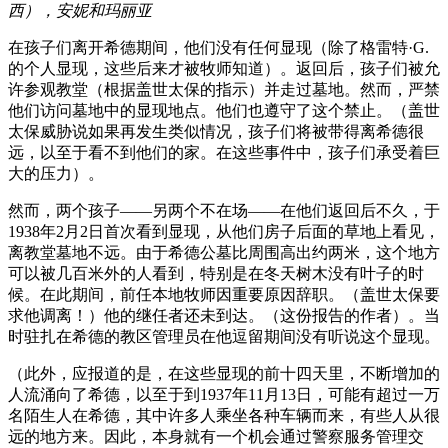
西），安妮和玛丽亚
在孩子们离开希德期间，他们没有任何显现（除了格雷特·G.
的个人显现，这些后来才被牧师知道）。返回后，孩子们被允
许参观教堂（根据盖世太保的指示）并走过墓地。然而，严禁
他们访问墓地中的显现地点。他们也遵守了这个禁止。（盖世
太保威胁说如果再发生类似情况，孩子们将被带得离希德很
远，以至于看不到他们的家。在这些事件中，孩子们承受着巨
大的压力）。
然而，两个孩子——另两个不在场——在他们返回后不久，于
1938年2月2日首次看到显现，从他们房子后面的草地上看见，
离教堂墓地不远。由于希德公墓比周围高出约两米，这个地方
可以被几百米外的人看到，特别是在冬天树木没有叶子的时
候。在此期间，前任本地牧师因重要原因辞职。（盖世太保要
求他调离！）他的继任者还未到达。（这份报告的作者）。当
时驻扎在希德的教区管理员在他逗留期间没有听说这个显现。
（此外，应报道的是，在这些显现的前十四天里，不断增加的
人流涌向了希德，以至于到1937年11月13日，可能有超过一万
名陌生人在希德，其中许多人乘坐各种车辆而来，有些人从很
远的地方来。因此，本身就有一个机会通过警察服务管理交