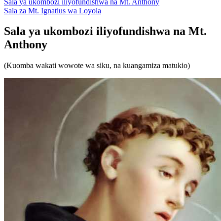
Sala ya ukombozi iliyofundishwa na Mt. Anthony
Sala za Mt. Ignatius wa Loyola
Sala ya ukombozi iliyofundishwa na Mt.
Anthony
(Kuomba wakati wowote wa siku, na kuangamiza matukio)