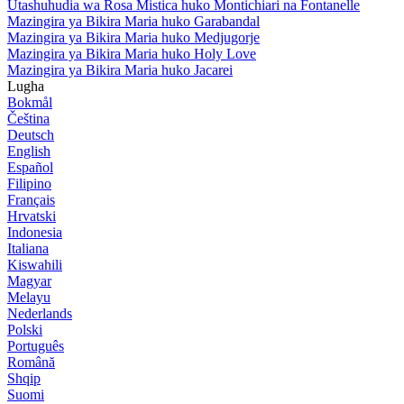
Utashuhudia wa Rosa Mistica huko Montichiari na Fontanelle
Mazingira ya Bikira Maria huko Garabandal
Mazingira ya Bikira Maria huko Medjugorje
Mazingira ya Bikira Maria huko Holy Love
Mazingira ya Bikira Maria huko Jacarei
Lugha
Bokmål
Čeština
Deutsch
English
Español
Filipino
Français
Hrvatski
Indonesia
Italiana
Kiswahili
Magyar
Melayu
Nederlands
Polski
Português
Română
Shqip
Suomi