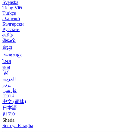
Svenska
Tiếng Việt
Türkçe
ελληνικά
Български
Русский
தமிழ்
తెలుగు
ಕನ್ನಡ
മലയാളം
ไทย
বাংলা
हिंदी
العربية
اردو
فارسی
עִברִית
中文 (简体)
日本語
한국어
Sheria
Sera ya Faragha