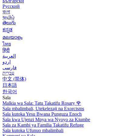
Български
Русский
বাংলা
বதமிழ்
తెలుగు
ಕನ್ನಡ
മലയാളം
ไทย
हिंदी
العربية
اردو
فارسی
עִברִית
中文 (简体)
日本語
한국어
Sala
Malkia wa Sala: Tatu Takatifu Rosary
🌹
Sala mbalimbali, Utekelezaji na Exorcisms
Sala kutoka Yesu Bwana Punguza Enoch
Sala kwa Ujenzi Mpya wa Nyoyo za Kiumbe
Sala za Kambi ya Familia Takatifu Refuge
Sala kutoka Ufunuo mbalimbali
Kampeni ya Sala