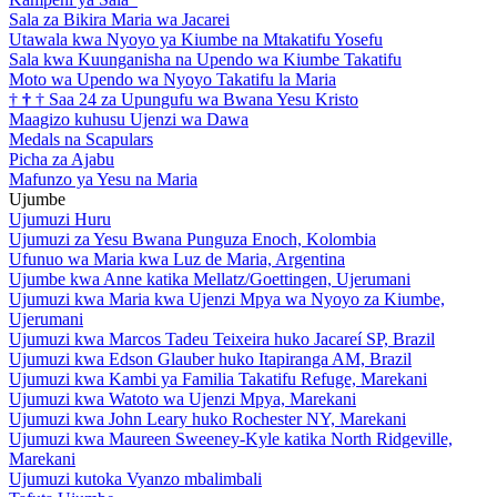
Sala za Bikira Maria wa Jacarei
Utawala kwa Nyoyo ya Kiumbe na Mtakatifu Yosefu
Sala kwa Kuunganisha na Upendo wa Kiumbe Takatifu
Moto wa Upendo wa Nyoyo Takatifu la Maria
†
†
†
Saa 24 za Upungufu wa Bwana Yesu Kristo
Maagizo kuhusu Ujenzi wa Dawa
Medals na Scapulars
Picha za Ajabu
Mafunzo ya Yesu na Maria
Ujumbe
Ujumuzi Huru
Ujumuzi za Yesu Bwana Punguza Enoch, Kolombia
Ufunuo wa Maria kwa Luz de Maria, Argentina
Ujumbe kwa Anne katika Mellatz/Goettingen, Ujerumani
Ujumuzi kwa Maria kwa Ujenzi Mpya wa Nyoyo za Kiumbe,
Ujerumani
Ujumuzi kwa Marcos Tadeu Teixeira huko Jacareí SP, Brazil
Ujumuzi kwa Edson Glauber huko Itapiranga AM, Brazil
Ujumuzi kwa Kambi ya Familia Takatifu Refuge, Marekani
Ujumuzi kwa Watoto wa Ujenzi Mpya, Marekani
Ujumuzi kwa John Leary huko Rochester NY, Marekani
Ujumuzi kwa Maureen Sweeney-Kyle katika North Ridgeville,
Marekani
Ujumuzi kutoka Vyanzo mbalimbali