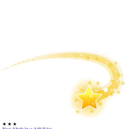
★
★
★