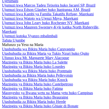
Ujerumani
Ujumuzi kwa Marcos Tadeu Teixeira huko Jacareí SP, Brazil
Ujumuzi kwa Edson Glauber huko Itapiranga AM, Brazil
Ujumuzi kwa Kambi ya Familia Takatifu Refuge, Marekani
Ujumuzi kwa Watoto wa Ujenzi Mpya, Marekani
Ujumuzi kwa John Leary huko Rochester NY, Marekani
Ujumuzi kwa Maureen Sweeney-Kyle katika North Ridgeville,
Marekani
Ujumuzi kutoka Vyanzo mbalimbali
Tafuta Ujumbe
Mafunzo ya Yesu na Maria
Utashuhudia wa Bikira Maria huko Caravaggio
Utashuhudia za Bikira Maria ya Tukio Nzuri huko Quito
Ufunuo kwa Mt. Margarete Mary Alacoque
Mazingira ya Bikira Maria huko La Salette
Mazingira ya Bikira Maria huko Lourdes
Utashuhudia wa Bikira Maria huko Pontmain
Utashuhudia za Bikira Maria huko Pellevoisin
Utashuhudia wa Bikira Maria huko Knock
Mazingira ya Bikira Maria huko Castelpetroso
Mazingira ya Bikira Maria huko Fatima
Maonyesho ya Bwana wetu na Mama yetu huko Campinas
Mazingira ya Bikira Maria huko Beauraing
Utashuhudia za Bikira Maria huko Heede
Mazingira ya Bikira Maria huko Ghiaie di Bonate