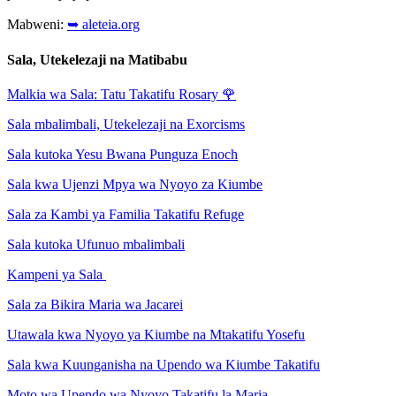
Mabweni:
➥ aleteia.org
Sala, Utekelezaji na Matibabu
Malkia wa Sala: Tatu Takatifu Rosary
🌹
Sala mbalimbali, Utekelezaji na Exorcisms
Sala kutoka Yesu Bwana Punguza Enoch
Sala kwa Ujenzi Mpya wa Nyoyo za Kiumbe
Sala za Kambi ya Familia Takatifu Refuge
Sala kutoka Ufunuo mbalimbali
Kampeni ya Sala
Sala za Bikira Maria wa Jacarei
Utawala kwa Nyoyo ya Kiumbe na Mtakatifu Yosefu
Sala kwa Kuunganisha na Upendo wa Kiumbe Takatifu
Moto wa Upendo wa Nyoyo Takatifu la Maria