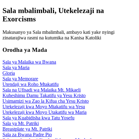
Sala mbalimbali, Utekelezaji na
Exorcisms
Makusanyo ya Sala mbalimbali, ambayo kati yake nyingi
zinatarajiwa rasmi na kutumika na Kanisa Katoliki
Orodha ya Mada
Sala ya Malaika wa Bwana
Sala ya Maria
Gloria
Sala ya Memorare
Utendaji wa Roho Mtakatifu
Sala na Ufisadi wa Malaika Mt. Mikaeli
Kuheshimu Damu Takatifu ya Yesu Kristo
Usimamizi wa Zao la Kifua cha Yesu Kristo
Utekelezaji kwa Moyo Mtakatifu wa Yesu
Utekelezaji kwa Moyo Utakatifu wa Maria
Sala ya Kuabidisha kwa Tatu Yosefu
Sala ya Mt. Patriki
Breastplate ya Mt. Patriki
Sala za Bwana Padre Pio