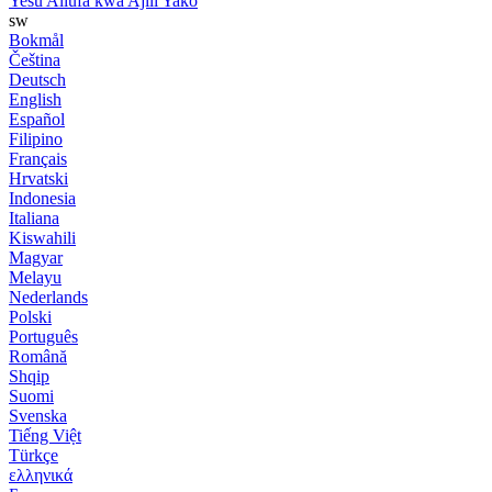
Yesu Aliufa kwa Ajili Yako
sw
Bokmål
Čeština
Deutsch
English
Español
Filipino
Français
Hrvatski
Indonesia
Italiana
Kiswahili
Magyar
Melayu
Nederlands
Polski
Português
Română
Shqip
Suomi
Svenska
Tiếng Việt
Türkçe
ελληνικά