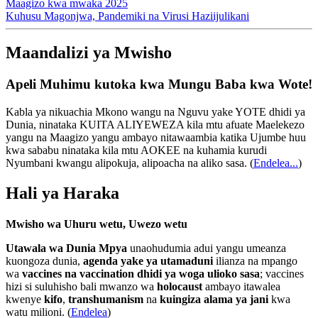
Maagizo kwa mwaka 2025
Kuhusu Magonjwa, Pandemiki na Virusi Haziijulikani
Maandalizi ya Mwisho
Apeli Muhimu kutoka kwa Mungu Baba kwa Wote!
Kabla ya nikuachia Mkono wangu na Nguvu yake YOTE dhidi ya
Dunia, ninataka KUITA ALIYEWEZA kila mtu afuate Maelekezo
yangu na Maagizo yangu ambayo nitawaambia katika Ujumbe huu
kwa sababu ninataka kila mtu AOKEE na kuhamia kurudi
Nyumbani kwangu alipokuja, alipoacha na aliko sasa.
(
Endelea...
)
Hali ya Haraka
Mwisho wa Uhuru wetu, Uwezo wetu
Utawala wa Dunia Mpya
unaohudumia adui yangu umeanza
kuongoza dunia,
agenda yake ya utamaduni
ilianza na mpango
wa
vaccines na vaccination dhidi ya woga ulioko sasa
; vaccines
hizi si suluhisho bali mwanzo wa
holocaust
ambayo itawalea
kwenye
kifo
,
transhumanism
na
kuingiza alama ya jani
kwa
watu milioni. (
Endelea
)