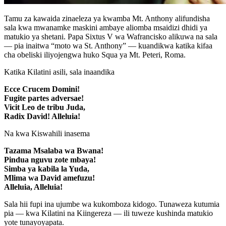
Tamu za kawaida zinaeleza ya kwamba Mt. Anthony alifundisha
sala kwa mwanamke maskini ambaye aliomba msaidizi dhidi ya
matukio ya shetani. Papa Sixtus V wa Wafrancisko alikuwa na sala
— pia inaitwa “moto wa St. Anthony” — kuandikwa katika kifaa
cha obeliski iliyojengwa huko Squa ya Mt. Peteri, Roma.
Katika Kilatini asili, sala inaandika
Ecce Crucem Domini!
Fugite partes adversae!
Vicit Leo de tribu Juda,
Radix David! Alleluia!
Na kwa Kiswahili inasema
Tazama Msalaba wa Bwana!
Pindua nguvu zote mbaya!
Simba ya kabila la Yuda,
Mlima wa David amefuzu!
Alleluia, Alleluia!
Sala hii fupi ina ujumbe wa kukomboza kidogo. Tunaweza kutumia
pia — kwa Kilatini na Kiingereza — ili tuweze kushinda matukio
yote tunayoyapata.