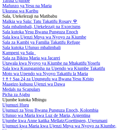
Tafuta Ujumbe
Mafunzo ya Yesu na Maria
Ukurasa wa Karibu
Sala, Utekelezaji na Matibabu
Malkia wa Sala: Tatu Takatifu Rosary
🌹
Sala mbalimbali, Utekelezaji na Exorcisms
Sala kutoka Yesu Bwana Punguza Enoch
Sala kwa Ujenzi Mpya wa Nyoyo za Kiumbe
Sala za Kambi ya Familia Takatifu Refuge
Sala kutoka Ufunuo mbalimbali
Kampeni ya Sala
Sala za Bikira Maria wa Jacarei
Utawala kwa Nyoyo ya Kiumbe na Mtakatifu Yosefu
Sala kwa Kuunganisha na Upendo wa Kiumbe Takatifu
Moto wa Upendo wa Nyoyo Takatifu la Maria
†
†
†
Saa 24 za Upungufu wa Bwana Yesu Kristo
Maagizo kuhusu Ujenzi wa Dawa
Medals na Scapulars
Picha za Ajabu
Ujumbe kutoka Mbingu
Ujumuzi Huru
Ujumuzi za Yesu Bwana Punguza Enoch, Kolombia
Ufunuo wa Maria kwa Luz de Maria, Argentina
Ujumbe kwa Anne katika Mellatz/Goettingen, Ujerumani
Ujumuzi kwa Maria kwa Ujenzi Mpya wa Nyoyo za Kiumbe,