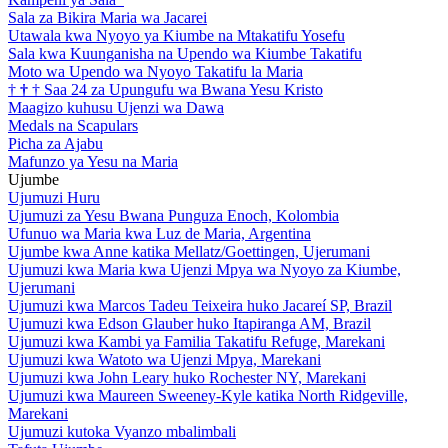
Sala za Bikira Maria wa Jacarei
Utawala kwa Nyoyo ya Kiumbe na Mtakatifu Yosefu
Sala kwa Kuunganisha na Upendo wa Kiumbe Takatifu
Moto wa Upendo wa Nyoyo Takatifu la Maria
†
†
†
Saa 24 za Upungufu wa Bwana Yesu Kristo
Maagizo kuhusu Ujenzi wa Dawa
Medals na Scapulars
Picha za Ajabu
Mafunzo ya Yesu na Maria
Ujumbe
Ujumuzi Huru
Ujumuzi za Yesu Bwana Punguza Enoch, Kolombia
Ufunuo wa Maria kwa Luz de Maria, Argentina
Ujumbe kwa Anne katika Mellatz/Goettingen, Ujerumani
Ujumuzi kwa Maria kwa Ujenzi Mpya wa Nyoyo za Kiumbe,
Ujerumani
Ujumuzi kwa Marcos Tadeu Teixeira huko Jacareí SP, Brazil
Ujumuzi kwa Edson Glauber huko Itapiranga AM, Brazil
Ujumuzi kwa Kambi ya Familia Takatifu Refuge, Marekani
Ujumuzi kwa Watoto wa Ujenzi Mpya, Marekani
Ujumuzi kwa John Leary huko Rochester NY, Marekani
Ujumuzi kwa Maureen Sweeney-Kyle katika North Ridgeville,
Marekani
Ujumuzi kutoka Vyanzo mbalimbali