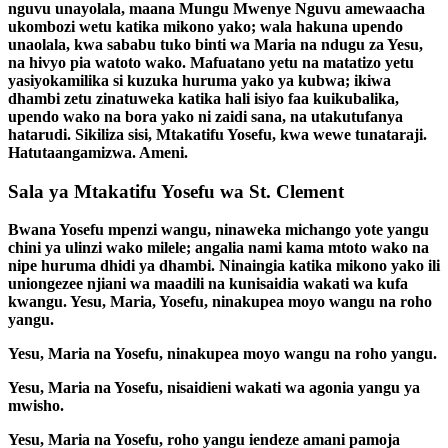
nguvu unayolala, maana Mungu Mwenye Nguvu amewaacha
ukombozi wetu katika mikono yako; wala hakuna upendo
unaolala, kwa sababu tuko binti wa Maria na ndugu za Yesu,
na hivyo pia watoto wako. Mafuatano yetu na matatizo yetu
yasiyokamilika si kuzuka huruma yako ya kubwa; ikiwa
dhambi zetu zinatuweka katika hali isiyo faa kuikubalika,
upendo wako na bora yako ni zaidi sana, na utakutufanya
hatarudi. Sikiliza sisi, Mtakatifu Yosefu, kwa wewe tunataraji.
Hatutaangamizwa. Ameni.
Sala ya Mtakatifu Yosefu wa St. Clement
Bwana Yosefu mpenzi wangu, ninaweka michango yote yangu
chini ya ulinzi wako milele; angalia nami kama mtoto wako na
nipe huruma dhidi ya dhambi. Ninaingia katika mikono yako ili
uniongezee njiani wa maadili na kunisaidia wakati wa kufa
kwangu. Yesu, Maria, Yosefu, ninakupea moyo wangu na roho
yangu.
Yesu, Maria na Yosefu, ninakupea moyo wangu na roho yangu.
Yesu, Maria na Yosefu, nisaidieni wakati wa agonia yangu ya
mwisho.
Yesu, Maria na Yosefu, roho yangu iendeze amani pamoja