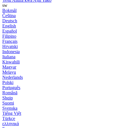
Yesu Aliufa kwa Ajili Yako
sw
Bokmål
Čeština
Deutsch
English
Español
Filipino
Français
Hrvatski
Indonesia
Italiana
Kiswahili
Magyar
Melayu
Nederlands
Polski
Português
Română
Shqip
Suomi
Svenska
Tiếng Việt
Türkçe
ελληνικά