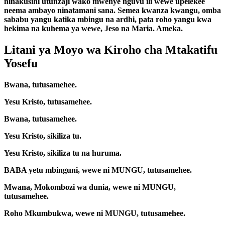
ninakusihi utunzaji wako mwenye nguvu ili wewe upelekee
neema ambayo ninatamani sana. Semea kwanza kwangu, omba
sababu yangu katika mbingu na ardhi, pata roho yangu kwa
hekima na kuhema ya wewe, Jeso na Maria. Ameka.
Litani ya Moyo wa Kiroho cha Mtakatifu
Yosefu
Bwana, tutusamehee.
Yesu Kristo, tutusamehee.
Bwana, tutusamehee.
Yesu Kristo, sikiliza tu.
Yesu Kristo, sikiliza tu na huruma.
BABA yetu mbinguni, wewe ni MUNGU, tutusamehee.
Mwana, Mokombozi wa dunia, wewe ni MUNGU,
tutusamehee.
Roho Mkumbukwa, wewe ni MUNGU, tutusamehee.