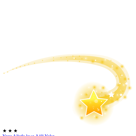
★
★
★