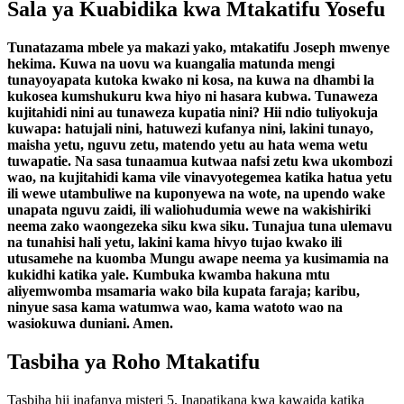
Sala ya Kuabidika kwa Mtakatifu Yosefu
Tunatazama mbele ya makazi yako, mtakatifu Joseph mwenye
hekima. Kuwa na uovu wa kuangalia matunda mengi
tunayoyapata kutoka kwako ni kosa, na kuwa na dhambi la
kukosea kumshukuru kwa hiyo ni hasara kubwa. Tunaweza
kujitahidi nini au tunaweza kupatia nini? Hii ndio tuliyokuja
kuwapa: hatujali nini, hatuwezi kufanya nini, lakini tunayo,
maisha yetu, nguvu zetu, matendo yetu au hata wema wetu
tuwapatie. Na sasa tunaamua kutwaa nafsi zetu kwa ukombozi
wao, na kujitahidi kama vile vinavyotegemea katika hatua yetu
ili wewe utambuliwe na kuponyewa na wote, na upendo wake
unapata nguvu zaidi, ili waliohudumia wewe na wakishiriki
neema zako waongezeka siku kwa siku. Tunajua tuna ulemavu
na tunahisi hali yetu, lakini kama hivyo tujao kwako ili
utusamehe na kuomba Mungu awape neema ya kusimamia na
kukidhi katika yale. Kumbuka kwamba hakuna mtu
aliyemwomba msamaria wako bila kupata faraja; karibu,
ninyue sasa kama watumwa wao, kama watoto wao na
wasiokuwa duniani. Amen.
Tasbiha ya Roho Mtakatifu
Tasbiha hii inafanya misteri 5. Inapatikana kwa kawaida katika