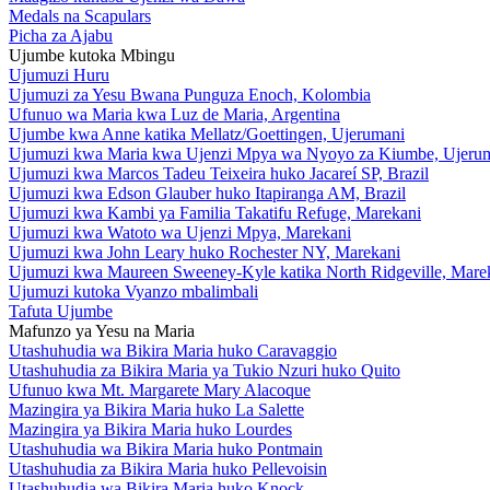
Medals na Scapulars
Picha za Ajabu
Ujumbe kutoka Mbingu
Ujumuzi Huru
Ujumuzi za Yesu Bwana Punguza Enoch, Kolombia
Ufunuo wa Maria kwa Luz de Maria, Argentina
Ujumbe kwa Anne katika Mellatz/Goettingen, Ujerumani
Ujumuzi kwa Maria kwa Ujenzi Mpya wa Nyoyo za Kiumbe, Ujeru
Ujumuzi kwa Marcos Tadeu Teixeira huko Jacareí SP, Brazil
Ujumuzi kwa Edson Glauber huko Itapiranga AM, Brazil
Ujumuzi kwa Kambi ya Familia Takatifu Refuge, Marekani
Ujumuzi kwa Watoto wa Ujenzi Mpya, Marekani
Ujumuzi kwa John Leary huko Rochester NY, Marekani
Ujumuzi kwa Maureen Sweeney-Kyle katika North Ridgeville, Mare
Ujumuzi kutoka Vyanzo mbalimbali
Tafuta Ujumbe
Mafunzo ya Yesu na Maria
Utashuhudia wa Bikira Maria huko Caravaggio
Utashuhudia za Bikira Maria ya Tukio Nzuri huko Quito
Ufunuo kwa Mt. Margarete Mary Alacoque
Mazingira ya Bikira Maria huko La Salette
Mazingira ya Bikira Maria huko Lourdes
Utashuhudia wa Bikira Maria huko Pontmain
Utashuhudia za Bikira Maria huko Pellevoisin
Utashuhudia wa Bikira Maria huko Knock