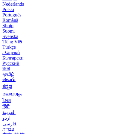
Nederlands
Polski
Português
Română
Shqip
Suomi
Svenska
Tiếng Việt
Türkçe
ελληνικά
Български
Русский
বাংলা
বதமிழ்
తెలుగు
ಕನ್ನಡ
മലയാളം
ไทย
हिंदी
العربية
اردو
فارسی
עִברִית