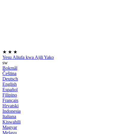
★
★
★
Yesu Aliufa kwa Ajili Yako
sw
Bokmål
Čeština
Deutsch
English
Español
Filipino
Français
Hrvatski
Indonesia
Italiana
Kiswahili
Magyar
Melayu