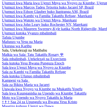
Ujumuzi kwa Maria kwa Ujenzi Mpya wa Nyoyo za Kiumbe, Ujeru
Ujumuzi kwa Marcos Tadeu Teixeira huko Jacareí SP, Brazil
Ujumuzi kwa Edson Glauber huko Itapiranga AM, Brazil
Ujumuzi kwa Kambi ya Familia Takatifu Refuge, Marekani
Ujumuzi kwa Watoto wa Ujenzi Mpya, Marekani
Ujumuzi kwa John Leary huko Rochester NY, Marekani
Ujumuzi kwa Maureen Sweeney-Kyle katika North Ridgeville, Mare
Ujumuzi kutoka Vyanzo mbalimbali
Tafuta Ujumbe
Mafunzo ya Yesu na Maria
Ukurasa wa Karibu
Sala, Utekelezaji na Matibabu
Malkia wa Sala: Tatu Takatifu Rosary
🌹
Sala mbalimbali, Utekelezaji na Exorcisms
Sala kutoka Yesu Bwana Punguza Enoch
Sala kwa Ujenzi Mpya wa Nyoyo za Kiumbe
Sala za Kambi ya Familia Takatifu Refuge
Sala kutoka Ufunuo mbalimbali
Kampeni ya Sala
Sala za Bikira Maria wa Jacarei
Utawala kwa Nyoyo ya Kiumbe na Mtakatifu Yosefu
Sala kwa Kuunganisha na Upendo wa Kiumbe Takatifu
Moto wa Upendo wa Nyoyo Takatifu la Maria
†
†
†
Saa 24 za Upungufu wa Bwana Yesu Kristo
Maagizo kuhusu Ujenzi wa Dawa