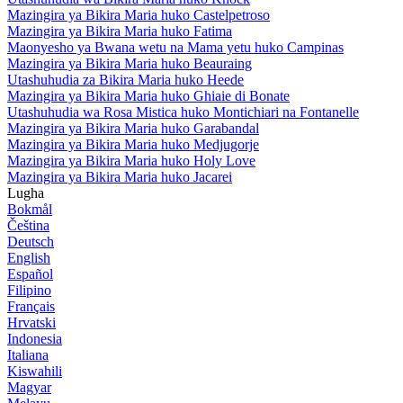
Mazingira ya Bikira Maria huko Castelpetroso
Mazingira ya Bikira Maria huko Fatima
Maonyesho ya Bwana wetu na Mama yetu huko Campinas
Mazingira ya Bikira Maria huko Beauraing
Utashuhudia za Bikira Maria huko Heede
Mazingira ya Bikira Maria huko Ghiaie di Bonate
Utashuhudia wa Rosa Mistica huko Montichiari na Fontanelle
Mazingira ya Bikira Maria huko Garabandal
Mazingira ya Bikira Maria huko Medjugorje
Mazingira ya Bikira Maria huko Holy Love
Mazingira ya Bikira Maria huko Jacarei
Lugha
Bokmål
Čeština
Deutsch
English
Español
Filipino
Français
Hrvatski
Indonesia
Italiana
Kiswahili
Magyar