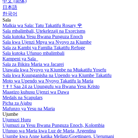
中文 (简体)
日本語
한국어
Sala
Malkia wa Sala: Tatu Takatifu Rosary
🌹
Sala mbalimbali, Utekelezaji na Exorcisms
Sala kutoka Yesu Bwana Punguza Enoch
Sala kwa Ujenzi Mpya wa Nyoyo za Kiumbe
Sala za Kambi ya Familia Takatifu Refuge
Sala kutoka Ufunuo mbalimbali
Kampeni ya Sala
Sala za Bikira Maria wa Jacarei
Utawala kwa Nyoyo ya Kiumbe na Mtakatifu Yosefu
Sala kwa Kuunganisha na Upendo wa Kiumbe Takatifu
Moto wa Upendo wa Nyoyo Takatifu la Maria
†
†
†
Saa 24 za Upungufu wa Bwana Yesu Kristo
Maagizo kuhusu Ujenzi wa Dawa
Medals na Scapulars
Picha za Ajabu
Mafunzo ya Yesu na Maria
Ujumbe
Ujumuzi Huru
Ujumuzi za Yesu Bwana Punguza Enoch, Kolombia
Ufunuo wa Maria kwa Luz de Maria, Argentina
Ujumbe kwa Anne katika Mellatz/Goettingen, Ujerumani