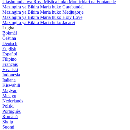
Utashuhudia wa Rosa Mistica huko Montichiari na Fontanelle
Mazingira ya Bikira Maria huko Garabandal
Mazingira ya Bikira Maria huko Medjugorje
Mazingira ya Bikira Maria huko Holy Love
Mazingira ya Bikira Maria huko Jacarei
Lugha
Bokmål
Čeština
Deutsch
English
Español
Filipino
Français
Hrvatski
Indonesia
Italiana
Kiswahili
Magyar
Melayu
Nederlands
Polski
Português
Română
Shqip
Suomi