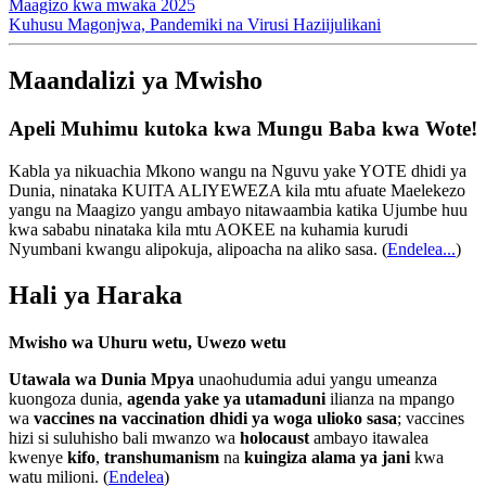
Maagizo kwa mwaka 2025
Kuhusu Magonjwa, Pandemiki na Virusi Haziijulikani
Maandalizi ya Mwisho
Apeli Muhimu kutoka kwa Mungu Baba kwa Wote!
Kabla ya nikuachia Mkono wangu na Nguvu yake YOTE dhidi ya
Dunia, ninataka KUITA ALIYEWEZA kila mtu afuate Maelekezo
yangu na Maagizo yangu ambayo nitawaambia katika Ujumbe huu
kwa sababu ninataka kila mtu AOKEE na kuhamia kurudi
Nyumbani kwangu alipokuja, alipoacha na aliko sasa.
(
Endelea...
)
Hali ya Haraka
Mwisho wa Uhuru wetu, Uwezo wetu
Utawala wa Dunia Mpya
unaohudumia adui yangu umeanza
kuongoza dunia,
agenda yake ya utamaduni
ilianza na mpango
wa
vaccines na vaccination dhidi ya woga ulioko sasa
; vaccines
hizi si suluhisho bali mwanzo wa
holocaust
ambayo itawalea
kwenye
kifo
,
transhumanism
na
kuingiza alama ya jani
kwa
watu milioni. (
Endelea
)