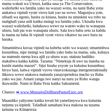
mama wakati wa Uteuzi, katika sasa ya The Consecration,
waliofariki wa familia yako na wazazi wenu, na nami Baba yenu
atakatwa vipindi vyote viovu kati yao na wewe. Magonjwa yote,
ufisadi wa ngono, hasira za kisiasa, hasira na umaskini wa roho na
malighafi yana asili katika msingi wa familia yako. Ukisalia kwa
wazazi waliofariki, haitakuwa wewe na watoto wako tu wanapata
uhuru, bali pia wao wanapata uhuru. Sala kwa babu zetu za kabila
la mama na baba ili vipindi vyote viovu vikatwe na uwe huru na
baraka.
Simamishwa kuvaa vipindi na kubeba uzito wa wazazi; simamishwa
kusumbua, nipe msingi wa familia yako baba na mama, sala, kubaya
na matendo mema kwa ajili ya uhuru wao, utakuta badiliko
makubwa katika kabila. Tazama: "Nimekuja ili uwe na maisha na
kuishi maisha mazuri". Sijui furaha yoyote ya kukutua kusumbua;
hivyo basi, katwa vipindi vyovu vinavyokuunga intergenerationally
ilikuwa wewe utakuwa matunda yanayopendeza macho ya Baba
yako wa juu. Amani yangu iwe nanyi na nuru ya Roho wangu
ikuwasilie. Nami ni Baba Yesu katika Sakramenti.
Chanzo:
➥ www.MensajesDelBuenPastorEnoc.org
Maandiko yaliyomo katika tovuti hii yamefanywa kwa kutumia
tarjuma ya kipindi. Tafadhali samahani kwa makosa na tazama
tarjuma ya Kiingereza