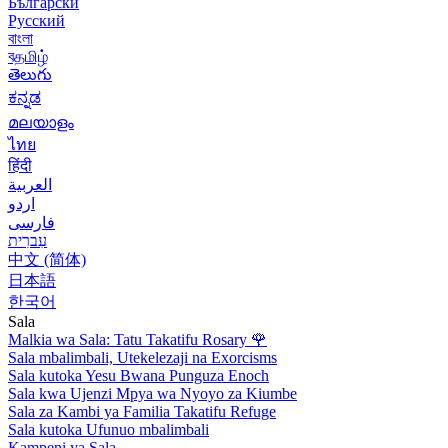
Български
Русский
বাংলা
বதமிழ்
తెలుగు
ಕನ್ನಡ
മലയാളം
ไทย
हिंदी
العربية
اردو
فارسی
עִברִית
中文 (简体)
日本語
한국어
Sala
Malkia wa Sala: Tatu Takatifu Rosary
🌹
Sala mbalimbali, Utekelezaji na Exorcisms
Sala kutoka Yesu Bwana Punguza Enoch
Sala kwa Ujenzi Mpya wa Nyoyo za Kiumbe
Sala za Kambi ya Familia Takatifu Refuge
Sala kutoka Ufunuo mbalimbali
Kampeni ya Sala