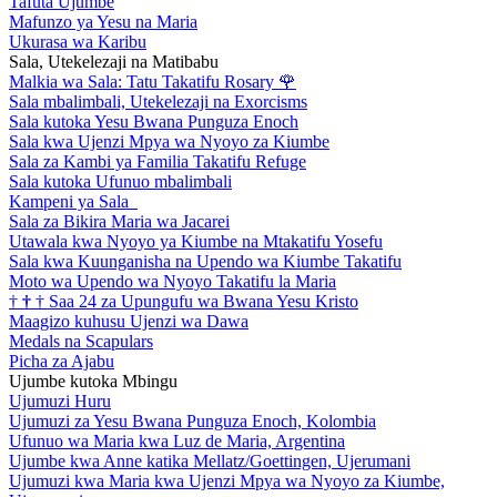
Tafuta Ujumbe
Mafunzo ya Yesu na Maria
Ukurasa wa Karibu
Sala, Utekelezaji na Matibabu
Malkia wa Sala: Tatu Takatifu Rosary
🌹
Sala mbalimbali, Utekelezaji na Exorcisms
Sala kutoka Yesu Bwana Punguza Enoch
Sala kwa Ujenzi Mpya wa Nyoyo za Kiumbe
Sala za Kambi ya Familia Takatifu Refuge
Sala kutoka Ufunuo mbalimbali
Kampeni ya Sala
Sala za Bikira Maria wa Jacarei
Utawala kwa Nyoyo ya Kiumbe na Mtakatifu Yosefu
Sala kwa Kuunganisha na Upendo wa Kiumbe Takatifu
Moto wa Upendo wa Nyoyo Takatifu la Maria
†
†
†
Saa 24 za Upungufu wa Bwana Yesu Kristo
Maagizo kuhusu Ujenzi wa Dawa
Medals na Scapulars
Picha za Ajabu
Ujumbe kutoka Mbingu
Ujumuzi Huru
Ujumuzi za Yesu Bwana Punguza Enoch, Kolombia
Ufunuo wa Maria kwa Luz de Maria, Argentina
Ujumbe kwa Anne katika Mellatz/Goettingen, Ujerumani
Ujumuzi kwa Maria kwa Ujenzi Mpya wa Nyoyo za Kiumbe,