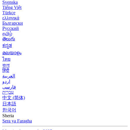
Svenska
Tiếng Việt
Türkçe
ελληνικά
Български
Русский
தமிழ்
తెలుగు
ಕನ್ನಡ
മലയാളം
ไทย
বাংলা
हिंदी
العربية
اردو
فارسی
עִברִית
中文 (简体)
日本語
한국어
Sheria
Sera ya Faragha