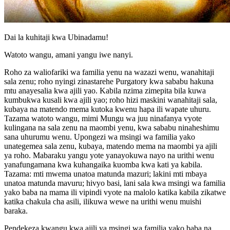
Dai la kuhitaji kwa Ubinadamu!
Watoto wangu, amani yangu iwe nanyi.
Roho za waliofariki wa familia yenu na wazazi wenu, wanahitaji
sala zenu; roho nyingi zinastarehe Purgatory kwa sababu hakuna
mtu anayesalia kwa ajili yao. Kabila nzima zimepita bila kuwa
kumbukwa kusali kwa ajili yao; roho hizi maskini wanahitaji sala,
kubaya na matendo mema kutoka kwenu hapa ili wapate uhuru.
Tazama watoto wangu, mimi Mungu wa juu ninafanya vyote
kulingana na sala zenu na maombi yenu, kwa sababu ninaheshimu
sana uhurumu wenu. Upongezi wa msingi wa familia yako
unategemea sala zenu, kubaya, matendo mema na maombi ya ajili
ya roho. Mabaraku yangu yote yanayokuwa nayo na urithi wenu
yanafungamana kwa kuhangaika kuomba kwa kati ya kabila.
Tazama: mti mwema unatoa matunda mazuri; lakini mti mbaya
unatoa matunda mavuru; hivyo basi, lani sala kwa msingi wa familia
yako baba na mama ili vipindi vyote na malolo katika kabila zikatwe
katika chakula cha asili, ilikuwa wewe na urithi wenu muishi
baraka.
Pendekeza kwangu kwa ajili ya msingi wa familia yako baba na