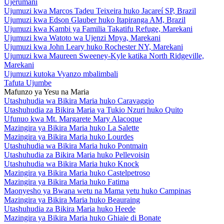
Ujerumani
Ujumuzi kwa Marcos Tadeu Teixeira huko Jacareí SP, Brazil
Ujumuzi kwa Edson Glauber huko Itapiranga AM, Brazil
Ujumuzi kwa Kambi ya Familia Takatifu Refuge, Marekani
Ujumuzi kwa Watoto wa Ujenzi Mpya, Marekani
Ujumuzi kwa John Leary huko Rochester NY, Marekani
Ujumuzi kwa Maureen Sweeney-Kyle katika North Ridgeville,
Marekani
Ujumuzi kutoka Vyanzo mbalimbali
Tafuta Ujumbe
Mafunzo ya Yesu na Maria
Utashuhudia wa Bikira Maria huko Caravaggio
Utashuhudia za Bikira Maria ya Tukio Nzuri huko Quito
Ufunuo kwa Mt. Margarete Mary Alacoque
Mazingira ya Bikira Maria huko La Salette
Mazingira ya Bikira Maria huko Lourdes
Utashuhudia wa Bikira Maria huko Pontmain
Utashuhudia za Bikira Maria huko Pellevoisin
Utashuhudia wa Bikira Maria huko Knock
Mazingira ya Bikira Maria huko Castelpetroso
Mazingira ya Bikira Maria huko Fatima
Maonyesho ya Bwana wetu na Mama yetu huko Campinas
Mazingira ya Bikira Maria huko Beauraing
Utashuhudia za Bikira Maria huko Heede
Mazingira ya Bikira Maria huko Ghiaie di Bonate