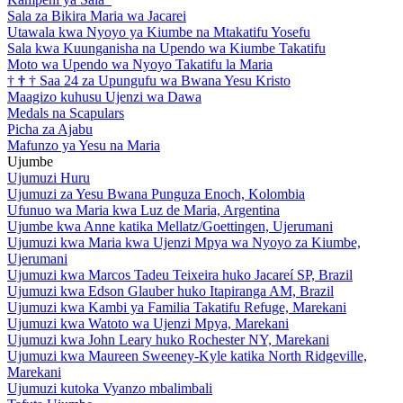
Sala za Bikira Maria wa Jacarei
Utawala kwa Nyoyo ya Kiumbe na Mtakatifu Yosefu
Sala kwa Kuunganisha na Upendo wa Kiumbe Takatifu
Moto wa Upendo wa Nyoyo Takatifu la Maria
†
†
†
Saa 24 za Upungufu wa Bwana Yesu Kristo
Maagizo kuhusu Ujenzi wa Dawa
Medals na Scapulars
Picha za Ajabu
Mafunzo ya Yesu na Maria
Ujumbe
Ujumuzi Huru
Ujumuzi za Yesu Bwana Punguza Enoch, Kolombia
Ufunuo wa Maria kwa Luz de Maria, Argentina
Ujumbe kwa Anne katika Mellatz/Goettingen, Ujerumani
Ujumuzi kwa Maria kwa Ujenzi Mpya wa Nyoyo za Kiumbe,
Ujerumani
Ujumuzi kwa Marcos Tadeu Teixeira huko Jacareí SP, Brazil
Ujumuzi kwa Edson Glauber huko Itapiranga AM, Brazil
Ujumuzi kwa Kambi ya Familia Takatifu Refuge, Marekani
Ujumuzi kwa Watoto wa Ujenzi Mpya, Marekani
Ujumuzi kwa John Leary huko Rochester NY, Marekani
Ujumuzi kwa Maureen Sweeney-Kyle katika North Ridgeville,
Marekani
Ujumuzi kutoka Vyanzo mbalimbali