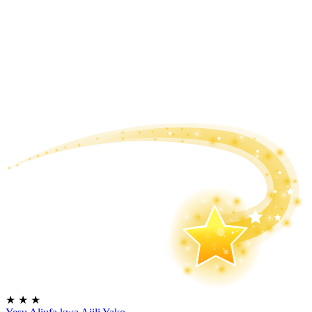
★
★
★