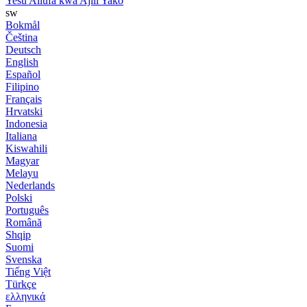
Yesu Aliufa kwa Ajili Yako
sw
Bokmål
Čeština
Deutsch
English
Español
Filipino
Français
Hrvatski
Indonesia
Italiana
Kiswahili
Magyar
Melayu
Nederlands
Polski
Português
Română
Shqip
Suomi
Svenska
Tiếng Việt
Türkçe
ελληνικά