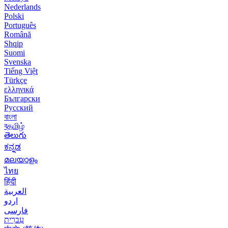
Nederlands
Polski
Português
Română
Shqip
Suomi
Svenska
Tiếng Việt
Türkçe
ελληνικά
Български
Русский
বাংলা
বதமிழ்
తెలుగు
ಕನ್ನಡ
മലയാളം
ไทย
हिंदी
العربية
اردو
فارسی
עִברִית