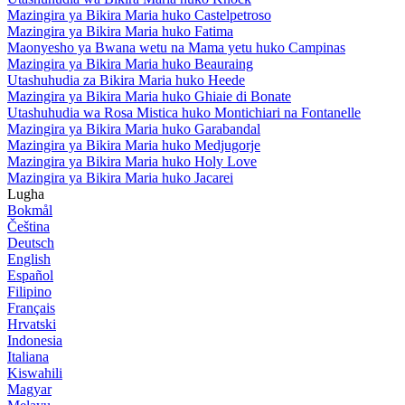
Mazingira ya Bikira Maria huko Castelpetroso
Mazingira ya Bikira Maria huko Fatima
Maonyesho ya Bwana wetu na Mama yetu huko Campinas
Mazingira ya Bikira Maria huko Beauraing
Utashuhudia za Bikira Maria huko Heede
Mazingira ya Bikira Maria huko Ghiaie di Bonate
Utashuhudia wa Rosa Mistica huko Montichiari na Fontanelle
Mazingira ya Bikira Maria huko Garabandal
Mazingira ya Bikira Maria huko Medjugorje
Mazingira ya Bikira Maria huko Holy Love
Mazingira ya Bikira Maria huko Jacarei
Lugha
Bokmål
Čeština
Deutsch
English
Español
Filipino
Français
Hrvatski
Indonesia
Italiana
Kiswahili
Magyar