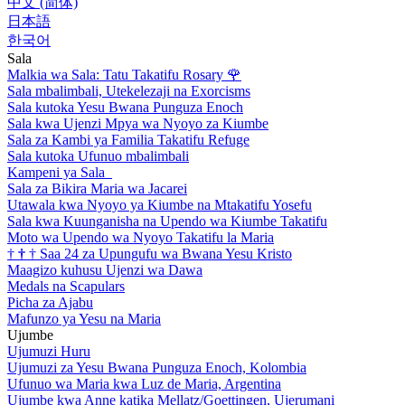
中文 (简体)
日本語
한국어
Sala
Malkia wa Sala: Tatu Takatifu Rosary
🌹
Sala mbalimbali, Utekelezaji na Exorcisms
Sala kutoka Yesu Bwana Punguza Enoch
Sala kwa Ujenzi Mpya wa Nyoyo za Kiumbe
Sala za Kambi ya Familia Takatifu Refuge
Sala kutoka Ufunuo mbalimbali
Kampeni ya Sala
Sala za Bikira Maria wa Jacarei
Utawala kwa Nyoyo ya Kiumbe na Mtakatifu Yosefu
Sala kwa Kuunganisha na Upendo wa Kiumbe Takatifu
Moto wa Upendo wa Nyoyo Takatifu la Maria
†
†
†
Saa 24 za Upungufu wa Bwana Yesu Kristo
Maagizo kuhusu Ujenzi wa Dawa
Medals na Scapulars
Picha za Ajabu
Mafunzo ya Yesu na Maria
Ujumbe
Ujumuzi Huru
Ujumuzi za Yesu Bwana Punguza Enoch, Kolombia
Ufunuo wa Maria kwa Luz de Maria, Argentina
Ujumbe kwa Anne katika Mellatz/Goettingen, Ujerumani