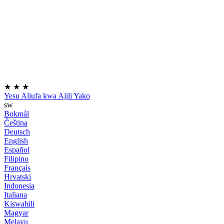
★
★
★
Yesu Aliufa kwa Ajili Yako
sw
Bokmål
Čeština
Deutsch
English
Español
Filipino
Français
Hrvatski
Indonesia
Italiana
Kiswahili
Magyar
Melayu