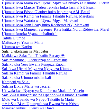
Ujumuzi kwa Maria kwa Ujenzi Mpya wa Nyoyo za Kiumbe, Ujeru
Ujumuzi kwa Marcos Tadeu Teixeira huko Jacareí SP, Brazil
Ujumuzi kwa Edson Glauber huko Itapiranga AM, Brazil
Ujumuzi kwa Kambi ya Familia Takatifu Refuge, Marekani
Ujumuzi kwa Watoto wa Ujenzi Mpya, Marekani
Ujumuzi kwa John Leary huko Rochester NY, Marekani
Ujumuzi kwa Maureen Sweeney-Kyle katika North Ridgeville, Mare
Ujumuzi kutoka Vyanzo mbalimbali
Tafuta Ujumbe
Mafunzo ya Yesu na Maria
Ukurasa wa Karibu
Sala, Utekelezaji na Matibabu
Malkia wa Sala: Tatu Takatifu Rosary
🌹
Sala mbalimbali, Utekelezaji na Exorcisms
Sala kutoka Yesu Bwana Punguza Enoch
Sala kwa Ujenzi Mpya wa Nyoyo za Kiumbe
Sala za Kambi ya Familia Takatifu Refuge
Sala kutoka Ufunuo mbalimbali
Kampeni ya Sala
Sala za Bikira Maria wa Jacarei
Utawala kwa Nyoyo ya Kiumbe na Mtakatifu Yosefu
Sala kwa Kuunganisha na Upendo wa Kiumbe Takatifu
Moto wa Upendo wa Nyoyo Takatifu la Maria
†
†
†
Saa 24 za Upungufu wa Bwana Yesu Kristo
Maagizo kuhusu Ujenzi wa Dawa