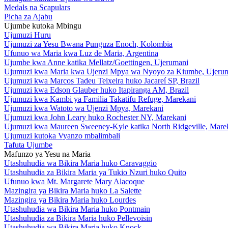
Medals na Scapulars
Picha za Ajabu
Ujumbe kutoka Mbingu
Ujumuzi Huru
Ujumuzi za Yesu Bwana Punguza Enoch, Kolombia
Ufunuo wa Maria kwa Luz de Maria, Argentina
Ujumbe kwa Anne katika Mellatz/Goettingen, Ujerumani
Ujumuzi kwa Maria kwa Ujenzi Mpya wa Nyoyo za Kiumbe, Ujeru
Ujumuzi kwa Marcos Tadeu Teixeira huko Jacareí SP, Brazil
Ujumuzi kwa Edson Glauber huko Itapiranga AM, Brazil
Ujumuzi kwa Kambi ya Familia Takatifu Refuge, Marekani
Ujumuzi kwa Watoto wa Ujenzi Mpya, Marekani
Ujumuzi kwa John Leary huko Rochester NY, Marekani
Ujumuzi kwa Maureen Sweeney-Kyle katika North Ridgeville, Mare
Ujumuzi kutoka Vyanzo mbalimbali
Tafuta Ujumbe
Mafunzo ya Yesu na Maria
Utashuhudia wa Bikira Maria huko Caravaggio
Utashuhudia za Bikira Maria ya Tukio Nzuri huko Quito
Ufunuo kwa Mt. Margarete Mary Alacoque
Mazingira ya Bikira Maria huko La Salette
Mazingira ya Bikira Maria huko Lourdes
Utashuhudia wa Bikira Maria huko Pontmain
Utashuhudia za Bikira Maria huko Pellevoisin
Utashuhudia wa Bikira Maria huko Knock