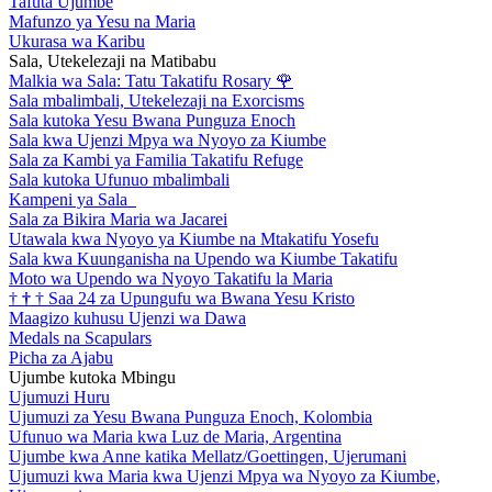
Tafuta Ujumbe
Mafunzo ya Yesu na Maria
Ukurasa wa Karibu
Sala, Utekelezaji na Matibabu
Malkia wa Sala: Tatu Takatifu Rosary
🌹
Sala mbalimbali, Utekelezaji na Exorcisms
Sala kutoka Yesu Bwana Punguza Enoch
Sala kwa Ujenzi Mpya wa Nyoyo za Kiumbe
Sala za Kambi ya Familia Takatifu Refuge
Sala kutoka Ufunuo mbalimbali
Kampeni ya Sala
Sala za Bikira Maria wa Jacarei
Utawala kwa Nyoyo ya Kiumbe na Mtakatifu Yosefu
Sala kwa Kuunganisha na Upendo wa Kiumbe Takatifu
Moto wa Upendo wa Nyoyo Takatifu la Maria
†
†
†
Saa 24 za Upungufu wa Bwana Yesu Kristo
Maagizo kuhusu Ujenzi wa Dawa
Medals na Scapulars
Picha za Ajabu
Ujumbe kutoka Mbingu
Ujumuzi Huru
Ujumuzi za Yesu Bwana Punguza Enoch, Kolombia
Ufunuo wa Maria kwa Luz de Maria, Argentina
Ujumbe kwa Anne katika Mellatz/Goettingen, Ujerumani
Ujumuzi kwa Maria kwa Ujenzi Mpya wa Nyoyo za Kiumbe,