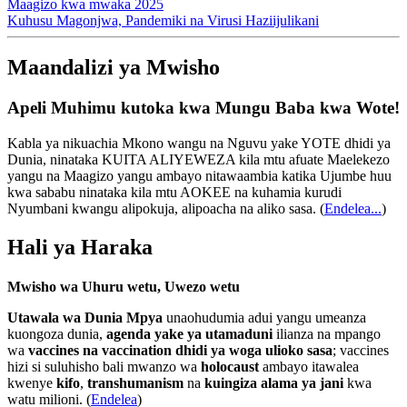
Maagizo kwa mwaka 2025
Kuhusu Magonjwa, Pandemiki na Virusi Haziijulikani
Maandalizi ya Mwisho
Apeli Muhimu kutoka kwa Mungu Baba kwa Wote!
Kabla ya nikuachia Mkono wangu na Nguvu yake YOTE dhidi ya
Dunia, ninataka KUITA ALIYEWEZA kila mtu afuate Maelekezo
yangu na Maagizo yangu ambayo nitawaambia katika Ujumbe huu
kwa sababu ninataka kila mtu AOKEE na kuhamia kurudi
Nyumbani kwangu alipokuja, alipoacha na aliko sasa.
(
Endelea...
)
Hali ya Haraka
Mwisho wa Uhuru wetu, Uwezo wetu
Utawala wa Dunia Mpya
unaohudumia adui yangu umeanza
kuongoza dunia,
agenda yake ya utamaduni
ilianza na mpango
wa
vaccines na vaccination dhidi ya woga ulioko sasa
; vaccines
hizi si suluhisho bali mwanzo wa
holocaust
ambayo itawalea
kwenye
kifo
,
transhumanism
na
kuingiza alama ya jani
kwa
watu milioni. (
Endelea
)