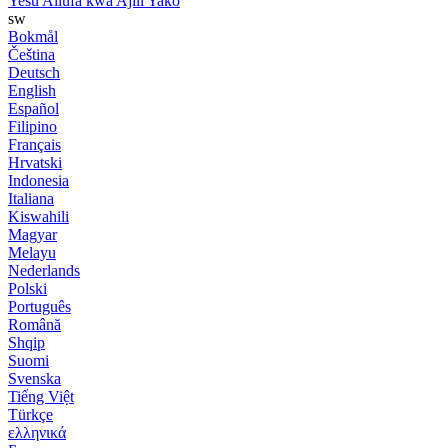
Yesu Aliufa kwa Ajili Yako
sw
Bokmål
Čeština
Deutsch
English
Español
Filipino
Français
Hrvatski
Indonesia
Italiana
Kiswahili
Magyar
Melayu
Nederlands
Polski
Português
Română
Shqip
Suomi
Svenska
Tiếng Việt
Türkçe
ελληνικά