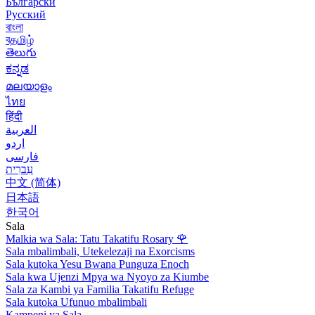
Български
Русский
বাংলা
বதமிழ்
తెలుగు
ಕನ್ನಡ
മലയാളം
ไทย
हिंदी
العربية
اردو
فارسی
עִברִית
中文 (简体)
日本語
한국어
Sala
Malkia wa Sala: Tatu Takatifu Rosary
🌹
Sala mbalimbali, Utekelezaji na Exorcisms
Sala kutoka Yesu Bwana Punguza Enoch
Sala kwa Ujenzi Mpya wa Nyoyo za Kiumbe
Sala za Kambi ya Familia Takatifu Refuge
Sala kutoka Ufunuo mbalimbali
Kampeni ya Sala