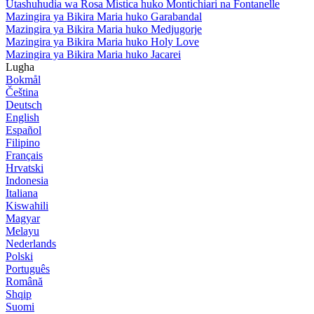
Utashuhudia wa Rosa Mistica huko Montichiari na Fontanelle
Mazingira ya Bikira Maria huko Garabandal
Mazingira ya Bikira Maria huko Medjugorje
Mazingira ya Bikira Maria huko Holy Love
Mazingira ya Bikira Maria huko Jacarei
Lugha
Bokmål
Čeština
Deutsch
English
Español
Filipino
Français
Hrvatski
Indonesia
Italiana
Kiswahili
Magyar
Melayu
Nederlands
Polski
Português
Română
Shqip
Suomi