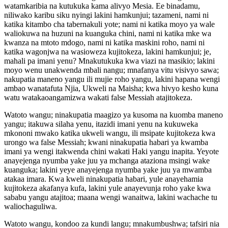
watamkaribia na kutukuka kama alivyo Mesia. Ee binadamu,
niliwako karibu siku nyingi lakini hamkunjui; tazameni, nami ni
katika kitambo cha tabernakuli yote; nami ni katika moyo ya wale
waliokuwa na huzuni na kuanguka chini, nami ni katika mke wa
kwanza na mtoto mdogo, nami ni katika maskini roho, nami ni
katika wagonjwa na wasioweza kujitokeza, lakini hamkunjui; je,
mahali pa imani yenu? Mnakutukuka kwa viazi na masikio; lakini
moyo wenu unakwenda mbali nangu; mnafanya vitu visivyo sawa;
nakupatia maneno yangu ili mujie roho yangu, lakini hapana wengi
ambao wanatafuta Njia, Ukweli na Maisha; kwa hivyo kesho kuna
watu watakaoangamizwa wakati false Messiah atajitokeza.
Watoto wangu; ninakupatia maagizo ya kusoma na kuomba maneno
yangu; itakuwa silaha yenu, itazidi imani yenu na kukuweka
mkononi mwako katika ukweli wangu, ili msipate kujitokeza kwa
urongo wa false Messiah; kwani ninakupatia habari ya kwamba
imani ya wengi itakwenda chini wakati Haki yangu inapita. Yeyote
anayejenga nyumba yake juu ya mchanga ataziona msingi wake
kuanguka; lakini yeye anayejenga nyumba yake juu ya mwamba
atakaa imara. Kwa kweli ninakupatia habari, yule anayehamia
kujitokeza akafanya kufa, lakini yule anayevunja roho yake kwa
sababu yangu atajitoa; maana wengi wanaitwa, lakini wachache tu
waliochaguliwa.
Watoto wangu, kondoo za kundi langu; mnakumbushwa; tafsiri nia