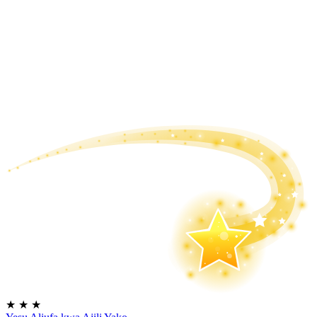
★
★
★