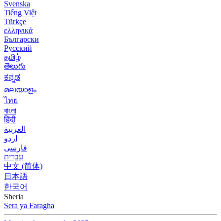
Svenska
Tiếng Việt
Türkçe
ελληνικά
Български
Русский
தமிழ்
తెలుగు
ಕನ್ನಡ
മലയാളം
ไทย
বাংলা
हिंदी
العربية
اردو
فارسی
עִברִית
中文 (简体)
日本語
한국어
Sheria
Sera ya Faragha