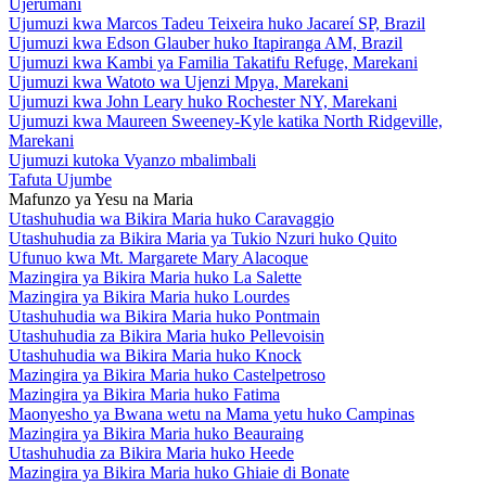
Ujerumani
Ujumuzi kwa Marcos Tadeu Teixeira huko Jacareí SP, Brazil
Ujumuzi kwa Edson Glauber huko Itapiranga AM, Brazil
Ujumuzi kwa Kambi ya Familia Takatifu Refuge, Marekani
Ujumuzi kwa Watoto wa Ujenzi Mpya, Marekani
Ujumuzi kwa John Leary huko Rochester NY, Marekani
Ujumuzi kwa Maureen Sweeney-Kyle katika North Ridgeville,
Marekani
Ujumuzi kutoka Vyanzo mbalimbali
Tafuta Ujumbe
Mafunzo ya Yesu na Maria
Utashuhudia wa Bikira Maria huko Caravaggio
Utashuhudia za Bikira Maria ya Tukio Nzuri huko Quito
Ufunuo kwa Mt. Margarete Mary Alacoque
Mazingira ya Bikira Maria huko La Salette
Mazingira ya Bikira Maria huko Lourdes
Utashuhudia wa Bikira Maria huko Pontmain
Utashuhudia za Bikira Maria huko Pellevoisin
Utashuhudia wa Bikira Maria huko Knock
Mazingira ya Bikira Maria huko Castelpetroso
Mazingira ya Bikira Maria huko Fatima
Maonyesho ya Bwana wetu na Mama yetu huko Campinas
Mazingira ya Bikira Maria huko Beauraing
Utashuhudia za Bikira Maria huko Heede
Mazingira ya Bikira Maria huko Ghiaie di Bonate