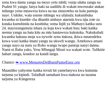
zenu kwa damu yangu na moyo yetu mbili; vunja silaha zangu na
Psalmi 91 yangu; fanya haki na uadilifu ili wakati mwenzake atakae
milango yenu mnaweza kuwa na taa zinazoteka na kula pamoja
naye. Usikike, wala usione mbingu wa ufalsafa; kukumbuka
kwamba ni kiumbe cha dhambi ambaye ataenda kwa njia zote za
kutaka kumshinda na kusitisha; soma Injili ya Mathayo katika sura
24, inayozungumzia ishara za kuja kwa wakati huu; baki katika
neema yangu na hata kitu au mtu hautaweza kukutoka. Nakukubali
kwamba hakuna moja wa nywele zenu itakosa, ikiwa mnaendelea
kuwa wazi katika imani yangu na ukweli wangu. Amekuwa amani
yangu nayo na nuru ya Roho wangu iwapo pamoja nanyi daima.
Nami ni Baba yako, Yesu Mfungaji Mzuri wa wakati wote. Tufikirie
habari zangu, kondoo za kundi langu.
Chanzo:
➥ www.MensajesDelBuenPastorEnoc.org
Maandiko yaliyomo katika tovuti hii yamefanywa kwa kutumia
tarjuma ya kipindi. Tafadhali samahani kwa makosa na tazama
tarjuma ya Kiingereza