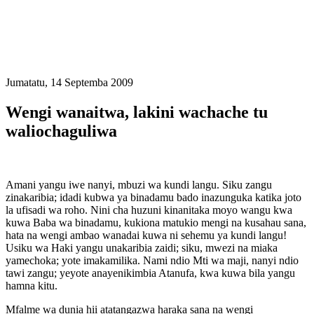
Jumatatu, 14 Septemba 2009
Wengi wanaitwa, lakini wachache tu
waliochaguliwa
Amani yangu iwe nanyi, mbuzi wa kundi langu. Siku zangu
zinakaribia; idadi kubwa ya binadamu bado inazunguka katika joto
la ufisadi wa roho. Nini cha huzuni kinanitaka moyo wangu kwa
kuwa Baba wa binadamu, kukiona matukio mengi na kusahau sana,
hata na wengi ambao wanadai kuwa ni sehemu ya kundi langu!
Usiku wa Haki yangu unakaribia zaidi; siku, mwezi na miaka
yamechoka; yote imakamilika. Nami ndio Mti wa maji, nanyi ndio
tawi zangu; yeyote anayenikimbia Atanufa, kwa kuwa bila yangu
hamna kitu.
Mfalme wa dunia hii atatangazwa haraka sana na wengi