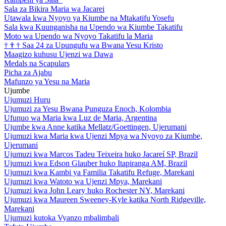
Sala za Bikira Maria wa Jacarei
Utawala kwa Nyoyo ya Kiumbe na Mtakatifu Yosefu
Sala kwa Kuunganisha na Upendo wa Kiumbe Takatifu
Moto wa Upendo wa Nyoyo Takatifu la Maria
†
†
†
Saa 24 za Upungufu wa Bwana Yesu Kristo
Maagizo kuhusu Ujenzi wa Dawa
Medals na Scapulars
Picha za Ajabu
Mafunzo ya Yesu na Maria
Ujumbe
Ujumuzi Huru
Ujumuzi za Yesu Bwana Punguza Enoch, Kolombia
Ufunuo wa Maria kwa Luz de Maria, Argentina
Ujumbe kwa Anne katika Mellatz/Goettingen, Ujerumani
Ujumuzi kwa Maria kwa Ujenzi Mpya wa Nyoyo za Kiumbe,
Ujerumani
Ujumuzi kwa Marcos Tadeu Teixeira huko Jacareí SP, Brazil
Ujumuzi kwa Edson Glauber huko Itapiranga AM, Brazil
Ujumuzi kwa Kambi ya Familia Takatifu Refuge, Marekani
Ujumuzi kwa Watoto wa Ujenzi Mpya, Marekani
Ujumuzi kwa John Leary huko Rochester NY, Marekani
Ujumuzi kwa Maureen Sweeney-Kyle katika North Ridgeville,
Marekani
Ujumuzi kutoka Vyanzo mbalimbali