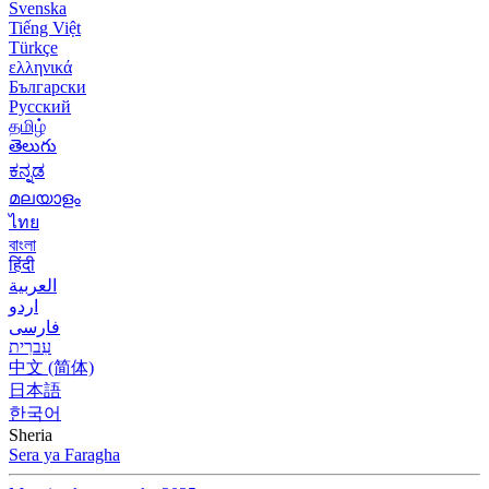
Svenska
Tiếng Việt
Türkçe
ελληνικά
Български
Русский
தமிழ்
తెలుగు
ಕನ್ನಡ
മലയാളം
ไทย
বাংলা
हिंदी
العربية
اردو
فارسی
עִברִית
中文 (简体)
日本語
한국어
Sheria
Sera ya Faragha