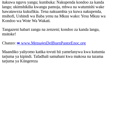
itakuwa nguvu yangu; kumbuka: Nakupenda kondoo za kanda
langu; ukimshikilia kwangu pamoja, mbwa na watumishi wake
hawataweza kukufikia. Tena nakuambia ya kuwa nakupenda,
msihofi, Ushindi wa Baba yenu na Mkuu wako: Yesu Mkuu wa
Kondoo wa Wote Wa Wakati.
Tangazeni habari zangu na zenzeni; kondoo za kanda langu,
msitoke!
Chanzo:
➥ www.MensajesDelBuenPastorEnoc.org
Maandiko yaliyomo katika tovuti hii yamefanywa kwa kutumia
tarjuma ya kipindi. Tafadhali samahani kwa makosa na tazama
tarjuma ya Kiingereza