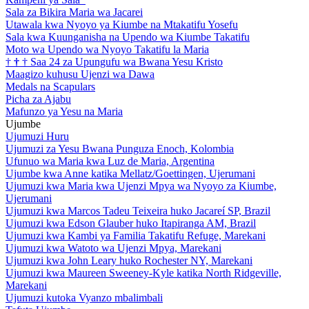
Sala za Bikira Maria wa Jacarei
Utawala kwa Nyoyo ya Kiumbe na Mtakatifu Yosefu
Sala kwa Kuunganisha na Upendo wa Kiumbe Takatifu
Moto wa Upendo wa Nyoyo Takatifu la Maria
†
†
†
Saa 24 za Upungufu wa Bwana Yesu Kristo
Maagizo kuhusu Ujenzi wa Dawa
Medals na Scapulars
Picha za Ajabu
Mafunzo ya Yesu na Maria
Ujumbe
Ujumuzi Huru
Ujumuzi za Yesu Bwana Punguza Enoch, Kolombia
Ufunuo wa Maria kwa Luz de Maria, Argentina
Ujumbe kwa Anne katika Mellatz/Goettingen, Ujerumani
Ujumuzi kwa Maria kwa Ujenzi Mpya wa Nyoyo za Kiumbe,
Ujerumani
Ujumuzi kwa Marcos Tadeu Teixeira huko Jacareí SP, Brazil
Ujumuzi kwa Edson Glauber huko Itapiranga AM, Brazil
Ujumuzi kwa Kambi ya Familia Takatifu Refuge, Marekani
Ujumuzi kwa Watoto wa Ujenzi Mpya, Marekani
Ujumuzi kwa John Leary huko Rochester NY, Marekani
Ujumuzi kwa Maureen Sweeney-Kyle katika North Ridgeville,
Marekani
Ujumuzi kutoka Vyanzo mbalimbali