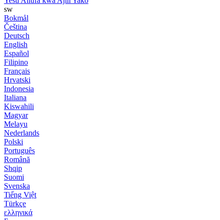
Yesu Aliufa kwa Ajili Yako
sw
Bokmål
Čeština
Deutsch
English
Español
Filipino
Français
Hrvatski
Indonesia
Italiana
Kiswahili
Magyar
Melayu
Nederlands
Polski
Português
Română
Shqip
Suomi
Svenska
Tiếng Việt
Türkçe
ελληνικά