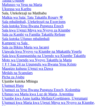
Tafuta Ujumbe
Mafunzo ya Yesu na Maria
Ukurasa wa Karibu
Sala, Utekelezaji na Matibabu
Malkia wa Sala: Tatu Takatifu Rosary
🌹
Sala mbalimbali, Utekelezaji na Exorcisms
Sala kutoka Yesu Bwana Punguza Enoch
Sala kwa Ujenzi Mpya wa Nyoyo za Kiumbe
Sala za Kambi ya Familia Takatifu Refuge
Sala kutoka Ufunuo mbalimbali
Kampeni ya Sala
Sala za Bikira Maria wa Jacarei
Utawala kwa Nyoyo ya Kiumbe na Mtakatifu Yosefu
Sala kwa Kuunganisha na Upendo wa Kiumbe Takatifu
Moto wa Upendo wa Nyoyo Takatifu la Maria
†
†
†
Saa 24 za Upungufu wa Bwana Yesu Kristo
Maagizo kuhusu Ujenzi wa Dawa
Medals na Scapulars
Picha za Ajabu
Ujumbe kutoka Mbingu
Ujumuzi Huru
Ujumuzi za Yesu Bwana Punguza Enoch, Kolombia
Ufunuo wa Maria kwa Luz de Maria, Argentina
Ujumbe kwa Anne katika Mellatz/Goettingen, Ujerumani
Ujumuzi kwa Maria kwa Ujenzi Mpya wa Nyoyo za Kiumbe,