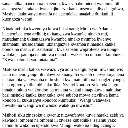
sana katika maneno na matendo, kwa sababu mtemi wa dunia hii
atatangaza haraka akiwa anajitokeza kama msemaji aliyechaguliwa,
Masiya; atakusanya mataifa na ataendelea maajabu duniani ili
kuongoza wengi.
Ninakumbuka kwenu ya kuwa hii si nami; Mtoto wa Adamu
hatatembea tena ardhini; ukitangazwa kwamba ninako mji,
musadamani; ukitangazwa kwamba ninako nyumba kwenye
shambani, musadamani; ukitangazwa kwamba ninaenda katika
bonde na msitu, musadamani; kwa sababu waprofeeta wa uongo
watakuja, pamoja na mtu wa dhambi, wakisema ni nami; kumbuka:
"Kwa matunda yao mtatafuta".
Msitoke msitu katika vikwazo vya adui wangu, tayari mwaminiwe;
laani maneno yangu ili mtaweza kuangalia wakati unavyokuja; tena
nakuambia ya kwamba ukimshika kwa uaminifu na maagizo yangu,
hata nguvu ya dhambi itakufikia. Nyinyi kondoo za kanda langu,
mnajua mkuu wa kondoo na mnajua wakati ninapokuwa nakiuita;
basi msitoke katika kuanguka kwa sababu mbwa atavikwa kama
kondoo ili kukusanya kondoo; kumbuka: "Wengi watawaka
mwisho na wengi wa mwanzo watakuja mwisho".
Msihofi siku zinazokuja kwenu; nitawafanyia kuwa haraka zaidi ya
kawaida; ombeni na ombeni ili ziweze kubadilika; salamu yako,
uaminifu wako na upendo kwa Mungu wako na ndugu zangu,