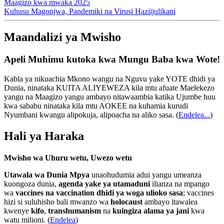
Maagizo kwa mwaka 2025
Kuhusu Magonjwa, Pandemiki na Virusi Haziijulikani
Maandalizi ya Mwisho
Apeli Muhimu kutoka kwa Mungu Baba kwa Wote!
Kabla ya nikuachia Mkono wangu na Nguvu yake YOTE dhidi ya
Dunia, ninataka KUITA ALIYEWEZA kila mtu afuate Maelekezo
yangu na Maagizo yangu ambayo nitawaambia katika Ujumbe huu
kwa sababu ninataka kila mtu AOKEE na kuhamia kurudi
Nyumbani kwangu alipokuja, alipoacha na aliko sasa.
(
Endelea...
)
Hali ya Haraka
Mwisho wa Uhuru wetu, Uwezo wetu
Utawala wa Dunia Mpya
unaohudumia adui yangu umeanza
kuongoza dunia,
agenda yake ya utamaduni
ilianza na mpango
wa
vaccines na vaccination dhidi ya woga ulioko sasa
; vaccines
hizi si suluhisho bali mwanzo wa
holocaust
ambayo itawalea
kwenye
kifo
,
transhumanism
na
kuingiza alama ya jani
kwa
watu milioni. (
Endelea
)