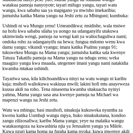
watakua pamoja nanyoyote; tayari mifugo yangu, tayari watu
wangu, kwa sababu saa ya mapigano ya mwisho imekaribia;
jumuisha katika Mama yangu na Jeshi zetu za Mbinguni; kumbuka:
Ushindi ni wa Mungu yenu! Umeandikwa; msidishe, wala msiwe
na hofu kwa sababu silaha ya uongo na udanganyifu utakuwa
ukimwinda wengi, pamoja na wengi kati ya waliochaguliwa nami;
ondoka roho za udanganyifu na hewa; fungua mdomo wenu kwa
damu yangu; vikundi vyangu; imara katika Psalmu yangu 91;
tukuwekea Mungu na Mama yangu; jumuisha katika sala kwenye
Tatuza Takatifu pamoja na Mama yangu na ndugu zenu; weka
maagizo yangu kwa msaada, utegemee imani yangu nami natakidia
kwamba mtakaa ushindi.
Tayariwa sasa, kila kilichoandikwa ninyi na watu wangu ni karibu
kuja; msihofi waliokuwa wakiuua mwili; lakini hofi mtu anayeweza
kuuua akili na roho. Tena ninasema kwamba sitakuacha nyinyi
yatima, Mama yangu sasa ana kwenye pamoja na Michael wa
mapenzi wangu na Jeshi zetu.
Watu wa mbingu; basi musihofi, ninakuja kukuweka nyumba za
kwenu katika Uumbaji wangu mpya, huko ninakukutana, kondoo
zangu zilizosafiwa; karibu Mama yangu; yeye na malaika wangu
watakuongoza na kuwashiria njia ya Jerusalem yangu ya Milele.
Kuwa nzuri kama homa na furaha kama nyoka; kuwa mwenye akili