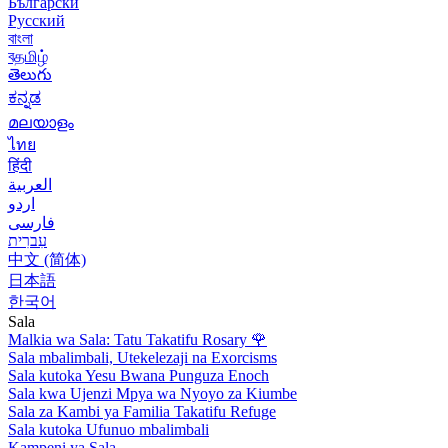
Български
Русский
বাংলা
বதமிழ்
తెలుగు
ಕನ್ನಡ
മലയാളം
ไทย
हिंदी
العربية
اردو
فارسی
עִברִית
中文 (简体)
日本語
한국어
Sala
Malkia wa Sala: Tatu Takatifu Rosary
🌹
Sala mbalimbali, Utekelezaji na Exorcisms
Sala kutoka Yesu Bwana Punguza Enoch
Sala kwa Ujenzi Mpya wa Nyoyo za Kiumbe
Sala za Kambi ya Familia Takatifu Refuge
Sala kutoka Ufunuo mbalimbali
Kampeni ya Sala