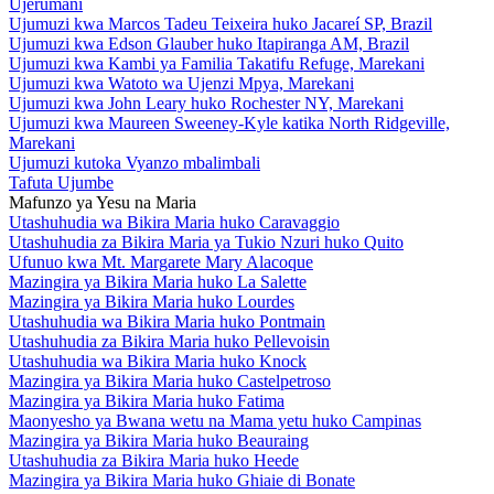
Ujerumani
Ujumuzi kwa Marcos Tadeu Teixeira huko Jacareí SP, Brazil
Ujumuzi kwa Edson Glauber huko Itapiranga AM, Brazil
Ujumuzi kwa Kambi ya Familia Takatifu Refuge, Marekani
Ujumuzi kwa Watoto wa Ujenzi Mpya, Marekani
Ujumuzi kwa John Leary huko Rochester NY, Marekani
Ujumuzi kwa Maureen Sweeney-Kyle katika North Ridgeville,
Marekani
Ujumuzi kutoka Vyanzo mbalimbali
Tafuta Ujumbe
Mafunzo ya Yesu na Maria
Utashuhudia wa Bikira Maria huko Caravaggio
Utashuhudia za Bikira Maria ya Tukio Nzuri huko Quito
Ufunuo kwa Mt. Margarete Mary Alacoque
Mazingira ya Bikira Maria huko La Salette
Mazingira ya Bikira Maria huko Lourdes
Utashuhudia wa Bikira Maria huko Pontmain
Utashuhudia za Bikira Maria huko Pellevoisin
Utashuhudia wa Bikira Maria huko Knock
Mazingira ya Bikira Maria huko Castelpetroso
Mazingira ya Bikira Maria huko Fatima
Maonyesho ya Bwana wetu na Mama yetu huko Campinas
Mazingira ya Bikira Maria huko Beauraing
Utashuhudia za Bikira Maria huko Heede
Mazingira ya Bikira Maria huko Ghiaie di Bonate