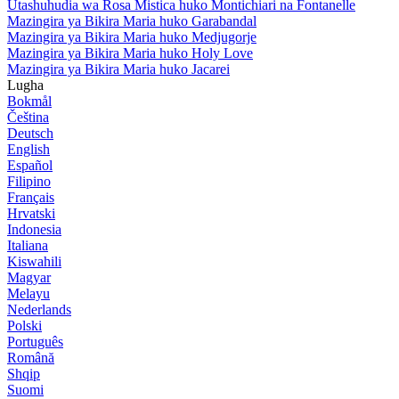
Utashuhudia wa Rosa Mistica huko Montichiari na Fontanelle
Mazingira ya Bikira Maria huko Garabandal
Mazingira ya Bikira Maria huko Medjugorje
Mazingira ya Bikira Maria huko Holy Love
Mazingira ya Bikira Maria huko Jacarei
Lugha
Bokmål
Čeština
Deutsch
English
Español
Filipino
Français
Hrvatski
Indonesia
Italiana
Kiswahili
Magyar
Melayu
Nederlands
Polski
Português
Română
Shqip
Suomi