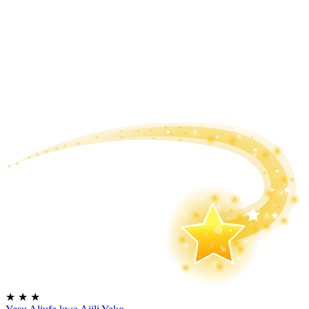
★
★
★