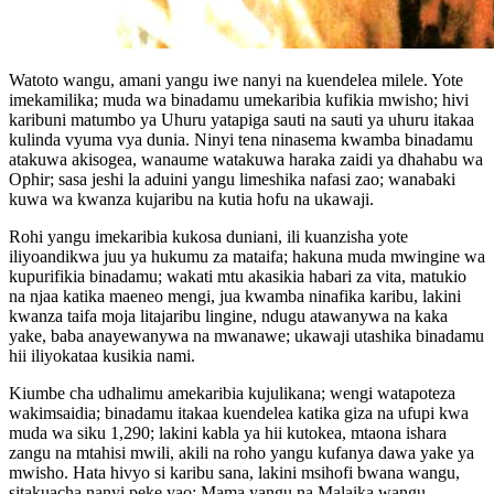
Watoto wangu, amani yangu iwe nanyi na kuendelea milele. Yote
imekamilika; muda wa binadamu umekaribia kufikia mwisho; hivi
karibuni matumbo ya Uhuru yatapiga sauti na sauti ya uhuru itakaa
kulinda vyuma vya dunia. Ninyi tena ninasema kwamba binadamu
atakuwa akisogea, wanaume watakuwa haraka zaidi ya dhahabu wa
Ophir; sasa jeshi la aduini yangu limeshika nafasi zao; wanabaki
kuwa wa kwanza kujaribu na kutia hofu na ukawaji.
Rohi yangu imekaribia kukosa duniani, ili kuanzisha yote
iliyoandikwa juu ya hukumu za mataifa; hakuna muda mwingine wa
kupurifikia binadamu; wakati mtu akasikia habari za vita, matukio
na njaa katika maeneo mengi, jua kwamba ninafika karibu, lakini
kwanza taifa moja litajaribu lingine, ndugu atawanywa na kaka
yake, baba anayewanywa na mwanawe; ukawaji utashika binadamu
hii iliyokataa kusikia nami.
Kiumbe cha udhalimu amekaribia kujulikana; wengi watapoteza
wakimsaidia; binadamu itakaa kuendelea katika giza na ufupi kwa
muda wa siku 1,290; lakini kabla ya hii kutokea, mtaona ishara
zangu na mtahisi mwili, akili na roho yangu kufanya dawa yake ya
mwisho. Hata hivyo si karibu sana, lakini msihofi bwana wangu,
sitakuacha nanyi peke yao; Mama yangu na Malaika wangu