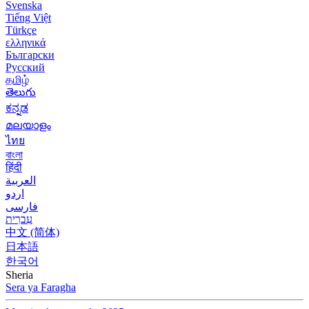
Svenska
Tiếng Việt
Türkçe
ελληνικά
Български
Русский
தமிழ்
తెలుగు
ಕನ್ನಡ
മലയാളം
ไทย
বাংলা
हिंदी
العربية
اردو
فارسی
עִברִית
中文 (简体)
日本語
한국어
Sheria
Sera ya Faragha