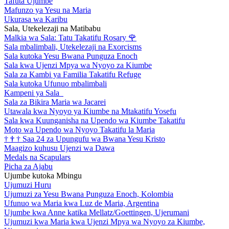
Tafuta Ujumbe
Mafunzo ya Yesu na Maria
Ukurasa wa Karibu
Sala, Utekelezaji na Matibabu
Malkia wa Sala: Tatu Takatifu Rosary
🌹
Sala mbalimbali, Utekelezaji na Exorcisms
Sala kutoka Yesu Bwana Punguza Enoch
Sala kwa Ujenzi Mpya wa Nyoyo za Kiumbe
Sala za Kambi ya Familia Takatifu Refuge
Sala kutoka Ufunuo mbalimbali
Kampeni ya Sala
Sala za Bikira Maria wa Jacarei
Utawala kwa Nyoyo ya Kiumbe na Mtakatifu Yosefu
Sala kwa Kuunganisha na Upendo wa Kiumbe Takatifu
Moto wa Upendo wa Nyoyo Takatifu la Maria
†
†
†
Saa 24 za Upungufu wa Bwana Yesu Kristo
Maagizo kuhusu Ujenzi wa Dawa
Medals na Scapulars
Picha za Ajabu
Ujumbe kutoka Mbingu
Ujumuzi Huru
Ujumuzi za Yesu Bwana Punguza Enoch, Kolombia
Ufunuo wa Maria kwa Luz de Maria, Argentina
Ujumbe kwa Anne katika Mellatz/Goettingen, Ujerumani
Ujumuzi kwa Maria kwa Ujenzi Mpya wa Nyoyo za Kiumbe,