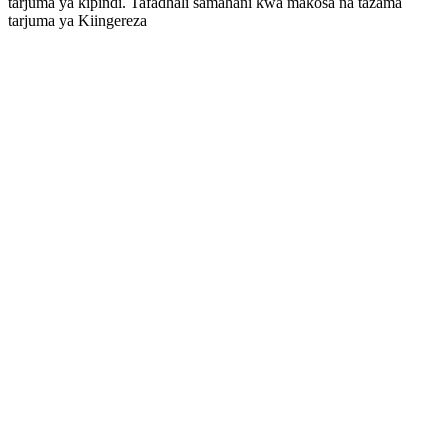
tarjuma ya kipindi. Tafadhali samahani kwa makosa na tazama
tarjuma ya Kiingereza