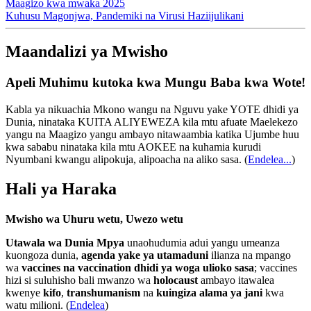
Maagizo kwa mwaka 2025
Kuhusu Magonjwa, Pandemiki na Virusi Haziijulikani
Maandalizi ya Mwisho
Apeli Muhimu kutoka kwa Mungu Baba kwa Wote!
Kabla ya nikuachia Mkono wangu na Nguvu yake YOTE dhidi ya
Dunia, ninataka KUITA ALIYEWEZA kila mtu afuate Maelekezo
yangu na Maagizo yangu ambayo nitawaambia katika Ujumbe huu
kwa sababu ninataka kila mtu AOKEE na kuhamia kurudi
Nyumbani kwangu alipokuja, alipoacha na aliko sasa.
(
Endelea...
)
Hali ya Haraka
Mwisho wa Uhuru wetu, Uwezo wetu
Utawala wa Dunia Mpya
unaohudumia adui yangu umeanza
kuongoza dunia,
agenda yake ya utamaduni
ilianza na mpango
wa
vaccines na vaccination dhidi ya woga ulioko sasa
; vaccines
hizi si suluhisho bali mwanzo wa
holocaust
ambayo itawalea
kwenye
kifo
,
transhumanism
na
kuingiza alama ya jani
kwa
watu milioni. (
Endelea
)