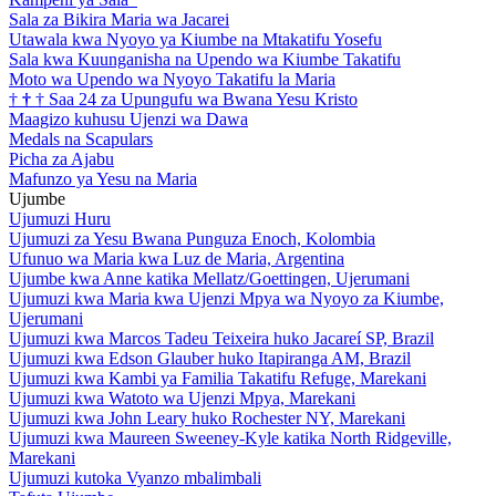
Sala za Bikira Maria wa Jacarei
Utawala kwa Nyoyo ya Kiumbe na Mtakatifu Yosefu
Sala kwa Kuunganisha na Upendo wa Kiumbe Takatifu
Moto wa Upendo wa Nyoyo Takatifu la Maria
†
†
†
Saa 24 za Upungufu wa Bwana Yesu Kristo
Maagizo kuhusu Ujenzi wa Dawa
Medals na Scapulars
Picha za Ajabu
Mafunzo ya Yesu na Maria
Ujumbe
Ujumuzi Huru
Ujumuzi za Yesu Bwana Punguza Enoch, Kolombia
Ufunuo wa Maria kwa Luz de Maria, Argentina
Ujumbe kwa Anne katika Mellatz/Goettingen, Ujerumani
Ujumuzi kwa Maria kwa Ujenzi Mpya wa Nyoyo za Kiumbe,
Ujerumani
Ujumuzi kwa Marcos Tadeu Teixeira huko Jacareí SP, Brazil
Ujumuzi kwa Edson Glauber huko Itapiranga AM, Brazil
Ujumuzi kwa Kambi ya Familia Takatifu Refuge, Marekani
Ujumuzi kwa Watoto wa Ujenzi Mpya, Marekani
Ujumuzi kwa John Leary huko Rochester NY, Marekani
Ujumuzi kwa Maureen Sweeney-Kyle katika North Ridgeville,
Marekani
Ujumuzi kutoka Vyanzo mbalimbali