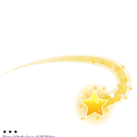
★
★
★