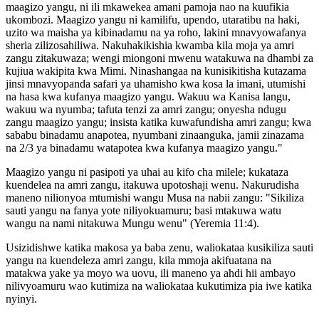
maagizo yangu, ni ili mkawekea amani pamoja nao na kuufikia
ukombozi. Maagizo yangu ni kamilifu, upendo, utaratibu na haki,
uzito wa maisha ya kibinadamu na ya roho, lakini mnavyowafanya
sheria zilizosahiliwa. Nakuhakikishia kwamba kila moja ya amri
zangu zitakuwaza; wengi miongoni mwenu watakuwa na dhambi za
kujiua wakipita kwa Mimi. Ninashangaa na kunisikitisha kutazama
jinsi mnavyopanda safari ya uhamisho kwa kosa la imani, utumishi
na hasa kwa kufanya maagizo yangu. Wakuu wa Kanisa langu,
wakuu wa nyumba; tafuta tenzi za amri zangu; onyesha ndugu
zangu maagizo yangu; insista katika kuwafundisha amri zangu; kwa
sababu binadamu anapotea, nyumbani zinaanguka, jamii zinazama
na 2/3 ya binadamu watapotea kwa kufanya maagizo yangu."
Maagizo yangu ni pasipoti ya uhai au kifo cha milele; kukataza
kuendelea na amri zangu, itakuwa upotoshaji wenu. Nakurudisha
maneno nilionyoa mtumishi wangu Musa na nabii zangu: "Sikiliza
sauti yangu na fanya yote niliyokuamuru; basi mtakuwa watu
wangu na nami nitakuwa Mungu wenu" (Yeremia 11:4).
Usizidishwe katika makosa ya baba zenu, waliokataa kusikiliza sauti
yangu na kuendeleza amri zangu, kila mmoja akifuatana na
matakwa yake ya moyo wa uovu, ili maneno ya ahdi hii ambayo
nilivyoamuru wao kutimiza na waliokataa kukutimiza pia iwe katika
nyinyi.