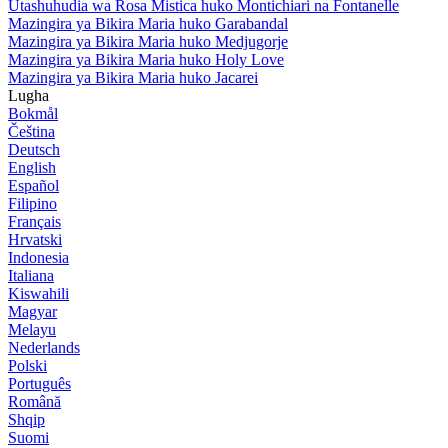
Utashuhudia wa Rosa Mistica huko Montichiari na Fontanelle
Mazingira ya Bikira Maria huko Garabandal
Mazingira ya Bikira Maria huko Medjugorje
Mazingira ya Bikira Maria huko Holy Love
Mazingira ya Bikira Maria huko Jacarei
Lugha
Bokmål
Čeština
Deutsch
English
Español
Filipino
Français
Hrvatski
Indonesia
Italiana
Kiswahili
Magyar
Melayu
Nederlands
Polski
Português
Română
Shqip
Suomi