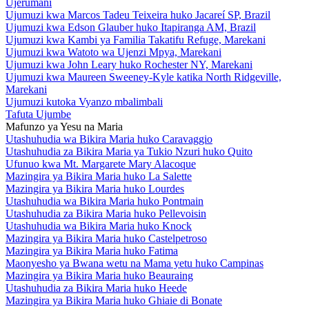
Ujerumani
Ujumuzi kwa Marcos Tadeu Teixeira huko Jacareí SP, Brazil
Ujumuzi kwa Edson Glauber huko Itapiranga AM, Brazil
Ujumuzi kwa Kambi ya Familia Takatifu Refuge, Marekani
Ujumuzi kwa Watoto wa Ujenzi Mpya, Marekani
Ujumuzi kwa John Leary huko Rochester NY, Marekani
Ujumuzi kwa Maureen Sweeney-Kyle katika North Ridgeville,
Marekani
Ujumuzi kutoka Vyanzo mbalimbali
Tafuta Ujumbe
Mafunzo ya Yesu na Maria
Utashuhudia wa Bikira Maria huko Caravaggio
Utashuhudia za Bikira Maria ya Tukio Nzuri huko Quito
Ufunuo kwa Mt. Margarete Mary Alacoque
Mazingira ya Bikira Maria huko La Salette
Mazingira ya Bikira Maria huko Lourdes
Utashuhudia wa Bikira Maria huko Pontmain
Utashuhudia za Bikira Maria huko Pellevoisin
Utashuhudia wa Bikira Maria huko Knock
Mazingira ya Bikira Maria huko Castelpetroso
Mazingira ya Bikira Maria huko Fatima
Maonyesho ya Bwana wetu na Mama yetu huko Campinas
Mazingira ya Bikira Maria huko Beauraing
Utashuhudia za Bikira Maria huko Heede
Mazingira ya Bikira Maria huko Ghiaie di Bonate