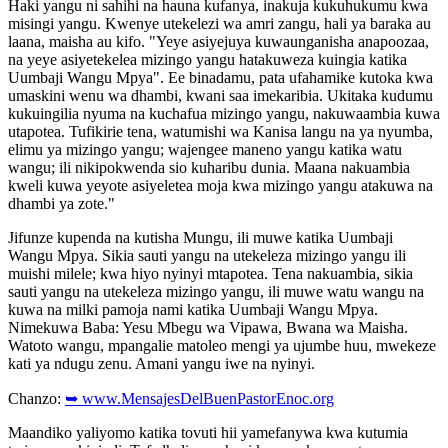
Haki yangu ni sahihi na hauna kufanya, inakuja kukuhukumu kwa
misingi yangu. Kwenye utekelezi wa amri zangu, hali ya baraka au
laana, maisha au kifo. "Yeye asiyejuya kuwaunganisha anapoozaa,
na yeye asiyetekelea mizingo yangu hatakuweza kuingia katika
Uumbaji Wangu Mpya". Ee binadamu, pata ufahamike kutoka kwa
umaskini wenu wa dhambi, kwani saa imekaribia. Ukitaka kudumu
kukuingilia nyuma na kuchafua mizingo yangu, nakuwaambia kuwa
utapotea. Tufikirie tena, watumishi wa Kanisa langu na ya nyumba,
elimu ya mizingo yangu; wajengee maneno yangu katika watu
wangu; ili nikipokwenda sio kuharibu dunia. Maana nakuambia
kweli kuwa yeyote asiyeletea moja kwa mizingo yangu atakuwa na
dhambi ya zote."
Jifunze kupenda na kutisha Mungu, ili muwe katika Uumbaji
Wangu Mpya. Sikia sauti yangu na utekeleza mizingo yangu ili
muishi milele; kwa hiyo nyinyi mtapotea. Tena nakuambia, sikia
sauti yangu na utekeleza mizingo yangu, ili muwe watu wangu na
kuwa na milki pamoja nami katika Uumbaji Wangu Mpya.
Nimekuwa Baba: Yesu Mbegu wa Vipawa, Bwana wa Maisha.
Watoto wangu, mpangalie matoleo mengi ya ujumbe huu, mwekeze
kati ya ndugu zenu. Amani yangu iwe na nyinyi.
Chanzo:
➥ www.MensajesDelBuenPastorEnoc.org
Maandiko yaliyomo katika tovuti hii yamefanywa kwa kutumia