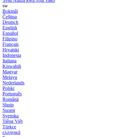
Yesu Aliufa kwa Ajili Yako
sw
Bokmål
Čeština
Deutsch
English
Español
Filipino
Français
Hrvatski
Indonesia
Italiana
Kiswahili
Magyar
Melayu
Nederlands
Polski
Português
Română
Shqip
Suomi
Svenska
Tiếng Việt
Türkçe
ελληνικά