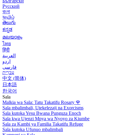
Български
Русский
বাংলা
বதமிழ்
తెలుగు
ಕನ್ನಡ
മലയാളം
ไทย
हिंदी
العربية
اردو
فارسی
עִברִית
中文 (简体)
日本語
한국어
Sala
Malkia wa Sala: Tatu Takatifu Rosary
🌹
Sala mbalimbali, Utekelezaji na Exorcisms
Sala kutoka Yesu Bwana Punguza Enoch
Sala kwa Ujenzi Mpya wa Nyoyo za Kiumbe
Sala za Kambi ya Familia Takatifu Refuge
Sala kutoka Ufunuo mbalimbali
Kampeni ya Sala