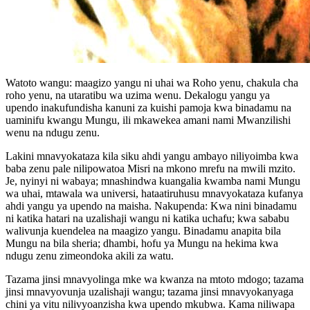
Watoto wangu: maagizo yangu ni uhai wa Roho yenu, chakula cha
roho yenu, na utaratibu wa uzima wenu. Dekalogu yangu ya
upendo inakufundisha kanuni za kuishi pamoja kwa binadamu na
uaminifu kwangu Mungu, ili mkawekea amani nami Mwanzilishi
wenu na ndugu zenu.
Lakini mnavyokataza kila siku ahdi yangu ambayo niliyoimba kwa
baba zenu pale nilipowatoa Misri na mkono mrefu na mwili mzito.
Je, nyinyi ni wabaya; mnashindwa kuangalia kwamba nami Mungu
wa uhai, mtawala wa universi, hataatiruhusu mnavyokataza kufanya
ahdi yangu ya upendo na maisha. Nakupenda: Kwa nini binadamu
ni katika hatari na uzalishaji wangu ni katika uchafu; kwa sababu
walivunja kuendelea na maagizo yangu. Binadamu anapita bila
Mungu na bila sheria; dhambi, hofu ya Mungu na hekima kwa
ndugu zenu zimeondoka akili za watu.
Tazama jinsi mnavyolinga mke wa kwanza na mtoto mdogo; tazama
jinsi mnavyovunja uzalishaji wangu; tazama jinsi mnavyokanyaga
chini ya vitu nilivyoanzisha kwa upendo mkubwa. Kama niliwapa