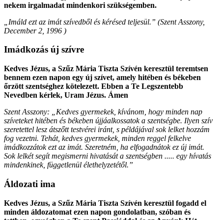
nekem irgalmadat mindenkori szükségemben.
„Imáld ezt az imát szívedből és kérésed teljesül.” (
Szent Asszony
,
December 2, 1996
)
Imádkozás új szívre
Kedves Jézus, a Szűz Mária Tiszta Szívén keresztül teremtsen
bennem ezen napon egy új szívet, amely hitében és békeben
őrzött szentséghez kötelezett. Ebben a Te Legszentebb
Nevedben kérlek, Uram Jézus. Ámen
Szent Asszony: „Kedves gyermekek, kívánom, hogy minden nap
szíveteket hitében és békeben újjáalkossatok a szentségbe. Ilyen szív
szeretettel lesz átszőtt testvérei iránt, s példájával sok lelket hozzám
fog vezetni. Tehát, kedves gyermekek, minden reggel felkelve
imádkozzátok ezt az imát. Szeretném, ha elfogadnátok ez új imát.
Sok lelkét segít megismerni hivatását a szentségben ..... egy hívatás
mindenkinek, függetlenül élethelyzetétől.”
Áldozati ima
Kedves Jézus, a Szűz Mária Tiszta Szívén keresztül fogadd el
minden áldozatomat ezen napon gondolatban, szóban és