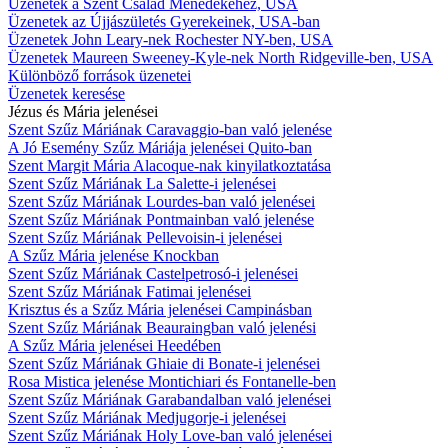
Üzenetek a Szent Család Ménedékéhez, USA
Üzenetek az Újjászületés Gyerekeinek, USA-ban
Üzenetek John Leary-nek Rochester NY-ben, USA
Üzenetek Maureen Sweeney-Kyle-nek North Ridgeville-ben, USA
Különböző források üzenetei
Üzenetek keresése
Jézus és Mária jelenései
Szent Szűz Máriának Caravaggio-ban való jelenése
A Jó Esemény Szűz Máriája jelenései Quito-ban
Szent Margit Mária Alacoque-nak kinyilatkoztatása
Szent Szűz Máriának La Salette-i jelenései
Szent Szűz Máriának Lourdes-ban való jelenései
Szent Szűz Máriának Pontmainban való jelenése
Szent Szűz Máriának Pellevoisin-i jelenései
A Szűz Mária jelenése Knockban
Szent Szűz Máriának Castelpetrosó-i jelenései
Szent Szűz Máriának Fatimai jelenései
Krisztus és a Szűz Mária jelenései Campinásban
Szent Szűz Máriának Beauraingban való jelenési
A Szűz Mária jelenései Heedében
Szent Szűz Máriának Ghiaie di Bonate-i jelenései
Rosa Mistica jelenése Montichiari és Fontanelle-ben
Szent Szűz Máriának Garabandalban való jelenései
Szent Szűz Máriának Medjugorje-i jelenései
Szent Szűz Máriának Holy Love-ban való jelenései