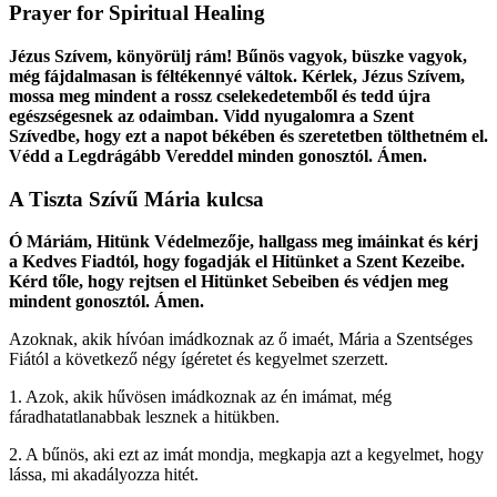
Prayer for Spiritual Healing
Jézus Szívem, könyörülj rám! Bűnös vagyok, büszke vagyok,
még fájdalmasan is féltékennyé váltok. Kérlek, Jézus Szívem,
mossa meg mindent a rossz cselekedetemből és tedd újra
egészségesnek az odaimban. Vidd nyugalomra a Szent
Szívedbe, hogy ezt a napot békében és szeretetben tölthetném el.
Védd a Legdrágább Vereddel minden gonosztól. Ámen.
A Tiszta Szívű Mária kulcsa
Ó Máriám, Hitünk Védelmezője, hallgass meg imáinkat és kérj
a Kedves Fiadtól, hogy fogadják el Hitünket a Szent Kezeibe.
Kérd tőle, hogy rejtsen el Hitünket Sebeiben és védjen meg
mindent gonosztól. Ámen.
Azoknak, akik hívóan imádkoznak az ő imaét, Mária a Szentséges
Fiától a következő négy ígéretet és kegyelmet szerzett.
1.
Azok, akik hűvösen imádkoznak az én imámat, még
fáradhatatlanabbak lesznek a hitükben.
2.
A bűnös, aki ezt az imát mondja, megkapja azt a kegyelmet, hogy
lássa, mi akadályozza hitét.