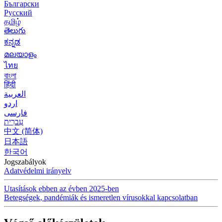
Български
Русский
தமிழ்
తెలుగు
ಕನ್ನಡ
മലയാളം
ไทย
বাংলা
हिंदी
العربية
اردو
فارسی
עִברִית
中文 (简体)
日本語
한국어
Jogszabályok
Adatvédelmi irányelv
Utasítások ebben az évben 2025-ben
Betegségek, pandémiák és ismeretlen vírusokkal kapcsolatban