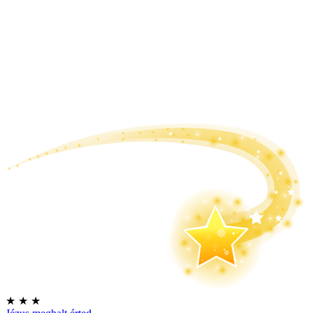
★
★
★