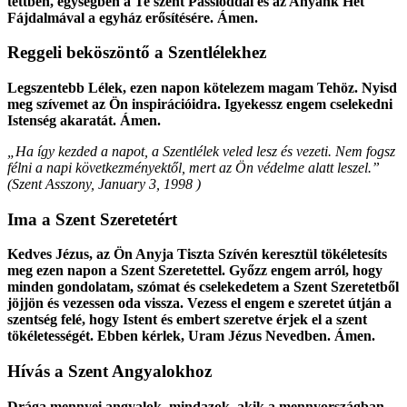
tettben, egységben a Te szent Passióddal és az Anyánk Hét
Fájdalmával a egyház erősítésére. Ámen.
Reggeli beköszöntő a Szentlélekhez
Legszentebb Lélek, ezen napon kötelezem magam Tehöz. Nyisd
meg szívemet az Ön inspirációidra. Igyekessz engem cselekedni
Istenség akaratát. Ámen.
„Ha így kezded a napot, a Szentlélek veled lesz és vezeti. Nem fogsz
félni a napi következményektől, mert az Ön védelme alatt leszel.”
(
Szent Asszony
,
January 3, 1998
)
Ima a Szent Szeretetért
Kedves Jézus, az Ön Anyja Tiszta Szívén keresztül tökéletesíts
meg ezen napon a Szent Szeretettel. Győzz engem arról, hogy
minden gondolatam, szómat és cselekedetem a Szent Szeretetből
jöjjön és vezessen oda vissza. Vezess el engem e szeretet útján a
szentség felé, hogy Istent és embert szeretve érjek el a szent
tökéletességét. Ebben kérlek, Uram Jézus Nevedben. Ámen.
Hívás a Szent Angyalokhoz
Drága mennyei angyalok, mindazok, akik a mennyországban