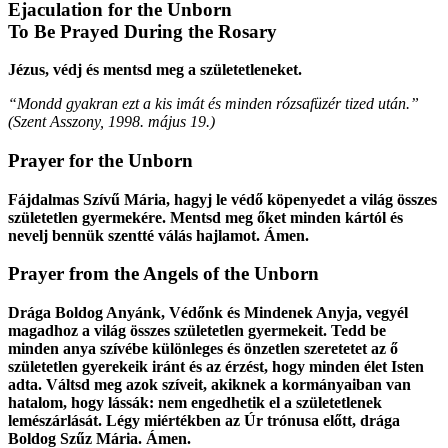
Ejaculation for the Unborn
To Be Prayed During the Rosary
Jézus, védj és mentsd meg a születetleneket.
“Mondd gyakran ezt a kis imát és minden rózsafüzér tized után.”
(
Szent Asszony
,
1998. május 19.
)
Prayer for the Unborn
Fájdalmas Szívű Mária, hagyj le védő köpenyedet a világ összes
születetlen gyermekére. Mentsd meg őket minden kártól és
nevelj bennük szentté válás hajlamot. Ámen.
Prayer from the Angels of the Unborn
Drága Boldog Anyánk, Védőnk és Mindenek Anyja, vegyél
magadhoz a világ összes születetlen gyermekeit. Tedd be
minden anya szívébe különleges és önzetlen szeretetet az ő
születetlen gyerekeik iránt és az érzést, hogy minden élet Isten
adta. Váltsd meg azok szíveit, akiknek a kormányaiban van
hatalom, hogy lássák: nem engedhetik el a születetlenek
lemészárlását. Légy miértékben az Úr trónusa előtt, drága
Boldog Szűz Mária. Ámen.