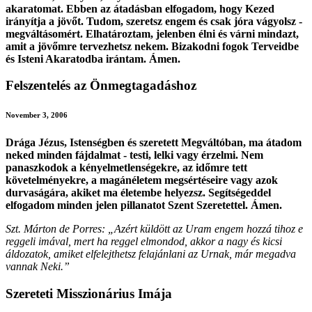
akaratomat. Ebben az átadásban elfogadom, hogy Kezed
irányítja a jövőt. Tudom, szeretsz engem és csak jóra vágyolsz -
megváltásomért. Elhatároztam, jelenben élni és várni mindazt,
amit a jövőmre tervezhetsz nekem. Bizakodni fogok Terveidbe
és Isteni Akaratodba irántam. Ámen.
Felszentelés az Önmegtagadáshoz
November 3, 2006
Drága Jézus, Istenségben és szeretett Megváltóban, ma átadom
neked minden fájdalmat - testi, lelki vagy érzelmi. Nem
panaszkodok a kényelmetlenségekre, az időmre tett
követelményekre, a magánéletem megsértéseire vagy azok
durvaságára, akiket ma életembe helyezsz. Segítségeddel
elfogadom minden jelen pillanatot Szent Szeretettel. Ámen.
Szt. Márton de Porres: „Azért küldött az Uram engem hozzá tihoz e
reggeli imával, mert ha reggel elmondod, akkor a nagy és kicsi
áldozatok, amiket elfelejthetsz felajánlani az Urnak, már megadva
vannak Neki.”
Szereteti Misszionárius Imája