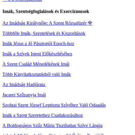
Imák, Szentségfoglalások és Exorcizmusok
Az Imádság Királynője: A Szent Rózsafüzér
🌹
Többféle Imák, Szentelések és Kiszorítások
Imák Jézus a Jó Pásztortól Enoch-hoz
Imák a Szívek Isteni Előkészítéséhez
A Szent Család Ménedékének Imái
Több Kinyilatkoztatásból való Imák
Az Imádság Hadjárata
Jacarei Szűzanyja Imái
Szolgai Szent József Legtiszta Szívéhez Való Odaadás
Imák a Szent Szeretethez Csatlakozásához
A Boldogságos Szűz Mária Tisztítatlan Szíve Lángja