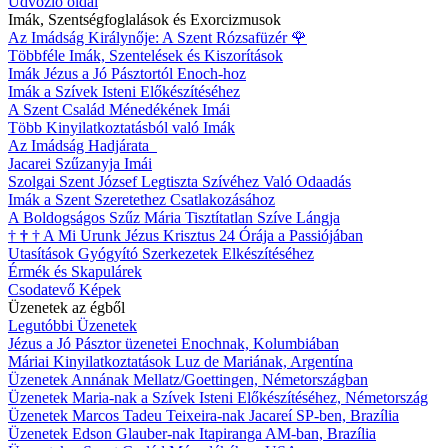
Üdvözlő oldal
Imák, Szentségfoglalások és Exorcizmusok
Az Imádság Királynője: A Szent Rózsafüzér
🌹
Többféle Imák, Szentelések és Kiszorítások
Imák Jézus a Jó Pásztortól Enoch-hoz
Imák a Szívek Isteni Előkészítéséhez
A Szent Család Ménedékének Imái
Több Kinyilatkoztatásból való Imák
Az Imádság Hadjárata
Jacarei Szűzanyja Imái
Szolgai Szent József Legtiszta Szívéhez Való Odaadás
Imák a Szent Szeretethez Csatlakozásához
A Boldogságos Szűz Mária Tisztítatlan Szíve Lángja
†
†
†
A Mi Urunk Jézus Krisztus 24 Órája a Passiójában
Utasítások Gyógyító Szerkezetek Elkészítéséhez
Érmék és Skapulárek
Csodatevő Képek
Üzenetek az égből
Legutóbbi Üzenetek
Jézus a Jó Pásztor üzenetei Enochnak, Kolumbiában
Máriai Kinyilatkoztatások Luz de Mariának, Argentína
Üzenetek Annának Mellatz/Goettingen, Németországban
Üzenetek Maria-nak a Szívek Isteni Előkészítéséhez, Németország
Üzenetek Marcos Tadeu Teixeira-nak Jacareí SP-ben, Brazília
Üzenetek Edson Glauber-nak Itapiranga AM-ban, Brazília