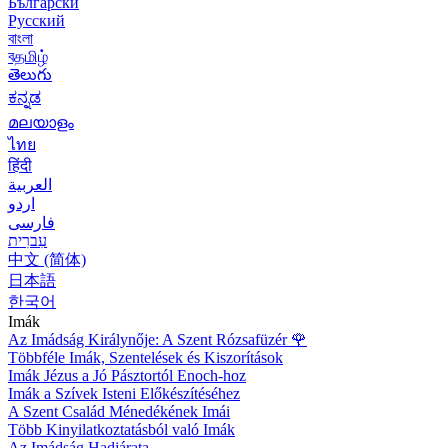
Български
Русский
বাংলা
বதமிழ்
తెలుగు
ಕನ್ನಡ
മലയാളം
ไทย
हिंदी
العربية
اردو
فارسی
עִברִית
中文 (简体)
日本語
한국어
Imák
Az Imádság Királynője: A Szent Rózsafüzér
🌹
Többféle Imák, Szentelések és Kiszorítások
Imák Jézus a Jó Pásztortól Enoch-hoz
Imák a Szívek Isteni Előkészítéséhez
A Szent Család Ménedékének Imái
Több Kinyilatkoztatásból való Imák
Az Imádság Hadjárata