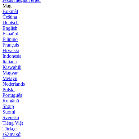
Jézus meghalt érted
Mag
Bokmål
Čeština
Deutsch
English
Español
Filipino
Français
Hrvatski
Indonesia
Italiana
Kiswahili
Magyar
Melayu
Nederlands
Polski
Português
Română
Shqip
Suomi
Svenska
Tiếng Việt
Türkçe
ελληνικά