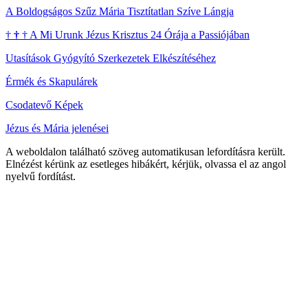
A Boldogságos Szűz Mária Tisztítatlan Szíve Lángja
†
†
†
A Mi Urunk Jézus Krisztus 24 Órája a Passiójában
Utasítások Gyógyító Szerkezetek Elkészítéséhez
Érmék és Skapulárek
Csodatevő Képek
Jézus és Mária jelenései
A weboldalon található szöveg automatikusan lefordításra került.
Elnézést kérünk az esetleges hibákért, kérjük, olvassa el az angol
nyelvű fordítást.