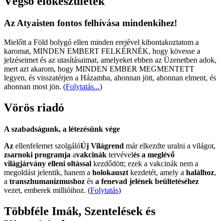
Végső előkészületek
Az Atyaisten fontos felhívása mindenkihez!
Mielőtt a Föld bolygó ellen minden erejével kibontakoztatom a
karomat, MINDEN EMBERT FELKÉRNÉK, hogy kövesse a
jelzéseimet és az utasításaimat, amelyeket ebben az Üzenetben adok,
mert azt akarom, hogy MINDEN EMBER MEGMENTETT
legyen, és visszatérjen a Házamba, ahonnan jött, ahonnan elment, és
ahonnan most jön.
(
Folytatás...
)
Vörös riadó
A szabadságunk, a létezésünk vége
Az
ellenfelemet szolgáló
Új Világrend
már elkezdte uralni a világot,
zsarnoki programja
a
vakcinák
tervével
és a meglévő
világjárvány elleni oltással
kezdődött; ezek a vakcinák nem a
megoldást jelentik, hanem a
holokauszt
kezdetét, amely a
halálhoz
,
a
transzhumanizmushoz
és
a fenevad jelének beültetéséhez
vezet, emberek millióihoz. (
Folytatás
)
Többféle Imák, Szentelések és