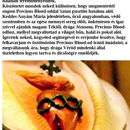
hálátlan teremtményednek.
Köszönetet mondok neked különösen, hogy megmentettél
engem Precious Blood-oddal Satan pusztító hatalma alól.
Keddes Anyám Mária jelenlétében, őrző angyalomban, védő
szentemben és az egész mennyei sereg előtt, önkéntesen és igaz
szívvel ajánlok magam Téktől, drága Jézusom, Precious Blood-
odhoz, mellyel megváltottad a világot bűn, halál és pokol alól.
Ígéretek neked, kegyeled segítségével és erejembe feszítve, hogy
felkavarjam és ösztönözöm Precious Blood-od iránti imádatot, a
megváltásunk ára, hogy drága Véröd mindenki által
tiszteletben legyen tartva és dicsőségre emelődjék.