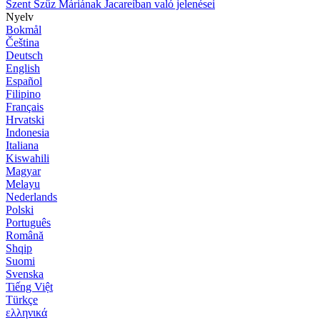
Szent Szűz Máriának Jacareíban való jelenései
Nyelv
Bokmål
Čeština
Deutsch
English
Español
Filipino
Français
Hrvatski
Indonesia
Italiana
Kiswahili
Magyar
Melayu
Nederlands
Polski
Português
Română
Shqip
Suomi
Svenska
Tiếng Việt
Türkçe
ελληνικά