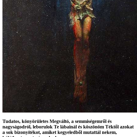
Tudatos, könyörületes Megváltó, a semmiségemről és
nagyságodról, leborulok Te lábainál és köszönöm Téktől azokat
a sok bizonyítékot, amiket kegyeledből mutattál nekem,