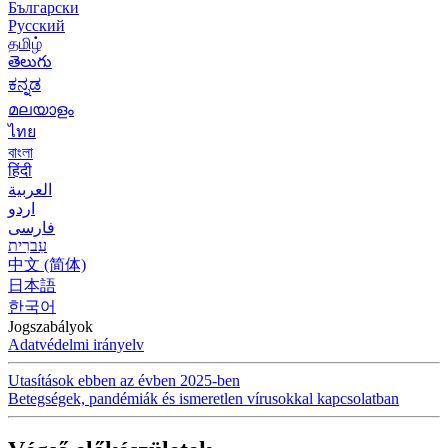
Български
Русский
தமிழ்
తెలుగు
ಕನ್ನಡ
മലയാളം
ไทย
বাংলা
हिंदी
العربية
اردو
فارسی
עִברִית
中文 (简体)
日本語
한국어
Jogszabályok
Adatvédelmi irányelv
Utasítások ebben az évben 2025-ben
Betegségek, pandémiák és ismeretlen vírusokkal kapcsolatban