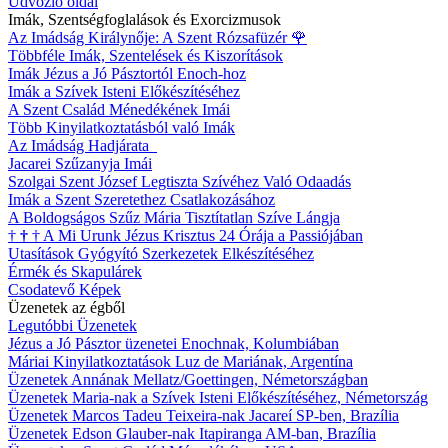
Üdvözlő oldal
Imák, Szentségfoglalások és Exorcizmusok
Az Imádság Királynője: A Szent Rózsafüzér
🌹
Többféle Imák, Szentelések és Kiszorítások
Imák Jézus a Jó Pásztortól Enoch-hoz
Imák a Szívek Isteni Előkészítéséhez
A Szent Család Ménedékének Imái
Több Kinyilatkoztatásból való Imák
Az Imádság Hadjárata
Jacarei Szűzanyja Imái
Szolgai Szent József Legtiszta Szívéhez Való Odaadás
Imák a Szent Szeretethez Csatlakozásához
A Boldogságos Szűz Mária Tisztítatlan Szíve Lángja
†
†
†
A Mi Urunk Jézus Krisztus 24 Órája a Passiójában
Utasítások Gyógyító Szerkezetek Elkészítéséhez
Érmék és Skapulárek
Csodatevő Képek
Üzenetek az égből
Legutóbbi Üzenetek
Jézus a Jó Pásztor üzenetei Enochnak, Kolumbiában
Máriai Kinyilatkoztatások Luz de Mariának, Argentína
Üzenetek Annának Mellatz/Goettingen, Németországban
Üzenetek Maria-nak a Szívek Isteni Előkészítéséhez, Németország
Üzenetek Marcos Tadeu Teixeira-nak Jacareí SP-ben, Brazília
Üzenetek Edson Glauber-nak Itapiranga AM-ban, Brazília