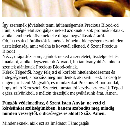
Így szeretnék jóvátételt tenni hűtlenségemért Precious Blood-od
iránt, s elégtételül szolgáljak neked azoknak a sok profanációknak,
amiket emberek követnek el e drága megváltásuk áráról.
Óh, ha csak eltörölhetők lennének bűneim, hidegségem és minden
tiszteletlenség, amit valaha is követtél ellened, ó Szent Precious
Blood!
Nézz, drága Jézusom, ajánlok neked a szeretetet, tisztelgetést és
imádatot, amiket legszentebb Anyádd, hű tanítványaid és mind a
szentek ajánlottak Precious Blood-odnak.
Kérek Tégedtől, hogy felejtsd el korábbi hitetlenkedésemet és
hidegségemet, s bocsáss meg mindenkit, aki sérti Tékt. Locsolj le
engem, ó Isteni Megváltó, és mindazokat Precious Blood-oddal,
hogy mi, ó Keresztelt Szeretet, mostantól kezdve szeressük Téged
egész szívünkből, s méltón tiszteljük megváltásunk árát. Ámen.
Függök védelmedhez, ó Szent Isten Anyja; ne vetd el
kérésünket szükségünkben, hanem szabadíts meg mindig
minden veszélytől, ó dicsőséges és áldott Szűz. Ámen.
Mindeneknek, akik ezt az Imádatot Támogatják