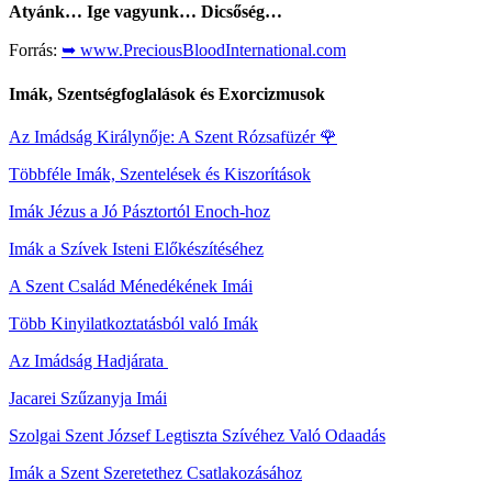
Atyánk… Ige vagyunk… Dicsőség…
Forrás:
➥ www.PreciousBloodInternational.com
Imák, Szentségfoglalások és Exorcizmusok
Az Imádság Királynője: A Szent Rózsafüzér
🌹
Többféle Imák, Szentelések és Kiszorítások
Imák Jézus a Jó Pásztortól Enoch-hoz
Imák a Szívek Isteni Előkészítéséhez
A Szent Család Ménedékének Imái
Több Kinyilatkoztatásból való Imák
Az Imádság Hadjárata
Jacarei Szűzanyja Imái
Szolgai Szent József Legtiszta Szívéhez Való Odaadás
Imák a Szent Szeretethez Csatlakozásához