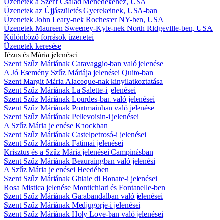
Üzenetek a Szent Család Ménedékéhez, USA
Üzenetek az Újjászületés Gyerekeinek, USA-ban
Üzenetek John Leary-nek Rochester NY-ben, USA
Üzenetek Maureen Sweeney-Kyle-nek North Ridgeville-ben, USA
Különböző források üzenetei
Üzenetek keresése
Jézus és Mária jelenései
Szent Szűz Máriának Caravaggio-ban való jelenése
A Jó Esemény Szűz Máriája jelenései Quito-ban
Szent Margit Mária Alacoque-nak kinyilatkoztatása
Szent Szűz Máriának La Salette-i jelenései
Szent Szűz Máriának Lourdes-ban való jelenései
Szent Szűz Máriának Pontmainban való jelenése
Szent Szűz Máriának Pellevoisin-i jelenései
A Szűz Mária jelenése Knockban
Szent Szűz Máriának Castelpetrosó-i jelenései
Szent Szűz Máriának Fatimai jelenései
Krisztus és a Szűz Mária jelenései Campinásban
Szent Szűz Máriának Beauraingban való jelenési
A Szűz Mária jelenései Heedében
Szent Szűz Máriának Ghiaie di Bonate-i jelenései
Rosa Mistica jelenése Montichiari és Fontanelle-ben
Szent Szűz Máriának Garabandalban való jelenései
Szent Szűz Máriának Medjugorje-i jelenései
Szent Szűz Máriának Holy Love-ban való jelenései