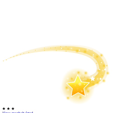
★
★
★