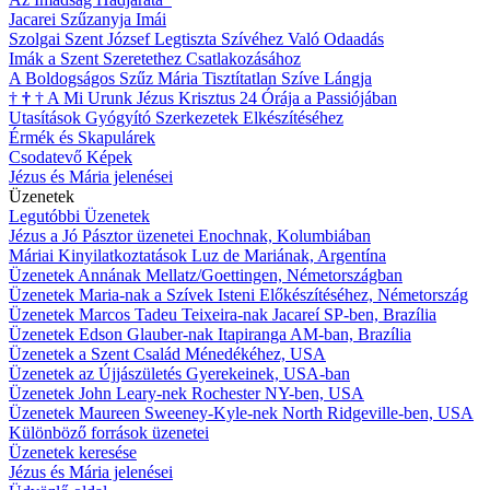
Jacarei Szűzanyja Imái
Szolgai Szent József Legtiszta Szívéhez Való Odaadás
Imák a Szent Szeretethez Csatlakozásához
A Boldogságos Szűz Mária Tisztítatlan Szíve Lángja
†
†
†
A Mi Urunk Jézus Krisztus 24 Órája a Passiójában
Utasítások Gyógyító Szerkezetek Elkészítéséhez
Érmék és Skapulárek
Csodatevő Képek
Jézus és Mária jelenései
Üzenetek
Legutóbbi Üzenetek
Jézus a Jó Pásztor üzenetei Enochnak, Kolumbiában
Máriai Kinyilatkoztatások Luz de Mariának, Argentína
Üzenetek Annának Mellatz/Goettingen, Németországban
Üzenetek Maria-nak a Szívek Isteni Előkészítéséhez, Németország
Üzenetek Marcos Tadeu Teixeira-nak Jacareí SP-ben, Brazília
Üzenetek Edson Glauber-nak Itapiranga AM-ban, Brazília
Üzenetek a Szent Család Ménedékéhez, USA
Üzenetek az Újjászületés Gyerekeinek, USA-ban
Üzenetek John Leary-nek Rochester NY-ben, USA
Üzenetek Maureen Sweeney-Kyle-nek North Ridgeville-ben, USA
Különböző források üzenetei
Üzenetek keresése
Jézus és Mária jelenései