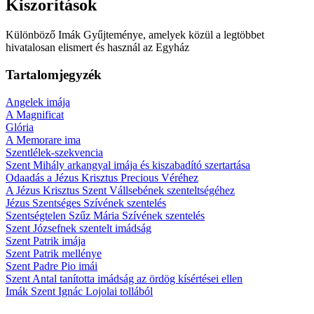
Kiszorítások
Különböző Imák Gyűjteménye, amelyek közül a legtöbbet
hivatalosan elismert és használ az Egyház
Tartalomjegyzék
Angelek imája
A Magnificat
Glória
A Memorare ima
Szentlélek-szekvencia
Szent Mihály arkangyal imája és kiszabadító szertartása
Odaadás a Jézus Krisztus Precious Véréhez
A Jézus Krisztus Szent Vállsebének szenteltségéhez
Jézus Szentséges Szívének szentelés
Szentségtelen Szűz Mária Szívének szentelés
Szent Józsefnek szentelt imádság
Szent Patrik imája
Szent Patrik mellénye
Szent Padre Pio imái
Szent Antal tanította imádság az ördög kísértései ellen
Imák Szent Ignác Lojolai tollából