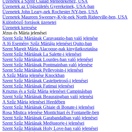
Üzenetek a Szent Család Ménedékéhez, USA
Üzenetek az Újjászületés Gyerekeinek, USA-ban
Üzenetek John Leary-nek Rochester NY-ben, USA
Üzenetek Maureen Sweeney-Kyle-nek North Ridgeville-ben, USA
Különböző források üzenetei
Üzenetek keresése
Jézus és Mária jelenései
Szent Szűz Máriának Caravaggio-ban való jelenése
A Jó Esemény Szűz Máriája jelenései Quito-ban
Szent Margit Mária Alacoque-nak kinyilatkoztatása
Szent Szűz Máriának La Salette-i jelenései
Szent Szűz Máriának Lourdes-ban való jelenései
Szent Szűz Máriának Pontmainban való jelenése
Szent Szűz Máriának Pellevoisin-i jelenései
A Szűz Mária jelenése Knockban
Szent Szűz Máriának Castelpetrosó-i jelenései
Szent Szűz Máriának Fatimai jelenései
Krisztus és a Szűz Mária jelenései Campinásban
Szent Szűz Máriának Beauraingban való jelenési
A Szűz Mária jelenései Heedében
Szent Szűz Máriának Ghiaie di Bonate-i jelenései
Rosa Mistica jelenése Montichiari és Fontanelle-ben
Szent Szűz Máriának Garabandalban való jelenései
Szent Szűz Máriának Medjugorje-i jelenései
Szent Szűz Máriának Holy Love-ban való jelenései