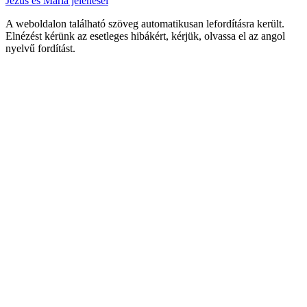
Jézus és Mária jelenései
A weboldalon található szöveg automatikusan lefordításra került.
Elnézést kérünk az esetleges hibákért, kérjük, olvassa el az angol
nyelvű fordítást.