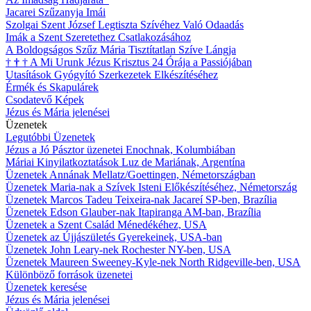
Jacarei Szűzanyja Imái
Szolgai Szent József Legtiszta Szívéhez Való Odaadás
Imák a Szent Szeretethez Csatlakozásához
A Boldogságos Szűz Mária Tisztítatlan Szíve Lángja
†
†
†
A Mi Urunk Jézus Krisztus 24 Órája a Passiójában
Utasítások Gyógyító Szerkezetek Elkészítéséhez
Érmék és Skapulárek
Csodatevő Képek
Jézus és Mária jelenései
Üzenetek
Legutóbbi Üzenetek
Jézus a Jó Pásztor üzenetei Enochnak, Kolumbiában
Máriai Kinyilatkoztatások Luz de Mariának, Argentína
Üzenetek Annának Mellatz/Goettingen, Németországban
Üzenetek Maria-nak a Szívek Isteni Előkészítéséhez, Németország
Üzenetek Marcos Tadeu Teixeira-nak Jacareí SP-ben, Brazília
Üzenetek Edson Glauber-nak Itapiranga AM-ban, Brazília
Üzenetek a Szent Család Ménedékéhez, USA
Üzenetek az Újjászületés Gyerekeinek, USA-ban
Üzenetek John Leary-nek Rochester NY-ben, USA
Üzenetek Maureen Sweeney-Kyle-nek North Ridgeville-ben, USA
Különböző források üzenetei
Üzenetek keresése
Jézus és Mária jelenései