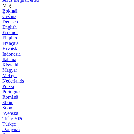
Jézus meghalt érted
Mag
Bokmål
Čeština
Deutsch
English
Español
Filipino
Français
Hrvatski
Indonesia
Italiana
Kiswahili
Magyar
Melayu
Nederlands
Polski
Português
Română
Shqip
Suomi
Svenska
Tiếng Việt
Türkçe
ελληνικά