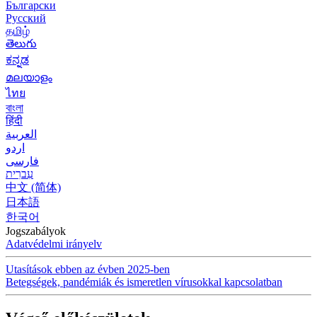
Български
Русский
தமிழ்
తెలుగు
ಕನ್ನಡ
മലയാളം
ไทย
বাংলা
हिंदी
العربية
اردو
فارسی
עִברִית
中文 (简体)
日本語
한국어
Jogszabályok
Adatvédelmi irányelv
Utasítások ebben az évben 2025-ben
Betegségek, pandémiák és ismeretlen vírusokkal kapcsolatban