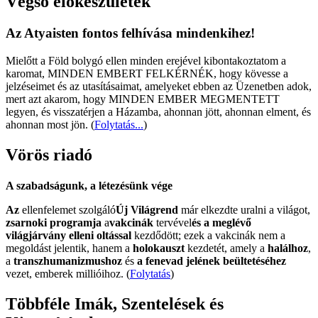
Végső előkészületek
Az Atyaisten fontos felhívása mindenkihez!
Mielőtt a Föld bolygó ellen minden erejével kibontakoztatom a
karomat, MINDEN EMBERT FELKÉRNÉK, hogy kövesse a
jelzéseimet és az utasításaimat, amelyeket ebben az Üzenetben adok,
mert azt akarom, hogy MINDEN EMBER MEGMENTETT
legyen, és visszatérjen a Házamba, ahonnan jött, ahonnan elment, és
ahonnan most jön.
(
Folytatás...
)
Vörös riadó
A szabadságunk, a létezésünk vége
Az
ellenfelemet szolgáló
Új Világrend
már elkezdte uralni a világot,
zsarnoki programja
a
vakcinák
tervével
és a meglévő
világjárvány elleni oltással
kezdődött; ezek a vakcinák nem a
megoldást jelentik, hanem a
holokauszt
kezdetét, amely a
halálhoz
,
a
transzhumanizmushoz
és
a fenevad jelének beültetéséhez
vezet, emberek millióihoz. (
Folytatás
)
Többféle Imák, Szentelések és