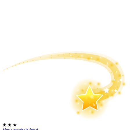
★
★
★