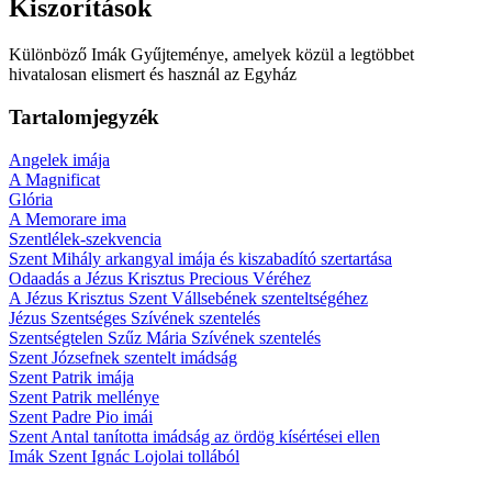
Kiszorítások
Különböző Imák Gyűjteménye, amelyek közül a legtöbbet
hivatalosan elismert és használ az Egyház
Tartalomjegyzék
Angelek imája
A Magnificat
Glória
A Memorare ima
Szentlélek-szekvencia
Szent Mihály arkangyal imája és kiszabadító szertartása
Odaadás a Jézus Krisztus Precious Véréhez
A Jézus Krisztus Szent Vállsebének szenteltségéhez
Jézus Szentséges Szívének szentelés
Szentségtelen Szűz Mária Szívének szentelés
Szent Józsefnek szentelt imádság
Szent Patrik imája
Szent Patrik mellénye
Szent Padre Pio imái
Szent Antal tanította imádság az ördög kísértései ellen
Imák Szent Ignác Lojolai tollából