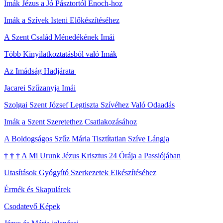
Imák Jézus a Jó Pásztortól Enoch-hoz
Imák a Szívek Isteni Előkészítéséhez
A Szent Család Ménedékének Imái
Több Kinyilatkoztatásból való Imák
Az Imádság Hadjárata
Jacarei Szűzanyja Imái
Szolgai Szent József Legtiszta Szívéhez Való Odaadás
Imák a Szent Szeretethez Csatlakozásához
A Boldogságos Szűz Mária Tisztítatlan Szíve Lángja
†
†
†
A Mi Urunk Jézus Krisztus 24 Órája a Passiójában
Utasítások Gyógyító Szerkezetek Elkészítéséhez
Érmék és Skapulárek
Csodatevő Képek