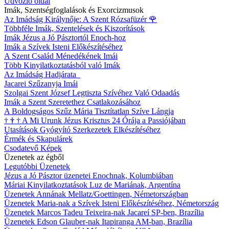
Üdvözlő oldal
Imák, Szentségfoglalások és Exorcizmusok
Az Imádság Királynője: A Szent Rózsafüzér
🌹
Többféle Imák, Szentelések és Kiszorítások
Imák Jézus a Jó Pásztortól Enoch-hoz
Imák a Szívek Isteni Előkészítéséhez
A Szent Család Ménedékének Imái
Több Kinyilatkoztatásból való Imák
Az Imádság Hadjárata
Jacarei Szűzanyja Imái
Szolgai Szent József Legtiszta Szívéhez Való Odaadás
Imák a Szent Szeretethez Csatlakozásához
A Boldogságos Szűz Mária Tisztítatlan Szíve Lángja
†
†
†
A Mi Urunk Jézus Krisztus 24 Órája a Passiójában
Utasítások Gyógyító Szerkezetek Elkészítéséhez
Érmék és Skapulárek
Csodatevő Képek
Üzenetek az égből
Legutóbbi Üzenetek
Jézus a Jó Pásztor üzenetei Enochnak, Kolumbiában
Máriai Kinyilatkoztatások Luz de Mariának, Argentína
Üzenetek Annának Mellatz/Goettingen, Németországban
Üzenetek Maria-nak a Szívek Isteni Előkészítéséhez, Németország
Üzenetek Marcos Tadeu Teixeira-nak Jacareí SP-ben, Brazília
Üzenetek Edson Glauber-nak Itapiranga AM-ban, Brazília