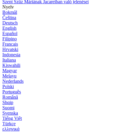
Szent Szűz Máriának Jacareíban való jelenései
Nyelv
Bokmål
Čeština
Deutsch
English
Español
Filipino
Français
Hrvatski
Indonesia
Italiana
Kiswahili
Magyar
Melayu
Nederlands
Polski
Português
Română
Shqip
Suomi
Svenska
Tiếng Việt
Türkçe
ελληνικά