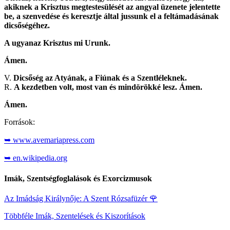
akiknek a Krisztus megtestesülését az angyal üzenete jelentette
be, a szenvedése és keresztje által jussunk el a feltámadásának
dicsőségéhez.
A ugyanaz Krisztus mi Urunk.
Ámen.
V.
Dicsőség az Atyának, a Fiúnak és a Szentléleknek.
R.
A kezdetben volt, most van és mindörökké lesz. Ámen.
Ámen.
Források:
➥ www.avemariapress.com
➥ en.wikipedia.org
Imák, Szentségfoglalások és Exorcizmusok
Az Imádság Királynője: A Szent Rózsafüzér
🌹
Többféle Imák, Szentelések és Kiszorítások