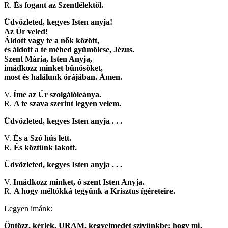
R.
És fogant az Szentlélektől.
Üdvözleted, kegyes Isten anyja!
Az Úr veled!
Áldott vagy te a nők között,
és áldott a te méhed gyümölcse, Jézus.
Szent Mária, Isten Anyja,
imádkozz minket bűnösöket,
most és halálunk órájában. Ámen.
V.
Íme az Úr szolgálóleánya.
R.
A te szava szerint legyen velem.
Üdvözleted, kegyes Isten anyja . . .
V.
És a Szó hús lett.
R.
És köztünk lakott.
Üdvözleted, kegyes Isten anyja . . .
V.
Imádkozz minket, ó szent Isten Anyja.
R.
A hogy méltókká tegyünk a Krisztus ígéreteire.
Legyen imánk:
Öntözz, kérlek, URAM, kegyelmedet szívünkbe; hogy mi,