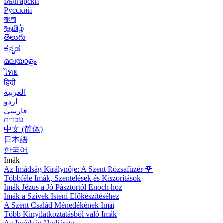
Български
Русский
বাংলা
বதமிழ்
తెలుగు
ಕನ್ನಡ
മലയാളം
ไทย
हिंदी
العربية
اردو
فارسی
עִברִית
中文 (简体)
日本語
한국어
Imák
Az Imádság Királynője: A Szent Rózsafüzér
🌹
Többféle Imák, Szentelések és Kiszorítások
Imák Jézus a Jó Pásztortól Enoch-hoz
Imák a Szívek Isteni Előkészítéséhez
A Szent Család Ménedékének Imái
Több Kinyilatkoztatásból való Imák
Az Imádság Hadjárata