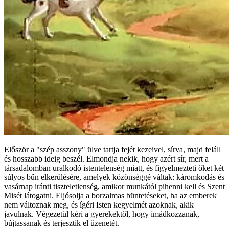
Először a "szép asszony" ülve tartja fejét kezeivel, sírva, majd feláll
és hosszabb ideig beszél. Elmondja nekik, hogy azért sír, mert a
társadalomban uralkodó istentelenség miatt, és figyelmezteti őket két
súlyos bűn elkerülésére, amelyek közönséggé váltak: káromkodás és
vasárnap iránti tiszteletlenség, amikor munkától pihenni kell és Szent
Misét látogatni. Eljósolja a borzalmas büntetéseket, ha az emberek
nem változnak meg, és ígéri Isten kegyelmét azoknak, akik
javulnak. Végezetül kéri a gyerekektől, hogy imádkozzanak,
bújtassanak és terjesztik el üzenetét.