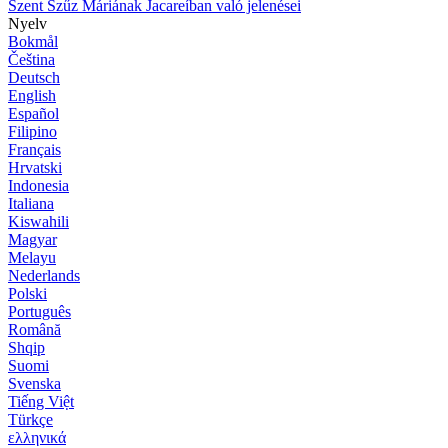
Szent Szűz Máriának Jacareíban való jelenései
Nyelv
Bokmål
Čeština
Deutsch
English
Español
Filipino
Français
Hrvatski
Indonesia
Italiana
Kiswahili
Magyar
Melayu
Nederlands
Polski
Português
Română
Shqip
Suomi
Svenska
Tiếng Việt
Türkçe
ελληνικά