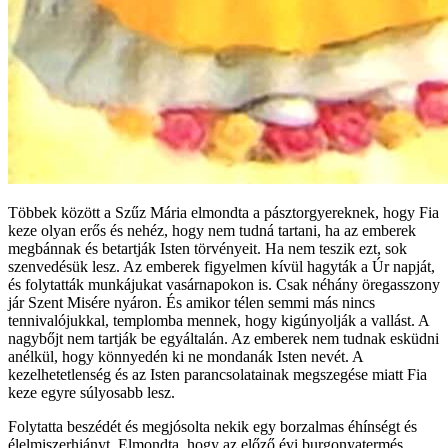
Többek között a Szűz Mária elmondta a pásztorgyereknek, hogy Fia
keze olyan erős és nehéz, hogy nem tudná tartani, ha az emberek
megbánnak és betartják Isten törvényeit. Ha nem teszik ezt, sok
szenvedésük lesz. Az emberek figyelmen kívül hagyták a Úr napját,
és folytatták munkájukat vasárnapokon is. Csak néhány öregasszony
jár Szent Misére nyáron. És amikor télen semmi más nincs
tennivalójukkal, templomba mennek, hogy kigúnyolják a vallást. A
nagybőjt nem tartják be egyáltalán. Az emberek nem tudnak esküdni
anélkül, hogy könnyedén ki ne mondanák Isten nevét. A
kezelhetetlenség és az Isten parancsolatainak megszegése miatt Fia
keze egyre súlyosabb lesz.
Folytatta beszédét és megjósolta nekik egy borzalmas éhínségt és
élelmiszerhiányt. Elmondta, hogy az előző évi burgonyatermés