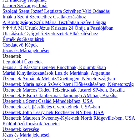
Jacarei Szűzanyja Imái
Szolgai Szent József Legtiszta Szívéhez Való Odaadás
Imák a Szent Szeretethez Csatlakozásához
A Boldogságos Szűz Mária Tisztítatlan Szíve Lángja
†
†
†
A Mi Urunk Jézus Krisztus 24 Órája a Passiójában
Utasítások Gyógyító Szerkezetek Elkészítéséhez
Érmék és Skapulárek
Csodatevő Képek
Jézus és Mária jelenései
Üzenetek
Legutóbbi Üzenetek
Jézus a Jó Pásztor üzenetei Enochnak, Kolumbiában
Máriai Kinyilatkoztatások Luz de Mariának, Argentína
Üzenetek Annának Mellatz/Goettingen, Németországban
Üzenetek Maria-nak a Szívek Isteni Előkészítéséhez, Németország
Üzenetek Marcos Tadeu Teixeira-nak Jacareí SP-ben, Brazília
Üzenetek Edson Glauber-nak Itapiranga AM-ban, Brazília
Üzenetek a Szent Család Ménedékéhez, USA
Üzenetek az Újjászületés Gyerekeinek, USA-ban
Üzenetek John Leary-nek Rochester NY-ben, USA
Üzenetek Maureen Sweeney-Kyle-nek North Ridgeville-ben, USA
Különböző források üzenetei
Üzenetek keresése
Jézus és Mária jelenései