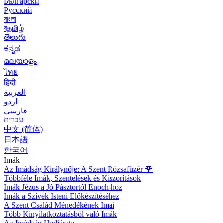
Български
Русский
বাংলা
বதமிழ்
తెలుగు
ಕನ್ನಡ
മലയാളം
ไทย
हिंदी
العربية
اردو
فارسی
עִברִית
中文 (简体)
日本語
한국어
Imák
Az Imádság Királynője: A Szent Rózsafüzér
🌹
Többféle Imák, Szentelések és Kiszorítások
Imák Jézus a Jó Pásztortól Enoch-hoz
Imák a Szívek Isteni Előkészítéséhez
A Szent Család Ménedékének Imái
Több Kinyilatkoztatásból való Imák
Az Imádság Hadjárata