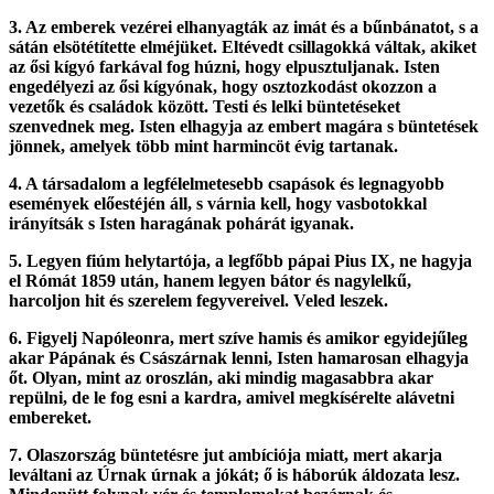
3. Az emberek vezérei elhanyagták az imát és a bűnbánatot, s a
sátán elsötétítette elméjüket. Eltévedt csillagokká váltak, akiket
az ősi kígyó farkával fog húzni, hogy elpusztuljanak. Isten
engedélyezi az ősi kígyónak, hogy osztozkodást okozzon a
vezetők és családok között. Testi és lelki büntetéseket
szenvednek meg. Isten elhagyja az embert magára s büntetések
jönnek, amelyek több mint harmincöt évig tartanak.
4. A társadalom a legfélelmetesebb csapások és legnagyobb
események előestéjén áll, s várnia kell, hogy vasbotokkal
irányítsák s Isten haragának pohárát igyanak.
5. Legyen fiúm helytartója, a legfőbb pápai Pius IX, ne hagyja
el Rómát 1859 után, hanem legyen bátor és nagylelkű,
harcoljon hit és szerelem fegyvereivel. Veled leszek.
6. Figyelj Napóleonra, mert szíve hamis és amikor egyidejűleg
akar Pápának és Császárnak lenni, Isten hamarosan elhagyja
őt. Olyan, mint az oroszlán, aki mindig magasabbra akar
repülni, de le fog esni a kardra, amivel megkísérelte alávetni
embereket.
7. Olaszország büntetésre jut ambíciója miatt, mert akarja
leváltani az Úrnak úrnak a jókát; ő is háborúk áldozata lesz.