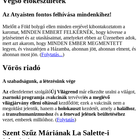
Végső előkészületek
Az Atyaisten fontos felhívása mindenkihez!
Mielőtt a Föld bolygó ellen minden erejével kibontakoztatom a
karomat, MINDEN EMBERT FELKÉRNÉK, hogy kövesse a
jelzéseimet és az utasításaimat, amelyeket ebben az Üzenetben adok,
mert azt akarom, hogy MINDEN EMBER MEGMENTETT
legyen, és visszatérjen a Házamba, ahonnan jött, ahonnan elment, és
ahonnan most jön.
(
Folytatás...
)
Vörös riadó
A szabadságunk, a létezésünk vége
Az
ellenfelemet szolgáló
Új Világrend
már elkezdte uralni a világot,
zsarnoki programja
a
vakcinák
tervével
és a meglévő
világjárvány elleni oltással
kezdődött; ezek a vakcinák nem a
megoldást jelentik, hanem a
holokauszt
kezdetét, amely a
halálhoz
,
a
transzhumanizmushoz
és
a fenevad jelének beültetéséhez
vezet, emberek millióihoz. (
Folytatás
)
Szent Szűz Máriának La Salette-i