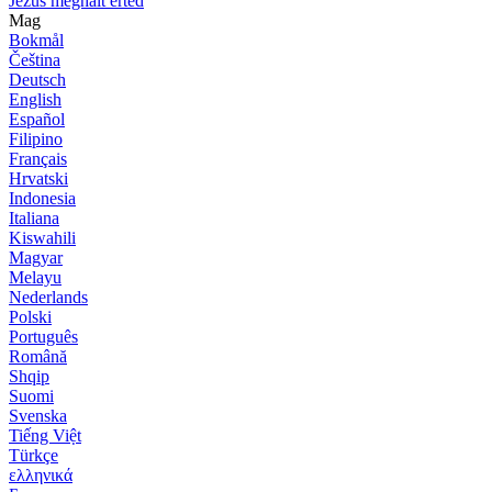
Jézus meghalt érted
Mag
Bokmål
Čeština
Deutsch
English
Español
Filipino
Français
Hrvatski
Indonesia
Italiana
Kiswahili
Magyar
Melayu
Nederlands
Polski
Português
Română
Shqip
Suomi
Svenska
Tiếng Việt
Türkçe
ελληνικά