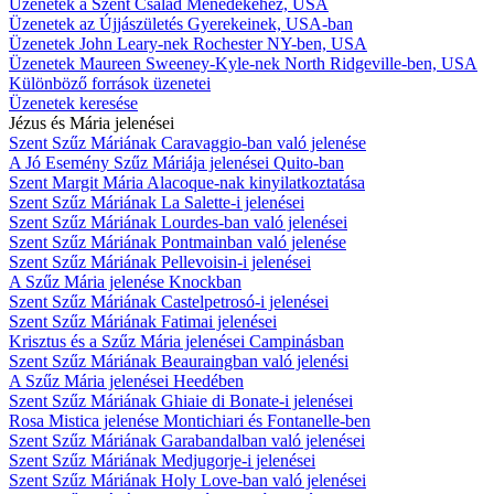
Üzenetek a Szent Család Ménedékéhez, USA
Üzenetek az Újjászületés Gyerekeinek, USA-ban
Üzenetek John Leary-nek Rochester NY-ben, USA
Üzenetek Maureen Sweeney-Kyle-nek North Ridgeville-ben, USA
Különböző források üzenetei
Üzenetek keresése
Jézus és Mária jelenései
Szent Szűz Máriának Caravaggio-ban való jelenése
A Jó Esemény Szűz Máriája jelenései Quito-ban
Szent Margit Mária Alacoque-nak kinyilatkoztatása
Szent Szűz Máriának La Salette-i jelenései
Szent Szűz Máriának Lourdes-ban való jelenései
Szent Szűz Máriának Pontmainban való jelenése
Szent Szűz Máriának Pellevoisin-i jelenései
A Szűz Mária jelenése Knockban
Szent Szűz Máriának Castelpetrosó-i jelenései
Szent Szűz Máriának Fatimai jelenései
Krisztus és a Szűz Mária jelenései Campinásban
Szent Szűz Máriának Beauraingban való jelenési
A Szűz Mária jelenései Heedében
Szent Szűz Máriának Ghiaie di Bonate-i jelenései
Rosa Mistica jelenése Montichiari és Fontanelle-ben
Szent Szűz Máriának Garabandalban való jelenései
Szent Szűz Máriának Medjugorje-i jelenései
Szent Szűz Máriának Holy Love-ban való jelenései