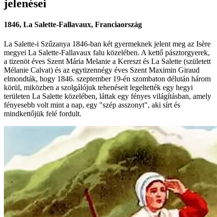
jelenései
1846, La Salette-Fallavaux, Franciaország
La Salette-i Szűzanya 1846-ban két gyermeknek jelent meg az Isère
megyei La Salette-Fallavaux falu közelében. A kettő pásztorgyerek,
a tizenöt éves Szent Mária Melanie a Kereszt és La Salette (született
Mélanie Calvat) és az egytizennégy éves Szent Maximin Giraud
elmondták, hogy 1846. szeptember 19-én szombaton délután három
körül, miközben a szolgálójuk tehenéseit legeltették egy hegyi
területen La Salette közelében, láttak egy fényes világításban, amely
fényesebb volt mint a nap, egy "szép asszonyt", aki sírt és
mindkettőjük felé fordult.