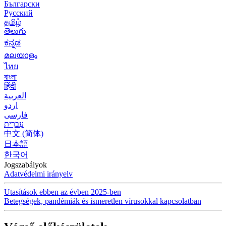
Български
Русский
தமிழ்
తెలుగు
ಕನ್ನಡ
മലയാളം
ไทย
বাংলা
हिंदी
العربية
اردو
فارسی
עִברִית
中文 (简体)
日本語
한국어
Jogszabályok
Adatvédelmi irányelv
Utasítások ebben az évben 2025-ben
Betegségek, pandémiák és ismeretlen vírusokkal kapcsolatban