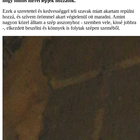
hogy fontos hírrel lépjek hozzátok."
Ezek a szeretettel és kedvességgel teli szavak miatt akartam repülni
hozzá, és szívem örömmel akart végtelenül ott maradni. Amint
nagyon közel álltam a szép asszonyhoz - szemben vele, kissé jobbra
-, elkezdett beszélni és könnyek is folytak szépen szeméből.