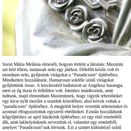
Szent Mária Melánia elmeséli, hogyan történt a látomás: Maximin
azt kért tőlem, mutassak neki egy játékot. Délelőtt későn volt és
mondtam neki, gyűjtsünk virágokat a "Paradicsom" építéséhez.
Mindketten hozzálátunk. Hamarosan sokféle színű virágokat
gyűjtöttünk össze. A kisvárosból hallatszott az Angélusz harangja,
mert az ég tiszta és felhőtlen volt. Istenhez imádkoztuk, amit
tudtunk, majd elmondtam Maximinnek, hogy vigyük tehenőinket
egy kicsi nyílt mezőre a szurdok közelében, ahol kövek voltak a
"paradicsom" építéséhez. A megjelölt helyre vezettük teheneinket és
azonnal elfogyasztottuk egyszerű ebédünket. Ezután hozzálátunk
kőgyűjtéshez az apró házikónk építéséhez; ez egy első emeletből
állt, amit lakhelyünknek neveztünk el, valamint egy emeletből,
amelyet "Paradicsom"nak hívtunk. Ezt a szintet különböző színű