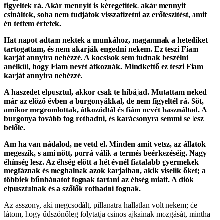
figyeltek rá. Akár mennyit is kéregetitek, akár mennyit
csináltok, soha nem tudjátok visszafizetni az erőfeszítést, amit
én tettem értetek.
Hat napot adtam nektek a munkához, magamnak a hetediket
tartogattam, és nem akarják engedni nekem. Ez teszi Fiam
karját annyira nehézzé. A kocsisok sem tudnak beszélni
anélkül, hogy Fiam nevét átkoznák. Mindkettő ez teszi Fiam
karját annyira nehézzé.
A ha­szedet elpusztul, akkor csak te hibájad. Mutattam neked
már az előző évben a burgonyákkal, de nem figyeltél rá. Sőt,
amikor megromlottak, átkozódtál és fiám nevét használtad. A
burgonya tovább fog rothadni, és karácsonyra semmi se lesz
belőle.
A­m ha van nádalod, ne vetd el. Minden amit vetsz, az állatok
megeszik, s ami nőtt, porrá válik a termés beérkezéséig. Nagy
éhínség lesz. Az éhség előtt a hét évnél fiatalabb gyermekek
megfáznak és meghalnak azok karjaiban, akik viselik őket; a
többiek bűnbánatot fognak tartani az éhség miatt. A diók
elpusztulnak és a szőlők rothadni fognak.
A­z asszony, aki megcsodált, pillanatra hallatlan volt nekem; de
látom, hogy űdszönőleg folytatja csinos ajkainak mozgását, mintha