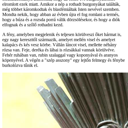
elromlott ezek miatt. Amikor a nép a rothadt burgonyákat találták,
még többet káromkodtak és blasfémiáltak Isten nevével szemben.
Mondta nekik, hogy abban az évben újra el fog romlani a termés,
hogy a búza és a rozsda porrá válik dörzsölésekor, és hogy a diók
elfognak és a szőlő rothadni kezd.
A fény, amelyben megjelenik és teljesen körülveszi őket hármat is,
egy nagy kereszttől származik, amelyet mellén visel és amelyet
kalapács és kés vesz körbe. Vállán láncot visel, mellette néhány
rózsa van. Feje, deréka és lábai is rózsákkal vannak körülvéve.
Fehér ruhában van, rubin szalaggal vagy koponyával és aranyos
köpenyével. A végén a "szép asszony" egy lejtőn felmegy és fénybe
burkolózva tűnik el.