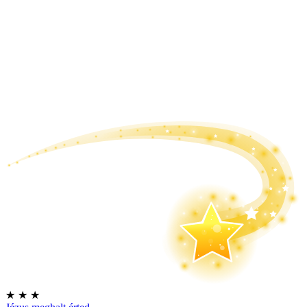
★
★
★