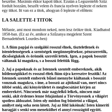
beszélne. Maximin ekkor kapott titkot. Ezután a Legszentebb Szűz
fordult hozzám, beszélt velem és francia nyelven leplezte el nekem
egy titkot. Itt van ez a titok, ahogyan ő leplezte el előttem:
LA SALETTE-I TITOK
Mélanie, ami most mondom neked, nem lesz örökre titok. Kiadhatod
1858-ban. (Ez az év, amikor a Szűzanya megjelent Szent
Bernadettének Lourdes-ben)
1. A fiúm papjai és szolgálói rosszul élnek, tiszteletlenek és
istentelenségesek a szentségek megünneplésekor, pénzszeretők,
dicsőséglakók és örömök szeretői lettek. Igen, a papok bosszút
váltanak ki magukra, s a bosszú felettük függ.
2. Jaj a papoknak és az Istennek szentelt embereknek, akik
hűtlenségükkel és rosszul éltek fiúm újra keresztre feszítik! Az
Istennek szentelt emberek bűnei mennybe kiáltanak s bosszút
vonznak magukra, s íme, a bosszú az ajtóknál van, mert nincs
többé senki, aki könyörületet és megbocsátást kérjen az
emberekért. Nincsenek már nagylelkű lelkek, nincsen már
senki, akit érdemes lenne felajánlani a Törvényesnek a világért
spotless áldozatot. Isten oly módon fog büntetni a világot,
amilyet még soha nem látott. Jaj az föld lakóinak! Isten kimeríti
haragját s senki sem menekülhet el annyi rosszágtól együtt.