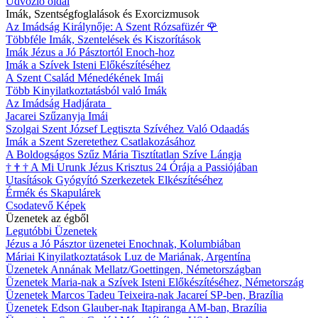
Üdvözlő oldal
Imák, Szentségfoglalások és Exorcizmusok
Az Imádság Királynője: A Szent Rózsafüzér
🌹
Többféle Imák, Szentelések és Kiszorítások
Imák Jézus a Jó Pásztortól Enoch-hoz
Imák a Szívek Isteni Előkészítéséhez
A Szent Család Ménedékének Imái
Több Kinyilatkoztatásból való Imák
Az Imádság Hadjárata
Jacarei Szűzanyja Imái
Szolgai Szent József Legtiszta Szívéhez Való Odaadás
Imák a Szent Szeretethez Csatlakozásához
A Boldogságos Szűz Mária Tisztítatlan Szíve Lángja
†
†
†
A Mi Urunk Jézus Krisztus 24 Órája a Passiójában
Utasítások Gyógyító Szerkezetek Elkészítéséhez
Érmék és Skapulárek
Csodatevő Képek
Üzenetek az égből
Legutóbbi Üzenetek
Jézus a Jó Pásztor üzenetei Enochnak, Kolumbiában
Máriai Kinyilatkoztatások Luz de Mariának, Argentína
Üzenetek Annának Mellatz/Goettingen, Németországban
Üzenetek Maria-nak a Szívek Isteni Előkészítéséhez, Németország
Üzenetek Marcos Tadeu Teixeira-nak Jacareí SP-ben, Brazília
Üzenetek Edson Glauber-nak Itapiranga AM-ban, Brazília