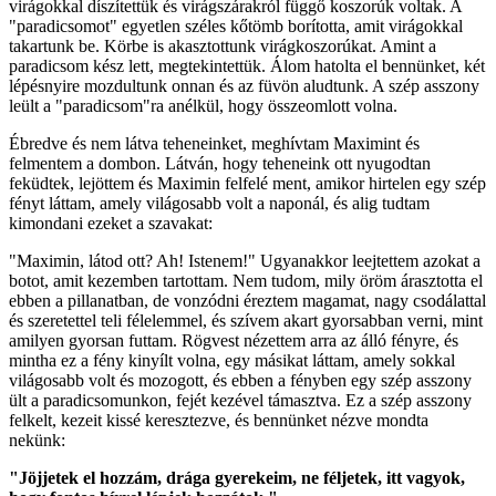
virágokkal díszítettük és virágszárakról függő koszorúk voltak. A
"paradicsomot" egyetlen széles kőtömb borította, amit virágokkal
takartunk be. Körbe is akasztottunk virágkoszorúkat. Amint a
paradicsom kész lett, megtekintettük. Álom hatolta el bennünket, két
lépésnyire mozdultunk onnan és az füvön aludtunk. A szép asszony
leült a "paradicsom"ra anélkül, hogy összeomlott volna.
Ébredve és nem látva teheneinket, meghívtam Maximint és
felmentem a dombon. Látván, hogy teheneink ott nyugodtan
feküdtek, lejöttem és Maximin felfelé ment, amikor hirtelen egy szép
fényt láttam, amely világosabb volt a naponál, és alig tudtam
kimondani ezeket a szavakat:
"Maximin, látod ott? Ah! Istenem!" Ugyanakkor leejtettem azokat a
botot, amit kezemben tartottam. Nem tudom, mily öröm árasztotta el
ebben a pillanatban, de vonzódni éreztem magamat, nagy csodálattal
és szeretettel teli félelemmel, és szívem akart gyorsabban verni, mint
amilyen gyorsan futtam. Rögvest nézettem arra az álló fényre, és
mintha ez a fény kinyílt volna, egy másikat láttam, amely sokkal
világosabb volt és mozogott, és ebben a fényben egy szép asszony
ült a paradicsomunkon, fejét kezével támasztva. Ez a szép asszony
felkelt, kezeit kissé keresztezve, és bennünket nézve mondta
nekünk:
"Jöjjetek el hozzám, drága gyerekeim, ne féljetek, itt vagyok,