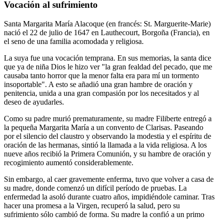
Vocación al sufrimiento
Santa Margarita María Alacoque (en francés: St. Marguerite-Marie)
nació el 22 de julio de 1647 en Lauthecourt, Borgoña (Francia), en
el seno de una familia acomodada y religiosa.
La suya fue una vocación temprana. En sus memorias, la santa dice
que ya de niña Dios le hizo ver "la gran fealdad del pecado, que me
causaba tanto horror que la menor falta era para mí un tormento
insoportable". A esto se añadió una gran hambre de oración y
penitencia, unida a una gran compasión por los necesitados y al
deseo de ayudarles.
Como su padre murió prematuramente, su madre Filiberte entregó a
la pequeña Margarita María a un convento de Clarisas. Paseando
por el silencio del claustro y observando la modestia y el espíritu de
oración de las hermanas, sintió la llamada a la vida religiosa. A los
nueve años recibió la Primera Comunión, y su hambre de oración y
recogimiento aumentó considerablemente.
Sin embargo, al caer gravemente enferma, tuvo que volver a casa de
su madre, donde comenzó un difícil período de pruebas. La
enfermedad la asoló durante cuatro años, impidiéndole caminar. Tras
hacer una promesa a la Virgen, recuperó la salud, pero su
sufrimiento sólo cambió de forma. Su madre la confió a un primo