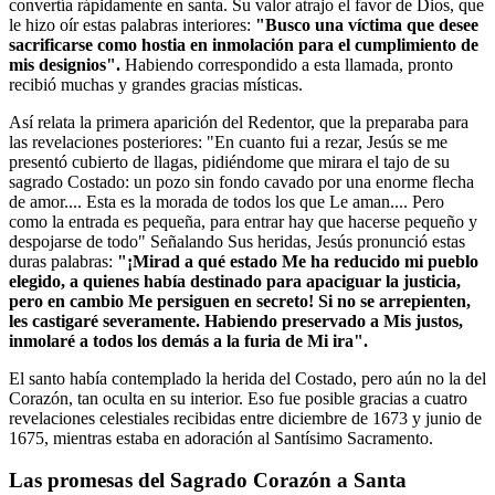
convertía rápidamente en santa. Su valor atrajo el favor de Dios, que
le hizo oír estas palabras interiores:
"Busco una víctima que desee
sacrificarse como hostia en inmolación para el cumplimiento de
mis designios".
Habiendo correspondido a esta llamada, pronto
recibió muchas y grandes gracias místicas.
Así relata la primera aparición del Redentor, que la preparaba para
las revelaciones posteriores: "En cuanto fui a rezar, Jesús se me
presentó cubierto de llagas, pidiéndome que mirara el tajo de su
sagrado Costado: un pozo sin fondo cavado por una enorme flecha
de amor.... Esta es la morada de todos los que Le aman.... Pero
como la entrada es pequeña, para entrar hay que hacerse pequeño y
despojarse de todo" Señalando Sus heridas, Jesús pronunció estas
duras palabras:
"¡Mirad a qué estado Me ha reducido mi pueblo
elegido, a quienes había destinado para apaciguar la justicia,
pero en cambio Me persiguen en secreto! Si no se arrepienten,
les castigaré severamente. Habiendo preservado a Mis justos,
inmolaré a todos los demás a la furia de Mi ira".
El santo había contemplado la herida del Costado, pero aún no la del
Corazón, tan oculta en su interior. Eso fue posible gracias a cuatro
revelaciones celestiales recibidas entre diciembre de 1673 y junio de
1675, mientras estaba en adoración al Santísimo Sacramento.
Las promesas del Sagrado Corazón a Santa