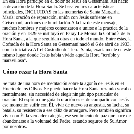
En esa Hora participó en el dolor de Jesús en Getsemaní. Así nació
la devoción de la Hora Santa. Se basa en tres características
principales, INCLUIDAS en las memorias de Santa Margarita
María: oración de reparación, unión con Jesús sufriente en
Getsemaní, acciones de humillación.A la luz de este mensaje,
muchos hombres y mujeres comenzaron a unirse a la práctica de la
oración y en 1829 se instituyó en Paray Le Monial la Cofradía de la
Hora Santa, a la que seguirían otras en todo el mundo. Entre éstas, la
Cofradía de la Hora Santa en Getsemaní nació el 6 de abril de 1933,
con la iniciativa AT el Custodio de Tierra Santa, exactamente en este
mismo lugar donde Jesús había vivido aquella Hora "terrible y
maravillosa".
Cómo rezar la Hora Santa
Se trata de una hora de meditación sobre la agonía de Jesús en el
Huerto de los Olivos. Se puede hacer la Hora Santa rezando vocal o
mentalmente, sin necesidad de elegir ningún tipo particular de
oración. El espíritu que guía la oración es el de compartir con Jesús
ese momento: sufrir con Él, vivir de nuevo su angustia, su lucha, su
batalla, su resistencia a ese cáliz de amargura. Pero también significa
vivir con Él la verdadera alegría, ese sentimiento de paz que nace de
abandonarse a la voluntad del Padre, estando seguros de Su Amor
por nosotros.