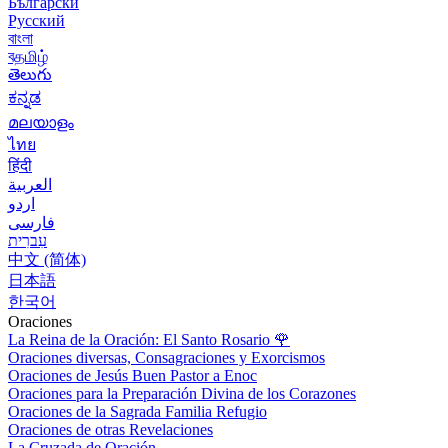
Български
Русский
বাংলা
বதமிழ்
తెలుగు
ಕನ್ನಡ
മലയാളം
ไทย
हिंदी
العربية
اردو
فارسی
עִברִית
中文 (简体)
日本語
한국어
Oraciones
La Reina de la Oración: El Santo Rosario
🌹
Oraciones diversas, Consagraciones y Exorcismos
Oraciones de Jesús Buen Pastor a Enoc
Oraciones para la Preparación Divina de los Corazones
Oraciones de la Sagrada Familia Refugio
Oraciones de otras Revelaciones
La Cruzada de Oración