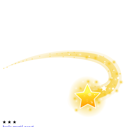
★
★
★