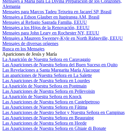
Mensajes a María para La Divina Preparación de los Corazones,
Alemania
Mensajes para Marcos Tadeu Teixeira en Jacareí SP, Brasil
Mensajes a Edson Glauber en Itapiranga AM, Brasil
Mensajes al Refugio Sagrada Familia, EEUU
Mensajes a los Hijos de la Renovación, EEUU
Mensajes para John Leary en Rochester NY, EEUU
Mensajes a Maureen Sweeney-Kyle en North Ridgeville, EEUU
Mensajes de diversas orígenes
Busca en los Mensajes
Apariciones de Jesús y María
La Aparición de Nuestra Señora en Caravaggio
Las Apariciones de Nuestra Señora del Buen Suceso en Quito
Las Revelaciones a Santa Margarita María Alacoque
Las apariciones de Nuestra Señora en La Salette
Las Apariciones de Nuestra Señora en Lourdes
La Aparición de Nuestra Señora en Pontmain
Las Apariciones de Nuestra Señora en Pellevoisin
La Aparición de Nuestra Señora en Knock
Las Apariciones de Nuestra Señora en Castelpetroso
Las Apariciones de Nuestra Señora en Fátima
Las Apariciones de Nuestro Señor y Nuestra Señora en Campinas
Las Apariciones de Nuestra Señora en Beauraing
Las Apariciones de Nuestra Señora en Heede
Las Apariciones de Nuestra Señora en Ghiaie di Bonate