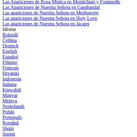
Las Apariciones de Rosa Mistica en Montichiari y Fontanelle
Las Apariciones de Nuestra Señora en Garabandal
Las apariciones de Nuestra Señora en Medjugorje
Las apariciones de Nuestra Señora en Holy Love
Las apariciones de Nuestra Señora en Jacarei
Idioma
Bokmål
Čeština
Deutsch
English
Español
Filipino
Français
Hrvatski
Indonesia
Italiana
Kiswahili
Magyar
Melayu
Nederlands
Polski
Português
Română
Shqip
Suomi