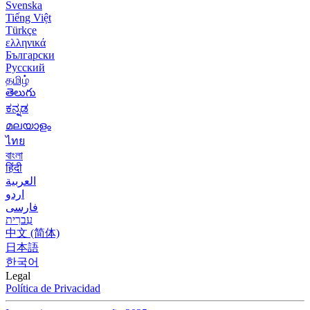
Svenska
Tiếng Việt
Türkçe
ελληνικά
Български
Русский
தமிழ்
తెలుగు
ಕನ್ನಡ
മലയാളം
ไทย
বাংলা
हिंदी
العربية
اردو
فارسی
עִברִית
中文 (简体)
日本語
한국어
Legal
Política de Privacidad