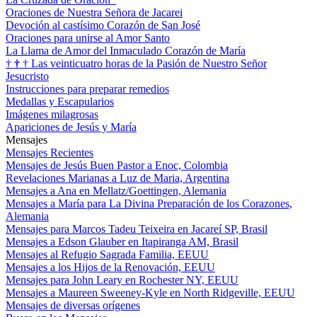
Oraciones de Nuestra Señora de Jacarei
Devoción al castísimo Corazón de San José
Oraciones para unirse al Amor Santo
La Llama de Amor del Inmaculado Corazón de María
†
†
†
Las veinticuatro horas de la Pasión de Nuestro Señor
Jesucristo
Instrucciones para preparar remedios
Medallas y Escapularios
Imágenes milagrosas
Apariciones de Jesús y María
Mensajes
Mensajes Recientes
Mensajes de Jesús Buen Pastor a Enoc, Colombia
Revelaciones Marianas a Luz de Maria, Argentina
Mensajes a Ana en Mellatz/Goettingen, Alemania
Mensajes a María para La Divina Preparación de los Corazones,
Alemania
Mensajes para Marcos Tadeu Teixeira en Jacareí SP, Brasil
Mensajes a Edson Glauber en Itapiranga AM, Brasil
Mensajes al Refugio Sagrada Familia, EEUU
Mensajes a los Hijos de la Renovación, EEUU
Mensajes para John Leary en Rochester NY, EEUU
Mensajes a Maureen Sweeney-Kyle en North Ridgeville, EEUU
Mensajes de diversas orígenes