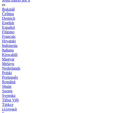
Jesús murió por ti
es
Bokmål
Čeština
Deutsch
English
Español
Filipino
Français
Hrvatski
Indonesia
Italiana
Kiswahili
Magyar
Melayu
Nederlands
Polski
Português
Română
Shqip
Suomi
Svenska
Tiếng Việt
Türkçe
ελληνικά