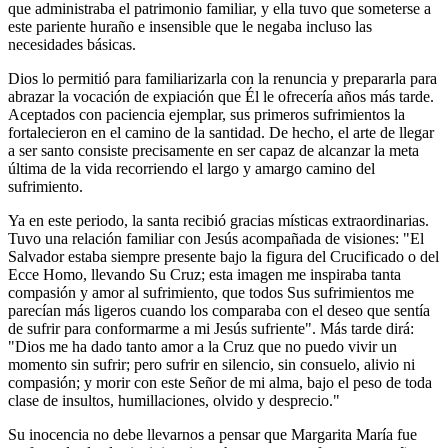
que administraba el patrimonio familiar, y ella tuvo que someterse a
este pariente huraño e insensible que le negaba incluso las
necesidades básicas.
Dios lo permitió para familiarizarla con la renuncia y prepararla para
abrazar la vocación de expiación que Él le ofrecería años más tarde.
Aceptados con paciencia ejemplar, sus primeros sufrimientos la
fortalecieron en el camino de la santidad. De hecho, el arte de llegar
a ser santo consiste precisamente en ser capaz de alcanzar la meta
última de la vida recorriendo el largo y amargo camino del
sufrimiento.
Ya en este periodo, la santa recibió gracias místicas extraordinarias.
Tuvo una relación familiar con Jesús acompañada de visiones: "El
Salvador estaba siempre presente bajo la figura del Crucificado o del
Ecce Homo, llevando Su Cruz; esta imagen me inspiraba tanta
compasión y amor al sufrimiento, que todos Sus sufrimientos me
parecían más ligeros cuando los comparaba con el deseo que sentía
de sufrir para conformarme a mi Jesús sufriente". Más tarde dirá:
"Dios me ha dado tanto amor a la Cruz que no puedo vivir un
momento sin sufrir; pero sufrir en silencio, sin consuelo, alivio ni
compasión; y morir con este Señor de mi alma, bajo el peso de toda
clase de insultos, humillaciones, olvido y desprecio."
Su inocencia no debe llevarnos a pensar que Margarita María fue