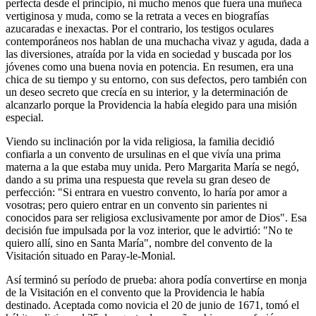
perfecta desde el principio, ni mucho menos que fuera una muñeca
vertiginosa y muda, como se la retrata a veces en biografías
azucaradas e inexactas. Por el contrario, los testigos oculares
contemporáneos nos hablan de una muchacha vivaz y aguda, dada a
las diversiones, atraída por la vida en sociedad y buscada por los
jóvenes como una buena novia en potencia. En resumen, era una
chica de su tiempo y su entorno, con sus defectos, pero también con
un deseo secreto que crecía en su interior, y la determinación de
alcanzarlo porque la Providencia la había elegido para una misión
especial.
Viendo su inclinación por la vida religiosa, la familia decidió
confiarla a un convento de ursulinas en el que vivía una prima
materna a la que estaba muy unida. Pero Margarita María se negó,
dando a su prima una respuesta que revela su gran deseo de
perfección: "Si entrara en vuestro convento, lo haría por amor a
vosotras; pero quiero entrar en un convento sin parientes ni
conocidos para ser religiosa exclusivamente por amor de Dios". Esa
decisión fue impulsada por la voz interior, que le advirtió: "No te
quiero allí, sino en Santa María", nombre del convento de la
Visitación situado en Paray-le-Monial.
Así terminó su período de prueba: ahora podía convertirse en monja
de la Visitación en el convento que la Providencia le había
destinado. Aceptada como novicia el 20 de junio de 1671, tomó el