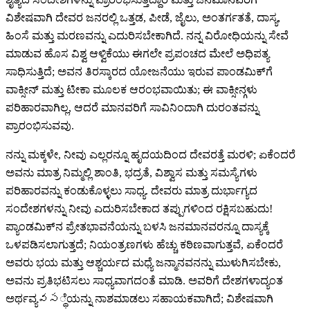
ವಿಶೇಷವಾಗಿ ದೇವರ ಜನರಲ್ಲಿ ಒತ್ತಡ, ಪೀಡೆ, ಜೈಲು, ಅಂತರ್ಗತತೆ, ದಾಸ್ಯ,
ಹಿಂಸೆ ಮತ್ತು ಮರಣವನ್ನು ಎದುರಿಸಬೇಕಾಗಿದೆ. ನನ್ನ ವಿರೋಧಿಯನ್ನು ಸೇವೆ
ಮಾಡುವ ಹೊಸ ವಿಶ್ವ ಆಳ್ವಿಕೆಯು ಈಗಲೇ ಪ್ರಪಂಚದ ಮೇಲೆ ಅಧಿಪತ್ಯ
ಸಾಧಿಸುತ್ತಿದೆ; ಅವನ ತಿರಸ್ಕಾರದ ಯೋಜನೆಯು ಇರುವ ಪಾಂಡಮಿಕ್‌ಗೆ
ವಾಕ್ಸೀನ್ ಮತ್ತು ಟೀಕಾ ಮೂಲಕ ಆರಂಭವಾಯಿತು; ಈ ವಾಕ್ಸೀನ್ಗಳು
ಪರಿಹಾರವಾಗಿಲ್ಲ, ಆದರೆ ಮಾನವರಿಗೆ ಸಾವಿನಿಂದಾಗಿ ದುರಂತವನ್ನು
ಪ್ರಾರಂಭಿಸುವವು.
ನನ್ನು ಮಕ್ಕಳೇ, ನೀವು ಎಲ್ಲರನ್ನೂ ಹೃದಯದಿಂದ ದೇವರತ್ತೆ ಮರಳಿ; ಏಕೆಂದರೆ
ಅವನು ಮಾತ್ರ ನಿಮ್ಮಲ್ಲಿ ಶಾಂತಿ, ಭದ್ರತೆ, ವಿಶ್ವಾಸ ಮತ್ತು ಸಮಸ್ಯೆಗಳು
ಪರಿಹಾರವನ್ನು ಕಂಡುಕೊಳ್ಳಲು ಸಾಧ್ಯ. ದೇವರು ಮಾತ್ರ ದುರ್ಭಾಗ್ಯದ
ಸಂದೇಶಗಳನ್ನು ನೀವು ಎದುರಿಸಬೇಕಾದ ತಪ್ಪುಗಳಿಂದ ರಕ್ಷಿಸಬಹುದು!
ಪ್ಯಾಂಡಮಿಕ್‌ನ ಪ್ರೇತಭಾವನೆಯನ್ನು ಬಳಸಿ ಜನಮಾನವರನ್ನೂ ದಾಸ್ಯಕ್ಕೆ
ಒಳಪಡಿಸಲಾಗುತ್ತದೆ; ನಿಯಂತ್ರಣಗಳು ಹೆಚ್ಚು ಕಠಿಣವಾಗುತ್ತವೆ, ಏಕೆಂದರೆ
ಅವರು ಭಯ ಮತ್ತು ಆಶ್ಚರ್ಯದ ಮಧ್ಯೆ ಜನ್ಮಾನವನನ್ನು ಮುಳುಗಿಸಬೇಕು,
ಅವನು ಪ್ರತಿಭಟಿಸಲು ಸಾಧ್ಯವಾಗದಂತೆ ಮಾಡಿ. ಅವರಿಗೆ ದೇಶಗಳಾದ್ಯಂತ
ಅರ್ಥವ್ಯవస್ಥೆಯನ್ನು ನಾಶಮಾಡಲು ಸಹಾಯಕವಾಗಿದೆ; ವಿಶೇಷವಾಗಿ