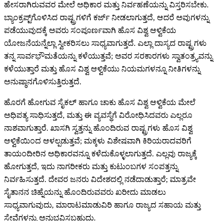
ಹೇಸರಾಗಿರುವವರ ಮೇಲೆ ಅಧಿಕಾರ ಮತ್ತು ನಿರ್ವಹಣೆಯನ್ನು ವಿಸ್ತರಿಸಬೇಕು.
ಬ್ಯಾಂಕ್ರಪ್ಟ್‌ಗೊಳಿಸಿದ ರಾಷ್ಟ್ರಗಳಿಗೆ ಕರ್ಜ್ ನೀಡಲಾಗುತ್ತದೆ, ಆದರೆ ಅವುಗಳನ್ನು
ಪಡೆಯುವುದಕ್ಕೆ ಅವರು ಸಂಪೂರ್ಣವಾಗಿ ಹೊಸ ವಿಶ್ವ ಆಳ್ವಿಕೆಯ
ಯೋಜನೆಯನ್ನೆಲ್ಲಾ ಸ್ವೀಕರಿಸಲು ಸಾಧ್ಯವಾಗುತ್ತದೆ. ಎಲ್ಲಾ ದಾಸ್ಯದ ರಾಷ್ಟ್ರಗಳು
ತನ್ನ ಸಾರ್ವಭೌಮತೆಯನ್ನು ಕಳೆಯುತ್ತವೆ; ಅವರ ಸರಕಾರಗಳು ಸ್ವಾತಂತ್ರ್ಯವನ್ನು
ಕಳೆಯುತ್ತಾರೆ ಮತ್ತು ಹೊಸ ವಿಶ್ವ ಆಳ್ವಿಕೆಯು ನಿಯಮಗಳನ್ನೂ ನೀತಿಗಳನ್ನು
ಅನುಷ್ಠಾನಗೊಳಿಸುತ್ತಿರುತ್ತದೆ.
ಹೊರಗೆ ಹೋಗುವ ಸೈಕಲ್‌ ಹಾಗೂ ಚಾಕು ಹೊಸ ವಿಶ್ವ ಆಳ್ವಿಕೆಯ ಮೇಲೆ
ಅಧಿಪತ್ಯ ಸಾಧಿಸುತ್ತದೆ, ಮತ್ತು ಈ ವ್ಯವಸ್ಥೆಗೆ ವಿರೋಧಿಸಿದವರು ಎಲ್ಲರೂ
ನಾಶವಾಗುತ್ತಾರೆ. ಖಾಸಗಿ ಸ್ವತ್ತನ್ನು ಹೊಂದಿರುವ ರಾಷ್ಟ್ರಗಳು ಹೊಸ ವಿಶ್ವ
ಆಳ್ವಿಕೆಯಿಂದ ಆಳಲ್ಪಡುತ್ತವೆ; ಮಕ್ಕಳು ವಿಶೇಷವಾಗಿ ಕಿರಿಯರಾದವರಿಗೆ
ತಾಯಂದೀರಿನ ಅಧಿಕಾರವನ್ನೂ ಕಳೆದುಕೊಳ್ಳಲಾಗುತ್ತದೆ. ಎಲ್ಲವು ರಾಜ್ಯಕ್ಕೆ
ಹೋಗುತ್ತದೆ, ಇದು ನಾಗರೀಕರು ಮತ್ತು ಕುಟುಂಬಗಳ ಸಂಪತ್ತನ್ನು
ನಿರ್ವಹಿಸುತ್ತದೆ. ದೇವರ ಜನರು ವಿದೇಶದಲ್ಲಿ ನಡೆದಾಡುತ್ತಾರೆ; ಮಾತ್ರವೇ
ಸೈತಾನನ ಚಿಹ್ನೆಯನ್ನು ಹೊಂದಿರುವವರು ಖರೀದು ಮಾಡಲು
ಸಾಧ್ಯವಾಗುವುದು, ಮಾರಾಟಮಾಡುವಿರಿ ಹಾಗೂ ರಾಜ್ಯದ ಸಹಾಯ ಮತ್ತು
ಸೇವೆಗಳನ್ನು ಅನುಭವಿಸಬಹುದು.