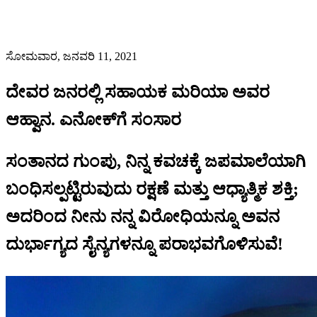
ಸೋಮವಾರ, ಜನವರಿ 11, 2021
ದೇವರ ಜನರಲ್ಲಿ ಸಹಾಯಕ ಮರಿಯಾ ಅವರ
ಆಹ್ವಾನ. ಎನೋಕ್‌ಗೆ ಸಂಸಾರ
ಸಂತಾನದ ಗುಂಪು, ನಿನ್ನ ಕವಚಕ್ಕೆ ಜಪಮಾಲೆಯಾಗಿ
ಬಂಧಿಸಲ್ಪಟ್ಟಿರುವುದು ರಕ್ಷಣೆ ಮತ್ತು ಆಧ್ಯಾತ್ಮಿಕ ಶಕ್ತಿ;
ಅದರಿಂದ ನೀನು ನನ್ನ ವಿರೋಧಿಯನ್ನೂ ಅವನ
ದುರ್ಭಾಗ್ಯದ ಸೈನ್ಯಗಳನ್ನೂ ಪರಾಭವಗೊಳಿಸುವೆ!