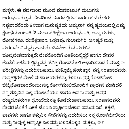
ಮಕ್ಕಳು, ಈ ವರ್ಷದಿಂದ ಮುಂದೆ ಮಾನವಜಾತಿಗೆ ದುಃಖಗಳು
ಆರಂಭವಾಗುತ್ತವೆ. ದೇವರಿಂದ ದೂರದಲ್ಲಿರುವ ಕಾರಣ ಬಹುತೇಕರು
ನಷ್ಟವಾದರೆಂದು ತಿಳಿದಾಗ ಮನುಷ್ಯತೆಯ ಅಮ್ಮನಾಗಿ ನನ್ನ ಹೃದಯದಲ್ಲಿ ಎಷ್ಟು
ಕ್ಷೋಭೆಯುಂಟಾಗಿದೆ! ಮಹಾ ಪರೀಕ್ಷೆಗಳು ಆರಂಭವಾಗಿ, ಅನ್ಯಾಯಗಳು,
ಧೋಖೆಗಳೂ, ದುಃಶಿಕ್ಷಣವೂ, ಒತ್ತಡವು, ಗುಲಾಮಗಿರಿ, ಅಸಹ್ಯತೆ ಮತ್ತು
ಮರಣವೇ ನಿಮ್ಮನ್ನು ಹಾದುಗೊಳಿಸಬೇಕಾಗುವ ಮರಳಿನ
ಭೂಪ್ರದೇಶವಾಗುತ್ತದೆ; ದೇವರೊಂದಿಗೆ ಏಕತೆಯಲ್ಲಿದ್ದರೆ ಹಾಗೂ ದೇವರ
ಜೊತೆಗೆ ಏಕತೆಯಲ್ಲಿದ್ದು ನನ್ನ ಪವಿತ್ರ ರೋಸ್‌ಮೇಲಿ ಆಧಾರಿತವಾದರೆ ಮಾತ್ರ ಈ
ಪರೀಕ್ಷೆಗಳನ್ನು ಎದುರಿಸಬಹುದು. ಮತ್ತೊಮ್ಮೆ ಹೇಳುತ್ತಾನೆ, ನನ್ನ ಸಂತಾನದವರು,
ದುಷ್ಠಶಕ್ತಿಗಳ ಮೇಲೆ ಮಹಾ ಜಯಗಳನ್ನು ಗಳಿಸಲು ನನ್ನ ರೋಸ್‌ಮೇಲಿ
ಬಿಟ್ಟುಕೊಡಬಾರದೆಂದು; ನನ್ನ ರೋಸ್‌ಮೇಲಿಯೊಂದಿಗೆ ಪ್ರಾರ್ಥನೆ ಮಾಡಿದರೆ
ನನ್ನ ಶತ್ರುವಿನ ಎಲ್ಲ ಯೋಜನೆಯೂ ಹಾಗೂ ಅವನು ಮತ್ತು ಅವನ
ದುಷ್ಠದೂತರುಗಳ ಧೋಖೆಯನ್ನೂ ತೊಡೆದುಹಾಕಬಹುದು. ಸಂತಾನದವರು,
ದೇವರ ಜೊತೆಗೆ ಏಕತೆ ಹೊಂದಿ ಪ್ರಾರ್ಥಿಸಬೇಕಾದ ಸಮಯವಿದೆ; ಕತ್ತಲೆ,
ಪಾಪಗಳು ಹಾಗೂ ಶತ್ರುವಿನ ಸೇನೆಗಳನ್ನು ಎದುರಿಸಲು ನನ್ನ ರೋಸ್‌ಮೇಲಿಯು
ಮತ್ತು ನೀವುಳ್ಳ ಆಧ್ಯಾತ್ಮಿಕ ಬಲವನ್ನು ಬಳಸಿಕೊಳ್ಳಿರಿ. ಮಕ್ಕಳು, ಈಗ