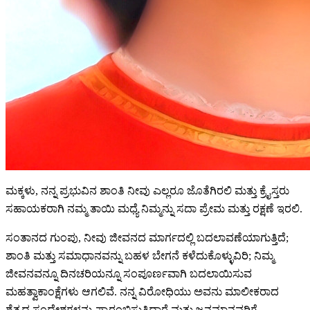
ಮಕ್ಕಳು, ನನ್ನ ಪ್ರಭುವಿನ ಶಾಂತಿ ನೀವು ಎಲ್ಲರೂ ಜೊತೆಗಿರಲಿ ಮತ್ತು ಕ್ರೈಸ್ತರು
ಸಹಾಯಕರಾಗಿ ನಮ್ಮ ತಾಯಿ ಮಧ್ಯೆ ನಿಮ್ಮನ್ನು ಸದಾ ಪ್ರೇಮ ಮತ್ತು ರಕ್ಷಣೆ ಇರಲಿ.
ಸಂತಾನದ ಗುಂಪು, ನೀವು ಜೀವನದ ಮಾರ್ಗದಲ್ಲಿ ಬದಲಾವಣೆಯಾಗುತ್ತಿದೆ;
ಶಾಂತಿ ಮತ್ತು ಸಮಾಧಾನವನ್ನು ಬಹಳ ಬೇಗನೆ ಕಳೆದುಕೊಳ್ಳುವಿರಿ; ನಿಮ್ಮ
ಜೀವನವನ್ನೂ ದಿನಚರಿಯನ್ನೂ ಸಂಪೂರ್ಣವಾಗಿ ಬದಲಾಯಿಸುವ
ಮಹತ್ವಾಕಾಂಕ್ಷೆಗಳು ಆಗಲಿವೆ. ನನ್ನ ವಿರೋಧಿಯು ಅವನು ಮಾಲೀಕರಾದ
ಶೈತ್ಯದ ಸಂದೇಶಗಳನ್ನು ಪ್ರಾರಂಭಿಸುತ್ತಿದ್ದಾರೆ ಮತ್ತು ಜನಮಾನವರಿಗೆ