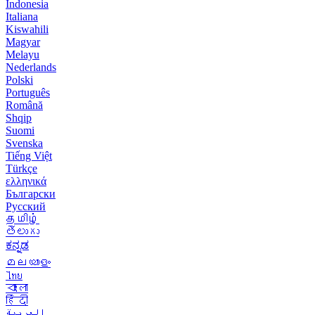
Indonesia
Italiana
Kiswahili
Magyar
Melayu
Nederlands
Polski
Português
Română
Shqip
Suomi
Svenska
Tiếng Việt
Türkçe
ελληνικά
Български
Русский
தமிழ்
తెలుగు
ಕನ್ನಡ
മലയാളം
ไทย
বাংলা
हिंदी
العربية