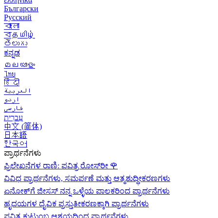
Български
Русский
বাংলা
বதமிழ்
తెలుగు
ಕನ್ನಡ
മലയാളം
ไทย
हिंदी
العربية
اردو
فارسی
עִברִית
中文 (简体)
日本語
한국어
ಪ್ರಾರ್ಥನೆಗಳು
ಪ್ರಿಲೇಖನೆಗಳ ರಾಣಿ: ಪವಿತ್ರ ರೋಸ್‌ರೀ
🌹
ವಿವಿಧ ಪ್ರಾರ್ಥನೆಗಳು, ಸಮರ್ಪಣೆ ಮತ್ತು ಆತ್ಮಶುದ್ಧೀಕರಣಗಳು
ಏನೋಕ್‍ಗೆ ಜೀಸಸ್ ನನ್ನ ಒಳ್ಳೆಯ ಪಾಲಕರಿಂದ ಪ್ರಾರ್ಥನೆಗಳು
ಹೃದಯಗಳ ದೈವಿಕ ಪ್ರಸ್ತುತೀಕರಣಕ್ಕಾಗಿ ಪ್ರಾರ್ಥನೆಗಳು
ಪವಿತ್ರ ಕುಟುಂಬ ಆಶ್ರಯದಿಂದ ಪ್ರಾರ್ಥನೆಗಳು