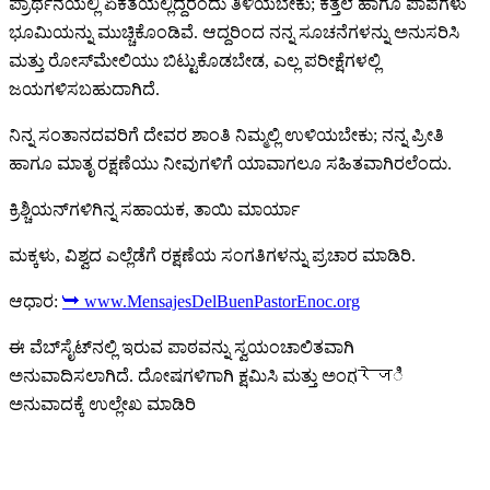
ಪ್ರಾರ್ಥನೆಯಲ್ಲಿ ಏಕತೆಯಲ್ಲಿದ್ದರೆಂದು ತಿಳಿಯಬೇಕು; ಕತ್ತಲೆ ಹಾಗೂ ಪಾಪಗಳು
ಭೂಮಿಯನ್ನು ಮುಚ್ಚಿಕೊಂಡಿವೆ. ಆದ್ದರಿಂದ ನನ್ನ ಸೂಚನೆಗಳನ್ನು ಅನುಸರಿಸಿ
ಮತ್ತು ರೋಸ್‌ಮೇಲಿಯು ಬಿಟ್ಟುಕೊಡಬೇಡ, ಎಲ್ಲ ಪರೀಕ್ಷೆಗಳಲ್ಲಿ
ಜಯಗಳಿಸಬಹುದಾಗಿದೆ.
ನಿನ್ನ ಸಂತಾನದವರಿಗೆ ದೇವರ ಶಾಂತಿ ನಿಮ್ಮಲ್ಲಿ ಉಳಿಯಬೇಕು; ನನ್ನ ಪ್ರೀತಿ
ಹಾಗೂ ಮಾತೃ ರಕ್ಷಣೆಯು ನೀವುಗಳಿಗೆ ಯಾವಾಗಲೂ ಸಹಿತವಾಗಿರಲೆಂದು.
ಕ್ರಿಶ್ಚಿಯನ್‌ಗಳಿಗಿನ್ನ ಸಹಾಯಕ, ತಾಯಿ ಮಾರ್ಯಾ
ಮಕ್ಕಳು, ವಿಶ್ವದ ಎಲ್ಲೆಡೆಗೆ ರಕ್ಷಣೆಯ ಸಂಗತಿಗಳನ್ನು ಪ್ರಚಾರ ಮಾಡಿರಿ.
ಆಧಾರ:
➥ www.MensajesDelBuenPastorEnoc.org
ಈ ವೆಬ್‌ಸೈಟ್‌ನಲ್ಲಿ ಇರುವ ಪಾಠವನ್ನು ಸ್ವಯಂಚಾಲಿತವಾಗಿ
ಅನುವಾದಿಸಲಾಗಿದೆ. ದೋಷಗಳಿಗಾಗಿ ಕ್ಷಮಿಸಿ ಮತ್ತು ಅಂಗ्रेजಿ
ಅನುವಾದಕ್ಕೆ ಉಲ್ಲೇಖ ಮಾಡಿರಿ