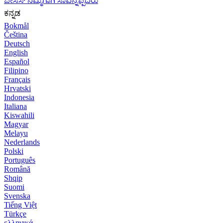
ಜೀಸಸ್ ನಿಮ್ಮಿಗಾಗಿ ಸಾವನ್ನಪ್ಪಿದರು
ಕನ್ನಡ
Bokmål
Čeština
Deutsch
English
Español
Filipino
Français
Hrvatski
Indonesia
Italiana
Kiswahili
Magyar
Melayu
Nederlands
Polski
Português
Română
Shqip
Suomi
Svenska
Tiếng Việt
Türkçe
ελληνικά