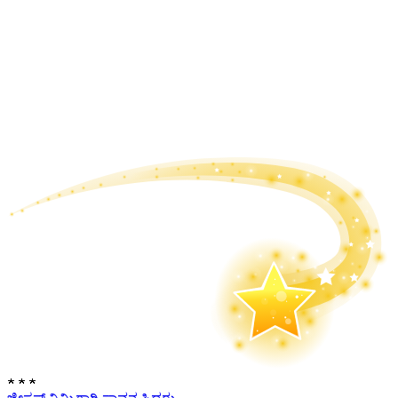
★
★
★