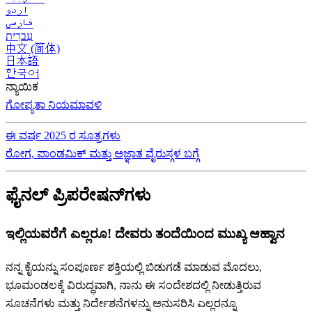
اردو
فارسی
עִברִית
中文 (简体)
日本語
한국어
ನ್ಯಾಯಿಕ
ಗೋಪ್ಯತಾ ನಿಯಮಾವಳಿ
ಈ ವರ್ಷ 2025 ರ ಸೂತ್ರಗಳು
ರೋಗ, ಪಾಂಡಮಿಕ್ ಮತ್ತು ಅಜ್ಞಾತ ವೈರುಸ್ಗಳ ಬಗ್ಗೆ
ಫೈನಲ್ ಪ್ರಿಪರೇಷನ್‌ಗಳು
ಇಲ್ಲಿಯವರೆಗೆ ಎಲ್ಲರೂ! ದೇವರು ತಂದೆಯಿಂದ ಮುಖ್ಯ ಆಹ್ವಾನ
ನನ್ನ ಕೈಯನ್ನು ಸಂಪೂರ್ಣ ಶಕ್ತಿಯಲ್ಲಿ ಬಿಡುಗಡೆ ಮಾಡುವ ಮೊದಲು,
ಭೂಮಂಡಲಕ್ಕೆ ವಿರುದ್ಧವಾಗಿ, ನಾನು ಈ ಸಂದೇಶದಲ್ಲಿ ನೀಡುತ್ತಿರುವ
ಸೂಚನೆಗಳು ಮತ್ತು ನಿರ್ದೇಶನೆಗಳನ್ನು ಅನುಸರಿಸಿ ಎಲ್ಲರನ್ನೂ