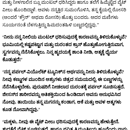
ಮತ್ತು ನೀಳಗಾಲಿನ ಬ್ಲೂ ಮಂಟಲ್ ಧರಿಸಿದ್ದರು ಹಾಗೂ ತಲೆಗೆ ಹಿಮ್ಮೆಟ್ಟಿದ ವೈಟ್
ವೀಲು ಹೊಂದಿದ್ದಾಳೆ. ಅವಳು ನನ್ನತ್ತಿರ ಸುಮಂಗೊಳಿಸಿ, ತನ್ನ ಕೈಯಲ್ಲಿ ರೋಸರಿ
(ಅಂದರೆ ‘ಕ್ರೌನ್’ ಅಥವಾ ರೋಸರಿ) ಹೊತ್ತು ಬಂದರು. ಅದರ ಮಣಿಗಳು
ಸೂರ್ಯನಂತೆ ಬೆಳಗುತ್ತಿದ್ದು ಹಿಮದಂತಹಿಳಿ ಬಣ್ಣದಲ್ಲಿದ್ದವು.”
‘ನೀನು ನನ್ನ ನೀಲಿಯ ಮಂಟಲ್ ಧರಿಸುವುದಕ್ಕೆ ಕಾರಣವನ್ನು ತಿಳಿದುಕೊಳ್ಳುವೆ?
ಭೂಮಿಯಲ್ಲಿ ಕಷ್ಟಪಟ್ಟಾಗ ಮತ್ತು ದುರಂತದ ಕ್ರಾಸ್ ಹೊತ್ತುಹೋಗುತ್ತಿರುವಾಗ,
ಸ್ವರ್ಗವನ್ನು ನೆನೆಸಿಕೊಳ್ಳಲು. ನಿನ್ನ ಹೃದಯಕ್ಕೆ ಶಾಂತಿ ನೀಡಿ, ಆತ್ಮಕ್ಕೆ ಧೈರ್ಯ
ಕೊಡುತ್ತದೆ!’
‘ನನ್ನ ಪರ್ಪಲ್-ವಿಯೊಲೆಟ್ ಟ್ಯೂನಿಕ್‌ನ ಅರ್ಥವನ್ನು ನೀನು ತಿಳಿದುಕೊಳ್ಳುವೆ?
ನೀವು ಕಣ್ಣುಗಳ ಮುಂದಿನ ಆಶ್ರುಗಳು ಚಿತ್ರದ ಸಮಯದಲ್ಲಿ, ಈ ಬಣ್ಣಗಳನ್ನು
ನೆನೆಸಿಕೊಳ್ಳಬೇಕು. ಪುರುಷರಿಗೆ ನೀಡಲಾದ ದುರಂತಕ್ಕೆ ಪರ್ಪಲ್ ಸೂಚಿಸುತ್ತದೆ.
ಜೀಸಸ್‌ನ ಶಾರೀರವನ್ನು ಅತಿಶಕ್ತಿಯಿಂದ ಹಿಂಡಿದಾಗ ಅವನು ಅನುಭವಿಸಿದ
ನೋವು. ತಾಯಿಯು ತನ್ನ ಮಗನನ್ನು ಕಂಡಾಗ, ಆಕೆ ಮತ್ತು ಅವಳ ಆತ್ಮಗಳು
ಕೂಡ ನೋವಾಗಿದ್ದವು.’
‘ಮಕ್ಕಳು, ನೀವು ಈ ವೈಟ್ ವೀಲು ಧರಿಸುವುದಕ್ಕೆ ಕಾರಣವನ್ನು ಹೇಳುತ್ತೇನೆ.
ಶುದ್ಧತೆಗೆ ವೈಟ್ ಸೂಚಿಸುತ್ತದೆ, ಹಾಗೂ ಪವಿತ್ರ ತ್ರಿಮೂರ್ತಿಯ ಹೂವೆಂದು ನಾನು