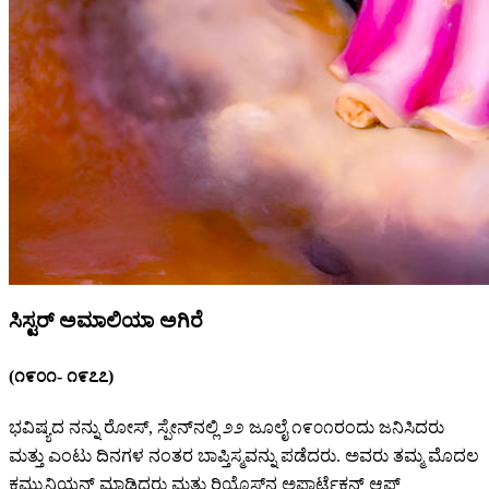
ಸಿಸ್ಟರ್ ಅಮಾಲಿಯಾ ಅಗಿರೆ
(೧೯೦೧- ೧೯೭೭)
ಭವಿಷ್ಯದ ನನ್ನು ರೋಸ್, ಸ್ಪೇನ್‌ನಲ್ಲಿ ೨೨ ಜೂಲೈ ೧೯೦೧ರಂದು ಜನಿಸಿದರು
ಮತ್ತು ಎಂಟು ದಿನಗಳ ನಂತರ ಬಾಪ್ತಿಸ್ಮವನ್ನು ಪಡೆದರು. ಅವರು ತಮ್ಮ ಮೊದಲ
ಕಮ್ಯುನಿಯನ್ ಮಾಡಿದರು ಮತ್ತು ರಿಯೊಸ್‌ನ ಅಪಾರ್ಟೆಕ್ಷನ್ಸ್ ಆಫ್