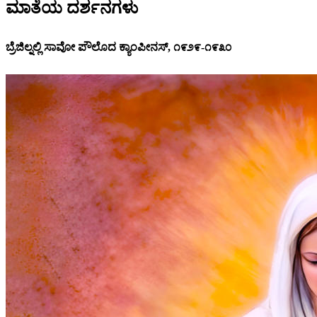
ಮಾತೆಯ ದರ್ಶನಗಳು
ಬ್ರೆಜಿಲ್ನಲ್ಲಿ ಸಾವೋ ಪೌಲೊದ ಕ್ಯಾಂಪೀನಸ್, ೧೯೨೯-೧೯೩೦