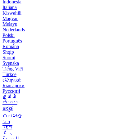
Indonesia
Italiana
Kiswahili
Magyar
Melayu
Nederlands
Polski
Português
Română
Shqip
Suomi
Svenska
Tiếng Việt
Türkçe
ελληνικά
Български
Русский
தமிழ்
తెలుగు
ಕನ್ನಡ
മലയാളം
ไทย
বাংলা
हिंदी
العربية