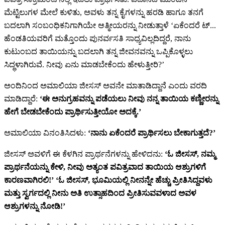
ಮೆಟ್ಟಿಲುಗಳ ಮೇಲೆ ಕುಳಿತು, ಅವಳು ತನ್ನ ಕೈಗಳನ್ನು ಹರಡಿ ಹಾಗೂ ತನಗೆ
ಬದಲಾಗಿ ಸಂಬಂಧಿಕನಿಗಾಗಿಯೇ ಆತ್ಮೀಯರನ್ನು ನೀಡುತ್ತಾಳೆ
‘ಏಕೆಂದರೆ ಟ್...
ಹೆಂಡತಿಯವರಿಗೆ ಮತ್ತೊಂದು ಪುನರ್ವಸತಿ ಸಾಧ್ಯವಿಲ್ಲದಿದ್ದರೆ, ನಾನು
ಕುಟುಂಬದ ತಾಯಿಯನ್ನು ಬದಲಾಗಿ ತನ್ನ ಜೀವನವನ್ನು ಒಪ್ಪಿಕೊಳ್ಳಲು
ಸಿದ್ಧಳಾಗಿರುವೆ. ನೀವು ಏನು ಮಾಡಬೇಕೆಂದು ಹೇಳುತ್ತೀರಿ?’
ಅಂದಿನಿಂದ ಅಮಾಲಿಯಾ ಜೀಸಸ್ ಅವನೇ ಮಾತಾಡಿದ್ದಾನೆ ಎಂದು ವರದಿ
ಮಾಡಿದ್ದಾರೆ:
‘ಈ ಅನುಗ್ರಹವನ್ನು ಪಡೆಯಲು ನೀವು ನನ್ನ ತಾಯಿಯ ಕಣ್ಣೀರನ್ನು
ಹೇಗೆ ಬೇಡಬೇಕೆಂದು ಪ್ರಾರ್ಥಿಸುತ್ತೀಯೋ ಅದಕ್ಕೆ.’
ಅಮಾಲಿಯಾ ವಿನಂತಿಸಿದಳು:
‘ನಾನು ಏಕೆಂದರೆ ಪ್ರಾರ್ಥಿಸಲು ಬೇಕಾಗುತ್ತದೆ?’
ಜೀಸಸ್ ಅವಳಿಗೆ ಈ ಕೆಳಗಿನ ಪ್ರಾರ್ಥನೆಗಳನ್ನು ಹೇಳಿದನು:
‘ಓ ಜೀಸಸ್, ನಮ್ಮ
ಪ್ರಾರ್ಥನೆಯನ್ನು ಕೇಳಿ, ನೀವು ಅತ್ಯಂತ ಪವಿತ್ರವಾದ ತಾಯಿಯ ಆಶ್ರುಗಳಿಗೆ
ಕಾರಣವಾಗಿರಲಿ!’ ‘ಓ ಜೀಸಸ್, ಭೂಮಿಯಲ್ಲಿ ನೀನನ್ನೇ ಹೆಚ್ಚು ಪ್ರೀತಿಸಿದ್ದವಳು
ಮತ್ತು ಸ್ವರ್ಗದಲ್ಲಿ ನೀನು ಅತಿ ಉತ್ಸಾಹದಿಂದ ಪ್ರೀತಿಸುವವಳಾದ ಅವಳ
ಆಶ್ರುಗಳನ್ನು ನೋಡಿ!’