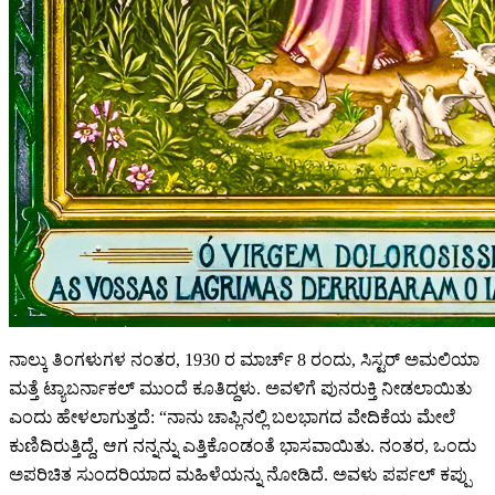
ನಾಲ್ಕು ತಿಂಗಳುಗಳ ನಂತರ, 1930 ರ ಮಾರ್ಚ್ 8 ರಂದು, ಸಿಸ್ಟರ್ ಅಮಲಿಯಾ
ಮತ್ತೆ ಟ್ಯಾಬರ್ನಾಕಲ್ ಮುಂದೆ ಕೂತಿದ್ದಳು. ಅವಳಿಗೆ ಪುನರುಕ್ತಿ ನೀಡಲಾಯಿತು
ಎಂದು ಹೇಳಲಾಗುತ್ತದೆ:
“ನಾನು ಚಾಪ್ಲಿನಲ್ಲಿ ಬಲಭಾಗದ ವೇದಿಕೆಯ ಮೇಲೆ
ಕುಣಿದಿರುತ್ತಿದ್ದೆ, ಆಗ ನನ್ನನ್ನು ಎತ್ತಿಕೊಂಡಂತೆ ಭಾಸವಾಯಿತು. ನಂತರ, ಒಂದು
ಅಪರಿಚಿತ ಸುಂದರಿಯಾದ ಮಹಿಳೆಯನ್ನು ನೋಡಿದೆ. ಅವಳು ಪರ್ಪಲ್ ಕಪ್ಪು