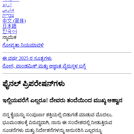
اردو
فارسی
עִברִית
中文 (简体)
日本語
한국어
ನ್ಯಾಯಿಕ
ಗೋಪ್ಯತಾ ನಿಯಮಾವಳಿ
ಈ ವರ್ಷ 2025 ರ ಸೂತ್ರಗಳು
ರೋಗ, ಪಾಂಡಮಿಕ್ ಮತ್ತು ಅಜ್ಞಾತ ವೈರುಸ್ಗಳ ಬಗ್ಗೆ
ಫೈನಲ್ ಪ್ರಿಪರೇಷನ್‌ಗಳು
ಇಲ್ಲಿಯವರೆಗೆ ಎಲ್ಲರೂ! ದೇವರು ತಂದೆಯಿಂದ ಮುಖ್ಯ ಆಹ್ವಾನ
ನನ್ನ ಕೈಯನ್ನು ಸಂಪೂರ್ಣ ಶಕ್ತಿಯಲ್ಲಿ ಬಿಡುಗಡೆ ಮಾಡುವ ಮೊದಲು,
ಭೂಮಂಡಲಕ್ಕೆ ವಿರುದ್ಧವಾಗಿ, ನಾನು ಈ ಸಂದೇಶದಲ್ಲಿ ನೀಡುತ್ತಿರುವ
ಸೂಚನೆಗಳು ಮತ್ತು ನಿರ್ದೇಶನೆಗಳನ್ನು ಅನುಸರಿಸಿ ಎಲ್ಲರನ್ನೂ