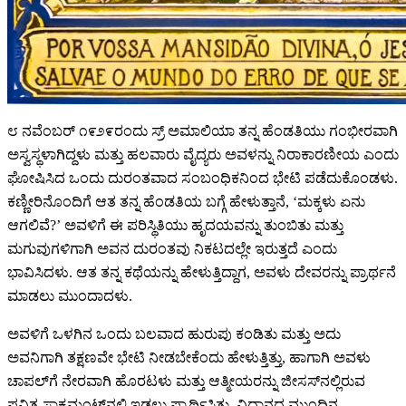
೮ ನವೆಂಬರ್ ೧೯೨೯ರಂದು ಸ್ರ್ ಅಮಾಲಿಯಾ ತನ್ನ ಹೆಂಡತಿಯು ಗಂಭೀರವಾಗಿ
ಅಸ್ವಸ್ಥಳಾಗಿದ್ದಳು ಮತ್ತು ಹಲವಾರು ವೈದ್ಯರು ಅವಳನ್ನು ನಿರಾಕಾರಣೀಯ ಎಂದು
ಘೋಷಿಸಿದ ಒಂದು ದುರಂತವಾದ ಸಂಬಂಧಿಕನಿಂದ ಭೇಟಿ ಪಡೆದುಕೊಂಡಳು.
ಕಣ್ಣೀರಿನೊಂದಿಗೆ ಆತ ತನ್ನ ಹೆಂಡತಿಯ ಬಗ್ಗೆ ಹೇಳುತ್ತಾನೆ, ‘ಮಕ್ಕಳು ಏನು
ಆಗಲಿವೆ?’ ಅವಳಿಗೆ ಈ ಪರಿಸ್ಥಿತಿಯು ಹೃದಯವನ್ನು ತುಂಬಿತು ಮತ್ತು
ಮಗುವುಗಳಿಗಾಗಿ ಅವನ ದುರಂತವು ನಿಕಟದಲ್ಲೇ ಇರುತ್ತದೆ ಎಂದು
ಭಾವಿಸಿದಳು. ಆತ ತನ್ನ ಕಥೆಯನ್ನು ಹೇಳುತ್ತಿದ್ದಾಗ, ಅವಳು ದೇವರನ್ನು ಪ್ರಾರ್ಥನೆ
ಮಾಡಲು ಮುಂದಾದಳು.
ಅವಳಿಗೆ ಒಳಗಿನ ಒಂದು ಬಲವಾದ ಹುರುಪು ಕಂಡಿತು ಮತ್ತು ಅದು
ಅವನಿಗಾಗಿ ತಕ್ಷಣವೇ ಭೇಟಿ ನೀಡಬೇಕೆಂದು ಹೇಳುತ್ತಿತ್ತು, ಹಾಗಾಗಿ ಅವಳು
ಚಾಪಲ್‌ಗೆ ನೇರವಾಗಿ ಹೊರಟಳು ಮತ್ತು ಆತ್ಮೀಯರನ್ನು ಜೀಸಸ್‌ನಲ್ಲಿರುವ
ಪವಿತ್ರ ಸಾಕ್ರಮಂಟ್‌ನಲ್ಲಿ ಇಡಲು ಪ್ರಾರ್ಥಿಸಿತು. ವಿದಾನದ ಮುಂದಿನ