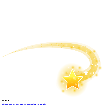
★
★
★