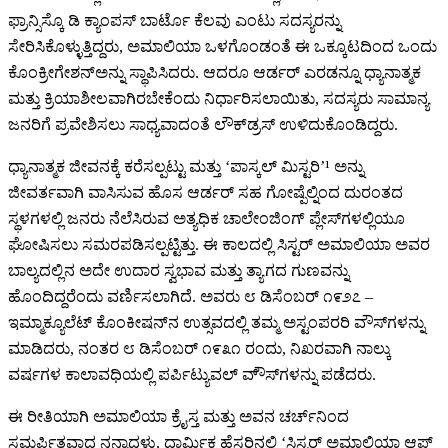
ಫ್ರಾನ್ಸಿಸ್ಕೊ ಡಿ ಕ್ಯಾಂಪಸ್ ಬಾರ್ಟೊ ಕೆಲವು ಎಂಟು ಸದಸ್ಯರನ್ನು
ಸೇರಿಸಿಕೊಳ್ಳುತ್ತಿದ್ದರು, ಅಮಾಲಿಯಾ ಒಳಗೊಂಡಂತೆ ಈ ಒಕ್ಕೂಟದಿಂದ ಒಂದು
ಕೊಂಕ್ರೀಗೇಶನ್ಅನ್ನು ಸ್ಥಾಪಿಸಿದರು. ಆದರೂ ಆರ್ಡರ್ ಎರಡನ್ನೂ ಧ್ಯಾನಾತ್ಮಕ
ಮತ್ತು ಕ್ರಿಯಾಶೀಲವಾಗಿರಬೇಕೆಂದು ನಿರ್ಧಾರಿಸಲಾಯಿತು, ಸದಸ್ಯರು ಸಾಮಾನ್ಯ
ಜನರಿಗೆ ಪ್ರವೇಶಿಸಲು ಸಾಧ್ಯವಾದಂತೆ ಲೌಕ್‌ಡ್ರಸ್ ಉಳಿದುಕೊಂಡಿದ್ದರು.
ಧ್ಯಾನಾತ್ಮಕ ಜೀವನಕ್ಕೆ ಕರೆಸಲ್ಪಟ್ಟು ಮತ್ತು ‘ಪಾಸ್ಕಲ್ ಮಿಸ್ಟರಿ’¹ ಅನ್ನು
ಜೀವರ್ತವಾಗಿ ವಾಸಿಸುವ ಹೊಸ ಆರ್ಡರ್ ಸಹ ಗೋಷ್ಪೆಲ್ನಿಂದ ದುರಂತದ
ಸ್ಥಳಗಳಲ್ಲಿ ಜನರು ನೆಲೆಸಿರುವ ಅತ್ಯಧಿಕ ಚಾಲೇಂಜಿಂಗ್ ಪ್ಲೇಸ್‌ಗಳಲ್ಲಿಯೂ
ಘೋಷಿಸಲು ಸಮರಪಡಿಸಲ್ಪಟ್ಟಿತ್ತು. ಈ ಕಾಲದಲ್ಲಿ ಸಿಸ್ಟರ್ ಅಮಾಲಿಯಾ ಅವರ
ಬಾಲ್ಯದಲ್ಲಿನ ಅದೇ ಉದಾರ ಸ್ವಭಾವ ಮತ್ತು ತ್ಯಾಗದ ಗುಣವನ್ನು
ಹೊಂದಿದ್ದರೆಂದು ವರ್ಣಿಸಲಾಗಿದೆ. ಅವರು ೮ ಡಿಸೆಂಬರ್ ೧೯೨೭ –
ಇಮ್ಮಾಕ್ಯೂಲೆಟ್ ಕೊಂಕೀಷನ್‌ನ ಉತ್ಸವದಲ್ಲಿ ತಮ್ಮ ಅಸ್ಟಂಪರರಿ ವೌಸ್‌ಗಳನ್ನು
ಮಾಡಿದರು, ನಂತರ ೮ ಡಿಸೆಂಬರ್ ೧೯೩೧ ರಂದು, ನಿಖರವಾಗಿ ನಾಲ್ಕು
ವರ್ಷಗಳ ಕಾಲಾವಧಿಯಲ್ಲಿ ಪರ್ಪಿಟ್ಯುವಲ್ ವೌ್ಸ್‌ಗಳನ್ನು ಪಡೆದರು.
ಈ ರೀತಿಯಾಗಿ ಅಮಾಲಿಯಾ ಕ್ರೈಸ್ತ ಮತ್ತು ಅವನ ಚರ್ಚ್‌ನಿಂದ
ಸಮರ್ಪಿತವಾದ ನನ್ನಾದಳು, ಧಾರ್ಮಿಕ ಹೆಸರಿನಲ್ಲಿ ‘ಸಿಸ್ಟರ್ ಅಮಾಲಿಯಾ ಆಫ್