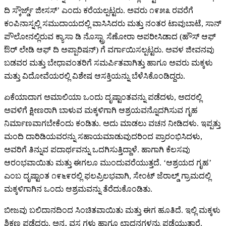
ದಿ ಸ್ಕೌರ್ಜ್ಡ್ ಜೀಸಸ್’ ಎಂದು ಕರೆಯಲ್ಪಟ್ಟರು. ಅವರು ೧೯೫೩ ರವರೆಗೆ
ಕಂಪಿನಾಸ್ನಲ್ಲಿ ಸಮುದಾಯದಲ್ಲಿ ವಾಸಿಸಿದರು ಮತ್ತು ನಂತರ ಟಾವುಬಾಟೆ, ಸಾನ್
ಪೌಲೋನಲ್ಲಿರುವ ಕ್ಯಾಸಾ ಡಿ ನೊಸ್ಟ್ರಾ ಸೆಣೋರಾ ಅಪರೀಸಿಡಾದ (ಹೌಸ್ ಆಫ್
ಔರ್ ಲೇಡಿ ಆಫ್ ದಿ ಅಪ್ಪಾರಿಷನ್) ಗೆ ವರ್ಗಾಯಿಸಲ್ಪಟ್ಟರು. ಅವಳ ಜೀವನವು
ಬಡವರ ಮತ್ತು ಬೇಧಾವಂತರಿಗೆ ಸಮರ್ಪಿತವಾಗಿತ್ತು ಹಾಗೂ ಅವರು ಮಕ್ಕಳು
ಮತ್ತು ವಿದೋವೆಯರಲ್ಲಿ ವಿಶೇಷ ಆಸಕ್ತಿಯನ್ನು ಬೆಳೆಸಿಕೊಂಡಿದ್ದರು.
ಏಕೆಯಾದಾಗ ಅಮಾಲಿಯಾ ಒಂದು ದೃಷ್ಟಾಂತವನ್ನು ಪಡೆದಳು, ಅದರಲ್ಲಿ
ಅವಳಿಗೆ ಕ್ಷೀಣರಾಗಿ ಬಾಳುವ ಮಕ್ಕಳಿಗಾಗಿ ಆಶ್ರಯವನ್ನೊದಗಿಸುವ ಗೃಹ
ನಿರ್ಮಾಣವಾಗಬೇಕೆಂದು ಕಂಡಿತು. ಅದು ಮಾಡಲು ವಚನ ನೀಡಿದಳು. ಇಪ್ಪತ್ತು
ಮಂದಿ ದಾರಿಡಿಯವರನ್ನು ಸಹಾಯಮಾಡುವುದರಿಂದ ಪ್ರಾರಂಭಿಸಿದಳು,
ಅವರಿಗೆ ತಿನ್ನುವ ಪದಾರ್ಥವನ್ನು ಒದಗಿಸುತ್ತಿದ್ದಾಳೆ. ಹಾಗಾಗಿ ಕೆಲಸವು
ಆರಂಭವಾಯಿತು ಮತ್ತು ಈಗಲೂ ಮುಂದುವರೆಯುತ್ತದೆ. ‘ಆಶ್ರಯದ ಗೃಹ’
ಎಂಬ ದೃಷ್ಟಾಂತ ೧೯೬೯ರಲ್ಲಿ ಫಲಪ್ರಿಲಭವಾಗಿ, ಸೇಂಟ್ ಜೆರಾಲ್ಡ್ ಗ್ರಾಮದಲ್ಲಿ
ಮಕ್ಕಳಿಗಾಗಿನ ಒಂದು ಆಶ್ರಮವನ್ನು ತೆರೆದುಕೊಂಡಿತು.
ಬೀಜವು ಬಲಿದಾನದಿಂದ ಸಿಂಚಿತವಾಯಿತು ಮತ್ತು ಈಗ ಹೂತಿದೆ. ಇಲ್ಲಿ ಮಕ್ಕಳು
ಶಿಕ್ಷಣ ಪಡೆದರು, ಅನ್ನ, ವಸ್ತ್ರಗಳು ಹಾಗೂ ಛಾದನಗಳನ್ನು ಪಡೆಯುತ್ತಾರೆ.