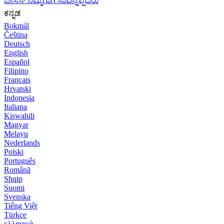
ಜೀಸಸ್ ನಿಮ್ಮಿಗಾಗಿ ಸಾವನ್ನಪ್ಪಿದರು
ಕನ್ನಡ
Bokmål
Čeština
Deutsch
English
Español
Filipino
Français
Hrvatski
Indonesia
Italiana
Kiswahili
Magyar
Melayu
Nederlands
Polski
Português
Română
Shqip
Suomi
Svenska
Tiếng Việt
Türkçe
ελληνικά