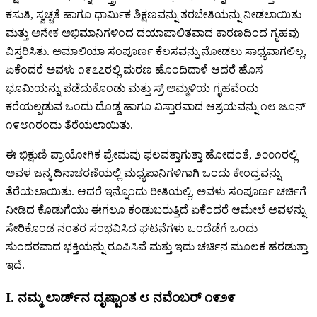
ಕಸುತಿ, ಸ್ವಚ್ಚತೆ ಹಾಗೂ ಧಾರ್ಮಿಕ ಶಿಕ್ಷಣವನ್ನು ತರಬೇತಿಯನ್ನು ನೀಡಲಾಯಿತು
ಮತ್ತು ಅನೇಕ ಅಭಿಮಾನಿಗಳಿಂದ ದಯಾಪಾಲಿತವಾದ ಕಾರಣದಿಂದ ಗೃಹವು
ವಿಸ್ತರಿಸಿತು. ಅಮಾಲಿಯಾ ಸಂಪೂರ್ಣ ಕೆಲಸವನ್ನು ನೋಡಲು ಸಾಧ್ಯವಾಗಲಿಲ್ಲ,
ಏಕೆಂದರೆ ಅವಳು ೧೯೭೭ರಲ್ಲಿ ಮರಣ ಹೊಂದಿದಾಳೆ ಆದರೆ ಹೊಸ
ಭೂಮಿಯನ್ನು ಪಡೆದುಕೊಂಡು ಮತ್ತು ಸ್ರ್ ಅಮ್ಮಳಿಯ ಗೃಹವೆಂದು
ಕರೆಯಲ್ಪಡುವ ಒಂದು ದೊಡ್ಡ ಹಾಗೂ ವಿಸ್ತಾರವಾದ ಆಶ್ರಯವನ್ನು ೧೮ ಜೂನ್
೧೯೮೧ರಂದು ತೆರೆಯಲಾಯಿತು.
ಈ ಭಿಕ್ಷುಣಿ ಪ್ರಾಯೋಗಿಕ ಪ್ರೇಮವು ಫಲವತ್ತಾಗುತ್ತಾ ಹೋದಂತೆ, ೨೦೦೧ರಲ್ಲಿ
ಅವಳ ಜನ್ಮ ದಿನಾಚರಣೆಯಲ್ಲಿ ಮಧ್ಯಪಾನಿಗಳಿಗಾಗಿ ಒಂದು ಕೇಂದ್ರವನ್ನು
ತೆರೆಯಲಾಯಿತು. ಆದರೆ ಇನ್ನೊಂದು ರೀತಿಯಲ್ಲಿ, ಅವಳು ಸಂಪೂರ್ಣ ಚರ್ಚಿಗೆ
ನೀಡಿದ ಕೊಡುಗೆಯು ಈಗಲೂ ಕಂಡುಬರುತ್ತಿದೆ ಏಕೆಂದರೆ ಆಮೇಲೆ ಅವಳನ್ನು
ಸೇರಿಕೊಂಡ ನಂತರ ಸಂಭವಿಸಿದ ಘಟನೆಗಳು ಒಂದೆಡೆಗೆ ಒಂದು
ಸುಂದರವಾದ ಭಕ್ತಿಯನ್ನು ರೂಪಿಸಿವೆ ಮತ್ತು ಇದು ಚರ್ಚಿನ ಮೂಲಕ ಹರಡುತ್ತಾ
ಇದೆ.
I. ನಮ್ಮ ಲಾರ್ಡ್‌ನ ದೃಷ್ಟಾಂತ ೮ ನವೆಂಬರ್ ೧೯೨೯