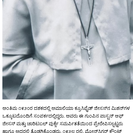
ಅಂತಿಮ ೧೯೨೦ರ ದಶಕದಲ್ಲಿ ಅಮಾಲಿಯಾ ಕ್ರೂಸಿಫೈಡ್ ಜೀಸಸ್‌ನ ಮಿಶನ್‌ಗಳ
ಒಕ್ಕೂಟದೊಂದಿಗೆ ಸಂಪರ್ಕದಲ್ಲಿದ್ದರು. ಅವರು ಈ ಗುಂಪಿನ ಪಾಸ್ಷನ್ ಆಫ್
ಜೀಸಸ್ ಮತ್ತು ಚಾರಿಟಬಲ್ ವುರ್ಕ್ಗೆ ಸಮರ್ಪಿತತೆಯಿಂದ ಪ್ರೇರೇಪಿಸಲ್ಪಟ್ಟರು
ಹಾಗೂ ಅದರಲ್ಲಿ ತೊಡಗಿಕೊಂಡರು. ೧೯೨೮ ರಲ್ಲಿ, ಮೋನ್‌ಸಿಗರ್ ಕೌಂಟ್