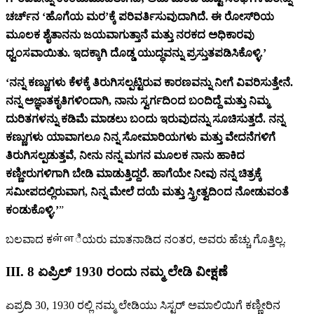
ಚರ್ಚ್‌ನ ‘ಹೊಗೆಯ ಮರ’ಕ್ಕೆ ಪರಿವರ್ತಿಸುವುದಾಗಿದೆ. ಈ ರೋಸ್‌ರಿಯ
ಮೂಲಕ ಶೈತಾನನು ಜಯವಾಗುತ್ತಾನೆ ಮತ್ತು ನರಕದ ಅಧಿಕಾರವು
ಧ್ವಂಸವಾಯಿತು. ಇದಕ್ಕಾಗಿ ದೊಡ್ಡ ಯುದ್ಧವನ್ನು ಪ್ರಸ್ತುತಪಡಿಸಿಕೊಳ್ಳಿ.’
‘ನನ್ನ ಕಣ್ಣುಗಳು ಕೆಳಕ್ಕೆ ತಿರುಗಿಸಲ್ಪಟ್ಟಿರುವ ಕಾರಣವನ್ನು ನೀಗೆ ವಿವರಿಸುತ್ತೇನೆ.
ನನ್ನ ಅಜ್ಞಾತಕೃತಿಗಳಿಂದಾಗಿ, ನಾನು ಸ್ವರ್ಗದಿಂದ ಬಂದಿದ್ದೆ ಮತ್ತು ನಿಮ್ಮ
ದುರಿತಗಳನ್ನು ಕಡಿಮೆ ಮಾಡಲು ಬಂದು ಇರುವುದನ್ನು ಸೂಚಿಸುತ್ತದೆ. ನನ್ನ
ಕಣ್ಣುಗಳು ಯಾವಾಗಲೂ ನಿನ್ನ ಸೋಮಾರಿಯಗಳು ಮತ್ತು ವೇದನೆಗಳಿಗೆ
ತಿರುಗಿಸಲ್ಪಡುತ್ತವೆ, ನೀನು ನನ್ನ ಮಗನ ಮೂಲಕ ನಾನು ಹಾಕಿದ
ಕಣ್ಣೀರುಗಳಿಗಾಗಿ ಬೇಡಿ ಮಾಡುತ್ತಿದ್ದರೆ. ಹಾಗೆಯೇ ನೀವು ನನ್ನ ಚಿತ್ರಕ್ಕೆ
ಸಮೀಪದಲ್ಲಿರುವಾಗ, ನಿನ್ನ ಮೇಲೆ ದಯೆ ಮತ್ತು ಸ್ತ್ರೀತ್ವದಿಂದ ನೋಡುವಂತೆ
ಕಂಡುಕೊಳ್ಳಿ.’
”
ಬಲವಾದ ಕன்னಿಯರು ಮಾತನಾಡಿದ ನಂತರ, ಅವರು ಹೆಚ್ಚು ಗೊತ್ತಿಲ್ಲ.
III. 8 ಏಪ್ರಿಲ್‌ 1930 ರಂದು ನಮ್ಮ ಲೇಡಿ ವೀಕ್ಷಣೆ
ಏಪ್ರದಿ 30, 1930 ರಲ್ಲಿ ನಮ್ಮ ಲೇಡಿಯು ಸಿಸ್ಟರ್ ಅಮಾಲಿಯಿಗೆ ಕಣ್ಣೀರಿನ