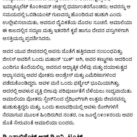
ಇಮ್ಮಾಕ್ಯೂಲೆಟ್ ಕೊಂಕೀಷನ್ ಚರ್ಚ್ನಲ್ಲಿ ಧರ್ಮಾಂತರಗೊಂಡರು; ಅವರನ್ನು ಆ
ಸಮಯದಲ್ಲಿ ಒಬಿಡಿಯಂಟ್ ಗುಣವನ್ನು ಹೊಂದಿರುವ ಹುಡುಗಿ ಎಂದು
ಉಲ್ಲೇಖಿಸಲಾಯಿತು, ಅವರುರ ದೈವಿಕತೆಯ ಮೊದಲ ಸೂಚನೆ. ಅಮಾಲಿಯಾ
ಈ ಕಾಲದಲ್ಲಿನ ಸದ್ಗುಣ ಮತ್ತು ಇತರರಿಗೆ ಕೃಪೆ ಹಾಗೂ ದೇವನ ವಸ್ತುಗಳಿಗಾಗಿ
ಆಸಕ್ತಿಯನ್ನು ಪ್ರದರ್ಶಿಸಿದರು.
ಅವರ ಯುವ ಜೀವನದಲ್ಲಿ ಅವನು ಜೊತೆಗೆ ಹತ್ತಿರವಾದ ಸಂಬಂಧವಿತ್ತು.
ಜೀಸಸ್ ಅವರಿಗೆ ಒಂದು ಮಹಾನ್ ‘ಬುಕ್’ ಆಗಿ, ಅವರ ಕಣ್ಣುಗಳು ಅದರಿಂದ
ಎಂದಿಗೂ ತೊರೆಯಲಿಲ್ಲ. ಅವರುರ ಆಧ್ಯಾತ್ಮಿಕ ಬೆಳೆವು ಮತ್ತು ದಯಾಳುತ್ವದ
ಅಭ್ಯಾಸವನ್ನು ಅವರ ಪೋತರು ಅಂಡ್ರೇಸ್ ಮತ್ತು ಎಮೆರಿಟಾಗಳಿಂದ
ಪಡೆದುಕೊಂಡಿದ್ದರು. ಅವಳ ಮನೆ ಒಂದು ಫರ್ಟೈಲ್ ಭೂಮಿಯಾಗಿತ್ತು,
ಅದರಲ್ಲಿ ಅವಳುರ ವೃತ್ತಿ ಬೀಜವು ಪರಿಪೂರ್ಣತೆಗೆ ಬೆಳೆಯಲು ಸಾಧ್ಯವಾಯಿತು.
ಅಮಾಲಿಯಾ ಪೋತರು ಸ್ಪೇನ್‌ನಿಂದ ಬ್ರೆಝಿಲ್‌ಗಾಗಿ ಉತ್ತಮ ಜೀವನವನ್ನು
ಹುಡುಕುತ್ತಿದ್ದರು ಮತ್ತು, ಒಂದು ಕಾಲಾವಧಿಯಲ್ಲಿ ಅವಳು ರೋಗಿಗಳಿಗೆ
ನೆರವಾಗುವ ಮೂಲಕ ಹಿಂದಿರುಗಿದ ನಂತರ, ೧೬ ಜೂಲೈ ೧೯೧೯ರಂದು ಅವರ
ಜೊತೆ ಸೇರುವಂತೆ ಅಮಾಲಿಯಾ ಬಂದರು.
ದಿ ಎಸ್ಟಾಬ್ಲಿಷ್ಮೆಂಟ್ ಆಫ್ ದಿ ಇನ್ಸ್ಟಿಟ್ಯೂಟ್