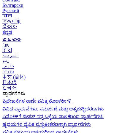
Български
Русский
বাংলা
বதமிழ்
తెలుగు
ಕನ್ನಡ
മലയാളം
ไทย
हिंदी
العربية
اردو
فارسی
עִברִית
中文 (简体)
日本語
한국어
ಪ್ರಾರ್ಥನೆಗಳು
ಪ್ರಿಲೇಖನೆಗಳ ರಾಣಿ: ಪವಿತ್ರ ರೋಸ್‌ರೀ
🌹
ವಿವಿಧ ಪ್ರಾರ್ಥನೆಗಳು, ಸಮರ್ಪಣೆ ಮತ್ತು ಆತ್ಮಶುದ್ಧೀಕರಣಗಳು
ಏನೋಕ್‍ಗೆ ಜೀಸಸ್ ನನ್ನ ಒಳ್ಳೆಯ ಪಾಲಕರಿಂದ ಪ್ರಾರ್ಥನೆಗಳು
ಹೃದಯಗಳ ದೈವಿಕ ಪ್ರಸ್ತುತೀಕರಣಕ್ಕಾಗಿ ಪ್ರಾರ್ಥನೆಗಳು
ಪವಿತ್ರ ಕುಟುಂಬ ಆಶ್ರಯದಿಂದ ಪ್ರಾರ್ಥನೆಗಳು