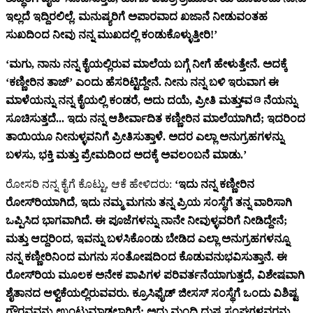
ಇಲ್ಲದೆ ಇದ್ದಿರಲಿಲ್ಲೆ. ಮನುಷ್ಯರಿಗೆ ಅಪಾರವಾದ ಖಜಾನೆ ನೀಡುವಂತಹ
ಸುಖದಿಂದ ನೀವು ನನ್ನ ಮುಖದಲ್ಲಿ ಕಂಡುಕೊಳ್ಳುತ್ತೀರಿ!’
‘ಮಗು, ನಾನು ನನ್ನ ಕೈಯಲ್ಲಿರುವ ಮಾಲೆಯ ಬಗ್ಗೆ ನೀಗೆ ಹೇಳುತ್ತೇನೆ. ಅದಕ್ಕೆ
‘ಕಣ್ಣೀರಿನ ತಾಜ್’ ಎಂದು ಹೆಸರಿಟ್ಟಿದ್ದೇನೆ. ನೀನು ನನ್ನ ಬಳಿ ಇರುವಾಗ ಈ
ಮಾಳೆಯನ್ನು ನನ್ನ ಕೈಯಲ್ಲಿ ಕಂಡರೆ, ಅದು ದಯೆ, ಪ್ರೀತಿ ಮತ್ತು ವേദನೆಯನ್ನು
ಸೂಚಿಸುತ್ತದೆ... ಇದು ನನ್ನ ಆಶೀರ್ವಾದಿತ ಕಣ್ಣೀರಿನ ಮಾಲೆಯಾಗಿದೆ; ಇದರಿಂದ
ತಾಯಿಯೂ ನೀನುಳ್ಳವನಿಗೆ ಪ್ರೀತಿಸುತ್ತಾಳೆ. ಅದರ ಎಲ್ಲಾ ಅನುಗ್ರಹಗಳನ್ನು
ಬಳಸು, ಭಕ್ತಿ ಮತ್ತು ಪ್ರೇಮದಿಂದ ಅದಕ್ಕೆ ಅವಲಂಬನೆ ಮಾಡು.’
ರೋಸರಿ ನನ್ನ ಕೈಗೆ ಕೊಟ್ಟು, ಆಕೆ ಹೇಳಿದರು:
‘ಇದು ನನ್ನ ಕಣ್ಣೀರಿನ
ರೋಸ್‌ರಿಯಾಗಿದೆ, ಇದು ನಮ್ಮ ಮಗನು ತನ್ನ ಪ್ರಿಯ ಸಂಸ್ಥೆಗೆ ತನ್ನ ವಾರಿಸಾಗಿ
ಒಪ್ಪಿಸಿದ ಭಾಗವಾಗಿದೆ. ಈ ಪೂಜೆಗಳನ್ನು ನಾನೇ ನೀವುಳ್ಳವರಿಗೆ ನೀಡಿದ್ದೇನೆ;
ಮತ್ತು ಆದ್ದರಿಂದ, ಇವನ್ನು ಬಳಸಿಕೊಂಡು ಬೇಡಿದ ಎಲ್ಲಾ ಅನುಗ್ರಹಗಳನ್ನೂ
ನನ್ನ ಕಣ್ಣೀರಿನಿಂದ ಮಗನು ಸಂತೋಷದಿಂದ ಕೊಡುವನುಭವಿಸುತ್ತಾನೆ. ಈ
ರೋಸ್‌ರಿಯ ಮೂಲಕ ಅನೇಕ ಪಾಪಿಗಳ ಪರಿವರ್ತನೆಯಾಗುತ್ತದೆ, ವಿಶೇಷವಾಗಿ
ಶೈತಾನದ ಆಳ್ವಿಕೆಯಲ್ಲಿರುವವರು. ಕ್ರೂಸಿಫೈಡ್ ಜೀಸಸ್ ಸಂಸ್ಥೆಗೆ ಒಂದು ವಿಶಿಷ್ಟ
ಗೌರವವನ್ನು ಉಂಟುಮಾಡಲಾಗಿದೆ; ಅದು ಮಂದಿ ದುಷ್ಟ ಸಂಘಗಳವರನ್ನು