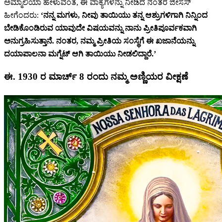
ಅಮ್ಮಾಲಿಯಾ ಹೇಳುವಂತೆ, ಈ ವಾಕ್ಯಗಳನ್ನು ನೀಡಿದ ನಂತರ ಜೀಸಸ್
ಹೀಗೆಂದರು:
‘ನನ್ನ ಮಗಳು, ನೀವು ತಾಯಿಯು ತನ್ನ ಆಶ್ರುಗಳಿಗಾಗಿ ನಿನ್ನಿಂದ
ಬೇಡಿಕೊಂಡಿರುವ ಯಾವುದೇ ವಿಷಯವನ್ನು ನಾನು ಪ್ರೀತಿಪೂರ್ವಕವಾಗಿ
ಅನುಗ್ರಹಿಸುತ್ತಾನೆ. ನಂತರ, ನಮ್ಮ ಪ್ರೀತಿಯ ಸಂಸ್ಥೆಗೆ ಈ ಖಜಾನೆಯನ್ನು
ದಯಾಪಾಲನಾ ಮಗ್ನೆಟ್ ಆಗಿ ತಾಯಿಯು ನೀಡಲಿದ್ದಾರೆ.’
ಈ. 1930 ರ ಮಾರ್ಚ್ 8 ರಂದು ನಮ್ಮ ಅಣ್ಣಿಯರ ವೀಕ್ಷಣೆ