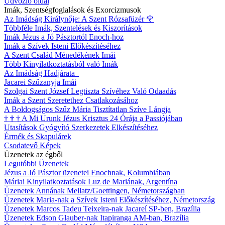
Üdvözlő oldal
Imák, Szentségfoglalások és Exorcizmusok
Az Imádság Királynője: A Szent Rózsafüzér
🌹
Többféle Imák, Szentelések és Kiszorítások
Imák Jézus a Jó Pásztortól Enoch-hoz
Imák a Szívek Isteni Előkészítéséhez
A Szent Család Ménedékének Imái
Több Kinyilatkoztatásból való Imák
Az Imádság Hadjárata
Jacarei Szűzanyja Imái
Szolgai Szent József Legtiszta Szívéhez Való Odaadás
Imák a Szent Szeretethez Csatlakozásához
A Boldogságos Szűz Mária Tisztítatlan Szíve Lángja
†
†
†
A Mi Urunk Jézus Krisztus 24 Órája a Passiójában
Utasítások Gyógyító Szerkezetek Elkészítéséhez
Érmék és Skapulárek
Csodatevő Képek
Üzenetek az égből
Legutóbbi Üzenetek
Jézus a Jó Pásztor üzenetei Enochnak, Kolumbiában
Máriai Kinyilatkoztatások Luz de Mariának, Argentína
Üzenetek Annának Mellatz/Goettingen, Németországban
Üzenetek Maria-nak a Szívek Isteni Előkészítéséhez, Németország
Üzenetek Marcos Tadeu Teixeira-nak Jacareí SP-ben, Brazília
Üzenetek Edson Glauber-nak Itapiranga AM-ban, Brazília