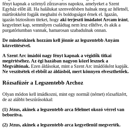
fényt kapnak a szörnyű zűrzavaros napokra, amelyeket a Szent
Egyház előtt áll. Ha halálukat szenvedésben halnak meg az ítéletnél,
mártírokként fogják meghalni és boldogságot érnek el. Igazán,
igazán biztosítom titeket, hogy
aki terjeszti imádatot Arcam iránt
,
kegyelmet kap, semmilyen családtag nem lesz elítélve, és akik a
purgatóriumban vannak, hamarosan szabadulnak onnan.
De mindenkinek hozzám kell jönnie az
legszentebb Anyám
közvetítésével.
A Szent Arc imádói nagy fényt kapnak a végidők titkai
megértéséhez. Az égi hazában nagyon közel lesznek a
Megváltónak.
Ezen áldásokat, mint a Szent Arc imádóiként kapják.
Ne veszítsétek el ebből az áldásból, mert könnyen elveszthetőek.
Rózsafüzér a Legszentebb Archoz
Olyan módon kell imádkozni, mint egy normál (német) rózsafüzért,
de az alábbi beszúrásokkal:
(1)
Jézus, akinek a legszentebb arca félelmet okozó vérrel van
beborítva.
(2)
Jézus, akinek a legszentebb arca kegyetlenül megverték.