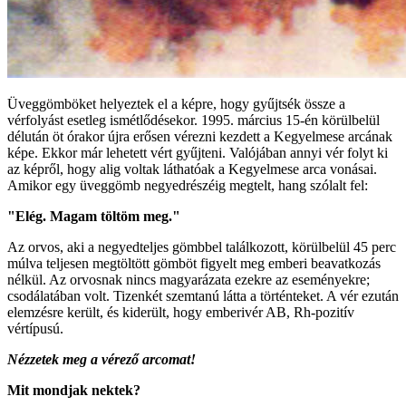
Üveggömböket helyeztek el a képre, hogy gyűjtsék össze a
vérfolyást esetleg ismétlődésekor. 1995. március 15-én körülbelül
délután öt órakor újra erősen vérezni kezdett a Kegyelmese arcának
képe. Ekkor már lehetett vért gyűjteni. Valójában annyi vér folyt ki
az képről, hogy alig voltak láthatóak a Kegyelmese arca vonásai.
Amikor egy üveggömb negyedrészéig megtelt, hang szólalt fel:
"Elég. Magam töltöm meg."
Az orvos, aki a negyedteljes gömbbel találkozott, körülbelül 45 perc
múlva teljesen megtöltött gömböt figyelt meg emberi beavatkozás
nélkül. Az orvosnak nincs magyarázata ezekre az eseményekre;
csodálatában volt. Tizenkét szemtanú látta a történteket. A vér ezután
elemzésre került, és kiderült, hogy emberivér AB, Rh-pozitív
vértípusú.
Nézzetek meg a vérező arcomat!
Mit mondjak nektek?