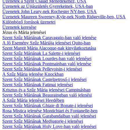
Üzenetek a Szent Család Ménedékéhez, USA
Üzenetek az Újjászületés Gyerekeinek, USA-ban
Üzenetek John Leary-nek Rochester NY-ben, USA
Üzenetek Maureen Sweeney-Kyle-nek North Ridgeville-ben, USA
Különböző források üzenetei
Üzenetek keresése
Jézus és Mária jelenései
Szent Szűz Máriának Caravaggio-ban való jelenése
A Jó Esemény Szűz Máriája jelenései Quito-ban
Szent Margit Mária Alacoque-nak kinyilatkoztatása
Szent Szűz Máriának La Salette-i jelenései
Szent Szűz Máriának Lourdes-ban való jelenései
Szent Szűz Máriának Pontmainban való jelenése
Szent Szűz Máriának Pellevoisin-i jelenései
A Szűz Mária jelenése Knockban
Szent Szűz Máriának Castelpetrosó-i jelenései
Szent Szűz Máriának Fatimai jelenései
Krisztus és a Szűz Mária jelenései Campinásban
Szent Szűz Máriának Beauraingban való jelenési
A Szűz Mária jelenései Heedében
Szent Szűz Máriának Ghiaie di Bonate-i jelenései
Rosa Mistica jelenése Montichiari és Fontanelle-ben
Szent Szűz Máriának Garabandalban való jelenései
Szent Szűz Máriának Medjugorje-i jelenései
Szent Szűz Máriának Holy Love-ban való jelenései