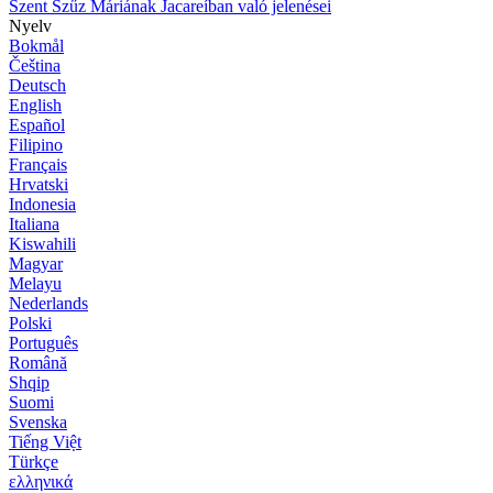
Szent Szűz Máriának Jacareíban való jelenései
Nyelv
Bokmål
Čeština
Deutsch
English
Español
Filipino
Français
Hrvatski
Indonesia
Italiana
Kiswahili
Magyar
Melayu
Nederlands
Polski
Português
Română
Shqip
Suomi
Svenska
Tiếng Việt
Türkçe
ελληνικά