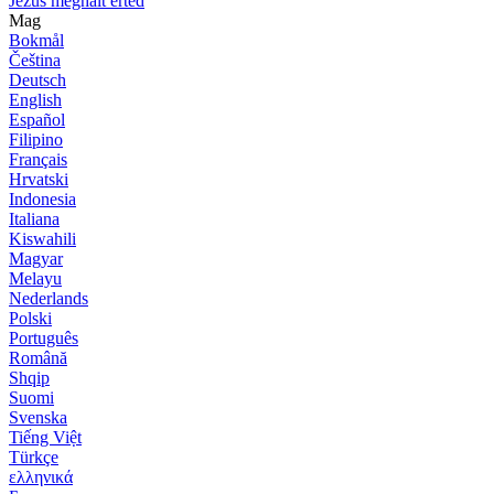
Jézus meghalt érted
Mag
Bokmål
Čeština
Deutsch
English
Español
Filipino
Français
Hrvatski
Indonesia
Italiana
Kiswahili
Magyar
Melayu
Nederlands
Polski
Português
Română
Shqip
Suomi
Svenska
Tiếng Việt
Türkçe
ελληνικά