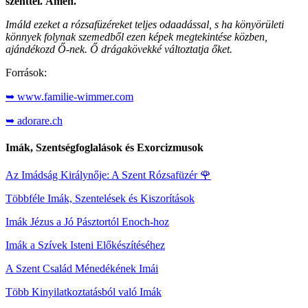
szenttel. Ámen.
Imáld ezeket a rózsafüzéreket teljes odaadással, s ha könyörületi
könnyek folynak szemedből ezen képek megtekintése közben,
ajándékozd Ő-nek. Ő drágakövekké változtatja őket.
Források:
➥ www.familie-wimmer.com
➥ adorare.ch
Imák, Szentségfoglalások és Exorcizmusok
Az Imádság Királynője: A Szent Rózsafüzér
🌹
Többféle Imák, Szentelések és Kiszorítások
Imák Jézus a Jó Pásztortól Enoch-hoz
Imák a Szívek Isteni Előkészítéséhez
A Szent Család Ménedékének Imái
Több Kinyilatkoztatásból való Imák