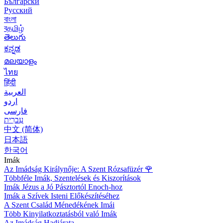
Български
Русский
বাংলা
বதமிழ்
తెలుగు
ಕನ್ನಡ
മലയാളം
ไทย
हिंदी
العربية
اردو
فارسی
עִברִית
中文 (简体)
日本語
한국어
Imák
Az Imádság Királynője: A Szent Rózsafüzér
🌹
Többféle Imák, Szentelések és Kiszorítások
Imák Jézus a Jó Pásztortól Enoch-hoz
Imák a Szívek Isteni Előkészítéséhez
A Szent Család Ménedékének Imái
Több Kinyilatkoztatásból való Imák
Az Imádság Hadjárata