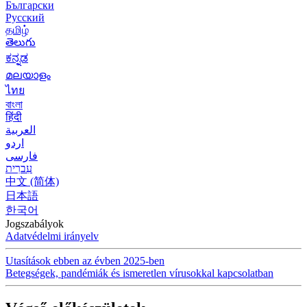
Български
Русский
தமிழ்
తెలుగు
ಕನ್ನಡ
മലയാളം
ไทย
বাংলা
हिंदी
العربية
اردو
فارسی
עִברִית
中文 (简体)
日本語
한국어
Jogszabályok
Adatvédelmi irányelv
Utasítások ebben az évben 2025-ben
Betegségek, pandémiák és ismeretlen vírusokkal kapcsolatban