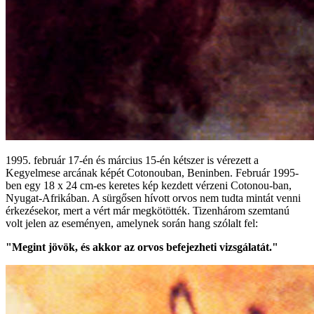
1995. február 17-én és március 15-én kétszer is vérezett a
Kegyelmese arcának képét Cotonouban, Beninben. Február 1995-
ben egy 18 x 24 cm-es keretes kép kezdett vérzeni Cotonou-ban,
Nyugat-Afrikában. A sürgősen hívott orvos nem tudta mintát venni
érkezésekor, mert a vért már megkötötték. Tizenhárom szemtanú
volt jelen az eseményen, amelynek során hang szólalt fel:
"Megint jövök, és akkor az orvos befejezheti vizsgálatát."