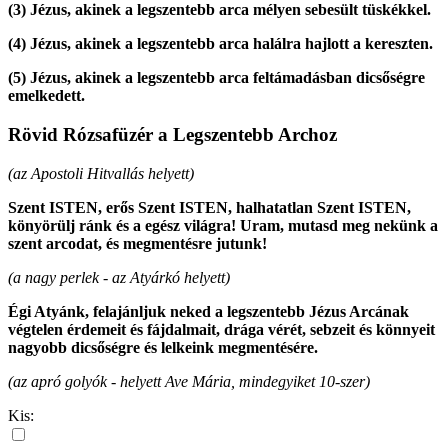
(3)
Jézus, akinek a legszentebb arca mélyen sebesült tüskékkel.
(4)
Jézus, akinek a legszentebb arca halálra hajlott a kereszten.
(5)
Jézus, akinek a legszentebb arca feltámadásban dicsőségre
emelkedett.
Rövid Rózsafüzér a Legszentebb Archoz
(az Apostoli Hitvallás helyett)
Szent ISTEN, erős Szent ISTEN, halhatatlan Szent ISTEN,
könyörülj ránk és a egész világra! Uram, mutasd meg nekünk a
szent arcodat, és megmentésre jutunk!
(a nagy perlek - az Atyárkó helyett)
Égi Atyánk, felajánljuk neked a legszentebb Jézus Arcának
végtelen érdemeit és fájdalmait, drága vérét, sebzeit és könnyeit
nagyobb dicsőségre és lelkeink megmentésére.
(az apró golyók - helyett Ave Mária, mindegyiket 10-szer)
Kis: