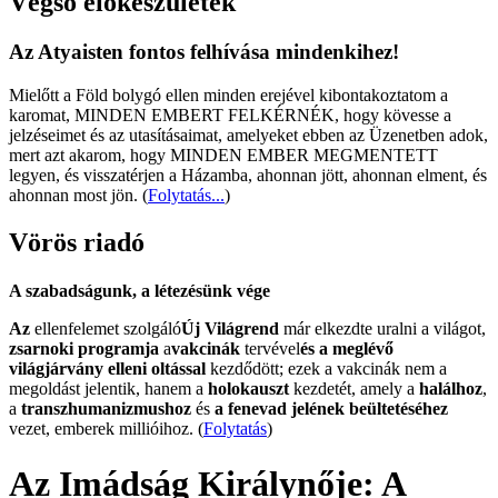
Végső előkészületek
Az Atyaisten fontos felhívása mindenkihez!
Mielőtt a Föld bolygó ellen minden erejével kibontakoztatom a
karomat, MINDEN EMBERT FELKÉRNÉK, hogy kövesse a
jelzéseimet és az utasításaimat, amelyeket ebben az Üzenetben adok,
mert azt akarom, hogy MINDEN EMBER MEGMENTETT
legyen, és visszatérjen a Házamba, ahonnan jött, ahonnan elment, és
ahonnan most jön.
(
Folytatás...
)
Vörös riadó
A szabadságunk, a létezésünk vége
Az
ellenfelemet szolgáló
Új Világrend
már elkezdte uralni a világot,
zsarnoki programja
a
vakcinák
tervével
és a meglévő
világjárvány elleni oltással
kezdődött; ezek a vakcinák nem a
megoldást jelentik, hanem a
holokauszt
kezdetét, amely a
halálhoz
,
a
transzhumanizmushoz
és
a fenevad jelének beültetéséhez
vezet, emberek millióihoz. (
Folytatás
)
Az Imádság Királynője: A