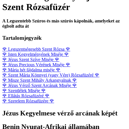
Szent Rózsafüzér
A Legszentebb Szúros és más szúrós kápolnák, amelyeket az
égbolt adta át
Tartalomjegyzék
🌹
Legszentségesebb Szent Rózsa
🌹
🌹
Isten Kegyelményének Miséje
🌹
🌹
Jézus Szent Szíve Miséje
🌹
🌹
Jézus Precious Vérének Miséje
🌹
🌹
Mária hét fájdalma miséje
🌹
🌹
Szent Mária Könnyei (vagy Vére) Rózsafüzéré
🌹
🌹
Misze Szent Mihály Arkangyalnak
🌹
🌹
Jézus Vérző Szent Arcának Miséje
🌹
🌹
Szentlélek Miséje
🌹
🌹
Ellátás Rózsafüzéré
🌹
🌹
Szerelem Rózsafüzére
🌹
Jézus Kegyelmese vérző arcának képét
Benin Nyugat-Afrikai államában