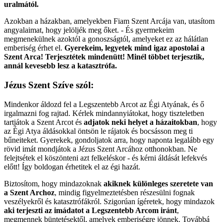
uralmától.
Azokban a házakban, amelyekben Fiam Szent Arcája van, utasítom
angyalaimat, hogy jelöljék meg őket. - És gyermekeim
megmenekülnek azoktól a gonoszságtól, amelyeket ez az hálátlan
emberiség érhet el.
Gyerekeim, legyetek mind igaz apostolai a
Szent Arca! Terjesztétek mindenütt! Minél többet terjesztik,
annál kevesebb lesz a katasztrófa.
Jézus Szent Szíve szól:
Mindenkor áldozd fel a Legszentebb Arcot az Égi Atyának, és ő
irgalmazni fog rajtad. Kérlek mindannyiátokat, hogy tiszteletben
tartjátok a Szent Arcot és
adjatok neki helyet a házaitokban
, hogy
az Égi Atya áldásokkal öntsön le rájatok és bocsásson meg ti
bűneiteket. Gyerekek, gondoljatok arra, hogy naponta legalább egy
rövid imát mondjátok a Jézus Szent Arcához otthonokban. Ne
felejtsétek el köszönteni azt felkeléskor - és kérni áldását lefekvés
előtt! Így boldogan érhetitek el az égi hazát.
Biztosítom, hogy mindazoknak
akiknek különleges szeretete van
a Szent Archoz
, mindig figyelmeztetésben részesülni fognak
veszélyekről és katasztrófákról. Szigorúan ígéretek, hogy mindazok
aki terjeszti az imádatot a Legszentebb Arcom iránt
,
megmennek büntetésektől, amelyek emberiségre jönnek. Továbbá