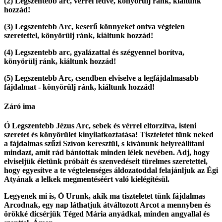
(2)
Legszentebb arc, vérrel fedve, könyörülj ránk, kiáltunk
hozzád!
(3)
Legszentebb Arc, keserű könnyeket ontva végtelen
szeretettel, könyörülj ránk, kiáltunk hozzád!
(4)
Legszentebb arc, gyalázattal és szégyennel borítva,
könyörülj ránk, kiáltunk hozzád!
(5)
Legszentebb Arc, csendben elviselve a legfájdalmasabb
fájdalmat - könyörülj ránk, kiáltunk hozzád!
Záró ima
Ó Legszentebb Jézus Arc, sebek és vérrel eltorzítva, isteni
szeretet és könyörület kinyilatkoztatása! Tiszteletet tünk neked
a fájdalmas szűzi Szívon keresztül, s kívánunk helyreállítani
mindazt, amit rád bántottak minden lélek nevében. Adj, hogy
elviseljük életünk próbáit és szenvedéseit türelmes szeretettel,
hogy egyesítve a te végtelenséges áldozatoddal felajánljuk az Égi
Atyának a lelkek megmentéséért való kielégítésül.
Legyenek mi is, Ó Urunk, akik ma tiszteletet tünk fájdalmas
Arcodnak, egy nap láthatjuk átváltozott Arcot a mennyben és
örökké dicsérjük Téged Mária anyádkal, minden angyallal és