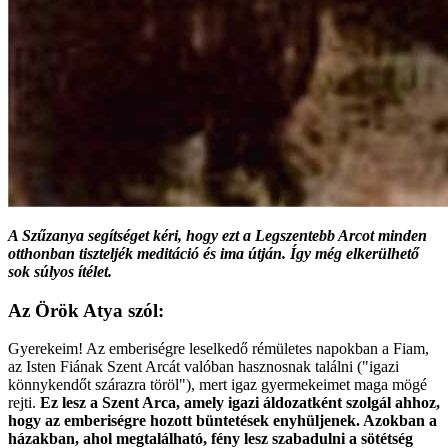
A Szűzanya segítséget kéri, hogy ezt a Legszentebb Arcot minden
otthonban tiszteljék meditáció és ima útján. Így még elkerülhető
sok súlyos ítélet.
Az Örök Atya szól:
Gyerekeim! Az emberiségre leselkedő rémületes napokban a Fiam,
az Isten Fiának Szent Arcát valóban hasznosnak találni ("igazi
könnykendőt szárazra töröl"), mert igaz gyermekeimet maga mögé
rejti.
Ez lesz a Szent Arca, amely igazi áldozatként szolgál ahhoz,
hogy az emberiségre hozott büntetések enyhüljenek. Azokban a
házakban, ahol megtalálható, fény lesz szabadulni a sötétség