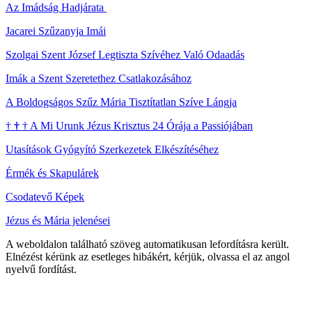
Az Imádság Hadjárata
Jacarei Szűzanyja Imái
Szolgai Szent József Legtiszta Szívéhez Való Odaadás
Imák a Szent Szeretethez Csatlakozásához
A Boldogságos Szűz Mária Tisztítatlan Szíve Lángja
†
†
†
A Mi Urunk Jézus Krisztus 24 Órája a Passiójában
Utasítások Gyógyító Szerkezetek Elkészítéséhez
Érmék és Skapulárek
Csodatevő Képek
Jézus és Mária jelenései
A weboldalon található szöveg automatikusan lefordításra került.
Elnézést kérünk az esetleges hibákért, kérjük, olvassa el az angol
nyelvű fordítást.