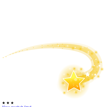
★
★
★