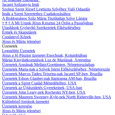
Jacarei Szűzanyja Imái
Szolgai Szent József Legtiszta Szívéhez Való Odaadás
Imák a Szent Szeretethez Csatlakozásához
A Boldogságos Szűz Mária Tisztítatlan Szíve Lángja
†
†
†
A Mi Urunk Jézus Krisztus 24 Órája a Passiójában
Utasítások Gyógyító Szerkezetek Elkészítéséhez
Érmék és Skapulárek
Csodatevő Képek
Jézus és Mária jelenései
Üzenetek
Legutóbbi Üzenetek
Jézus a Jó Pásztor üzenetei Enochnak, Kolumbiában
Máriai Kinyilatkoztatások Luz de Mariának, Argentína
Üzenetek Annának Mellatz/Goettingen, Németországban
Üzenetek Maria-nak a Szívek Isteni Előkészítéséhez, Németország
Üzenetek Marcos Tadeu Teixeira-nak Jacareí SP-ben, Brazília
Üzenetek Edson Glauber-nak Itapiranga AM-ban, Brazília
Üzenetek a Szent Család Ménedékéhez, USA
Üzenetek az Újjászületés Gyerekeinek, USA-ban
Üzenetek John Leary-nek Rochester NY-ben, USA
Üzenetek Maureen Sweeney-Kyle-nek North Ridgeville-ben, USA
Különböző források üzenetei
Üzenetek keresése
Jézus és Mária jelenései