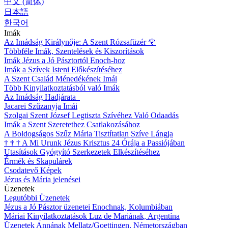
中文 (简体)
日本語
한국어
Imák
Az Imádság Királynője: A Szent Rózsafüzér
🌹
Többféle Imák, Szentelések és Kiszorítások
Imák Jézus a Jó Pásztortól Enoch-hoz
Imák a Szívek Isteni Előkészítéséhez
A Szent Család Ménedékének Imái
Több Kinyilatkoztatásból való Imák
Az Imádság Hadjárata
Jacarei Szűzanyja Imái
Szolgai Szent József Legtiszta Szívéhez Való Odaadás
Imák a Szent Szeretethez Csatlakozásához
A Boldogságos Szűz Mária Tisztítatlan Szíve Lángja
†
†
†
A Mi Urunk Jézus Krisztus 24 Órája a Passiójában
Utasítások Gyógyító Szerkezetek Elkészítéséhez
Érmék és Skapulárek
Csodatevő Képek
Jézus és Mária jelenései
Üzenetek
Legutóbbi Üzenetek
Jézus a Jó Pásztor üzenetei Enochnak, Kolumbiában
Máriai Kinyilatkoztatások Luz de Mariának, Argentína
Üzenetek Annának Mellatz/Goettingen, Németországban