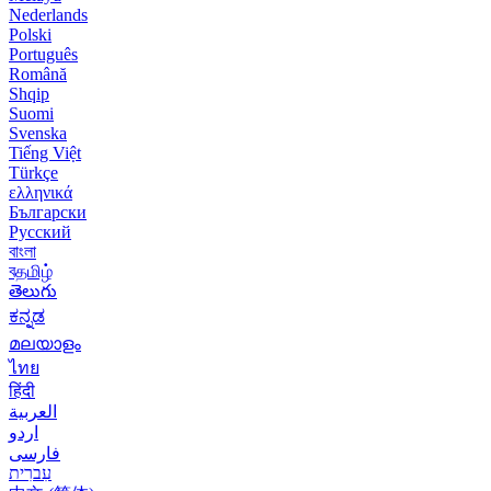
Nederlands
Polski
Português
Română
Shqip
Suomi
Svenska
Tiếng Việt
Türkçe
ελληνικά
Български
Русский
বাংলা
বதமிழ்
తెలుగు
ಕನ್ನಡ
മലയാളം
ไทย
हिंदी
العربية
اردو
فارسی
עִברִית