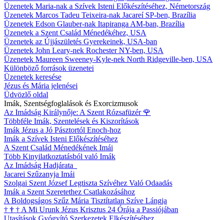
Üzenetek Maria-nak a Szívek Isteni Előkészítéséhez, Németország
Üzenetek Marcos Tadeu Teixeira-nak Jacareí SP-ben, Brazília
Üzenetek Edson Glauber-nak Itapiranga AM-ban, Brazília
Üzenetek a Szent Család Ménedékéhez, USA
Üzenetek az Újjászületés Gyerekeinek, USA-ban
Üzenetek John Leary-nek Rochester NY-ben, USA
Üzenetek Maureen Sweeney-Kyle-nek North Ridgeville-ben, USA
Különböző források üzenetei
Üzenetek keresése
Jézus és Mária jelenései
Üdvözlő oldal
Imák, Szentségfoglalások és Exorcizmusok
Az Imádság Királynője: A Szent Rózsafüzér
🌹
Többféle Imák, Szentelések és Kiszorítások
Imák Jézus a Jó Pásztortól Enoch-hoz
Imák a Szívek Isteni Előkészítéséhez
A Szent Család Ménedékének Imái
Több Kinyilatkoztatásból való Imák
Az Imádság Hadjárata
Jacarei Szűzanyja Imái
Szolgai Szent József Legtiszta Szívéhez Való Odaadás
Imák a Szent Szeretethez Csatlakozásához
A Boldogságos Szűz Mária Tisztítatlan Szíve Lángja
†
†
†
A Mi Urunk Jézus Krisztus 24 Órája a Passiójában
Utasítások Gyógyító Szerkezetek Elkészítéséhez