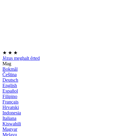
★
★
★
Jézus meghalt érted
Mag
Bokmål
Čeština
Deutsch
English
Español
Filipino
Français
Hrvatski
Indonesia
Italiana
Kiswahili
Magyar
Melayu