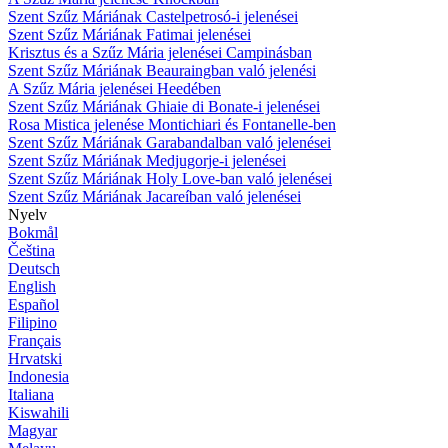
Szent Szűz Máriának Castelpetrosó-i jelenései
Szent Szűz Máriának Fatimai jelenései
Krisztus és a Szűz Mária jelenései Campinásban
Szent Szűz Máriának Beauraingban való jelenési
A Szűz Mária jelenései Heedében
Szent Szűz Máriának Ghiaie di Bonate-i jelenései
Rosa Mistica jelenése Montichiari és Fontanelle-ben
Szent Szűz Máriának Garabandalban való jelenései
Szent Szűz Máriának Medjugorje-i jelenései
Szent Szűz Máriának Holy Love-ban való jelenései
Szent Szűz Máriának Jacareíban való jelenései
Nyelv
Bokmål
Čeština
Deutsch
English
Español
Filipino
Français
Hrvatski
Indonesia
Italiana
Kiswahili
Magyar