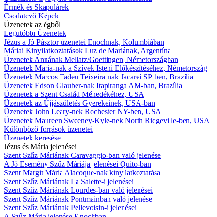
Érmék és Skapulárek
Csodatevő Képek
Üzenetek az égből
Legutóbbi Üzenetek
Jézus a Jó Pásztor üzenetei Enochnak, Kolumbiában
Máriai Kinyilatkoztatások Luz de Mariának, Argentína
Üzenetek Annának Mellatz/Goettingen, Németországban
Üzenetek Maria-nak a Szívek Isteni Előkészítéséhez, Németország
Üzenetek Marcos Tadeu Teixeira-nak Jacareí SP-ben, Brazília
Üzenetek Edson Glauber-nak Itapiranga AM-ban, Brazília
Üzenetek a Szent Család Ménedékéhez, USA
Üzenetek az Újjászületés Gyerekeinek, USA-ban
Üzenetek John Leary-nek Rochester NY-ben, USA
Üzenetek Maureen Sweeney-Kyle-nek North Ridgeville-ben, USA
Különböző források üzenetei
Üzenetek keresése
Jézus és Mária jelenései
Szent Szűz Máriának Caravaggio-ban való jelenése
A Jó Esemény Szűz Máriája jelenései Quito-ban
Szent Margit Mária Alacoque-nak kinyilatkoztatása
Szent Szűz Máriának La Salette-i jelenései
Szent Szűz Máriának Lourdes-ban való jelenései
Szent Szűz Máriának Pontmainban való jelenése
Szent Szűz Máriának Pellevoisin-i jelenései
A Szűz Mária jelenése Knockban