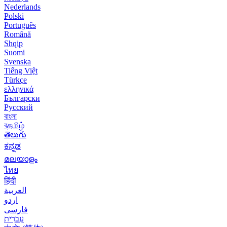
Nederlands
Polski
Português
Română
Shqip
Suomi
Svenska
Tiếng Việt
Türkçe
ελληνικά
Български
Русский
বাংলা
বதமிழ்
తెలుగు
ಕನ್ನಡ
മലയാളം
ไทย
हिंदी
العربية
اردو
فارسی
עִברִית