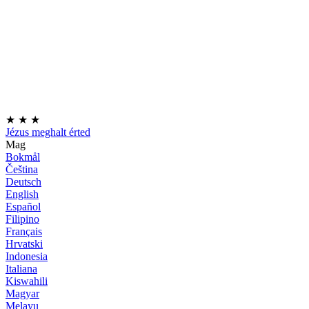
★
★
★
Jézus meghalt érted
Mag
Bokmål
Čeština
Deutsch
English
Español
Filipino
Français
Hrvatski
Indonesia
Italiana
Kiswahili
Magyar
Melayu