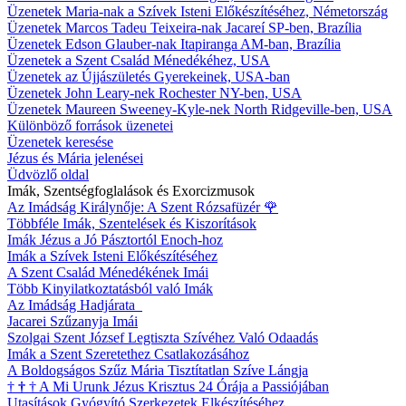
Üzenetek Maria-nak a Szívek Isteni Előkészítéséhez, Németország
Üzenetek Marcos Tadeu Teixeira-nak Jacareí SP-ben, Brazília
Üzenetek Edson Glauber-nak Itapiranga AM-ban, Brazília
Üzenetek a Szent Család Ménedékéhez, USA
Üzenetek az Újjászületés Gyerekeinek, USA-ban
Üzenetek John Leary-nek Rochester NY-ben, USA
Üzenetek Maureen Sweeney-Kyle-nek North Ridgeville-ben, USA
Különböző források üzenetei
Üzenetek keresése
Jézus és Mária jelenései
Üdvözlő oldal
Imák, Szentségfoglalások és Exorcizmusok
Az Imádság Királynője: A Szent Rózsafüzér
🌹
Többféle Imák, Szentelések és Kiszorítások
Imák Jézus a Jó Pásztortól Enoch-hoz
Imák a Szívek Isteni Előkészítéséhez
A Szent Család Ménedékének Imái
Több Kinyilatkoztatásból való Imák
Az Imádság Hadjárata
Jacarei Szűzanyja Imái
Szolgai Szent József Legtiszta Szívéhez Való Odaadás
Imák a Szent Szeretethez Csatlakozásához
A Boldogságos Szűz Mária Tisztítatlan Szíve Lángja
†
†
†
A Mi Urunk Jézus Krisztus 24 Órája a Passiójában
Utasítások Gyógyító Szerkezetek Elkészítéséhez