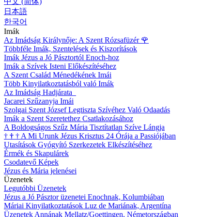
中文 (简体)
日本語
한국어
Imák
Az Imádság Királynője: A Szent Rózsafüzér
🌹
Többféle Imák, Szentelések és Kiszorítások
Imák Jézus a Jó Pásztortól Enoch-hoz
Imák a Szívek Isteni Előkészítéséhez
A Szent Család Ménedékének Imái
Több Kinyilatkoztatásból való Imák
Az Imádság Hadjárata
Jacarei Szűzanyja Imái
Szolgai Szent József Legtiszta Szívéhez Való Odaadás
Imák a Szent Szeretethez Csatlakozásához
A Boldogságos Szűz Mária Tisztítatlan Szíve Lángja
†
†
†
A Mi Urunk Jézus Krisztus 24 Órája a Passiójában
Utasítások Gyógyító Szerkezetek Elkészítéséhez
Érmék és Skapulárek
Csodatevő Képek
Jézus és Mária jelenései
Üzenetek
Legutóbbi Üzenetek
Jézus a Jó Pásztor üzenetei Enochnak, Kolumbiában
Máriai Kinyilatkoztatások Luz de Mariának, Argentína
Üzenetek Annának Mellatz/Goettingen, Németországban