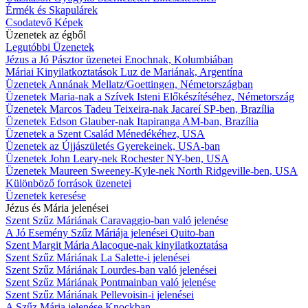
Érmék és Skapulárek
Csodatevő Képek
Üzenetek az égből
Legutóbbi Üzenetek
Jézus a Jó Pásztor üzenetei Enochnak, Kolumbiában
Máriai Kinyilatkoztatások Luz de Mariának, Argentína
Üzenetek Annának Mellatz/Goettingen, Németországban
Üzenetek Maria-nak a Szívek Isteni Előkészítéséhez, Németország
Üzenetek Marcos Tadeu Teixeira-nak Jacareí SP-ben, Brazília
Üzenetek Edson Glauber-nak Itapiranga AM-ban, Brazília
Üzenetek a Szent Család Ménedékéhez, USA
Üzenetek az Újjászületés Gyerekeinek, USA-ban
Üzenetek John Leary-nek Rochester NY-ben, USA
Üzenetek Maureen Sweeney-Kyle-nek North Ridgeville-ben, USA
Különböző források üzenetei
Üzenetek keresése
Jézus és Mária jelenései
Szent Szűz Máriának Caravaggio-ban való jelenése
A Jó Esemény Szűz Máriája jelenései Quito-ban
Szent Margit Mária Alacoque-nak kinyilatkoztatása
Szent Szűz Máriának La Salette-i jelenései
Szent Szűz Máriának Lourdes-ban való jelenései
Szent Szűz Máriának Pontmainban való jelenése
Szent Szűz Máriának Pellevoisin-i jelenései
A Szűz Mária jelenése Knockban