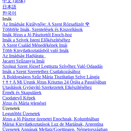
中文 (简体)
日本語
한국어
Imák
Az Imádság Királynője: A Szent Rózsafüzér
🌹
Többféle Imák, Szentelések és Kiszorítások
Imák Jézus a Jó Pásztortól Enoch-hoz
Imák a Szívek Isteni Előkészítéséhez
A Szent Család Ménedékének Imái
Több Kinyilatkoztatásból való Imák
Az Imádság Hadjárata
Jacarei Szűzanyja Imái
Szolgai Szent József Legtiszta Szívéhez Való Odaadás
Imák a Szent Szeretethez Csatlakozásához
A Boldogságos Szűz Mária Tisztítatlan Szíve Lángja
†
†
†
A Mi Urunk Jézus Krisztus 24 Órája a Passiójában
Utasítások Gyógyító Szerkezetek Elkészítéséhez
Érmék és Skapulárek
Csodatevő Képek
Jézus és Mária jelenései
Üzenetek
Legutóbbi Üzenetek
Jézus a Jó Pásztor üzenetei Enochnak, Kolumbiában
Máriai Kinyilatkoztatások Luz de Mariának, Argentína
Üzenetek Annának Mellatz/Goettingen, Németországban