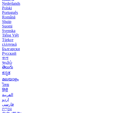
Nederlands
Polski
Português
Română
Shqip
Suomi
Svenska
Tiếng Việt
Türkçe
ελληνικά
Български
Русский
বাংলা
বதமிழ்
తెలుగు
ಕನ್ನಡ
മലയാളം
ไทย
हिंदी
العربية
اردو
فارسی
עִברִית