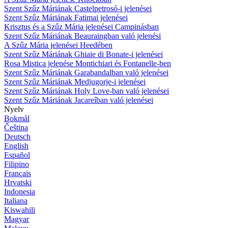
Szent Szűz Máriának Castelpetrosó-i jelenései
Szent Szűz Máriának Fatimai jelenései
Krisztus és a Szűz Mária jelenései Campinásban
Szent Szűz Máriának Beauraingban való jelenési
A Szűz Mária jelenései Heedében
Szent Szűz Máriának Ghiaie di Bonate-i jelenései
Rosa Mistica jelenése Montichiari és Fontanelle-ben
Szent Szűz Máriának Garabandalban való jelenései
Szent Szűz Máriának Medjugorje-i jelenései
Szent Szűz Máriának Holy Love-ban való jelenései
Szent Szűz Máriának Jacareíban való jelenései
Nyelv
Bokmål
Čeština
Deutsch
English
Español
Filipino
Français
Hrvatski
Indonesia
Italiana
Kiswahili
Magyar