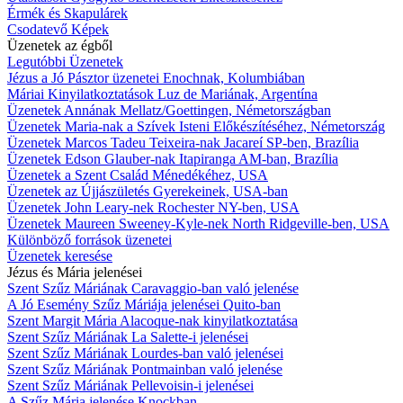
Érmék és Skapulárek
Csodatevő Képek
Üzenetek az égből
Legutóbbi Üzenetek
Jézus a Jó Pásztor üzenetei Enochnak, Kolumbiában
Máriai Kinyilatkoztatások Luz de Mariának, Argentína
Üzenetek Annának Mellatz/Goettingen, Németországban
Üzenetek Maria-nak a Szívek Isteni Előkészítéséhez, Németország
Üzenetek Marcos Tadeu Teixeira-nak Jacareí SP-ben, Brazília
Üzenetek Edson Glauber-nak Itapiranga AM-ban, Brazília
Üzenetek a Szent Család Ménedékéhez, USA
Üzenetek az Újjászületés Gyerekeinek, USA-ban
Üzenetek John Leary-nek Rochester NY-ben, USA
Üzenetek Maureen Sweeney-Kyle-nek North Ridgeville-ben, USA
Különböző források üzenetei
Üzenetek keresése
Jézus és Mária jelenései
Szent Szűz Máriának Caravaggio-ban való jelenése
A Jó Esemény Szűz Máriája jelenései Quito-ban
Szent Margit Mária Alacoque-nak kinyilatkoztatása
Szent Szűz Máriának La Salette-i jelenései
Szent Szűz Máriának Lourdes-ban való jelenései
Szent Szűz Máriának Pontmainban való jelenése
Szent Szűz Máriának Pellevoisin-i jelenései
A Szűz Mária jelenése Knockban