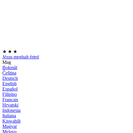
★
★
★
Jézus meghalt érted
Mag
Bokmål
Čeština
Deutsch
English
Español
Filipino
Français
Hrvatski
Indonesia
Italiana
Kiswahili
Magyar
Melayu