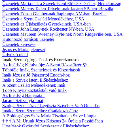
Üzenetek Maria-nak a Szívek Isteni Előkészítéséhez, Németország
Üzenetek Marcos Tadeu Teixeira-nak Jacareí SP-ben, Brazília
Üzenetek Edson Glauber-nak Itapiranga AM-ban, Brazília
Üzenetek a Szent Család Ménedékéhez, USA
Üzenetek az Újjászületés Gyerekeinek, USA-ban
Üzenetek John Leary-nek Rochester NY-ben, USA
Üzenetek Maureen Sweeney-Kyle-nek North Ridgeville-ben, USA
Különböző források üzenetei
Üzenetek keresése
Jézus és Mária jelenései
Üdvözlő oldal
Imák, Szentségfoglalások és Exorcizmusok
Az Imádság Királynője: A Szent Rózsafüzér
🌹
Többféle Imák, Szentelések és Kiszorítások
Imák Jézus a Jó Pásztortól Enoch-hoz
Imák a Szívek Isteni Előkészítéséhez
A Szent Család Ménedékének Imái
Több Kinyilatkoztatásból való Imák
Az Imádság Hadjárata
Jacarei Szűzanyja Imái
Szolgai Szent József Legtiszta Szívéhez Való Odaadás
Imák a Szent Szeretethez Csatlakozásához
A Boldogságos Szűz Mária Tisztítatlan Szíve Lángja
†
†
†
A Mi Urunk Jézus Krisztus 24 Órája a Passiójában
Utasítások Gyógyító Szerkezetek Elkészítéséhez