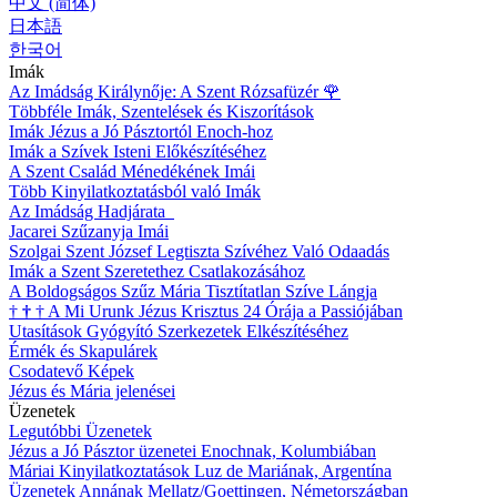
中文 (简体)
日本語
한국어
Imák
Az Imádság Királynője: A Szent Rózsafüzér
🌹
Többféle Imák, Szentelések és Kiszorítások
Imák Jézus a Jó Pásztortól Enoch-hoz
Imák a Szívek Isteni Előkészítéséhez
A Szent Család Ménedékének Imái
Több Kinyilatkoztatásból való Imák
Az Imádság Hadjárata
Jacarei Szűzanyja Imái
Szolgai Szent József Legtiszta Szívéhez Való Odaadás
Imák a Szent Szeretethez Csatlakozásához
A Boldogságos Szűz Mária Tisztítatlan Szíve Lángja
†
†
†
A Mi Urunk Jézus Krisztus 24 Órája a Passiójában
Utasítások Gyógyító Szerkezetek Elkészítéséhez
Érmék és Skapulárek
Csodatevő Képek
Jézus és Mária jelenései
Üzenetek
Legutóbbi Üzenetek
Jézus a Jó Pásztor üzenetei Enochnak, Kolumbiában
Máriai Kinyilatkoztatások Luz de Mariának, Argentína
Üzenetek Annának Mellatz/Goettingen, Németországban