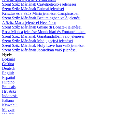
Szent Szűz Máriának Castelpetrosó-i jelenései
Szent Szűz Máriának Fatimai jelenései
Krisztus és a Szűz Mária jelenései Campinásban
Szent Szűz Máriának Beauraingban való jelenési
A Szűz Mária jelenései Heedében
Szent Szűz Máriának Ghiaie di Bonate-i jelenései
Rosa Mistica jelenése Montichiari és Fontanelle-ben
Szent Szűz Máriának Garabandalban való jelenései
Szent Szűz Máriának Medjugorje-i jelenései
Szent Szűz Máriának Holy Love-ban való jelenései
Szent Szűz Máriának Jacareíban való jelenései
Nyelv
Bokmål
Čeština
Deutsch
English
Español
Filipino
Français
Hrvatski
Indonesia
Italiana
Kiswahili
Magyar