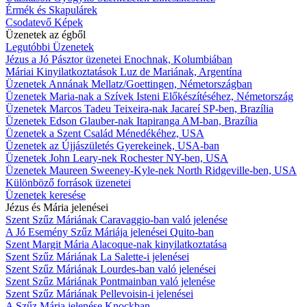
Érmék és Skapulárek
Csodatevő Képek
Üzenetek az égből
Legutóbbi Üzenetek
Jézus a Jó Pásztor üzenetei Enochnak, Kolumbiában
Máriai Kinyilatkoztatások Luz de Mariának, Argentína
Üzenetek Annának Mellatz/Goettingen, Németországban
Üzenetek Maria-nak a Szívek Isteni Előkészítéséhez, Németország
Üzenetek Marcos Tadeu Teixeira-nak Jacareí SP-ben, Brazília
Üzenetek Edson Glauber-nak Itapiranga AM-ban, Brazília
Üzenetek a Szent Család Ménedékéhez, USA
Üzenetek az Újjászületés Gyerekeinek, USA-ban
Üzenetek John Leary-nek Rochester NY-ben, USA
Üzenetek Maureen Sweeney-Kyle-nek North Ridgeville-ben, USA
Különböző források üzenetei
Üzenetek keresése
Jézus és Mária jelenései
Szent Szűz Máriának Caravaggio-ban való jelenése
A Jó Esemény Szűz Máriája jelenései Quito-ban
Szent Margit Mária Alacoque-nak kinyilatkoztatása
Szent Szűz Máriának La Salette-i jelenései
Szent Szűz Máriának Lourdes-ban való jelenései
Szent Szűz Máriának Pontmainban való jelenése
Szent Szűz Máriának Pellevoisin-i jelenései
A Szűz Mária jelenése Knockban