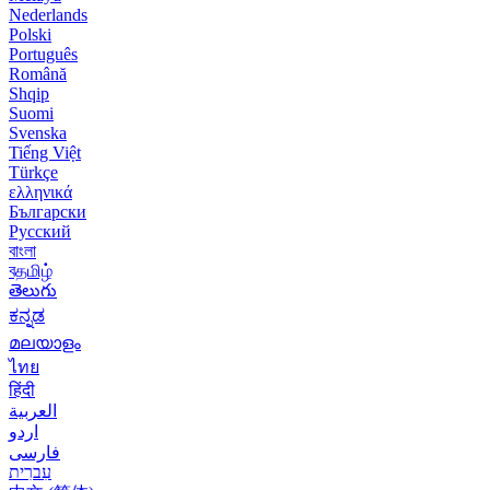
Nederlands
Polski
Português
Română
Shqip
Suomi
Svenska
Tiếng Việt
Türkçe
ελληνικά
Български
Русский
বাংলা
বதமிழ்
తెలుగు
ಕನ್ನಡ
മലയാളം
ไทย
हिंदी
العربية
اردو
فارسی
עִברִית