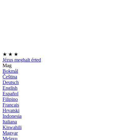
★
★
★
Jézus meghalt érted
Mag
Bokmål
Čeština
Deutsch
English
Español
Filipino
Français
Hrvatski
Indonesia
Italiana
Kiswahili
Magyar
Melayu