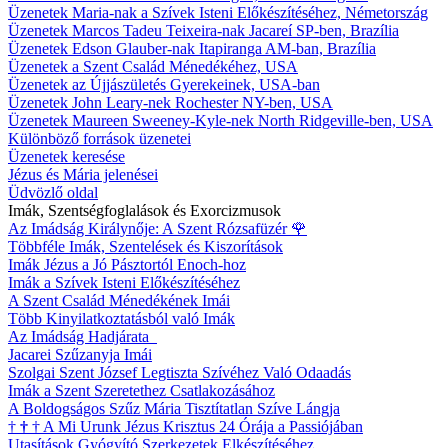
Üzenetek Maria-nak a Szívek Isteni Előkészítéséhez, Németország
Üzenetek Marcos Tadeu Teixeira-nak Jacareí SP-ben, Brazília
Üzenetek Edson Glauber-nak Itapiranga AM-ban, Brazília
Üzenetek a Szent Család Ménedékéhez, USA
Üzenetek az Újjászületés Gyerekeinek, USA-ban
Üzenetek John Leary-nek Rochester NY-ben, USA
Üzenetek Maureen Sweeney-Kyle-nek North Ridgeville-ben, USA
Különböző források üzenetei
Üzenetek keresése
Jézus és Mária jelenései
Üdvözlő oldal
Imák, Szentségfoglalások és Exorcizmusok
Az Imádság Királynője: A Szent Rózsafüzér
🌹
Többféle Imák, Szentelések és Kiszorítások
Imák Jézus a Jó Pásztortól Enoch-hoz
Imák a Szívek Isteni Előkészítéséhez
A Szent Család Ménedékének Imái
Több Kinyilatkoztatásból való Imák
Az Imádság Hadjárata
Jacarei Szűzanyja Imái
Szolgai Szent József Legtiszta Szívéhez Való Odaadás
Imák a Szent Szeretethez Csatlakozásához
A Boldogságos Szűz Mária Tisztítatlan Szíve Lángja
†
†
†
A Mi Urunk Jézus Krisztus 24 Órája a Passiójában
Utasítások Gyógyító Szerkezetek Elkészítéséhez