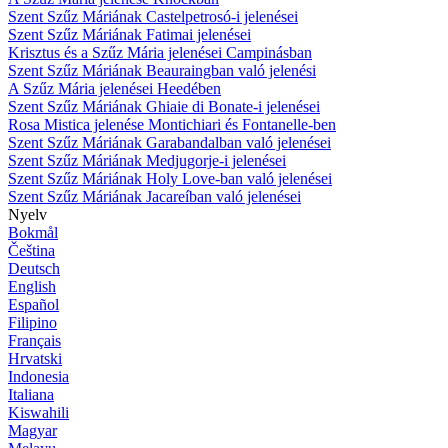
Szent Szűz Máriának Castelpetrosó-i jelenései
Szent Szűz Máriának Fatimai jelenései
Krisztus és a Szűz Mária jelenései Campinásban
Szent Szűz Máriának Beauraingban való jelenési
A Szűz Mária jelenései Heedében
Szent Szűz Máriának Ghiaie di Bonate-i jelenései
Rosa Mistica jelenése Montichiari és Fontanelle-ben
Szent Szűz Máriának Garabandalban való jelenései
Szent Szűz Máriának Medjugorje-i jelenései
Szent Szűz Máriának Holy Love-ban való jelenései
Szent Szűz Máriának Jacareíban való jelenései
Nyelv
Bokmål
Čeština
Deutsch
English
Español
Filipino
Français
Hrvatski
Indonesia
Italiana
Kiswahili
Magyar