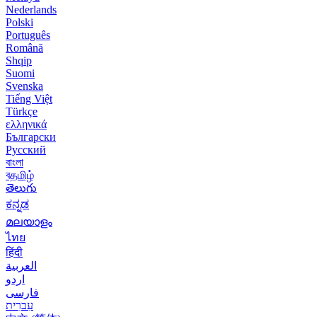
Nederlands
Polski
Português
Română
Shqip
Suomi
Svenska
Tiếng Việt
Türkçe
ελληνικά
Български
Русский
বাংলা
বதமிழ்
తెలుగు
ಕನ್ನಡ
മലയാളം
ไทย
हिंदी
العربية
اردو
فارسی
עִברִית