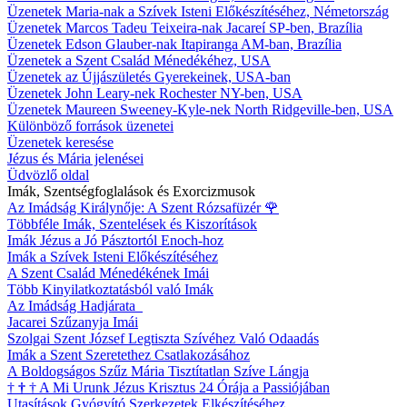
Üzenetek Maria-nak a Szívek Isteni Előkészítéséhez, Németország
Üzenetek Marcos Tadeu Teixeira-nak Jacareí SP-ben, Brazília
Üzenetek Edson Glauber-nak Itapiranga AM-ban, Brazília
Üzenetek a Szent Család Ménedékéhez, USA
Üzenetek az Újjászületés Gyerekeinek, USA-ban
Üzenetek John Leary-nek Rochester NY-ben, USA
Üzenetek Maureen Sweeney-Kyle-nek North Ridgeville-ben, USA
Különböző források üzenetei
Üzenetek keresése
Jézus és Mária jelenései
Üdvözlő oldal
Imák, Szentségfoglalások és Exorcizmusok
Az Imádság Királynője: A Szent Rózsafüzér
🌹
Többféle Imák, Szentelések és Kiszorítások
Imák Jézus a Jó Pásztortól Enoch-hoz
Imák a Szívek Isteni Előkészítéséhez
A Szent Család Ménedékének Imái
Több Kinyilatkoztatásból való Imák
Az Imádság Hadjárata
Jacarei Szűzanyja Imái
Szolgai Szent József Legtiszta Szívéhez Való Odaadás
Imák a Szent Szeretethez Csatlakozásához
A Boldogságos Szűz Mária Tisztítatlan Szíve Lángja
†
†
†
A Mi Urunk Jézus Krisztus 24 Órája a Passiójában
Utasítások Gyógyító Szerkezetek Elkészítéséhez