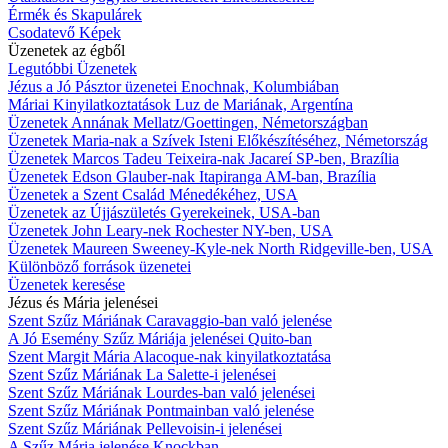
Érmék és Skapulárek
Csodatevő Képek
Üzenetek az égből
Legutóbbi Üzenetek
Jézus a Jó Pásztor üzenetei Enochnak, Kolumbiában
Máriai Kinyilatkoztatások Luz de Mariának, Argentína
Üzenetek Annának Mellatz/Goettingen, Németországban
Üzenetek Maria-nak a Szívek Isteni Előkészítéséhez, Németország
Üzenetek Marcos Tadeu Teixeira-nak Jacareí SP-ben, Brazília
Üzenetek Edson Glauber-nak Itapiranga AM-ban, Brazília
Üzenetek a Szent Család Ménedékéhez, USA
Üzenetek az Újjászületés Gyerekeinek, USA-ban
Üzenetek John Leary-nek Rochester NY-ben, USA
Üzenetek Maureen Sweeney-Kyle-nek North Ridgeville-ben, USA
Különböző források üzenetei
Üzenetek keresése
Jézus és Mária jelenései
Szent Szűz Máriának Caravaggio-ban való jelenése
A Jó Esemény Szűz Máriája jelenései Quito-ban
Szent Margit Mária Alacoque-nak kinyilatkoztatása
Szent Szűz Máriának La Salette-i jelenései
Szent Szűz Máriának Lourdes-ban való jelenései
Szent Szűz Máriának Pontmainban való jelenése
Szent Szűz Máriának Pellevoisin-i jelenései
A Szűz Mária jelenése Knockban