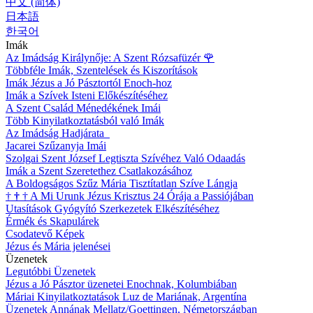
中文 (简体)
日本語
한국어
Imák
Az Imádság Királynője: A Szent Rózsafüzér
🌹
Többféle Imák, Szentelések és Kiszorítások
Imák Jézus a Jó Pásztortól Enoch-hoz
Imák a Szívek Isteni Előkészítéséhez
A Szent Család Ménedékének Imái
Több Kinyilatkoztatásból való Imák
Az Imádság Hadjárata
Jacarei Szűzanyja Imái
Szolgai Szent József Legtiszta Szívéhez Való Odaadás
Imák a Szent Szeretethez Csatlakozásához
A Boldogságos Szűz Mária Tisztítatlan Szíve Lángja
†
†
†
A Mi Urunk Jézus Krisztus 24 Órája a Passiójában
Utasítások Gyógyító Szerkezetek Elkészítéséhez
Érmék és Skapulárek
Csodatevő Képek
Jézus és Mária jelenései
Üzenetek
Legutóbbi Üzenetek
Jézus a Jó Pásztor üzenetei Enochnak, Kolumbiában
Máriai Kinyilatkoztatások Luz de Mariának, Argentína
Üzenetek Annának Mellatz/Goettingen, Németországban