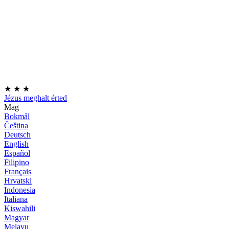
★
★
★
Jézus meghalt érted
Mag
Bokmål
Čeština
Deutsch
English
Español
Filipino
Français
Hrvatski
Indonesia
Italiana
Kiswahili
Magyar
Melayu