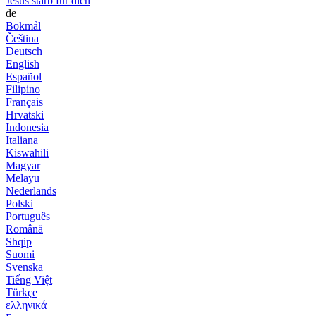
Jesus starb für dich
de
Bokmål
Čeština
Deutsch
English
Español
Filipino
Français
Hrvatski
Indonesia
Italiana
Kiswahili
Magyar
Melayu
Nederlands
Polski
Português
Română
Shqip
Suomi
Svenska
Tiếng Việt
Türkçe
ελληνικά