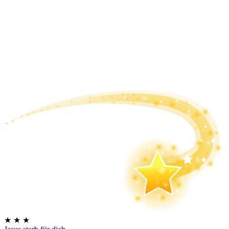
★
★
★