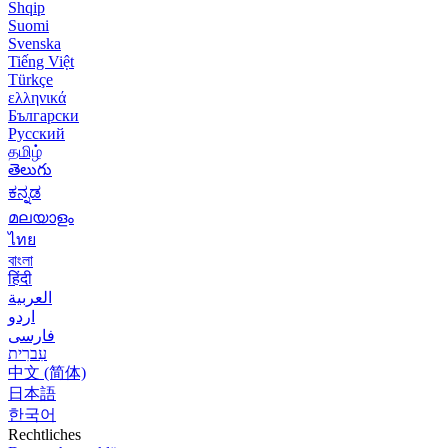
Shqip
Suomi
Svenska
Tiếng Việt
Türkçe
ελληνικά
Български
Русский
தமிழ்
తెలుగు
ಕನ್ನಡ
മലയാളം
ไทย
বাংলা
हिंदी
العربية
اردو
فارسی
עִברִית
中文 (简体)
日本語
한국어
Rechtliches