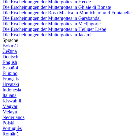
Die Erscheinungen der Muttergottes in Heede
Die Erscheinungen der Muttergottes in Ghiaie di Bonate
Die Erscheinungen der Rosa Mistica in Montichiari und Fontanelle
Die Erscheinungen der Muttergottes in Garabandal
Die Erscheinungen der Muttergottes in Medjugorje
Die Erscheinungen der Muttergottes in Heiliger Liebe
Die Erscheinungen der Muttergottes in Jacarei
Sprache
Bokmål
Čeština
Deutsch
English
Español
Filipino
Français
Hrvatski
Indonesia
Italiana
Kiswahili
Magyar
Melayu
Nederlands
Polski
Português
Română