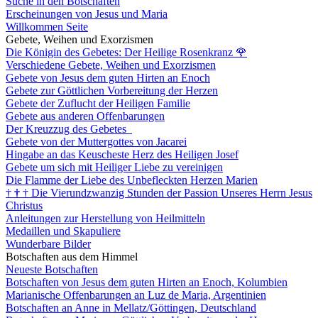
Suche in den Botschaften
Erscheinungen von Jesus und Maria
Willkommen Seite
Gebete, Weihen und Exorzismen
Die Königin des Gebetes: Der Heilige Rosenkranz
🌹
Verschiedene Gebete, Weihen und Exorzismen
Gebete von Jesus dem guten Hirten an Enoch
Gebete zur Göttlichen Vorbereitung der Herzen
Gebete der Zuflucht der Heiligen Familie
Gebete aus anderen Offenbarungen
Der Kreuzzug des Gebetes
Gebete von der Muttergottes von Jacarei
Hingabe an das Keuscheste Herz des Heiligen Josef
Gebete um sich mit Heiliger Liebe zu vereinigen
Die Flamme der Liebe des Unbefleckten Herzen Marien
†
†
†
Die Vierundzwanzig Stunden der Passion Unseres Herrn Jesus
Christus
Anleitungen zur Herstellung von Heilmitteln
Medaillen und Skapuliere
Wunderbare Bilder
Botschaften aus dem Himmel
Neueste Botschaften
Botschaften von Jesus dem guten Hirten an Enoch, Kolumbien
Marianische Offenbarungen an Luz de Maria, Argentinien
Botschaften an Anne in Mellatz/Göttingen, Deutschland