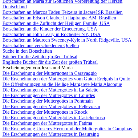
Botschaften an Maria zur Göttlichen Vorbereitung der Herzen,
Deutschland
Botschaften an Marcos Tadeu Teixeira in Jacareí SP, Brasilien
Botschaften an Edson Glauber in Itapiranga AM, Brasilien
Botschaften an die Zuflucht der Heiligen Familie, USA
Botschaften an die Kinder der Erneuerung, USA
Botschaften an John Leary in Rochester NY, USA
Botschaften an Maureen Sweeney-Kyle in North Ridgeville, USA
Botschaften aus verschiedenen Quellen
Suche in den Botschaften
Bücher für die Zeit der großen Trübsal
Englische Bücher für die Zeit der großen Trübsal
Erscheinungen von Jesus und Maria
Die Erscheinung der Muttergottes in Caravaggio
Die Erscheinungen der Muttergottes vom Guten Ereignis in Quito
Die Offenbarungen an die Heilige Margarete Maria Alacoque
Die Erscheinungen der Muttergottes in La Salette
Die Erscheinungen der Muttergottes in Lourdes
Die Erscheinung der Muttergottes in Pontmain
Die Erscheinungen der Muttergottes in Pellevoisin
Die Erscheinung der Muttergottes in Knock
Die Erscheinungen der Muttergottes in Castelpetroso
Die Erscheinungen der Muttergottes in Fatima
Die Erscheinung Unseres Herrn und der Muttergottes in Campinas
Die Erscheinungen der Muttergottes in Beauraing