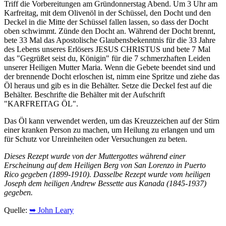
Triff die Vorbereitungen am Gründonnerstag Abend. Um 3 Uhr am
Karfreitag, mit dem Olivenöl in der Schüssel, den Docht und den
Deckel in die Mitte der Schüssel fallen lassen, so dass der Docht
oben schwimmt. Zünde den Docht an. Während der Docht brennt,
bete 33 Mal das Apostolische Glaubensbekenntnis für die 33 Jahre
des Lebens unseres Erlösers JESUS CHRISTUS und bete 7 Mal
das "Gegrüßet seist du, Königin" für die 7 schmerzhaften Leiden
unserer Heiligen Mutter Maria. Wenn die Gebete beendet sind und
der brennende Docht erloschen ist, nimm eine Spritze und ziehe das
Öl heraus und gib es in die Behälter. Setze die Deckel fest auf die
Behälter. Beschrifte die Behälter mit der Aufschrift
"KARFREITAG ÖL".
Das Öl kann verwendet werden, um das Kreuzzeichen auf der Stirn
einer kranken Person zu machen, um Heilung zu erlangen und um
für Schutz vor Unreinheiten oder Versuchungen zu beten.
Dieses Rezept wurde von der Muttergottes während einer
Erscheinung auf dem Heiligen Berg von San Lorenzo in Puerto
Rico gegeben (1899-1910). Dasselbe Rezept wurde vom heiligen
Joseph dem heiligen Andrew Bessette aus Kanada (1845-1937)
gegeben.
Quelle:
➥ John Leary