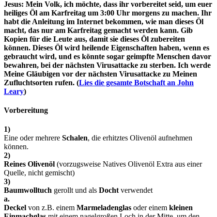
Jesus: Mein Volk, ich möchte, dass ihr vorbereitet seid, um euer
heiliges Öl am Karfreitag um 3:00 Uhr morgens zu machen. Ihr
habt die Anleitung im Internet bekommen, wie man dieses Öl
macht, das nur am Karfreitag gemacht werden kann. Gib
Kopien für die Leute aus, damit sie dieses Öl zubereiten
können. Dieses Öl wird heilende Eigenschaften haben, wenn es
gebraucht wird, und es könnte sogar geimpfte Menschen davor
bewahren, bei der nächsten Virusattacke zu sterben. Ich werde
Meine Gläubigen vor der nächsten Virusattacke zu Meinen
Zufluchtsorten rufen. (
Lies die gesamte Botschaft an John
Leary
)
Vorbereitung
1)
Eine oder mehrere
Schalen
, die erhitztes Olivenöl aufnehmen
können.
2)
Reines Olivenöl
(vorzugsweise Natives Olivenöl Extra aus einer
Quelle, nicht gemischt)
3)
Baumwolltuch
gerollt und als
Docht
verwendet
a.
Deckel
von z.B. einem
Marmeladenglas
oder einem
kleinen
Einmachglas
mit einem nagelgroßen Loch in der Mitte, um den