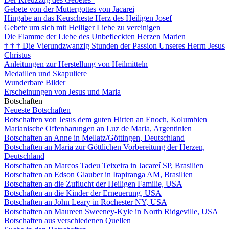
Gebete von der Muttergottes von Jacarei
Hingabe an das Keuscheste Herz des Heiligen Josef
Gebete um sich mit Heiliger Liebe zu vereinigen
Die Flamme der Liebe des Unbefleckten Herzen Marien
†
†
†
Die Vierundzwanzig Stunden der Passion Unseres Herrn Jesus
Christus
Anleitungen zur Herstellung von Heilmitteln
Medaillen und Skapuliere
Wunderbare Bilder
Erscheinungen von Jesus und Maria
Botschaften
Neueste Botschaften
Botschaften von Jesus dem guten Hirten an Enoch, Kolumbien
Marianische Offenbarungen an Luz de Maria, Argentinien
Botschaften an Anne in Mellatz/Göttingen, Deutschland
Botschaften an Maria zur Göttlichen Vorbereitung der Herzen,
Deutschland
Botschaften an Marcos Tadeu Teixeira in Jacareí SP, Brasilien
Botschaften an Edson Glauber in Itapiranga AM, Brasilien
Botschaften an die Zuflucht der Heiligen Familie, USA
Botschaften an die Kinder der Erneuerung, USA
Botschaften an John Leary in Rochester NY, USA
Botschaften an Maureen Sweeney-Kyle in North Ridgeville, USA
Botschaften aus verschiedenen Quellen