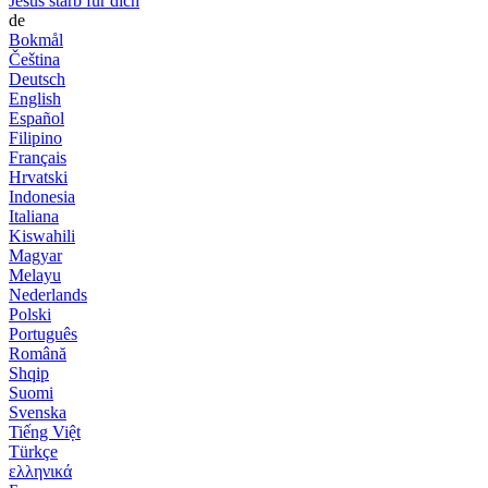
Jesus starb für dich
de
Bokmål
Čeština
Deutsch
English
Español
Filipino
Français
Hrvatski
Indonesia
Italiana
Kiswahili
Magyar
Melayu
Nederlands
Polski
Português
Română
Shqip
Suomi
Svenska
Tiếng Việt
Türkçe
ελληνικά