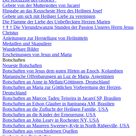
Gebete von der Muttergottes von Jacarei
Hingabe an das Keuscheste Herz des Heiligen Josef
Gebete um sich mit Heiliger Liebe zu vereinigen
Die Flamme der Liebe des Unbefleckten Herzen Marien
†
†
†
Die Vierundzwanzig Stunden der Passion Unseres Herrn Jesus
Christus
Anleitungen zur Herstellung von Heilmitteln
Medaillen und Skapuliere
Wunderbare Bilder
Erscheinungen von Jesus und Maria
Botschaften
Neueste Botschaften
Botschaften von Jesus dem guten Hirten an Enoch, Kolumbien
Marianische Offenbarungen an Luz de Maria, Argentinien
Botschaften an Anne in Mellatz/Göttingen, Deutschland
Botschaften an Maria zur Göttlichen Vorbereitung der Herzen,
Deutschland
Botschaften an Marcos Tadeu Teixeira in Jacareí SP, Brasilien
Botschaften an Edson Glauber in Itapiranga AM, Brasilien
Botschaften an die Zuflucht der Heiligen Familie, USA
Botschaften an die Kinder der Erneuerung, USA
Botschaften an John Leary in Rochester NY, USA
Botschaften an Maureen Sweeney-Kyle in North Ridgeville, USA
Botschaften aus verschiedenen Quellen