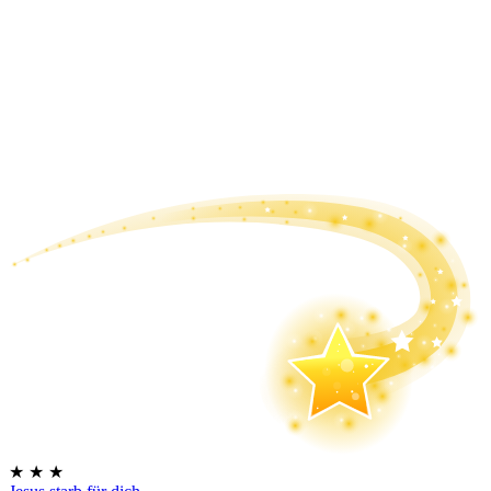
★
★
★