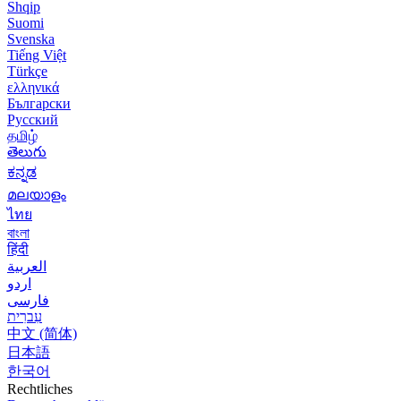
Shqip
Suomi
Svenska
Tiếng Việt
Türkçe
ελληνικά
Български
Русский
தமிழ்
తెలుగు
ಕನ್ನಡ
മലയാളം
ไทย
বাংলা
हिंदी
العربية
اردو
فارسی
עִברִית
中文 (简体)
日本語
한국어
Rechtliches