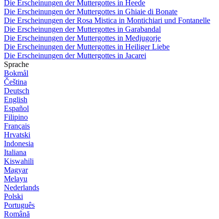
Die Erscheinungen der Muttergottes in Heede
Die Erscheinungen der Muttergottes in Ghiaie di Bonate
Die Erscheinungen der Rosa Mistica in Montichiari und Fontanelle
Die Erscheinungen der Muttergottes in Garabandal
Die Erscheinungen der Muttergottes in Medjugorje
Die Erscheinungen der Muttergottes in Heiliger Liebe
Die Erscheinungen der Muttergottes in Jacarei
Sprache
Bokmål
Čeština
Deutsch
English
Español
Filipino
Français
Hrvatski
Indonesia
Italiana
Kiswahili
Magyar
Melayu
Nederlands
Polski
Português
Română