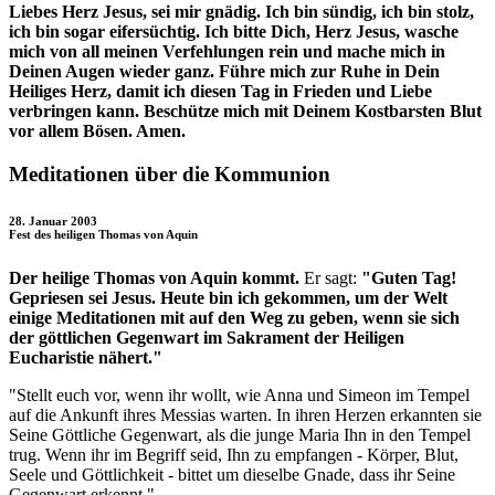
Liebes Herz Jesus, sei mir gnädig. Ich bin sündig, ich bin stolz,
ich bin sogar eifersüchtig. Ich bitte Dich, Herz Jesus, wasche
mich von all meinen Verfehlungen rein und mache mich in
Deinen Augen wieder ganz. Führe mich zur Ruhe in Dein
Heiliges Herz, damit ich diesen Tag in Frieden und Liebe
verbringen kann. Beschütze mich mit Deinem Kostbarsten Blut
vor allem Bösen. Amen.
Meditationen über die Kommunion
28. Januar 2003
Fest des heiligen Thomas von Aquin
Der heilige Thomas von Aquin kommt.
Er sagt:
"Guten Tag!
Gepriesen sei Jesus. Heute bin ich gekommen, um der Welt
einige Meditationen mit auf den Weg zu geben, wenn sie sich
der göttlichen Gegenwart im Sakrament der Heiligen
Eucharistie nähert."
"Stellt euch vor, wenn ihr wollt, wie Anna und Simeon im Tempel
auf die Ankunft ihres Messias warten. In ihren Herzen erkannten sie
Seine Göttliche Gegenwart, als die junge Maria Ihn in den Tempel
trug. Wenn ihr im Begriff seid, Ihn zu empfangen - Körper, Blut,
Seele und Göttlichkeit - bittet um dieselbe Gnade, dass ihr Seine
Gegenwart erkennt."