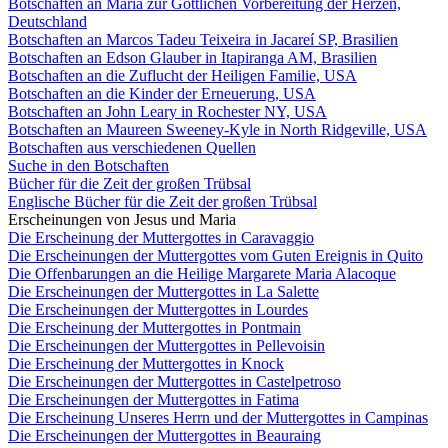
Botschaften an Maria zur Göttlichen Vorbereitung der Herzen,
Deutschland
Botschaften an Marcos Tadeu Teixeira in Jacareí SP, Brasilien
Botschaften an Edson Glauber in Itapiranga AM, Brasilien
Botschaften an die Zuflucht der Heiligen Familie, USA
Botschaften an die Kinder der Erneuerung, USA
Botschaften an John Leary in Rochester NY, USA
Botschaften an Maureen Sweeney-Kyle in North Ridgeville, USA
Botschaften aus verschiedenen Quellen
Suche in den Botschaften
Bücher für die Zeit der großen Trübsal
Englische Bücher für die Zeit der großen Trübsal
Erscheinungen von Jesus und Maria
Die Erscheinung der Muttergottes in Caravaggio
Die Erscheinungen der Muttergottes vom Guten Ereignis in Quito
Die Offenbarungen an die Heilige Margarete Maria Alacoque
Die Erscheinungen der Muttergottes in La Salette
Die Erscheinungen der Muttergottes in Lourdes
Die Erscheinung der Muttergottes in Pontmain
Die Erscheinungen der Muttergottes in Pellevoisin
Die Erscheinung der Muttergottes in Knock
Die Erscheinungen der Muttergottes in Castelpetroso
Die Erscheinungen der Muttergottes in Fatima
Die Erscheinung Unseres Herrn und der Muttergottes in Campinas
Die Erscheinungen der Muttergottes in Beauraing