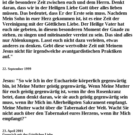
ist die besondere Zeit zwischen euch und dem Herrn. Denkt
daran, dass wir in der Heiligen Liebe Gott über alles lieben
müssen. Das bedeutet, dass Er der Erste sein muss. Nachdem
Mein Sohn in euer Herz gekommen ist, ist es eine Zeit der
Vereinigung mit der Göttlichen Liebe. Der Heilige Vater hat
euch nie gebeten, in diesem besonderen Moment der Gnade zu
stehen, zu singen und miteinander vereint zu sein. Das sind alles
nur Ablenkungen. Lasst euch nicht dazu verleiten, etwas
anderes zu denken. Gebt diese wertvollste Zeit mit Meinem
Jesus nicht für irgendwelche avantgardistischen Praktiken
auf."
22. September 1999
Jesus:
"So wie Ich in der Eucharistie körperlich gegenwärtig
bin, ist Meine Mutter geistig gegenwärtig. Wenn Meine Mutter
für euch geistig gegenwärtig ist, wenn ihr den Rosenkranz
betet, dann denkt daran, wie sie auch geistig gegenwärtig sein
muss, wenn ihr Mich im Allerheiligsten Sakrament empfangt.
Meine Mutter wacht über die Tabernakel der Welt. Wacht Sie
nicht auch über den Tabernakel eures Herzens, wenn ihr Mich
empfangt?"
23. April 2001
Gespräch mit der Göttlichen Liebe