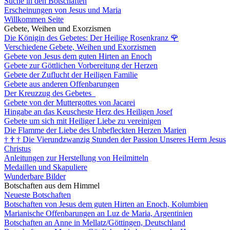
Suche in den Botschaften
Erscheinungen von Jesus und Maria
Willkommen Seite
Gebete, Weihen und Exorzismen
Die Königin des Gebetes: Der Heilige Rosenkranz
🌹
Verschiedene Gebete, Weihen und Exorzismen
Gebete von Jesus dem guten Hirten an Enoch
Gebete zur Göttlichen Vorbereitung der Herzen
Gebete der Zuflucht der Heiligen Familie
Gebete aus anderen Offenbarungen
Der Kreuzzug des Gebetes
Gebete von der Muttergottes von Jacarei
Hingabe an das Keuscheste Herz des Heiligen Josef
Gebete um sich mit Heiliger Liebe zu vereinigen
Die Flamme der Liebe des Unbefleckten Herzen Marien
†
†
†
Die Vierundzwanzig Stunden der Passion Unseres Herrn Jesus
Christus
Anleitungen zur Herstellung von Heilmitteln
Medaillen und Skapuliere
Wunderbare Bilder
Botschaften aus dem Himmel
Neueste Botschaften
Botschaften von Jesus dem guten Hirten an Enoch, Kolumbien
Marianische Offenbarungen an Luz de Maria, Argentinien
Botschaften an Anne in Mellatz/Göttingen, Deutschland