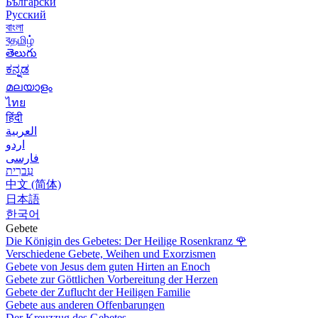
Български
Русский
বাংলা
বதமிழ்
తెలుగు
ಕನ್ನಡ
മലയാളം
ไทย
हिंदी
العربية
اردو
فارسی
עִברִית
中文 (简体)
日本語
한국어
Gebete
Die Königin des Gebetes: Der Heilige Rosenkranz
🌹
Verschiedene Gebete, Weihen und Exorzismen
Gebete von Jesus dem guten Hirten an Enoch
Gebete zur Göttlichen Vorbereitung der Herzen
Gebete der Zuflucht der Heiligen Familie
Gebete aus anderen Offenbarungen
Der Kreuzzug des Gebetes