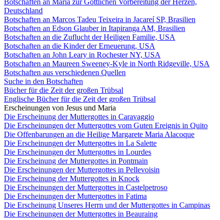
Botschaften an Maria zur Göttlichen Vorbereitung der Herzen,
Deutschland
Botschaften an Marcos Tadeu Teixeira in Jacareí SP, Brasilien
Botschaften an Edson Glauber in Itapiranga AM, Brasilien
Botschaften an die Zuflucht der Heiligen Familie, USA
Botschaften an die Kinder der Erneuerung, USA
Botschaften an John Leary in Rochester NY, USA
Botschaften an Maureen Sweeney-Kyle in North Ridgeville, USA
Botschaften aus verschiedenen Quellen
Suche in den Botschaften
Bücher für die Zeit der großen Trübsal
Englische Bücher für die Zeit der großen Trübsal
Erscheinungen von Jesus und Maria
Die Erscheinung der Muttergottes in Caravaggio
Die Erscheinungen der Muttergottes vom Guten Ereignis in Quito
Die Offenbarungen an die Heilige Margarete Maria Alacoque
Die Erscheinungen der Muttergottes in La Salette
Die Erscheinungen der Muttergottes in Lourdes
Die Erscheinung der Muttergottes in Pontmain
Die Erscheinungen der Muttergottes in Pellevoisin
Die Erscheinung der Muttergottes in Knock
Die Erscheinungen der Muttergottes in Castelpetroso
Die Erscheinungen der Muttergottes in Fatima
Die Erscheinung Unseres Herrn und der Muttergottes in Campinas
Die Erscheinungen der Muttergottes in Beauraing