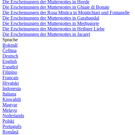
Die Erscheinungen der Muttergottes in Heede
Die Erscheinungen der Muttergottes in Ghiaie di Bonate
Die Erscheinungen der Rosa Mistica in Montichiari und Fontanelle
Die Erscheinungen der Muttergottes in Garabandal
Die Erscheinungen der Muttergottes in Medjugorje
Die Erscheinungen der Muttergottes in Heiliger Liebe
Die Erscheinungen der Muttergottes in Jacarei
Sprache
Bokmål
Čeština
Deutsch
English
Español
Filipino
Français
Hrvatski
Indonesia
Italiana
Kiswahili
Magyar
Melayu
Nederlands
Polski
Português
Română