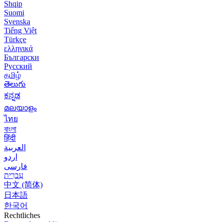
Shqip
Suomi
Svenska
Tiếng Việt
Türkçe
ελληνικά
Български
Русский
தமிழ்
తెలుగు
ಕನ್ನಡ
മലയാളം
ไทย
বাংলা
हिंदी
العربية
اردو
فارسی
עִברִית
中文 (简体)
日本語
한국어
Rechtliches