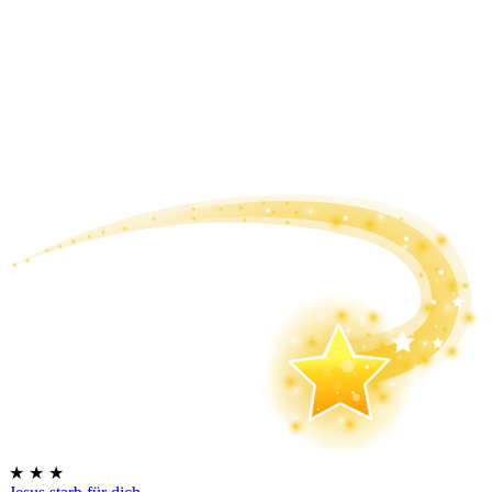
★
★
★