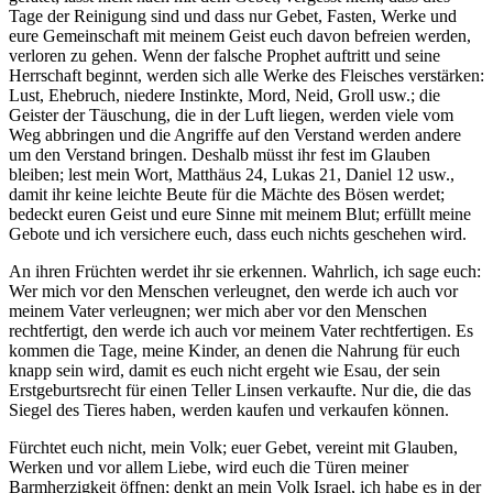
Tage der Reinigung sind und dass nur Gebet, Fasten, Werke und
eure Gemeinschaft mit meinem Geist euch davon befreien werden,
verloren zu gehen. Wenn der falsche Prophet auftritt und seine
Herrschaft beginnt, werden sich alle Werke des Fleisches verstärken:
Lust, Ehebruch, niedere Instinkte, Mord, Neid, Groll usw.; die
Geister der Täuschung, die in der Luft liegen, werden viele vom
Weg abbringen und die Angriffe auf den Verstand werden andere
um den Verstand bringen. Deshalb müsst ihr fest im Glauben
bleiben; lest mein Wort, Matthäus 24, Lukas 21, Daniel 12 usw.,
damit ihr keine leichte Beute für die Mächte des Bösen werdet;
bedeckt euren Geist und eure Sinne mit meinem Blut; erfüllt meine
Gebote und ich versichere euch, dass euch nichts geschehen wird.
An ihren Früchten werdet ihr sie erkennen. Wahrlich, ich sage euch:
Wer mich vor den Menschen verleugnet, den werde ich auch vor
meinem Vater verleugnen; wer mich aber vor den Menschen
rechtfertigt, den werde ich auch vor meinem Vater rechtfertigen. Es
kommen die Tage, meine Kinder, an denen die Nahrung für euch
knapp sein wird, damit es euch nicht ergeht wie Esau, der sein
Erstgeburtsrecht für einen Teller Linsen verkaufte. Nur die, die das
Siegel des Tieres haben, werden kaufen und verkaufen können.
Fürchtet euch nicht, mein Volk; euer Gebet, vereint mit Glauben,
Werken und vor allem Liebe, wird euch die Türen meiner
Barmherzigkeit öffnen; denkt an mein Volk Israel, ich habe es in der