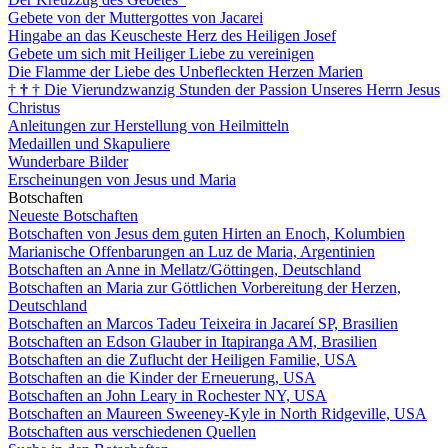
Gebete von der Muttergottes von Jacarei
Hingabe an das Keuscheste Herz des Heiligen Josef
Gebete um sich mit Heiliger Liebe zu vereinigen
Die Flamme der Liebe des Unbefleckten Herzen Marien
†
†
†
Die Vierundzwanzig Stunden der Passion Unseres Herrn Jesus
Christus
Anleitungen zur Herstellung von Heilmitteln
Medaillen und Skapuliere
Wunderbare Bilder
Erscheinungen von Jesus und Maria
Botschaften
Neueste Botschaften
Botschaften von Jesus dem guten Hirten an Enoch, Kolumbien
Marianische Offenbarungen an Luz de Maria, Argentinien
Botschaften an Anne in Mellatz/Göttingen, Deutschland
Botschaften an Maria zur Göttlichen Vorbereitung der Herzen,
Deutschland
Botschaften an Marcos Tadeu Teixeira in Jacareí SP, Brasilien
Botschaften an Edson Glauber in Itapiranga AM, Brasilien
Botschaften an die Zuflucht der Heiligen Familie, USA
Botschaften an die Kinder der Erneuerung, USA
Botschaften an John Leary in Rochester NY, USA
Botschaften an Maureen Sweeney-Kyle in North Ridgeville, USA
Botschaften aus verschiedenen Quellen