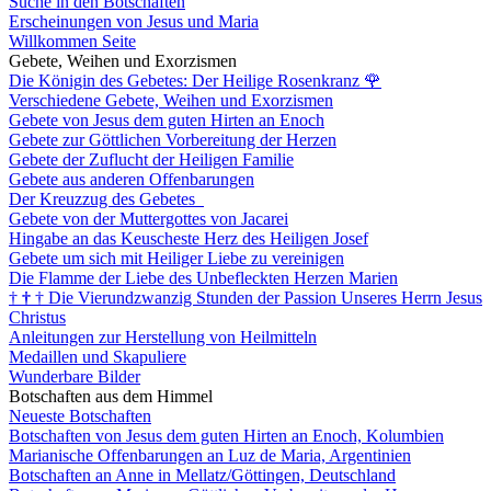
Suche in den Botschaften
Erscheinungen von Jesus und Maria
Willkommen Seite
Gebete, Weihen und Exorzismen
Die Königin des Gebetes: Der Heilige Rosenkranz
🌹
Verschiedene Gebete, Weihen und Exorzismen
Gebete von Jesus dem guten Hirten an Enoch
Gebete zur Göttlichen Vorbereitung der Herzen
Gebete der Zuflucht der Heiligen Familie
Gebete aus anderen Offenbarungen
Der Kreuzzug des Gebetes
Gebete von der Muttergottes von Jacarei
Hingabe an das Keuscheste Herz des Heiligen Josef
Gebete um sich mit Heiliger Liebe zu vereinigen
Die Flamme der Liebe des Unbefleckten Herzen Marien
†
†
†
Die Vierundzwanzig Stunden der Passion Unseres Herrn Jesus
Christus
Anleitungen zur Herstellung von Heilmitteln
Medaillen und Skapuliere
Wunderbare Bilder
Botschaften aus dem Himmel
Neueste Botschaften
Botschaften von Jesus dem guten Hirten an Enoch, Kolumbien
Marianische Offenbarungen an Luz de Maria, Argentinien
Botschaften an Anne in Mellatz/Göttingen, Deutschland