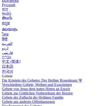
Български
Русский
বাংলা
বதமிழ்
తెలుగు
ಕನ್ನಡ
മലയാളം
ไทย
हिंदी
العربية
اردو
فارسی
עִברִית
中文 (简体)
日本語
한국어
Gebete
Die Königin des Gebetes: Der Heilige Rosenkranz
🌹
Verschiedene Gebete, Weihen und Exorzismen
Gebete von Jesus dem guten Hirten an Enoch
Gebete zur Göttlichen Vorbereitung der Herzen
Gebete der Zuflucht der Heiligen Familie
Gebete aus anderen Offenbarungen
Der Kreuzzug des Gebetes