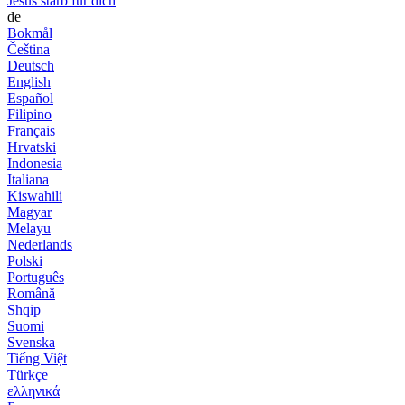
Jesus starb für dich
de
Bokmål
Čeština
Deutsch
English
Español
Filipino
Français
Hrvatski
Indonesia
Italiana
Kiswahili
Magyar
Melayu
Nederlands
Polski
Português
Română
Shqip
Suomi
Svenska
Tiếng Việt
Türkçe
ελληνικά