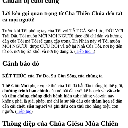
Chuẩn bị cuối cùng
Lời kêu gọi quan trọng từ Cha Thiên Chúa đến tất
cả mọi người!
Trước khi Tôi phóng tay của Tôi với TẤT CẢ Sức Lực, ĐỐI VỚI
Trái Đất, Tôi muốn MỜI MỌI NGƯỜI theo dõi chỉ dẫn và hướng
dẫn của Tôi mà Tôi sẽ cung cấp trong Tin Nhắn này vì Tôi muốn
MỖI NGƯỜI, được CỨU RỖI và trở lại Nhà Của Tôi, nơi họ đến
từ đó, nơi họ rời khỏi và nơi họ đang ở.
(
Tiếp tục...
)
Cảnh báo đỏ
KẾT THÚC của Tự Do, Sự Còn Sống của chúng ta
Thế Giới Mới
phục vụ kẻ thù của Tôi đã bắt đầu thống trị thế giới,
chương trình bạo chính
của nó bắt đầu với kế hoạch về
vắc-xin
và tiêm chủng chống dịch bệnh hiện tại
; những vắc-xin này
không phải là giải pháp, mà chỉ là sự bắt đầu của
thảm họa
sẽ dẫn
đến
cái chết
,
siêu người
và
ghi dấu con thú
cho hàng triệu con
người. (
Tiếp tục
)
Thông điệp của Chúa Giêsu Mùa Chiên