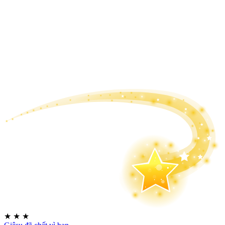
★
★
★