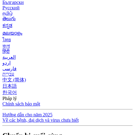
Български
Русский
தமிழ்
తెలుగు
ಕನ್ನಡ
മലയാളം
ไทย
বাংলা
हिंदी
العربية
اردو
فارسی
עִברִית
中文 (简体)
日本語
한국어
Pháp lý
Chính sách bảo mật
Hướng dẫn cho năm 2025
Về các bệnh, đại dịch và virus chưa biết