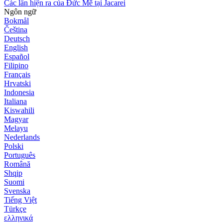
Các lần hiện ra của Đức Mẽ tại Jacarei
Ngôn ngữ
Bokmål
Čeština
Deutsch
English
Español
Filipino
Français
Hrvatski
Indonesia
Italiana
Kiswahili
Magyar
Melayu
Nederlands
Polski
Português
Română
Shqip
Suomi
Svenska
Tiếng Việt
Türkçe
ελληνικά