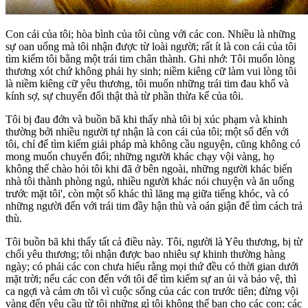
Con cái của tôi; hòa bình của tôi cùng với các con. Nhiều là những
sự oan uổng mà tôi nhận được từ loài người; rất ít là con cái của tôi
tìm kiếm tôi bằng một trái tim chân thành. Ghi nhớ: Tôi muốn lòng
thương xót chứ không phải hy sinh; niềm kiêng cữ làm vui lòng tôi
là niềm kiêng cữ yêu thương, tôi muốn những trái tim đau khổ và
kính sợ, sự chuyển đổi thật thà từ phần thừa kế của tôi.
Tôi bị đau đớn và buồn bã khi thấy nhà tôi bị xúc phạm và khinh
thường bởi nhiều người tự nhận là con cái của tôi; một số đến với
tôi, chỉ để tìm kiếm giải pháp mà không cầu nguyện, cũng không có
mong muốn chuyển đổi; những người khác chạy vội vàng, họ
không thể chào hỏi tôi khi đã ở bên ngoài, những người khác biến
nhà tôi thành phòng ngủ, nhiều người khác nói chuyện và ăn uống
trước mặt tôi', còn một số khác thì lăng mạ giữa tiếng khóc, và có
những người đến với trái tim đầy hận thù và oán giận để tìm cách trả
thù.
Tôi buồn bã khi thấy tất cả điều này. Tôi, người là Yêu thương, bị từ
chối yêu thương; tôi nhận được bao nhiêu sự khinh thường hàng
ngày; có phải các con chưa hiểu rằng mọi thứ đều có thời gian dưới
mặt trời; nếu các con đến với tôi để tìm kiếm sự an ủi và bảo vệ, thì
ca ngợi và cảm ơn tôi vì cuộc sống của các con trước tiên; đừng vội
vàng đến yêu cầu từ tôi những gì tôi không thể ban cho các con; các