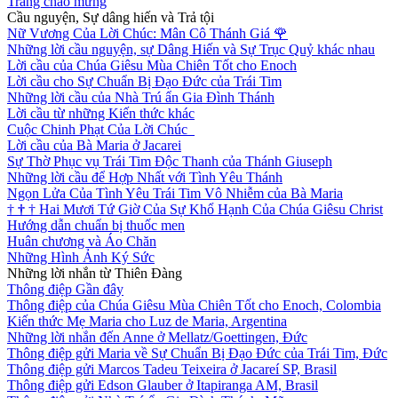
Trang chào mừng
Cầu nguyện, Sự dâng hiến và Trả tội
Nữ Vương Của Lời Chúc: Mân Cô Thánh Giá
🌹
Những lời cầu nguyện, sự Dâng Hiến và Sự Trục Quỷ khác nhau
Lời cầu của Chúa Giêsu Mùa Chiên Tốt cho Enoch
Lời cầu cho Sự Chuẩn Bị Đạo Đức của Trái Tim
Những lời cầu của Nhà Trú ẩn Gia Đình Thánh
Lời cầu từ những Kiến thức khác
Cuộc Chinh Phạt Của Lời Chúc
Lời cầu của Bà Maria ở Jacarei
Sự Thờ Phục vụ Trái Tim Độc Thanh của Thánh Giuseph
Những lời cầu để Hợp Nhất với Tình Yêu Thánh
Ngọn Lửa Của Tình Yêu Trái Tim Vô Nhiễm của Bà Maria
†
†
†
Hai Mươi Tứ Giờ Của Sự Khổ Hạnh Của Chúa Giêsu Christ
Hướng dẫn chuẩn bị thuốc men
Huân chương và Áo Chăn
Những Hình Ảnh Ký Sức
Những lời nhắn từ Thiên Đàng
Thông điệp Gần đây
Thông điệp của Chúa Giêsu Mùa Chiên Tốt cho Enoch, Colombia
Kiến thức Mẹ Maria cho Luz de Maria, Argentina
Những lời nhắn đến Anne ở Mellatz/Goettingen, Đức
Thông điệp gửi Maria về Sự Chuẩn Bị Đạo Đức của Trái Tim, Đức
Thông điệp gửi Marcos Tadeu Teixeira ở Jacareí SP, Brasil
Thông điệp gửi Edson Glauber ở Itapiranga AM, Brasil