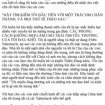
con biết rõ rằng tôi luôn cho các con những điều tốt nhất cho việc
cứu rỗi linh hồn của các con.
"HÃY TÌM KIẾM TÔI ĐẦU TIÊN VỚI MỘT TRÁI TIM CHÂN
THÀNH, VÀ MỌI THỨ SẼ THEO SAU."
Tôi buồn bã khi thấy những thanh niên của tôi bị lạc mất, thiếu hụt
nhiều việc truyền bá tin mừng trong gia đình. CÁC PHONG
CÁCH KHÔNG ĐẸP LÀM CHO TRÁI TIM YÊU THƯƠNG
CỦA TÔI ĐAU KHỔ. Tôi là người sống và thật sự đang ở bên
Tabernacle, tại sao các con lại không đến nhà tôi mặc trang phục kín
đáo. Nhà tôi là một ngôi nhà cầu nguyện và tôi là Cha của các con:
có phải tôi không xứng đáng được tôn trọng, nơi nào là lòng thương
xót của các con đối với Chúa và anh em họ, phong cách không đẹp
của các con làm cho tôi buồn bã và khiến Thiên Đàng khóc. Tôi xin
cầu các con, đừng đến nhà tôi mặc không kín đáo và nhất định
không nhận Thân thể và Máu của tôi khi mặc những trang phục xấu
xa đó, vì điều này làm tổn thương Chúa tính của tôi. Hãy hành xử
như người thuế trong đền thờ, kính cẩn và chân thành trái tim; ghi
nhớ: "Tôi muốn lòng thương xót và những trái tim đau khổ và kính
sợ là gì mà tôi mong đợi."
Tôi ban cho các con một chuỗi kinh để các con thắp sáng Chúa tính
của tôi trong tất cả các Tabernacle trên thế giới.