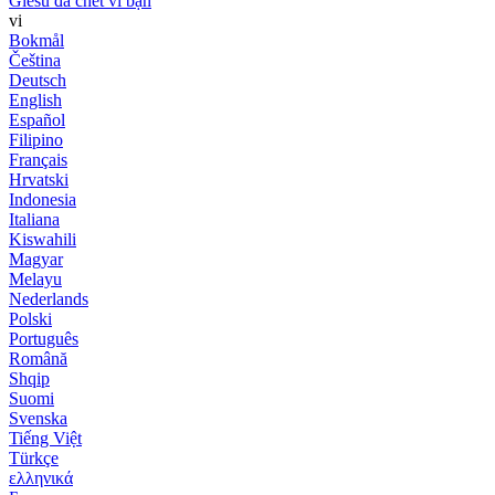
Giêsu đã chết vì bạn
vi
Bokmål
Čeština
Deutsch
English
Español
Filipino
Français
Hrvatski
Indonesia
Italiana
Kiswahili
Magyar
Melayu
Nederlands
Polski
Português
Română
Shqip
Suomi
Svenska
Tiếng Việt
Türkçe
ελληνικά