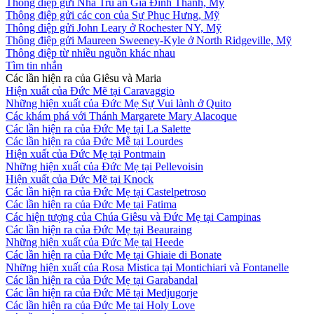
Thông điệp gửi Nhà Trú ẩn Gia Đình Thánh, Mỹ
Thông điệp gửi các con của Sự Phục Hưng, Mỹ
Thông điệp gửi John Leary ở Rochester NY, Mỹ
Thông điệp gửi Maureen Sweeney-Kyle ở North Ridgeville, Mỹ
Thông điệp từ nhiều nguồn khác nhau
Tìm tin nhắn
Các lần hiện ra của Giêsu và Maria
Hiện xuất của Đức Mẽ tại Caravaggio
Những hiện xuất của Đức Mẹ Sự Vui lành ở Quito
Các khám phá với Thánh Margarete Mary Alacoque
Các lần hiện ra của Đức Mẹ tại La Salette
Các lần hiện ra của Đức Mễ tại Lourdes
Hiện xuất của Đức Mẹ tại Pontmain
Những hiện xuất của Đức Mẹ tại Pellevoisin
Hiện xuất của Đức Mẽ tại Knock
Các lần hiện ra của Đức Mẹ tại Castelpetroso
Các lần hiện ra của Đức Mẹ tại Fatima
Các hiện tượng của Chúa Giêsu và Đức Mẹ tại Campinas
Các lần hiện ra của Đức Mẹ tại Beauraing
Những hiện xuất của Đức Mẹ tại Heede
Các lần hiện ra của Đức Mẹ tại Ghiaie di Bonate
Những hiện xuất của Rosa Mistica tại Montichiari và Fontanelle
Các lần hiện ra của Đức Mẹ tại Garabandal
Các lần hiện ra của Đức Mẽ tại Medjugorje
Các lần hiện ra của Đức Mẹ tại Holy Love