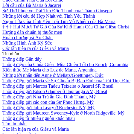
Lời cầu của Bà Maria ở Jacarei
Sự Thờ Phục vụ Trái Tim Độc Thanh của Thánh Giuseph
Những lời cầu để Hợp Nhất với Tình Yêu Thánh
Ngọn Lửa Của Tình Yêu Trái Tim Vô Nhiễm của Bà Maria
†
†
†
Hai Mươi Tứ Giờ Của Sự Khổ Hạnh Của Chúa Giêsu Christ
Hướng dẫn chuẩn bị thuốc men
Huân chương và Áo Chăn
Những Hình Ảnh Ký Sức
Các lần hiện ra của Giêsu và Maria
Tin nhắn
Thông điệp Gần đây
Thông điệp của Chúa Giêsu Mùa Chiên Tốt cho Enoch, Colombia
Kiến thức Mẹ Maria cho Luz de Maria, Argentina
Những lời nhắn đến Anne ở Mellatz/Goettingen, Đức
Thông điệp gửi Maria về Sự Chuẩn Bị Đạo Đức của Trái Tim, Đức
Thông điệp gửi Marcos Tadeu Teixeira ở Jacareí SP, Brasil
Thông điệp gửi Edson Glauber ở Itapiranga AM, Brasil
Thông điệp gửi Nhà Trú ẩn Gia Đình Thánh, Mỹ
Thông điệp gửi các con của Sự Phục Hưng, Mỹ
Thông điệp gửi John Leary ở Rochester NY, Mỹ
Thông điệp gửi Maureen Sweeney-Kyle ở North Ridgeville, Mỹ
Thông điệp từ nhiều nguồn khác nhau
Tìm tin nhắn
Các lần hiện ra của Giêsu và Maria