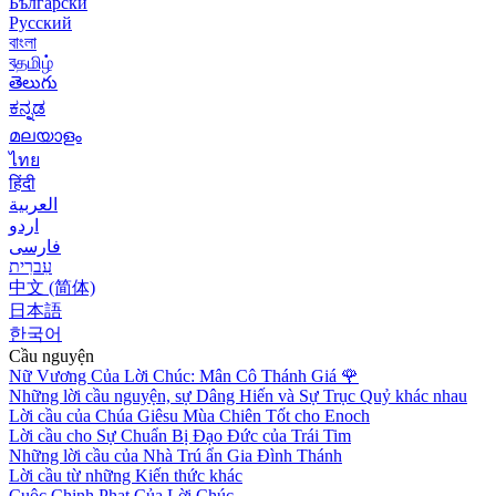
Български
Русский
বাংলা
বதமிழ்
తెలుగు
ಕನ್ನಡ
മലയാളം
ไทย
हिंदी
العربية
اردو
فارسی
עִברִית
中文 (简体)
日本語
한국어
Cầu nguyện
Nữ Vương Của Lời Chúc: Mân Cô Thánh Giá
🌹
Những lời cầu nguyện, sự Dâng Hiến và Sự Trục Quỷ khác nhau
Lời cầu của Chúa Giêsu Mùa Chiên Tốt cho Enoch
Lời cầu cho Sự Chuẩn Bị Đạo Đức của Trái Tim
Những lời cầu của Nhà Trú ẩn Gia Đình Thánh
Lời cầu từ những Kiến thức khác
Cuộc Chinh Phạt Của Lời Chúc