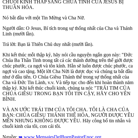
CHUỖI KINH THẮP SÁNG CHÚA TÍNH CỦA JESUS BỊ
THUẦN HÓA.
Nó bắt đầu với một Tin Mừng và Cha Nữ.
Người dẫn: O Jesus, Bí tích trong sự thống nhất của Cha và Thánh
Linh (mười lần).
Trả lời: Bạn là Thiên Chủ duy nhất (mười lần).
Khi kết thúc mỗi thập kỷ, hãy nói cầu nguyện ngắn gọn này: "Đức
Chúa Ba Thần Tinh trong tất cả các thánh đường trên thế giới được
chúc phước, ca ngợi và tôn kính. Hắn sẽ luôn được chúc phước, ca
ngợi và cao tặng. Một lời Cha Nữi là được đọc và chúng ta bắt đầu
như ở đầu tiên. O Chúa Giêsu Thánh thể trong sự thống nhất của
Cha và Đức Tin Lành, v.v. Và tiếp tục cho đến khi hoàn thành năm
thập kỷ. Khi kết thúc chuỗi kinh, chúng ta nói: "TRÁI TIM CỦA
CHÚA GIÊSU TRONG BẠN TÔI TIN CẬY, HÃY CHO YÊN
BÌNH.
VÀ AN ƯỚC TRÁI TIM CỦA TÔI CHA. TÔI LÀ CHA CỦA
BẠN: CHÚA GIÊSU THÁNH THỂ HÓA, NGƯỜI ĐƯỢC YÊU
MẾN NHƯNG KHÔNG ĐƯỢC YÊU. Hãy công bố tin nhắn và
chuỗi kinh của tôi, con cái tôi.
Nguồn:
➥ www.MensajesDelBuenPastorEnoc.org