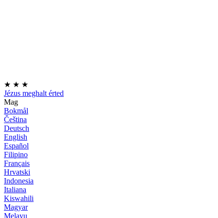
★
★
★
Jézus meghalt érted
Mag
Bokmål
Čeština
Deutsch
English
Español
Filipino
Français
Hrvatski
Indonesia
Italiana
Kiswahili
Magyar
Melayu