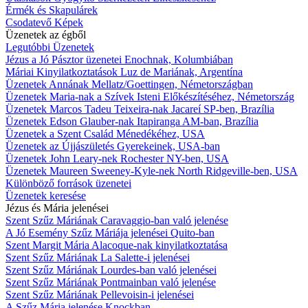
Érmék és Skapulárek
Csodatevő Képek
Üzenetek az égből
Legutóbbi Üzenetek
Jézus a Jó Pásztor üzenetei Enochnak, Kolumbiában
Máriai Kinyilatkoztatások Luz de Mariának, Argentína
Üzenetek Annának Mellatz/Goettingen, Németországban
Üzenetek Maria-nak a Szívek Isteni Előkészítéséhez, Németország
Üzenetek Marcos Tadeu Teixeira-nak Jacareí SP-ben, Brazília
Üzenetek Edson Glauber-nak Itapiranga AM-ban, Brazília
Üzenetek a Szent Család Ménedékéhez, USA
Üzenetek az Újjászületés Gyerekeinek, USA-ban
Üzenetek John Leary-nek Rochester NY-ben, USA
Üzenetek Maureen Sweeney-Kyle-nek North Ridgeville-ben, USA
Különböző források üzenetei
Üzenetek keresése
Jézus és Mária jelenései
Szent Szűz Máriának Caravaggio-ban való jelenése
A Jó Esemény Szűz Máriája jelenései Quito-ban
Szent Margit Mária Alacoque-nak kinyilatkoztatása
Szent Szűz Máriának La Salette-i jelenései
Szent Szűz Máriának Lourdes-ban való jelenései
Szent Szűz Máriának Pontmainban való jelenése
Szent Szűz Máriának Pellevoisin-i jelenései
A Szűz Mária jelenése Knockban