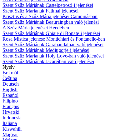
Szent Szűz Máriának Castelpetrosó-i jelenései
Szent Szűz Máriának Fatimai jelenései
Krisztus és a Szűz Mária jelenései Campinásban
Szent Szűz Máriának Beauraingban való jelenési
A Szűz Mária jelenései Heedében
Szent Szűz Máriának Ghiaie di Bonate-i jelenései
Rosa Mistica jelenése Montichiari és Fontanelle-ben
Szent Szűz Máriának Garabandalban való jelenései
Szent Szűz Máriának Medjugorje-i jelenései
Szent Szűz Máriának Holy Love-ban való jelenései
Szent Szűz Máriának Jacareíban való jelenései
Nyelv
Bokmål
Čeština
Deutsch
English
Español
Filipino
Français
Hrvatski
Indonesia
Italiana
Kiswahili
Magyar