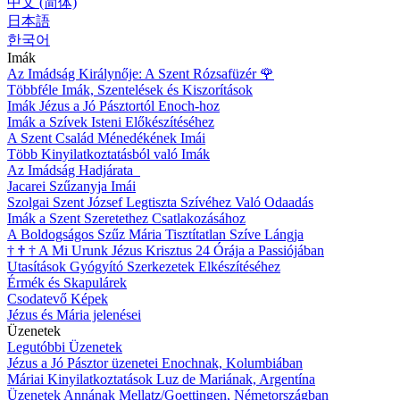
中文 (简体)
日本語
한국어
Imák
Az Imádság Királynője: A Szent Rózsafüzér
🌹
Többféle Imák, Szentelések és Kiszorítások
Imák Jézus a Jó Pásztortól Enoch-hoz
Imák a Szívek Isteni Előkészítéséhez
A Szent Család Ménedékének Imái
Több Kinyilatkoztatásból való Imák
Az Imádság Hadjárata
Jacarei Szűzanyja Imái
Szolgai Szent József Legtiszta Szívéhez Való Odaadás
Imák a Szent Szeretethez Csatlakozásához
A Boldogságos Szűz Mária Tisztítatlan Szíve Lángja
†
†
†
A Mi Urunk Jézus Krisztus 24 Órája a Passiójában
Utasítások Gyógyító Szerkezetek Elkészítéséhez
Érmék és Skapulárek
Csodatevő Képek
Jézus és Mária jelenései
Üzenetek
Legutóbbi Üzenetek
Jézus a Jó Pásztor üzenetei Enochnak, Kolumbiában
Máriai Kinyilatkoztatások Luz de Mariának, Argentína
Üzenetek Annának Mellatz/Goettingen, Németországban