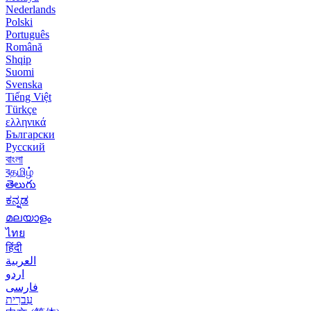
Nederlands
Polski
Português
Română
Shqip
Suomi
Svenska
Tiếng Việt
Türkçe
ελληνικά
Български
Русский
বাংলা
বதமிழ்
తెలుగు
ಕನ್ನಡ
മലയാളം
ไทย
हिंदी
العربية
اردو
فارسی
עִברִית