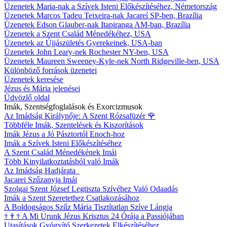
Üzenetek Maria-nak a Szívek Isteni Előkészítéséhez, Németország
Üzenetek Marcos Tadeu Teixeira-nak Jacareí SP-ben, Brazília
Üzenetek Edson Glauber-nak Itapiranga AM-ban, Brazília
Üzenetek a Szent Család Ménedékéhez, USA
Üzenetek az Újjászületés Gyerekeinek, USA-ban
Üzenetek John Leary-nek Rochester NY-ben, USA
Üzenetek Maureen Sweeney-Kyle-nek North Ridgeville-ben, USA
Különböző források üzenetei
Üzenetek keresése
Jézus és Mária jelenései
Üdvözlő oldal
Imák, Szentségfoglalások és Exorcizmusok
Az Imádság Királynője: A Szent Rózsafüzér
🌹
Többféle Imák, Szentelések és Kiszorítások
Imák Jézus a Jó Pásztortól Enoch-hoz
Imák a Szívek Isteni Előkészítéséhez
A Szent Család Ménedékének Imái
Több Kinyilatkoztatásból való Imák
Az Imádság Hadjárata
Jacarei Szűzanyja Imái
Szolgai Szent József Legtiszta Szívéhez Való Odaadás
Imák a Szent Szeretethez Csatlakozásához
A Boldogságos Szűz Mária Tisztítatlan Szíve Lángja
†
†
†
A Mi Urunk Jézus Krisztus 24 Órája a Passiójában
Utasítások Gyógyító Szerkezetek Elkészítéséhez