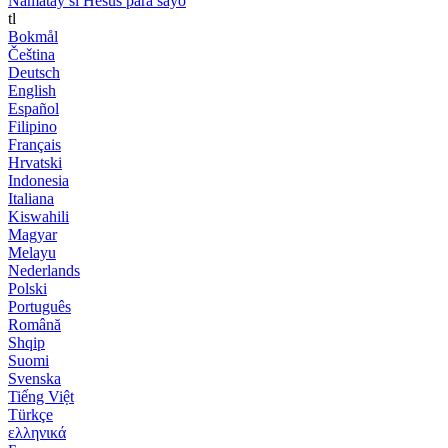
Namatay si Hesus para sayo
tl
Bokmål
Čeština
Deutsch
English
Español
Filipino
Français
Hrvatski
Indonesia
Italiana
Kiswahili
Magyar
Melayu
Nederlands
Polski
Português
Română
Shqip
Suomi
Svenska
Tiếng Việt
Türkçe
ελληνικά