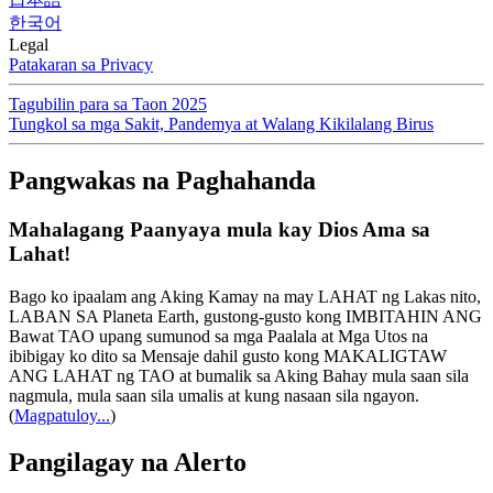
한국어
Legal
Patakaran sa Privacy
Tagubilin para sa Taon 2025
Tungkol sa mga Sakit, Pandemya at Walang Kikilalang Birus
Pangwakas na Paghahanda
Mahalagang Paanyaya mula kay Dios Ama sa
Lahat!
Bago ko ipaalam ang Aking Kamay na may LAHAT ng Lakas nito,
LABAN SA Planeta Earth, gustong-gusto kong IMBITAHIN ANG
Bawat TAO upang sumunod sa mga Paalala at Mga Utos na
ibibigay ko dito sa Mensaje dahil gusto kong MAKALIGTAW
ANG LAHAT ng TAO at bumalik sa Aking Bahay mula saan sila
nagmula, mula saan sila umalis at kung nasaan sila ngayon.
(
Magpatuloy...
)
Pangilagay na Alerto