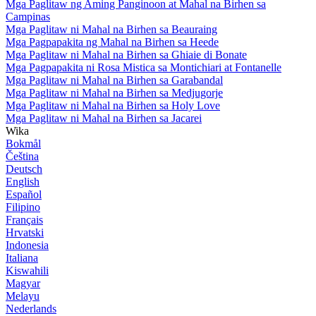
Mga Paglitaw ng Aming Panginoon at Mahal na Birhen sa
Campinas
Mga Paglitaw ni Mahal na Birhen sa Beauraing
Mga Pagpapakita ng Mahal na Birhen sa Heede
Mga Paglitaw ni Mahal na Birhen sa Ghiaie di Bonate
Mga Pagpapakita ni Rosa Mistica sa Montichiari at Fontanelle
Mga Paglitaw ni Mahal na Birhen sa Garabandal
Mga Paglitaw ni Mahal na Birhen sa Medjugorje
Mga Paglitaw ni Mahal na Birhen sa Holy Love
Mga Paglitaw ni Mahal na Birhen sa Jacarei
Wika
Bokmål
Čeština
Deutsch
English
Español
Filipino
Français
Hrvatski
Indonesia
Italiana
Kiswahili
Magyar
Melayu
Nederlands