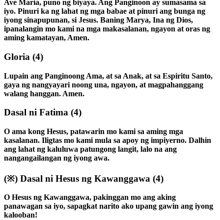
Ave Maria, puno ng biyaya. Ang Panginoon ay sumasama sa
iyo. Pinuri ka ng lahat ng mga babae at pinuri ang bunga ng
iyong sinapupunan, si Jesus. Baning Marya, Ina ng Dios,
ipanalangin mo kami na mga makasalanan, ngayon at oras ng
aming kamatayan, Amen.
Gloria
(4)
Lupain ang Panginoong Ama, at sa Anak, at sa Espiritu Santo,
gaya ng nangyayari noong una, ngayon, at magpahanggang
walang hanggan. Amen.
Dasal ni Fatima
(4)
O ama kong Hesus, patawarin mo kami sa aming mga
kasalanan. Iligtas mo kami mula sa apoy ng impiyerno. Dalhin
ang lahat ng kaluluwa patungong langit, lalo na ang
nangangailangan ng iyong awa.
(※)
Dasal ni Hesus ng Kawanggawa
(4)
O Hesus ng Kawanggawa, pakinggan mo ang aking
panawagan sa iyo, sapagkat narito ako upang gawin ang iyong
kalooban!