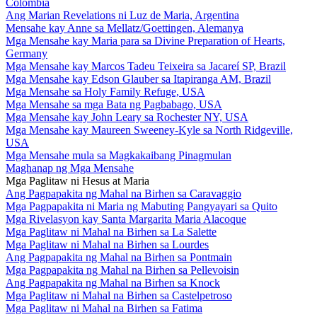
Colombia
Ang Marian Revelations ni Luz de Maria, Argentina
Mensahe kay Anne sa Mellatz/Goettingen, Alemanya
Mga Mensahe kay Maria para sa Divine Preparation of Hearts,
Germany
Mga Mensahe kay Marcos Tadeu Teixeira sa Jacareí SP, Brazil
Mga Mensahe kay Edson Glauber sa Itapiranga AM, Brazil
Mga Mensahe sa Holy Family Refuge, USA
Mga Mensahe sa mga Bata ng Pagbabago, USA
Mga Mensahe kay John Leary sa Rochester NY, USA
Mga Mensahe kay Maureen Sweeney-Kyle sa North Ridgeville,
USA
Mga Mensahe mula sa Magkakaibang Pinagmulan
Maghanap ng Mga Mensahe
Mga Paglitaw ni Hesus at Maria
Ang Pagpapakita ng Mahal na Birhen sa Caravaggio
Mga Pagpapakita ni Maria ng Mabuting Pangyayari sa Quito
Mga Rivelasyon kay Santa Margarita Maria Alacoque
Mga Paglitaw ni Mahal na Birhen sa La Salette
Mga Paglitaw ni Mahal na Birhen sa Lourdes
Ang Pagpapakita ng Mahal na Birhen sa Pontmain
Mga Pagpapakita ng Mahal na Birhen sa Pellevoisin
Ang Pagpapakita ng Mahal na Birhen sa Knock
Mga Paglitaw ni Mahal na Birhen sa Castelpetroso
Mga Paglitaw ni Mahal na Birhen sa Fatima