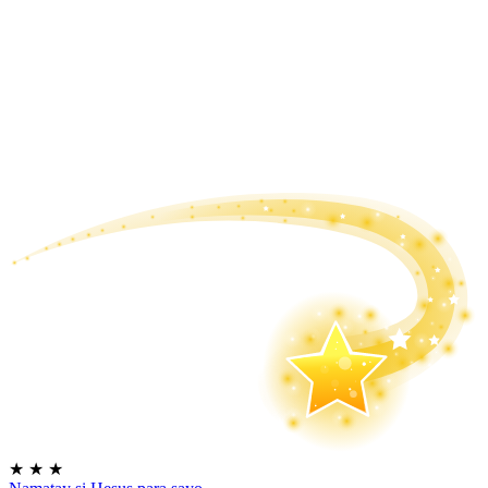
★
★
★