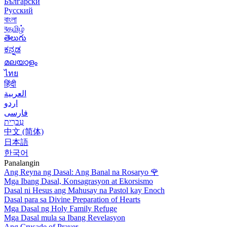
Български
Русский
বাংলা
বதமிழ்
తెలుగు
ಕನ್ನಡ
മലയാളം
ไทย
हिंदी
العربية
اردو
فارسی
עִברִית
中文 (简体)
日本語
한국어
Panalangin
Ang Reyna ng Dasal: Ang Banal na Rosaryo
🌹
Mga Ibang Dasal, Konsagrasyon at Ekorsismo
Dasal ni Hesus ang Mahusay na Pastol kay Enoch
Dasal para sa Divine Preparation of Hearts
Mga Dasal ng Holy Family Refuge
Mga Dasal mula sa Ibang Revelasyon
Ang Crusade of Prayer