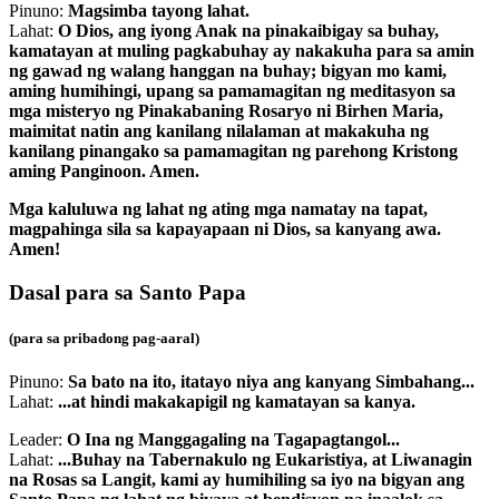
Pinuno:
Magsimba tayong lahat.
Lahat:
O Dios, ang iyong Anak na pinakaibigay sa buhay,
kamatayan at muling pagkabuhay ay nakakuha para sa amin
ng gawad ng walang hanggan na buhay; bigyan mo kami,
aming humihingi, upang sa pamamagitan ng meditasyon sa
mga misteryo ng Pinakabaning Rosaryo ni Birhen Maria,
maimitat natin ang kanilang nilalaman at makakuha ng
kanilang pinangako sa pamamagitan ng parehong Kristong
aming Panginoon. Amen.
Mga kaluluwa ng lahat ng ating mga namatay na tapat,
magpahinga sila sa kapayapaan ni Dios, sa kanyang awa.
Amen!
Dasal para sa Santo Papa
(para sa pribadong pag-aaral)
Pinuno:
Sa bato na ito, itatayo niya ang kanyang Simbahang...
Lahat:
...at hindi makakapigil ng kamatayan sa kanya.
Leader:
O Ina ng Manggagaling na Tagapagtangol...
Lahat:
...Buhay na Tabernakulo ng Eukaristiya, at Liwanagin
na Rosas sa Langit, kami ay humihiling sa iyo na bigyan ang