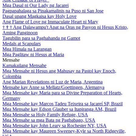
Mga Dasal ni Our Lady ng Jacarei
Pagpapahalaga sa Pinakamalinis na Puso ni San Jose
Dasal upang Magkaisa kay Holy Love
Ang Flame of Love ng Immaculate Heart ni Mary
†
†
†
Ang Dalawampu't Apat na Oras ng Pasyon ni Hesus Kristo,
Aming Panginoon
Tagubilin para sa Paghahanda ng Gamot
Medals at Scapulars
Mga Himala na Larangan
Mga Paglitaw ni Hesus at Maria
Mensahe
Kamakailang Mensahe
Mga Mensahe ni Hesus ang Mahusay na Pastol kay Enoch,
Colombia
Ang Marian Revelations ni Luz de Maria, Argentina
Mensahe kay Anne sa Mellatz/Goettingen, Alemanya
Mga Mensahe kay Maria para sa Divine Preparation of Hearts,
Germany
Mga Mensahe kay Marcos Tadeu Teixeira sa Jacareí SP, Brazil
Mga Mensahe kay Edson Glauber sa Itapiranga AM, Brazil
Mga Mensahe sa Holy Family Refuge, USA
Mga Mensahe sa mga Bata ng Pagbabago, USA
Mga Mensahe kay John Leary sa Rochester NY, USA
Mga Mensahe kay Maureen Sweeney-Kyle sa North Ridgeville,