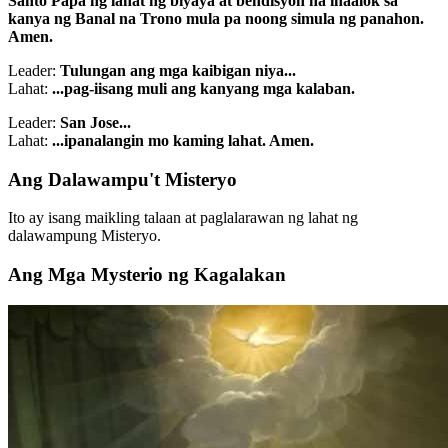
Santo Papa ng lahat ng biyaya at bendisyon na inaalok sa
kanya ng Banal na Trono mula pa noong simula ng panahon.
Amen.
Leader:
Tulungan ang mga kaibigan niya...
Lahat:
...pag-iisang muli ang kanyang mga kalaban.
Leader:
San Jose...
Lahat:
...ipanalangin mo kaming lahat. Amen.
Ang Dalawampu't Misteryo
Ito ay isang maikling talaan at paglalarawan ng lahat ng
dalawampung Misteryo.
Ang Mga Mysterio ng Kagalakan