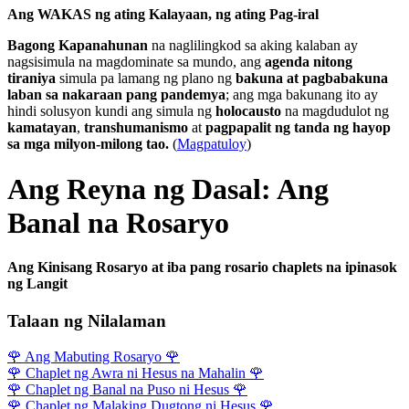
Ang WAKAS ng ating Kalayaan, ng ating Pag-iral
Bagong Kapanahunan
na naglilingkod sa aking kalaban ay
nagsisimula na magdominate sa mundo, ang
agenda nitong
tiraniya
simula pa lamang ng plano ng
bakuna at pagbabakuna
laban sa nakaraan pang pandemya
; ang mga bakunang ito ay
hindi solusyon kundi ang simula ng
holocausto
na magdudulot ng
kamatayan
,
transhumanismo
at
pagpapalit ng tanda ng hayop
sa mga milyon-milong tao.
(
Magpatuloy
)
Ang Reyna ng Dasal: Ang
Banal na Rosaryo
Ang Kinisang Rosaryo at iba pang rosario chaplets na ipinasok
ng Langit
Talaan ng Nilalaman
🌹
Ang Mabuting Rosaryo
🌹
🌹
Chaplet ng Awra ni Hesus na Mahalin
🌹
🌹
Chaplet ng Banal na Puso ni Hesus
🌹
🌹
Chaplet ng Malaking Dugtong ni Hesus
🌹