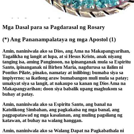
Kung walang mga bituin ng rosary ka, okay lang na magbilang
gamit ang iyong daliri. Ang pagbilang ng mga buto ay nagpapalaya
sa isip upang makatulong kang meditate.
Mga Dasal para sa Pagdarasal ng Rosary
(*)
Ang Pananampalataya ng mga Apostol
(1)
Amin, naniniwala ako sa Dios, ang Ama na Makapangyarihan,
Tagalikha ng langit at lupa, at si Hesus Kristo, anak niyang
tanging isa, aming Panginoon, na ipinanganak mula sa Espiritu
Santo, ipinanganak ni Birhen Maria, nagdurusa sa ilalim ni
Pontius Pilate, pinako, namatay at inilibing; bumaba siya sa
impiyerno; sa ikatlong araw bumabangon muli mula sa patay;
umakyat siya sa langit, at nakaupo sa kanan ng Dios Ama na
Makapangyarihan; doon siya babalik upang maghukom sa
buhay at patay.
Amin, naniniwala ako sa Espiritu Santo, ang banal na
Katolikong Simbahan, ang pagkakaisa ng mga banal, ang
pagpapatawad ng mga kasalanan, ang muling pagsilang ng
katawan, at buhay na walang hanggan.
Amin, naniniwala ako sa Walang Dapat na Pagkabathala ni