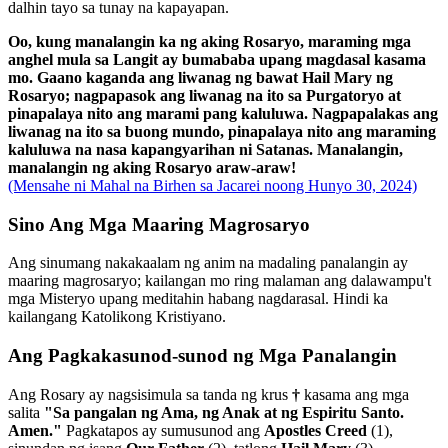
dalhin tayo sa tunay na kapayapan.
Oo, kung manalangin ka ng aking Rosaryo, maraming mga
anghel mula sa Langit ay bumababa upang magdasal kasama
mo. Gaano kaganda ang liwanag ng bawat Hail Mary ng
Rosaryo; nagpapasok ang liwanag na ito sa Purgatoryo at
pinapalaya nito ang marami pang kaluluwa. Nagpapalakas ang
liwanag na ito sa buong mundo, pinapalaya nito ang maraming
kaluluwa na nasa kapangyarihan ni Satanas. Manalangin,
manalangin ng aking Rosaryo araw-araw!
(Mensahe ni Mahal na Birhen sa Jacarei noong Hunyo 30, 2024)
Sino Ang Mga Maaring Magrosaryo
Ang sinumang nakakaalam ng anim na madaling panalangin ay
maaring magrosaryo; kailangan mo ring malaman ang dalawampu't
mga Misteryo upang meditahin habang nagdarasal. Hindi ka
kailangang Katolikong Kristiyano.
Ang Pagkakasunod-sunod ng Mga Panalangin
Ang Rosary ay nagsisimula sa tanda ng krus
†
kasama ang mga
salita
"Sa pangalan ng Ama, ng Anak at ng Espiritu Santo.
Amen."
Pagkatapos ay sumusunod ang
Apostles Creed
(1)
,