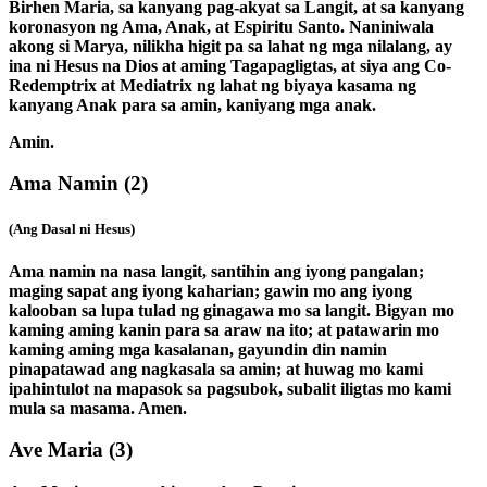
Birhen Maria, sa kanyang pag-akyat sa Langit, at sa kanyang
koronasyon ng Ama, Anak, at Espiritu Santo. Naniniwala
akong si Marya, nilikha higit pa sa lahat ng mga nilalang, ay
ina ni Hesus na Dios at aming Tagapagligtas, at siya ang Co-
Redemptrix at Mediatrix ng lahat ng biyaya kasama ng
kanyang Anak para sa amin, kaniyang mga anak.
Amin.
Ama Namin
(2)
(Ang Dasal ni Hesus)
Ama namin na nasa langit, santihin ang iyong pangalan;
maging sapat ang iyong kaharian; gawin mo ang iyong
kalooban sa lupa tulad ng ginagawa mo sa langit. Bigyan mo
kaming aming kanin para sa araw na ito; at patawarin mo
kaming aming mga kasalanan, gayundin din namin
pinapatawad ang nagkasala sa amin; at huwag mo kami
ipahintulot na mapasok sa pagsubok, subalit iligtas mo kami
mula sa masama. Amen.
Ave Maria
(3)