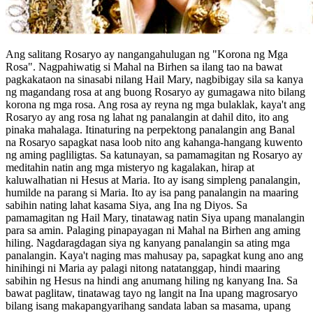
Ang salitang Rosaryo ay nangangahulugan ng "Korona ng Mga
Rosa". Nagpahiwatig si Mahal na Birhen sa ilang tao na bawat
pagkakataon na sinasabi nilang Hail Mary, nagbibigay sila sa kanya
ng magandang rosa at ang buong Rosaryo ay gumagawa nito bilang
korona ng mga rosa. Ang rosa ay reyna ng mga bulaklak, kaya't ang
Rosaryo ay ang rosa ng lahat ng panalangin at dahil dito, ito ang
pinaka mahalaga. Itinaturing na perpektong panalangin ang Banal
na Rosaryo sapagkat nasa loob nito ang kahanga-hangang kuwento
ng aming pagliligtas. Sa katunayan, sa pamamagitan ng Rosaryo ay
meditahin natin ang mga misteryo ng kagalakan, hirap at
kaluwalhatian ni Hesus at Maria. Ito ay isang simpleng panalangin,
humilde na parang si Maria. Ito ay isa pang panalangin na maaring
sabihin nating lahat kasama Siya, ang Ina ng Diyos. Sa
pamamagitan ng Hail Mary, tinatawag natin Siya upang manalangin
para sa amin. Palaging pinapayagan ni Mahal na Birhen ang aming
hiling. Nagdaragdagan siya ng kanyang panalangin sa ating mga
panalangin. Kaya't naging mas mahusay pa, sapagkat kung ano ang
hinihingi ni Maria ay palagi nitong natatanggap, hindi maaring
sabihin ng Hesus na hindi ang anumang hiling ng kanyang Ina. Sa
bawat paglitaw, tinatawag tayo ng langit na Ina upang magrosaryo
bilang isang makapangyarihang sandata laban sa masama, upang