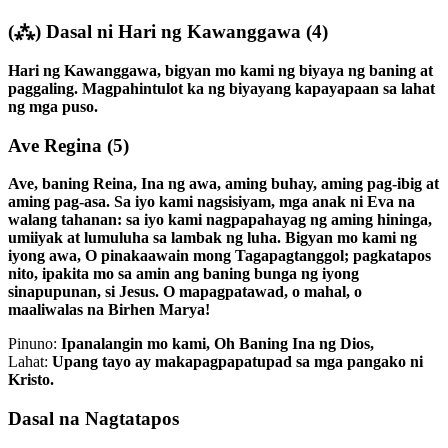
(⁂)
Dasal ni Hari ng Kawanggawa
(4)
Hari ng Kawanggawa, bigyan mo kami ng biyaya ng baning at
paggaling. Magpahintulot ka ng biyayang kapayapaan sa lahat
ng mga puso.
Ave Regina
(5)
Ave, baning Reina, Ina ng awa, aming buhay, aming pag-ibig at
aming pag-asa. Sa iyo kami nagsisiyam, mga anak ni Eva na
walang tahanan: sa iyo kami nagpapahayag ng aming hininga,
umiiyak at lumuluha sa lambak ng luha. Bigyan mo kami ng
iyong awa, O pinakaawain mong Tagapagtanggol; pagkatapos
nito, ipakita mo sa amin ang baning bunga ng iyong
sinapupunan, si Jesus. O mapagpatawad, o mahal, o
maaliwalas na Birhen Marya!
Pinuno:
Ipanalangin mo kami, Oh Baning Ina ng Dios,
Lahat:
Upang tayo ay makapagpapatupad sa mga pangako ni
Kristo.
Dasal na Nagtatapos