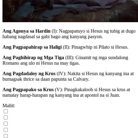
Ang Agonya sa Hardin
(I)
: Nagpapatuyo si Hesus ng tubig at dugo
habang nagdasal sa gabi bago ang kanyang pasyon.
Ang Pagpapahirap sa Haligi
(II)
: Pinagwhip ni Pilato si Hesus.
Ang Paghihirap ng Mga Tiga
(III)
: Ginamit ng mga sundalong
Romano ang ulo ni Hesus na may tigas.
Ang Pagdadaloy ng Krus
(IV)
: Nakita si Hesus ng kanyang ina at
bumagsak thrice sa daan papunta sa Calvary.
Ang Pagpapako sa Krus
(V)
: Pinagkakaloob si Hesus sa krus at
namatay harap-harapan ng kanyang ina at apostol na si Juan.
Maliit: