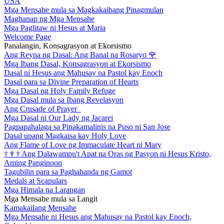
USA
Mga Mensahe mula sa Magkakaibang Pinagmulan
Maghanap ng Mga Mensahe
Mga Paglitaw ni Hesus at Maria
Welcome Page
Panalangin, Konsagrasyon at Ekorsismo
Ang Reyna ng Dasal: Ang Banal na Rosaryo
🌹
Mga Ibang Dasal, Konsagrasyon at Ekorsismo
Dasal ni Hesus ang Mahusay na Pastol kay Enoch
Dasal para sa Divine Preparation of Hearts
Mga Dasal ng Holy Family Refuge
Mga Dasal mula sa Ibang Revelasyon
Ang Crusade of Prayer
Mga Dasal ni Our Lady ng Jacarei
Pagpapahalaga sa Pinakamalinis na Puso ni San Jose
Dasal upang Magkaisa kay Holy Love
Ang Flame of Love ng Immaculate Heart ni Mary
†
†
†
Ang Dalawampu't Apat na Oras ng Pasyon ni Hesus Kristo,
Aming Panginoon
Tagubilin para sa Paghahanda ng Gamot
Medals at Scapulars
Mga Himala na Larangan
Mga Mensahe mula sa Langit
Kamakailang Mensahe
Mga Mensahe ni Hesus ang Mahusay na Pastol kay Enoch,