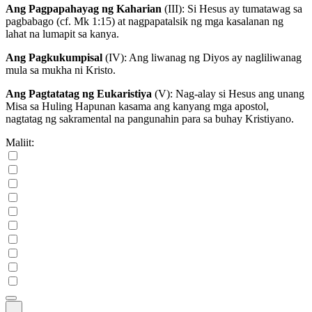
Ang Pagpapahayag ng Kaharian
(III)
: Si Hesus ay tumatawag sa
pagbabago (cf. Mk 1:15) at nagpapatalsik ng mga kasalanan ng
lahat na lumapit sa kanya.
Ang Pagkukumpisal
(IV)
: Ang liwanag ng Diyos ay nagliliwanag
mula sa mukha ni Kristo.
Ang Pagtatatag ng Eukaristiya
(V)
: Nag-alay si Hesus ang unang
Misa sa Huling Hapunan kasama ang kanyang mga apostol,
nagtatag ng sakramental na pangunahin para sa buhay Kristiyano.
Maliit: