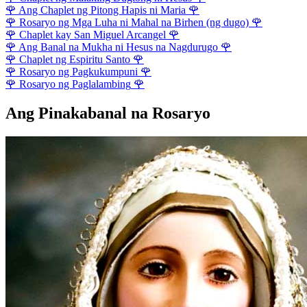
🌹
Ang Chaplet ng Pitong Hapis ni Maria
🌹
🌹
Rosaryo ng Mga Luha ni Mahal na Birhen (ng dugo)
🌹
🌹
Chaplet kay San Miguel Arcangel
🌹
🌹
Ang Banal na Mukha ni Hesus na Nagdurugo
🌹
🌹
Chaplet ng Espiritu Santo
🌹
🌹
Rosaryo ng Pagkukumpuni
🌹
🌹
Rosaryo ng Paglalambing
🌹
Ang Pinakabanal na Rosaryo