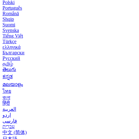
Polski
Português
Română
Shqip
Suomi
Svenska
Tiếng Việt
Türkçe
ελληνικά
Български
Русский
தமிழ்
తెలుగు
ಕನ್ನಡ
മലയാളം
ไทย
বাংলা
हिंदी
العربية
اردو
فارسی
עִברִית
中文 (简体)
日本語