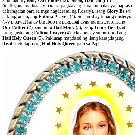
sinundan ng isang
Our Father
(2)
, tatlong
Hail Mary
(3)
(tradisyonal na inaalay para sa pagtaas ng pananampalataya, pag-asa
at karagatan para sa mga nagdarasal ng Rosary), isang
Glory Be
(4)
,
at kung gusto, ang
Fatima Prayer
(4)
. Susunod ay limang misteryo
(I-V)
, bawat isa ay binubuo ng pagpapahayag ng misteryo, isang
Our Father
(2)
, sampung
Hail Mary
(3)
, isang
Glory Be
(4)
, at
kung gusto, ang
Fatima Prayer
(4)
. Matapos ay sumusunod ang
Hail Holy Queen
(5)
. Pakiusap magdasal ng ilang karagdagang
dasal pagkatapos ng
Hail Holy Queen
para sa Papa.