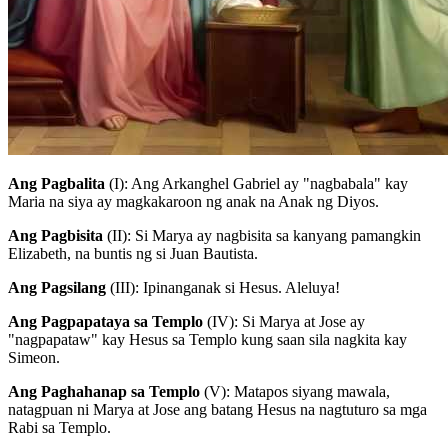
Ang Pagbalita
(I)
: Ang Arkanghel Gabriel ay "nagbabala" kay
Maria na siya ay magkakaroon ng anak na Anak ng Diyos.
Ang Pagbisita
(II)
: Si Marya ay nagbisita sa kanyang pamangkin
Elizabeth, na buntis ng si Juan Bautista.
Ang Pagsilang
(III)
: Ipinanganak si Hesus. Aleluya!
Ang Pagpapataya sa Templo
(IV)
: Si Marya at Jose ay
"nagpapataw" kay Hesus sa Templo kung saan sila nagkita kay
Simeon.
Ang Paghahanap sa Templo
(V)
: Matapos siyang mawala,
natagpuan ni Marya at Jose ang batang Hesus na nagtuturo sa mga
Rabi sa Templo.