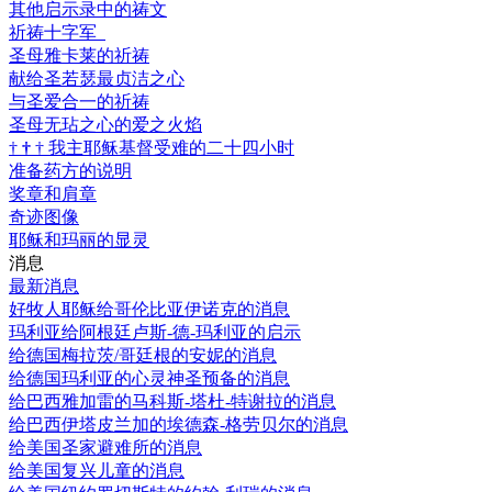
其他启示录中的祷文
祈祷十字军
圣母雅卡莱的祈祷
献给圣若瑟最贞洁之心
与圣爱合一的祈祷
圣母无玷之心的爱之火焰
†
†
†
我主耶稣基督受难的二十四小时
准备药方的说明
奖章和肩章
奇迹图像
耶稣和玛丽的显灵
消息
最新消息
好牧人耶稣给哥伦比亚伊诺克的消息
玛利亚给阿根廷卢斯-德-玛利亚的启示
给德国梅拉茨/哥廷根的安妮的消息
给德国玛利亚的心灵神圣预备的消息
给巴西雅加雷的马科斯-塔杜-特谢拉的消息
给巴西伊塔皮兰加的埃德森-格劳贝尔的消息
给美国圣家避难所的消息
给美国复兴儿童的消息