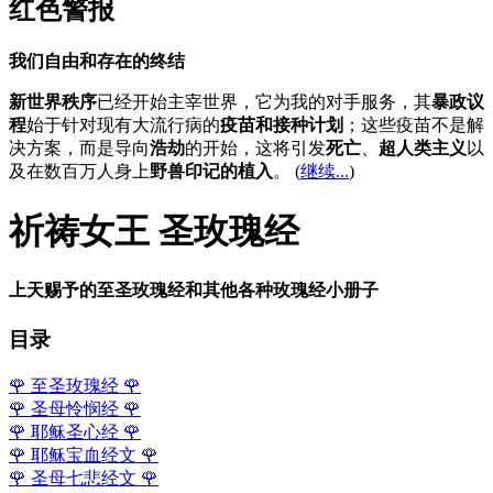
红色警报
我们自由和存在的终结
新世界秩序
已经开始主宰世界，它为我的对手服务，其
暴政议
程
始于针对现有大流行病的
疫苗和接种计划
；这些疫苗不是解
决方案，而是导向
浩劫
的开始，这将引发
死亡
、
超人类主义
以
及在数百万人身上
野兽印记的植入
。 (
继续...
)
祈祷女王 圣玫瑰经
上天赐予的至圣玫瑰经和其他各种玫瑰经小册子
目录
🌹
至圣玫瑰经
🌹
🌹
圣母怜悯经
🌹
🌹
耶稣圣心经
🌹
🌹
耶稣宝血经文
🌹
🌹
圣母七悲经文
🌹