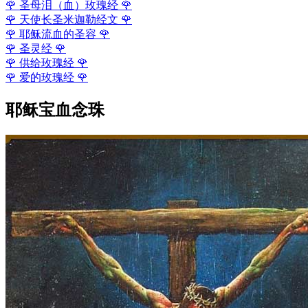
🌹
圣母泪（血）玫瑰经
🌹
🌹
天使长圣米迦勒经文
🌹
🌹
耶稣流血的圣容
🌹
🌹
圣灵经
🌹
🌹
供给玫瑰经
🌹
🌹
爱的玫瑰经
🌹
耶稣宝血念珠