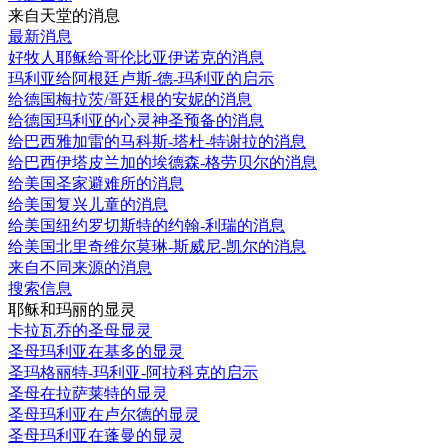
来自天堂的消息
最新消息
好牧人耶稣给哥伦比亚伊诺克的消息
玛利亚给阿根廷卢斯-德-玛利亚的启示
给德国梅拉茨/哥廷根的安妮的消息
给德国玛利亚的心灵神圣预备的消息
给巴西雅加雷的马科斯-塔杜-特谢拉的消息
给巴西伊塔皮兰加的埃德森-格劳贝尔的消息
给美国圣家避难所的消息
给美国复兴儿童的消息
给美国纽约罗切斯特的约翰-利瑞的消息
给美国北里奇维尔莫琳-斯威尼-凯尔的消息
来自不同来源的消息
搜索信息
耶稣和玛丽的显灵
卡拉瓦乔的圣母显灵
圣母玛利亚在基多的显灵
圣玛格丽特-玛利亚-阿拉科克的启示
圣母在拉萨莱特的显灵
圣母玛利亚在卢尔德的显灵
圣母玛利亚在蓬曼的显灵