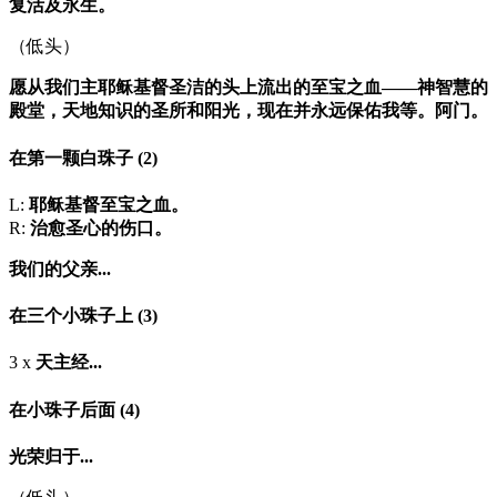
复活及永生。
（低头）
愿从我们主耶稣基督圣洁的头上流出的至宝之血——神智慧的
殿堂，天地知识的圣所和阳光，现在并永远保佑我等。阿门。
在第一颗白珠子
(2)
L:
耶稣基督至宝之血。
R:
治愈圣心的伤口。
我们的父亲...
在三个小珠子上
(3)
3 x
天主经...
在小珠子后面
(4)
光荣归于...