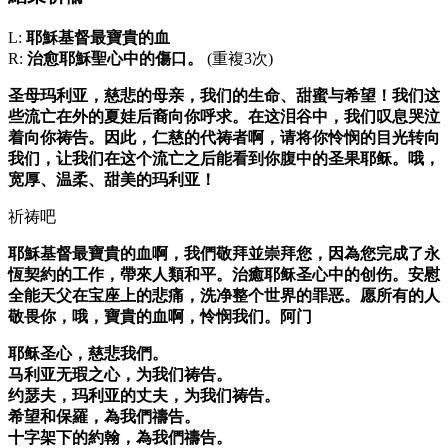
L:
耶穌基督最寶貴的血
R:
治愈耶穌聖心中的傷口。
(重複3次)
圣母玛利亚，慈悲的母亲，我们的生命、甜蜜与希望！我们这
些流亡在外的夏娃后裔向你呼求。在这泪谷中，我们叹息哭泣
着向你祷告。因此，仁慈的代祷者啊，请将你怜悯的目光转向
我们，让我们在这个流亡之后能看到你腹中的圣果耶稣。哦，
宽厚、温柔、甜美的玛利亚！
祈祷吧
耶穌基督最寶貴的血啊，我們敬拜並崇拜您，因為您完成了永
恆契約的工作，帶來人類和平。治癒耶稣圣心中的创伤。安慰
全能天父在宝座上的悲痛，洗净整个世界的罪恶。愿所有的人
敬畏你，哦，寶貴的血啊，怜悯我们。阿门
耶稣圣心，慈悲我們。
马利亚无瑕之心，为我们祷告。
约瑟夫，玛利亚的丈夫，为我们祷告。
希望和保羅，為我們禱告。
十字架下的約翰，為我們禱告。