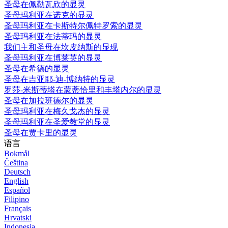
圣母在佩勒瓦欣的显灵
圣母玛利亚在诺克的显灵
圣母玛利亚在卡斯特尔佩特罗索的显灵
圣母玛利亚在法蒂玛的显灵
我们主和圣母在坎皮纳斯的显现
圣母玛利亚在博莱英的显灵
圣母在希德的显灵
圣母在吉亚耶-迪-博纳特的显灵
罗莎-米斯蒂塔在蒙蒂恰里和丰塔内尔的显灵
圣母在加拉班德尔的显灵
圣母玛利亚在梅久戈杰的显灵
圣母玛利亚在圣爱教堂的显灵
圣母在贾卡里的显灵
语言
Bokmål
Čeština
Deutsch
English
Español
Filipino
Français
Hrvatski
Indonesia