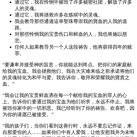
通过它，我在怜悯中摧毁了许多秘密社团，解放了许多
人的灵魂。
通过它，我将拯救许多在炼狱中的灵魂。
我会教导那些通過這串聖珠尊崇我的寶血的人我的道
路。
对那些怜悯我的宝贵伤口和鲜血的人，我也将施以慈
悲。
任何人如果教导另一个人这段祷告，他将获得四年的赎
罪。
“要谦卑并接受神的旨意，你就能达到终点。把你们的家庭献
给我的宝血。我会拯救他们。我在大灾难来临之前承诺将他们
的灵魂转化为和平与爱。我告诉你，敬拜和荣耀我的寶貴之
血。”
“我会让我的宝贵鲜血洒在每一个献给我的宝血的罪人的心
上。告诉你们要通过我的宝血为他们祈求，永远不停止。我将
摧毁你家中的一切邪恶。我已经听到了你的祷告。欢喜吧，因
为你的请愿已被接受。”
“我的孩子们，当你们看到这善行时，永远不要忘记作证，来
自那爱你的人……如果你们中有人爱我，让他安慰我并为未悔