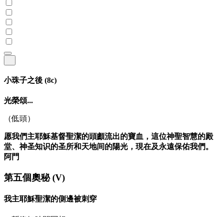
小珠子之後
(8c)
光榮頌...
（低頭）
愿我們主耶穌基督聖潔的頭顱流出的寶血，這位神聖智慧的殿
堂、神圣知识的圣所和天地间的陽光，現在及永遠保佑我們。
阿門
第五個奧秘
(V)
我主耶穌聖潔的側邊被刺穿