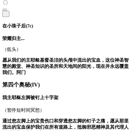
在小珠子后
(7c)
荣耀归主...
（低头）
愿从我们的主耶稣基督圣洁的头颅中流出的宝血，这位神圣智
慧的殿堂、神圣知识的圣所和天地间的阳光，现在并永远覆盖
我们。阿门
第四个奥秘
(IV)
我主耶稣左脚被钉上十字架
（暂停短时间冥想）
通过您左脚上的宝贵伤口和穿透您左脚的钉子之痛，愿从那里
流出的宝血保护我们在所有道路上，抵御邪恶精神及其代理人