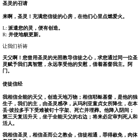
圣灵的召请
来啊，圣灵！充满您信徒的心房，在他们心里点燃爱火。
L:
派遣您的灵，便有创造。
R:
并使地貌更新。
让我们祈祷
天父啊！您曾用圣灵的光照教导信徒之心，求您通过同一位圣
灵赋予我们真智慧，永远享受他的安慰，借着基督我主。阿
门。
使徒信经
我相信全能的天父，创造天地万物；相信耶稣基督，是他的独
生子，我们的主，由圣灵感孕，从玛利亚童贞女所降生，在本
丢·彼拉多手下受难被钉十字架、死亡并埋葬。他降入阴间；
第三天复活升天，坐于全能天父的右边；将来必定审判死人和
活人。
我相信圣灵，相信圣而公之教会，信徒相通，罪得赦免，肉体