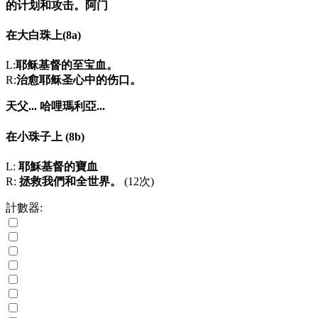
的计划和攻击。阿门
在大白珠上
(8a)
L:
耶稣基督的至宝血。
R:
治愈耶稣圣心中的伤口。
天父...
哈哩瑪利亞...
在小珠子上
(8b)
L:
耶穌基督的寶血
R:
拯救我們和全世界。
(12次)
計數器: