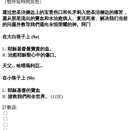
（暫停短時間冥想）
通过您圣洁侧边上的宝贵伤口和长矛刺入您圣洁侧边的痛苦，
愿从那里流出的寶血和水治愈病人、复活死者、解决我们当前
的问题并教导我們通向永恒荣耀的神。阿门
在大白珠子上
(9a)
L:
耶穌基督最寶貴的血。
R:
治愈耶穌聖心中的傷口。
天父...
哈哩瑪利亞...
在小珠子上
(9b)
L:
耶穌基督的寶血
R:
拯救我們和全世界。
(12次)
計數器: