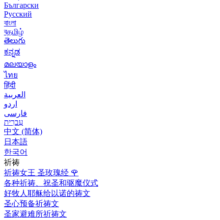
Български
Русский
বাংলা
বதமிழ்
తెలుగు
ಕನ್ನಡ
മലയാളം
ไทย
हिंदी
العربية
اردو
فارسی
עִברִית
中文 (简体)
日本語
한국어
祈祷
祈祷女王 圣玫瑰经
🌹
各种祈祷、祝圣和驱魔仪式
好牧人耶稣给以诺的祷文
圣心预备祈祷文
圣家避难所祈祷文