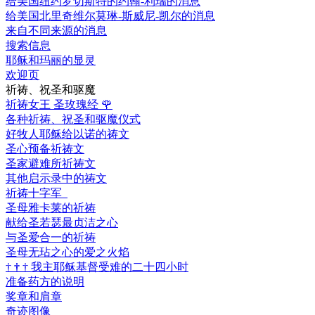
给美国纽约罗切斯特的约翰-利瑞的消息
给美国北里奇维尔莫琳-斯威尼-凯尔的消息
来自不同来源的消息
搜索信息
耶稣和玛丽的显灵
欢迎页
祈祷、祝圣和驱魔
祈祷女王 圣玫瑰经
🌹
各种祈祷、祝圣和驱魔仪式
好牧人耶稣给以诺的祷文
圣心预备祈祷文
圣家避难所祈祷文
其他启示录中的祷文
祈祷十字军
圣母雅卡莱的祈祷
献给圣若瑟最贞洁之心
与圣爱合一的祈祷
圣母无玷之心的爱之火焰
†
†
†
我主耶稣基督受难的二十四小时
准备药方的说明
奖章和肩章
奇迹图像