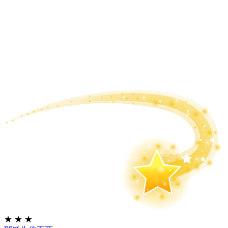
★
★
★