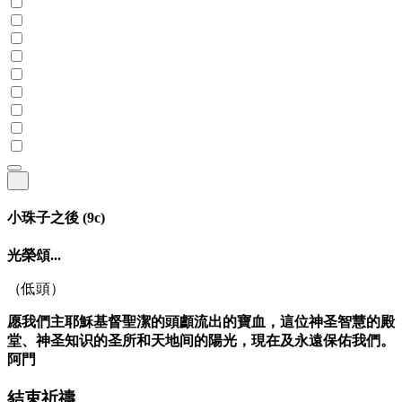
小珠子之後
(9c)
光榮頌...
（低頭）
愿我們主耶穌基督聖潔的頭顱流出的寶血，這位神圣智慧的殿
堂、神圣知识的圣所和天地间的陽光，現在及永遠保佑我們。
阿門
結束祈禱