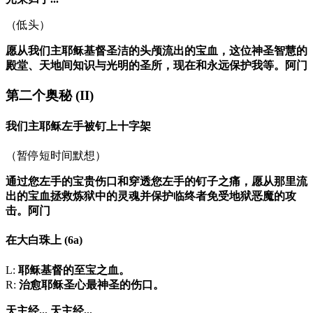
（低头）
愿从我们主耶稣基督圣洁的头颅流出的宝血，这位神圣智慧的
殿堂、天地间知识与光明的圣所，现在和永远保护我等。阿门
第二个奥秘
(II)
我们主耶稣左手被钉上十字架
（暂停短时间默想）
通过您左手的宝贵伤口和穿透您左手的钉子之痛，愿从那里流
出的宝血拯救炼狱中的灵魂并保护临终者免受地狱恶魔的攻
击。阿门
在大白珠上
(6a)
L:
耶稣基督的至宝之血。
R:
治愈耶稣圣心最神圣的伤口。
天主经...
天主经...