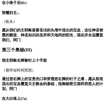
在小珠子后
(6c)
荣耀归主...
（低头）
愿从我们的主耶稣基督圣洁的头颅中流出的宝血，这位神圣智
慧的殿堂、神圣知识的圣所和天地间的阳光，现在并永远覆盖
我们。阿门
第三个奥秘
(III)
我主耶稣右脚被钉上十字架
（暂停短时间冥想）
通过您右脚上的宝贵伤口和穿透您右脚的钉子之痛，愿从那里
流出的宝血覆盖天主教会的基础，抵御秘密王国和邪恶人的计
划。阿门
在大白珠上
(7a)