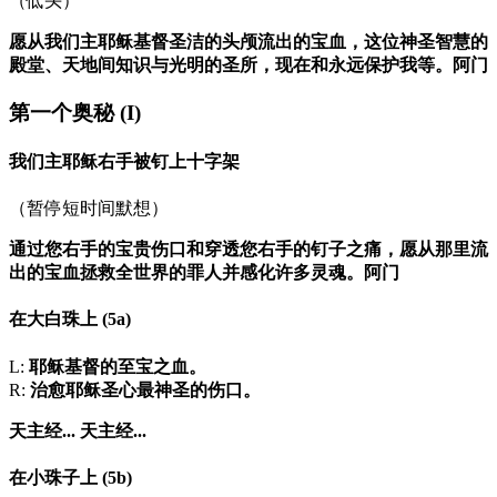
（低头）
愿从我们主耶稣基督圣洁的头颅流出的宝血，这位神圣智慧的
殿堂、天地间知识与光明的圣所，现在和永远保护我等。阿门
第一个奥秘
(I)
我们主耶稣右手被钉上十字架
（暂停短时间默想）
通过您右手的宝贵伤口和穿透您右手的钉子之痛，愿从那里流
出的宝血拯救全世界的罪人并感化许多灵魂。阿门
在大白珠上
(5a)
L:
耶稣基督的至宝之血。
R:
治愈耶稣圣心最神圣的伤口。
天主经...
天主经...
在小珠子上
(5b)