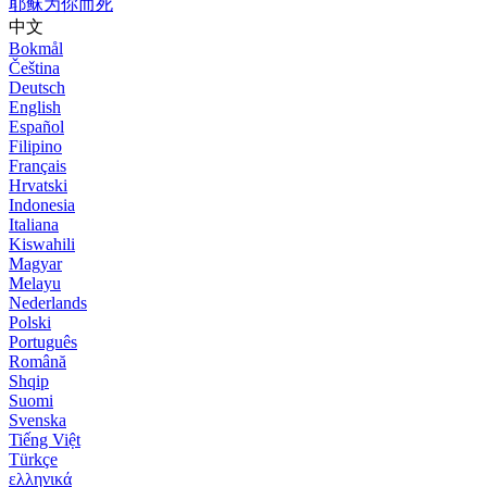
耶稣为你而死
中文
Bokmål
Čeština
Deutsch
English
Español
Filipino
Français
Hrvatski
Indonesia
Italiana
Kiswahili
Magyar
Melayu
Nederlands
Polski
Português
Română
Shqip
Suomi
Svenska
Tiếng Việt
Türkçe
ελληνικά