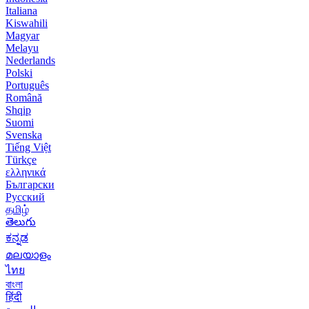
Italiana
Kiswahili
Magyar
Melayu
Nederlands
Polski
Português
Română
Shqip
Suomi
Svenska
Tiếng Việt
Türkçe
ελληνικά
Български
Русский
தமிழ்
తెలుగు
ಕನ್ನಡ
മലയാളം
ไทย
বাংলা
हिंदी